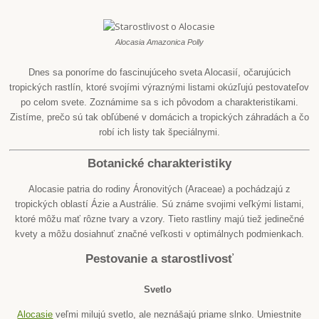
Alocasia Amazonica Polly
Dnes sa ponoríme do fascinujúceho sveta Alocasií, očarujúcich
tropických rastlín, ktoré svojími výraznými listami okúzľujú pestovateľov
po celom svete. Zoznámime sa s ich pôvodom a charakteristikami.
Zistíme, prečo sú tak obľúbené v domácich a tropických záhradách a čo
robí ich listy tak špeciálnymi.
Botanické charakteristiky
Alocasie patria do rodiny Áronovitých (Araceae) a pochádzajú z
tropických oblastí Ázie a Austrálie. Sú známe svojimi veľkými listami,
ktoré môžu mať rôzne tvary a vzory. Tieto rastliny majú tiež jedinečné
kvety a môžu dosiahnuť značné veľkosti v optimálnych podmienkach.
Pestovanie a starostlivosť
Svetlo
Alocasie
veľmi milujú svetlo, ale neznášajú priame slnko. Umiestnite