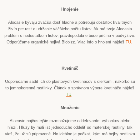
Hnojenie
Alocasie bývajú zväčša dosť hladné a potrebujú dostatok kvalitných
živín pre rast a udržanie väčšieho počtu listov. Ak má tvoja Alocasia
problém s nedostatkom listov, pravdepodobne bude príčina v podvýžive.
Odporúčame organické hojivá Biobizz. Viac info o hnojení nájdeš
TU.
Kvetináč
Odporúčame sadiť ich do plastových kvetináčov s dierkami, nakoľko sú
to jemnokorenné rastlinky. Článok o správnom výbere kvetináča nájdeš
TU
.
Množenie
Alocasie najčastejšie rozmnožujeme oddeľovaním výhonkov alebo
hľuzí. Hľuzy by mali ísť jednoducho oddeliť od materskej rastliny, tak
vieš, že už sú pripravené. No ideálne je počkať, kým má bejby rastlinka