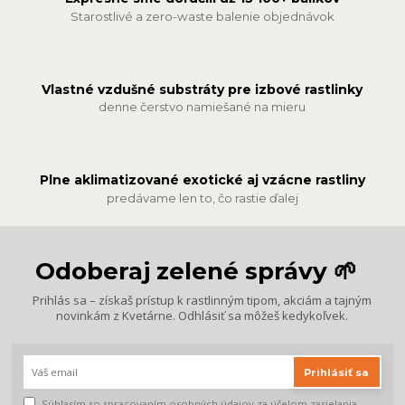
Starostlivé a zero-waste balenie objednávok
Vlastné vzdušné substráty pre izbové rastlinky
denne čerstvo namiešané na mieru
Plne aklimatizované exotické aj vzácne rastliny
predávame len to, čo rastie ďalej
Odoberaj zelené správy 🌱
Prihlás sa – získaš prístup k rastlinným tipom, akciám a tajným
novinkám z Kvetárne. Odhlásiť sa môžeš kedykoľvek.
Prihlásiť sa
Súhlasím so
spracovaním osobných údajov
za účelom zasielania