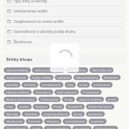
Tipy, triky a návody
Umiestnenie rastlín
Zaujímavosti zo sveta rastlín
Starostlivosť o izbovky podľa druhu
Škodcovia
Štítky blogu
izboverastliny
rady k pestovaniu
pestovanie
starostlivost
zaujimavosti
myty a fakty
substrat
Izboverastliny
Kvetaren
navody
korene
presadzanie
listy
voda
polievanie
Izbove rastliny
monstera
Starostlivost
Polievanie
Rady k pestovaniu
Pestovanie
Voda
izbove rastliny
aroid
Listy
svetlo
hnojivo
Poda
Kvetáreň
hnitie korenov
Navody
Substrat
vzdusnavlhkost
kvety
kvetaren
skodcovia
Korene
Hnojivo
umiestnenie
kvetinac
Starostlivosť
poda
vzacnerastliny
hnojenie
Umiestnenie