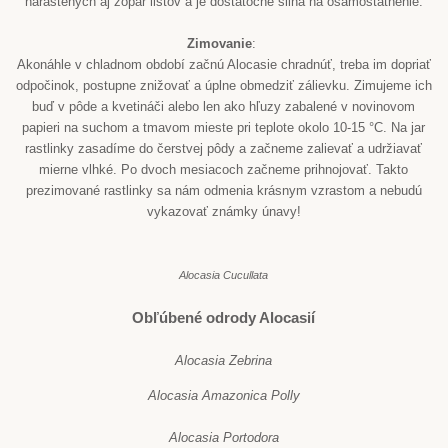
narastených aj zopár listov a je dostatočne silná na osamostatnenie.
Zimovanie
:
Akonáhle v chladnom období začnú Alocasie chradnúť, treba im dopriať
odpočinok, postupne znižovať a úplne obmedziť zálievku. Zimujeme ich
buď v pôde a kvetináči alebo len ako hľuzy zabalené v novinovom
papieri na suchom a tmavom mieste pri teplote okolo 10-15 °C. Na jar
rastlinky zasadíme do čerstvej pôdy a začneme zalievať a udržiavať
mierne vlhké. Po dvoch mesiacoch začneme prihnojovať. Takto
prezimované rastlinky sa nám odmenia krásnym vzrastom a nebudú
vykazovať známky únavy!
Alocasia Cucullata
Obľúbené odrody Alocasií
Alocasia Zebrina
Alocasia Amazonica Polly
Alocasia Portodora