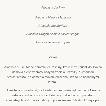
Alocasia Jacklyn
Alocasia Melo a Maharani
Alocasia macrorrhiza
Alocasia Dragon Scale a Silver Dragon
Alocasia azlanii a Cuprea
Záver
Alocásie sú skutočne ohromujúce rastliny, ktoré môžu pridať do Tvojho
domova alebo záhrady nádych tropickej exotiky. S vhodnou
starostlivosťou ťa odmenia svojou jedinečnou krásou a nádhernými
listami.
Dôležité je si uvedomiť, že každá rastlina môže byť trochu odlišná, a
preto je vhodné prispôsobiť tieto rady individuálnym potrebám
konkrétnych rastlín a klimatickým podmienkam oblasti v ktorej žiješ.