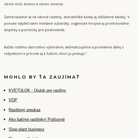
okolo nich, kvetov a okolo umenia.
Zameriavame sa na izbové rastliny, zberateľské kúsky aj obľúbené klasiky. V
ponuke nájdeš nami miešané substráty, organické hnojivá aj profesionálne
doplnky a pomôcky pre pestovateľa.
Každú rastlinu starostlivo vyberáme, aklimatizujeme a posielame ďalej s
rešpektom k prírode aj k ľuďom, ktorí ju pestujú."
MOHLO BY ŤA ZAUJÍMAŤ
K
VETÚLOK - Útulok pre rastliny
VOP
Rastlinný preukaz
Ako balíme rastlinky/ Poštovné
Slow plant business