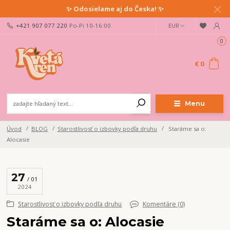
✨ Odosielame aj do Česka! ✨
+421 907 077 220
Po-Pi 10-16:00
EUR
0
€ 0
Menu
Úvod
BLOG
Starostlivosť o izbovky podľa druhu
Staráme sa o:
Alocasie
27
01
2024
Starostlivosť o izbovky podľa druhu
Komentáre (0)
Staráme sa o: Alocasie