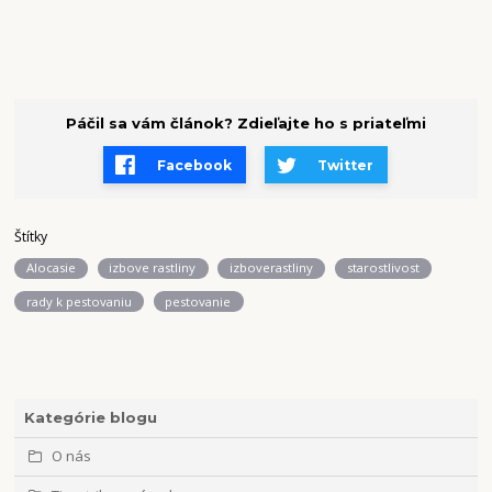
Páčil sa vám článok? Zdieľajte ho s priateľmi
Facebook
Twitter
Štítky
Alocasie
izbove rastliny
izboverastliny
starostlivost
rady k pestovaniu
pestovanie
Kategórie blogu
O nás