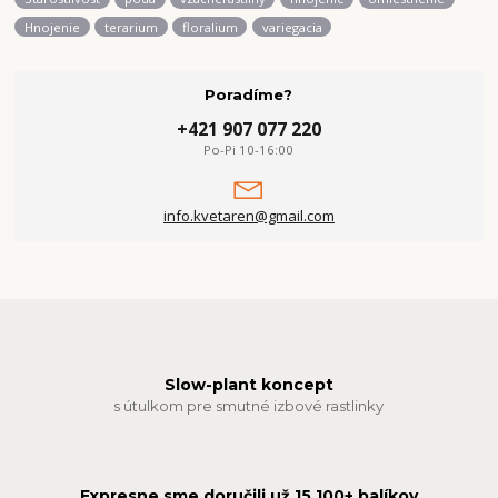
Hnojenie
terarium
floralium
variegacia
Poradíme?
+421 907 077 220
Po-Pi 10-16:00
info.kvetaren@gmail.com
Slow-plant koncept
s útulkom pre smutné izbové rastlinky
Expresne sme doručili už 15 100+ balíkov