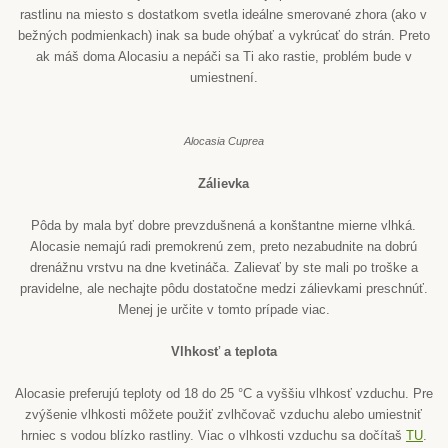
rastlinu na miesto s dostatkom svetla ideálne smerované zhora (ako v
bežných podmienkach) inak sa bude ohýbať a vykrúcať do strán. Preto
ak máš doma Alocasiu a nepáči sa Ti ako rastie, problém bude v
umiestnení.
Alocasia Cuprea
Zálievka
Pôda by mala byť dobre prevzdušnená a konštantne mierne vlhká.
Alocasie nemajú radi premokrenú zem, preto nezabudnite na dobrú
drenážnu vrstvu na dne kvetináča. Zalievať by ste mali po troške a
pravidelne, ale nechajte pôdu dostatočne medzi zálievkami preschnúť.
Menej je určite v tomto prípade viac.
Vlhkosť a teplota
Alocasie preferujú teploty od 18 do 25 °C a vyššiu vlhkosť vzduchu. Pre
zvýšenie vlhkosti môžete použiť zvlhčovač vzduchu alebo umiestniť
hrniec s vodou blízko rastliny. Viac o vlhkosti vzduchu sa dočítaš
TU
.