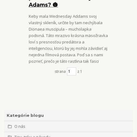
Adams? 🎃
Keby mala Wednesday Addams svoj
vlastný skleník, určite by tam nechýbala
Dionaea muscipula – mucholapka
podivná. Táto mrazivo krásna mäsožravka
loví s presnosťou predátora a
inteligenciou, ktorú by jej mohla závidieť aj
nejedna filmová postava. Poď sa s nami
pozrieť, prečo je táto rastlina tak fasci
strana
z 1
Kategórie blogu
O nás