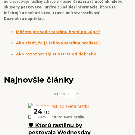
udržiavať tvoje rastliny zdravé a krásne.
Či už si začiatočník, alebo
skúsený pestovateľ, určite tu nájdeš informácie, ktoré ťa
inšpirujú a obohatia tvoju rastlinnú starostlivosť.
Dozvieš sa napríklad:
Môžem presadiť rastlinu hneď po kúpe?
Ako zistiť, že je izbová rastlina preliata?
Ako rozoznať zlý substrát od dobrého
Najnovšie články
strana
z 1
24
10
Zaujímavosti zo sveta rastlín
2025
🖤 Ktorú rastlinu by
pestovala Wednesday