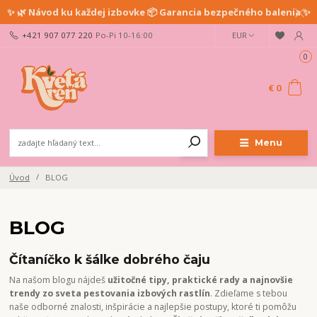
✨ 🌿 Návod ku každej izbovke 📦 Garancia bezpečného balenia ✨
+421 907 077 220
Po-Pi 10-16:00
EUR
0
€ 0
Menu
Úvod
BLOG
BLOG
Čítaníčko k šálke dobrého čaju
Na našom blogu nájdeš
užitočné tipy, praktické rady a najnovšie
trendy zo sveta pestovania izbových rastlín
. Zdieľame s tebou
naše odborné znalosti, inšpirácie a najlepšie postupy, ktoré ti pomôžu