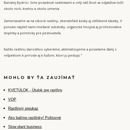
Banskej Bystrici. Sme posadnutí rastlinkami a celý náš život sa odjakživa točil
okolo nich, kvetov a okolo umenia.
Zameriavame sa na izbové rastliny, zberateľské kúsky aj obľúbené klasiky. V
ponuke nájdeš nami miešané substráty, organické hnojivá aj profesionálne
doplnky a pomôcky pre pestovateľa.
Každú rastlinu starostlivo vyberáme, aklimatizujeme a posielame ďalej s
rešpektom k prírode aj k ľuďom, ktorí ju pestujú."
MOHLO BY ŤA ZAUJÍMAŤ
K
VETÚLOK - Útulok pre rastliny
VOP
Rastlinný preukaz
Ako balíme rastlinky/ Poštovné
Slow plant business