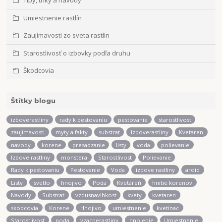
Tipy, triky a návody
Umiestnenie rastlín
Zaujímavosti zo sveta rastlín
Starostlivosť o izbovky podľa druhu
Škodcovia
Štítky blogu
izboverastliny
rady k pestovaniu
pestovanie
starostlivost
zaujimavosti
myty a fakty
substrat
Izboverastliny
Kvetaren
navody
korene
presadzanie
listy
voda
polievanie
Izbove rastliny
monstera
Starostlivost
Polievanie
Rady k pestovaniu
Pestovanie
Voda
izbove rastliny
aroid
Listy
svetlo
hnojivo
Poda
Kvetáreň
hnitie korenov
Navody
Substrat
vzdusnavlhkost
kvety
kvetaren
skodcovia
Korene
Hnojivo
umiestnenie
kvetinac
Starostlivosť
poda
vzacnerastliny
hnojenie
Umiestnenie