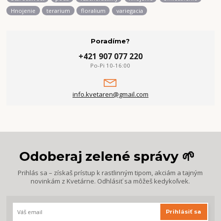
Hnojenie
terarium
floralium
variegacia
Poradíme?
+421 907 077 220
Po-Pi 10-16:00
info.kvetaren@gmail.com
Odoberaj zelené správy 🌱
Prihlás sa – získaš prístup k rastlinným tipom, akciám a tajným
novinkám z Kvetárne. Odhlásiť sa môžeš kedykoľvek.
Prihlásiť sa