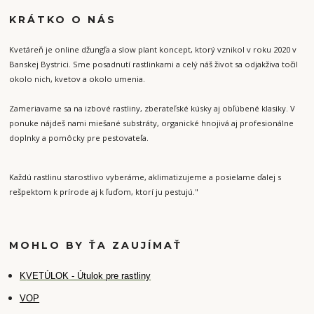
KRÁTKO O NÁS
Kvetáreň je online džungľa a slow plant koncept, ktorý vznikol v roku 2020 v
Banskej Bystrici. Sme posadnutí rastlinkami a celý náš život sa odjakživa točil
okolo nich, kvetov a okolo umenia.
Zameriavame sa na izbové rastliny, zberateľské kúsky aj obľúbené klasiky. V
ponuke nájdeš nami miešané substráty, organické hnojivá aj profesionálne
doplnky a pomôcky pre pestovateľa.
Každú rastlinu starostlivo vyberáme, aklimatizujeme a posielame ďalej s
rešpektom k prírode aj k ľuďom, ktorí ju pestujú."
MOHLO BY ŤA ZAUJÍMAŤ
K
VETÚLOK - Útulok pre rastliny
VOP