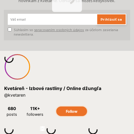
novinkám z Kvetárne. Odhlásiť sa môžeš kedykoľvek.
Prihlásiť sa
Súhlasím so
spracovaním osobných údajov
za účelom zasielania
newslettera.