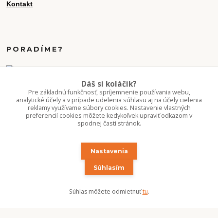
Kontakt
PORADÍME?
+421 907 077 220
Dáš si koláčik?
Po-Pi 10-16:00
Pre základnú funkčnosť, spríjemnenie používania webu,
analytické účely a v prípade udelenia súhlasu aj na účely cielenia
reklamy využívame súbory cookies. Nastavenie vlastných
info.kvetaren@gmail.com
preferencií cookies môžete kedykoľvek upraviť odkazom v
spodnej časti stránok.
Nastavenia
Súhlasím
Upravit sběr cookies.
Súhlas môžete odmietnuť
tu
.
Copyright 2020-2026 ©Kvetúlok / Kvetáreň