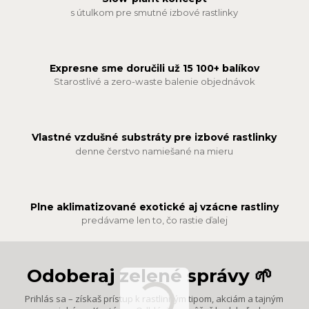
s útulkom pre smutné izbové rastlinky
Expresne sme doručili už 15 100+ balíkov
Starostlivé a zero-waste balenie objednávok
Vlastné vzdušné substráty pre izbové rastlinky
denne čerstvo namiešané na mieru
Plne aklimatizované exotické aj vzácne rastliny
predávame len to, čo rastie ďalej
Odoberaj zelené správy 🌱
Prihlás sa – získaš prístup k rastlinným tipom, akciám a tajným