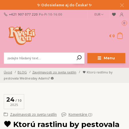
✨ Odosielame aj do Česka! ✨
+421 907 077 220
Po-Pi 10-16:00
EUR
0
€ 0
Menu
Úvod
BLOG
Zaujímavosti zo sveta rastlín
🖤 Ktorú rastlinu by
pestovala Wednesday Adams? 🎃
24
10
2025
Zaujímavosti zo sveta rastlín
Komentáre (1)
🖤 Ktorú rastlinu by pestovala