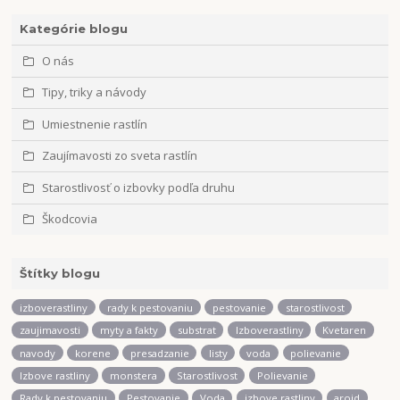
Kategórie blogu
O nás
Tipy, triky a návody
Umiestnenie rastlín
Zaujímavosti zo sveta rastlín
Starostlivosť o izbovky podľa druhu
Škodcovia
Štítky blogu
izboverastliny
rady k pestovaniu
pestovanie
starostlivost
zaujimavosti
myty a fakty
substrat
Izboverastliny
Kvetaren
navody
korene
presadzanie
listy
voda
polievanie
Izbove rastliny
monstera
Starostlivost
Polievanie
Rady k pestovaniu
Pestovanie
Voda
izbove rastliny
aroid