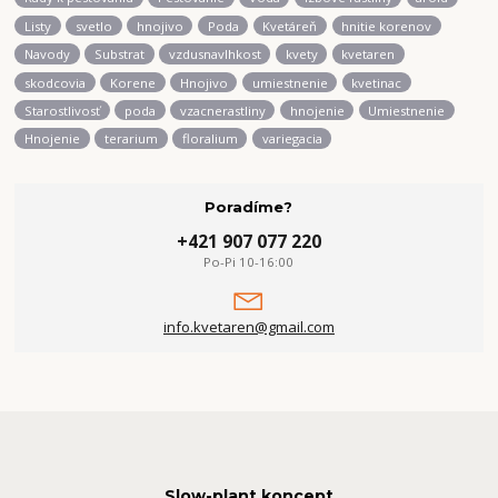
Listy
svetlo
hnojivo
Poda
Kvetáreň
hnitie korenov
Navody
Substrat
vzdusnavlhkost
kvety
kvetaren
skodcovia
Korene
Hnojivo
umiestnenie
kvetinac
Starostlivosť
poda
vzacnerastliny
hnojenie
Umiestnenie
Hnojenie
terarium
floralium
variegacia
Poradíme?
+421 907 077 220
Po-Pi 10-16:00
info.kvetaren@gmail.com
Slow-plant koncept