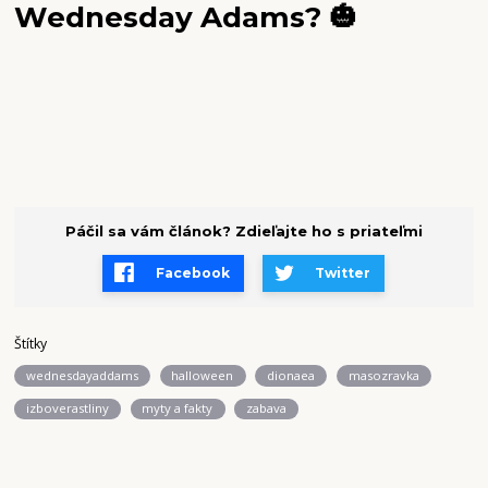
Wednesday Adams? 🎃
Páčil sa vám článok? Zdieľajte ho s priateľmi
Facebook
Twitter
Štítky
wednesdayaddams
halloween
dionaea
masozravka
izboverastliny
myty a fakty
zabava