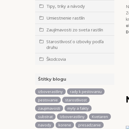
Tipy, triky a návody
N
Z
Umiestnenie rastlín
k
o
Zaujímavosti zo sveta rastlín
D
Starostlivosť o izbovky podľa
druhu
Škodcovia
Štítky blogu
izboverastliny
rady k pestovaniu
pestovanie
starostlivost
zaujimavosti
myty a fakty
substrat
Izboverastliny
Kvetaren
navody
korene
presadzanie