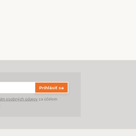
Prihlásiť sa
ím osobných údajov
za účelom
.