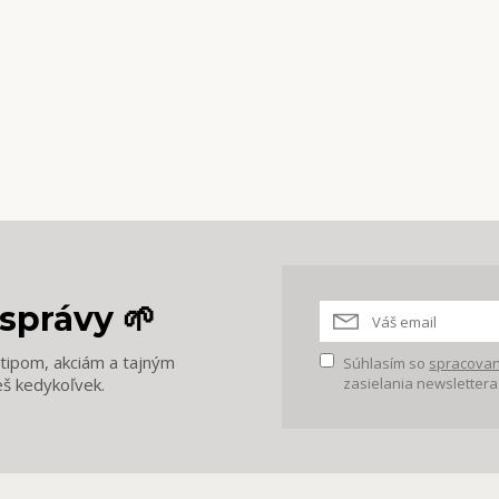
správy 🌱
m tipom, akciám a tajným
Súhlasím so
spracovan
eš kedykoľvek.
zasielania newslettera