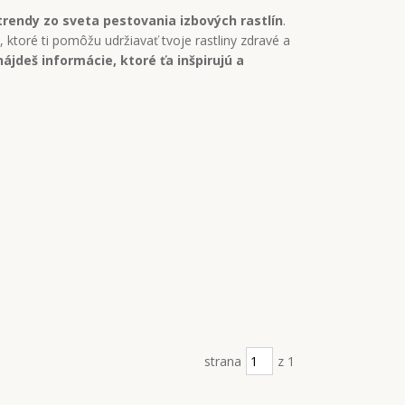
 trendy zo sveta pestovania izbových rastlín
.
 ktoré ti pomôžu udržiavať tvoje rastliny zdravé a
nájdeš informácie, ktoré ťa inšpirujú a
strana
z 1