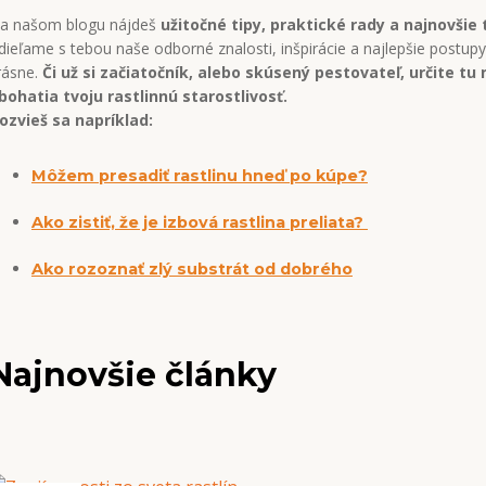
a našom blogu nájdeš
užitočné tipy, praktické rady a najnovšie
dieľame s tebou naše odborné znalosti, inšpirácie a najlepšie postupy,
rásne.
Či už si začiatočník, alebo skúsený pestovateľ, určite tu 
bohatia tvoju rastlinnú starostlivosť.
ozvieš sa napríklad:
Môžem presadiť rastlinu hneď po kúpe?
Ako zistiť, že je izbová rastlina preliata?
Ako rozoznať zlý substrát od dobrého
Najnovšie články