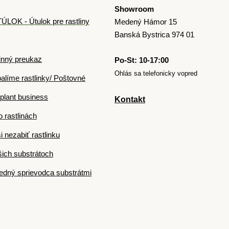
Showroom
ÚLOK - Útulok pre rastliny
Medený Hámor 15
Banská Bystrica 974 01
inný preukaz
Po-St: 10-17:00
Ohlás sa telefonicky vopred
alíme rastlinky/ Poštovné
plant business
Kontakt
o rastlinách
i nezabiť rastlinku
ich substrátoch
dný sprievodca substrátmi