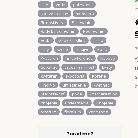
listy
voda
polievanie
Izbove rastliny
monstera
Starostlivost
Polievanie
Rady k pestovaniu
Pestovanie
Voda
izbove rastliny
aroid
3
Listy
svetlo
hnojivo
Poda
v
Kvetáreň
hnitie korenov
Navody
n
Substrat
vzdusnavlhkost
kvety
s
kvetaren
skodcovia
Korene
ž
Hnojivo
umiestnenie
kvetinac
Starostlivosť
poda
vzacnerastliny
hnojenie
Umiestnenie
Hnojenie
terarium
floralium
variegacia
Poradíme?