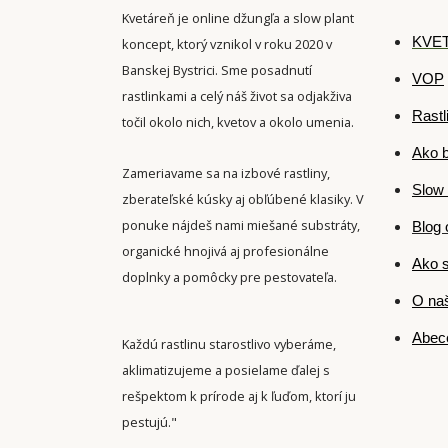
Kvetáreň je online džungľa a slow plant
K
VET
koncept, ktorý vznikol v roku 2020 v
Banskej Bystrici. Sme posadnutí
VOP
rastlinkami a celý náš život sa odjakživa
Rastl
točil okolo nich, kvetov a okolo umenia.
Ako b
Zameriavame sa na izbové rastliny,
Slow 
zberateľské kúsky aj obľúbené klasiky. V
ponuke nájdeš nami miešané substráty,
Blog 
organické hnojivá aj profesionálne
Ako s
doplnky a pomôcky pre pestovateľa.
O naš
Abece
Každú rastlinu starostlivo vyberáme,
aklimatizujeme a posielame ďalej s
rešpektom k prírode aj k ľuďom, ktorí ju
pestujú."