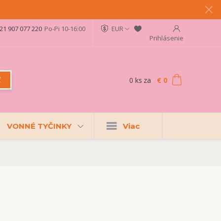
21 907 077 220
Po-Pi 10-16:00
EUR
Prihlásenie
0
ks
za
€ 0
ť
VONNÉ TYČINKY
Viac