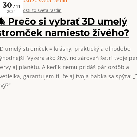
30
11
Zaujímavosti zo sveta rastlín
2024
🎄 Prečo si vybrať 3D umelý
stromček namiesto živého?
D umelý stromček = krásny, praktický a dlhodobo
ýhodnejší. Vyzerá ako živý, no zároveň šetrí tvoje pe
ervy aj planétu. A keď k nemu pridáš pár ozdôb a
vetielka, garantujem ti, že aj tvoja babka sa spýta: „
ivý?“