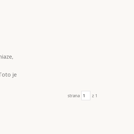
niaze,
Toto je
strana
z 1