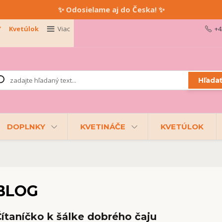
✨ Odosielame aj do Česka! ✨
Y
Kvetúlok
Viac
+4
Hľada
DOPLNKY
KVETINÁČE
KVETÚLOK
BLOG
ítaníčko k šálke dobrého čaju