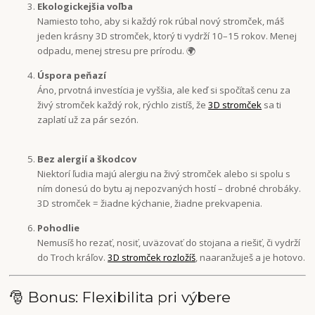
Ekologickejšia voľba
Namiesto toho, aby si každý rok rúbal nový stromček, máš
jeden krásny 3D stromček, ktorý ti vydrží 10–15 rokov. Menej
odpadu, menej stresu pre prírodu. 🌍
Úspora peňazí
Áno, prvotná investícia je vyššia, ale keď si spočítaš cenu za
živý stromček každý rok, rýchlo zistíš, že
3D stromček
sa ti
zaplatí už za pár sezón.
Bez alergií a škodcov
Niektorí ľudia majú alergiu na živý stromček alebo si spolu s
ním donesú do bytu aj nepozvaných hostí – drobné chrobáky.
3D stromček = žiadne kýchanie, žiadne prekvapenia.
Pohodlie
Nemusíš ho rezať, nosiť, uväzovať do stojana a riešiť, či vydrží
do Troch kráľov.
3D stromček rozložíš
, naaranžuješ a je hotovo.
🎅 Bonus: Flexibilita pri výbere