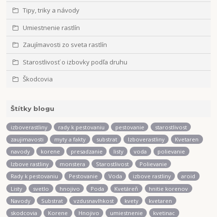
Tipy, triky a návody
Umiestnenie rastlín
Zaujímavosti zo sveta rastlín
Starostlivosť o izbovky podľa druhu
Škodcovia
Štítky blogu
izboverastliny
rady k pestovaniu
pestovanie
starostlivost
zaujimavosti
myty a fakty
substrat
Izboverastliny
Kvetaren
navody
korene
presadzanie
listy
voda
polievanie
Izbove rastliny
monstera
Starostlivost
Polievanie
Rady k pestovaniu
Pestovanie
Voda
izbove rastliny
aroid
Listy
svetlo
hnojivo
Poda
Kvetáreň
hnitie korenov
Navody
Substrat
vzdusnavlhkost
kvety
kvetaren
skodcovia
Korene
Hnojivo
umiestnenie
kvetinac