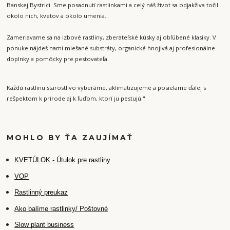
Banskej Bystrici. Sme posadnutí rastlinkami a celý náš život sa odjakživa točil
okolo nich, kvetov a okolo umenia.
Zameriavame sa na izbové rastliny, zberateľské kúsky aj obľúbené klasiky. V
ponuke nájdeš nami miešané substráty, organické hnojivá aj profesionálne
doplnky a pomôcky pre pestovateľa.
Každú rastlinu starostlivo vyberáme, aklimatizujeme a posielame ďalej s
rešpektom k prírode aj k ľuďom, ktorí ju pestujú."
MOHLO BY ŤA ZAUJÍMAŤ
K
VETÚLOK - Útulok pre rastliny
VOP
Rastlinný preukaz
Ako balíme rastlinky/ Poštovné
Slow plant business