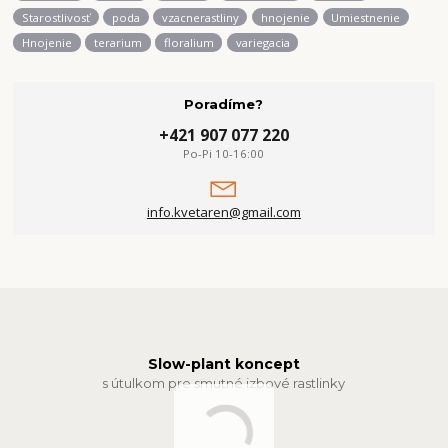
Starostlivosť
poda
vzacnerastliny
hnojenie
Umiestnenie
Hnojenie
terarium
floralium
variegacia
Poradíme?
+421 907 077 220
Po-Pi 10-16:00
info.kvetaren@gmail.com
Slow-plant koncept
s útulkom pre smutné izbové rastlinky