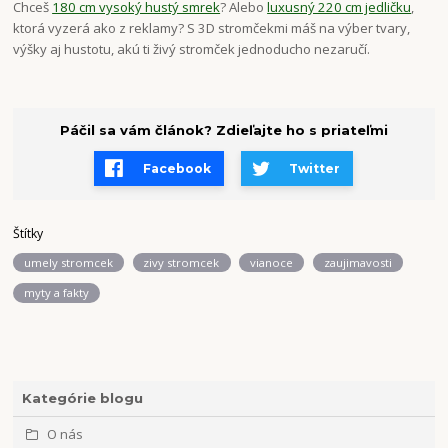
Chceš
180 cm vysoký hustý smrek
? Alebo
luxusný 220 cm jedličku
,
ktorá vyzerá ako z reklamy? S 3D stromčekmi máš na výber tvary,
výšky aj hustotu, akú ti živý stromček jednoducho nezaručí.
Páčil sa vám článok? Zdieľajte ho s priateľmi
Facebook
Twitter
Štítky
umely stromcek
zivy stromcek
vianoce
zaujimavosti
myty a fakty
Kategórie blogu
O nás