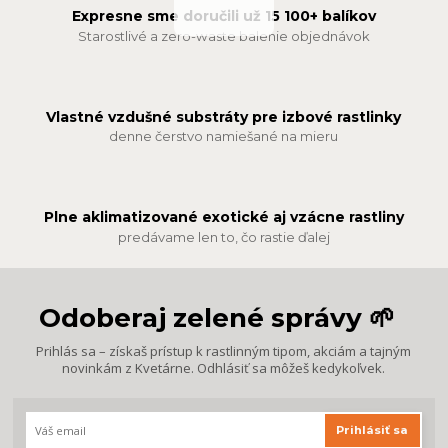
Expresne sme doručili už 15 100+ balíkov
Starostlivé a zero-waste balenie objednávok
Vlastné vzdušné substráty pre izbové rastlinky
denne čerstvo namiešané na mieru
Plne aklimatizované exotické aj vzácne rastliny
predávame len to, čo rastie ďalej
Odoberaj zelené správy 🌱
Prihlás sa – získaš prístup k rastlinným tipom, akciám a tajným
novinkám z Kvetárne. Odhlásiť sa môžeš kedykoľvek.
Prihlásiť sa