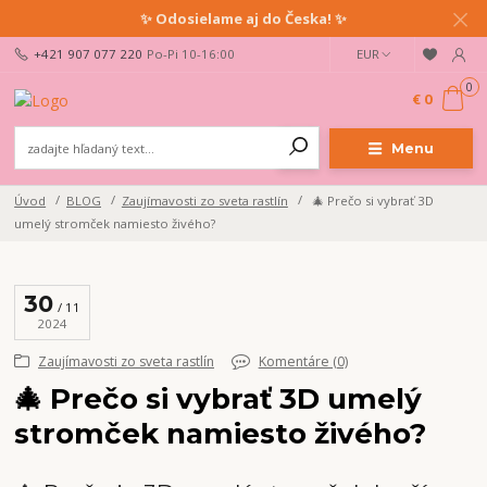
✨ Odosielame aj do Česka! ✨
+421 907 077 220
Po-Pi 10-16:00
EUR
0
€ 0
Menu
Úvod
BLOG
Zaujímavosti zo sveta rastlín
🎄 Prečo si vybrať 3D
umelý stromček namiesto živého?
30
11
2024
Zaujímavosti zo sveta rastlín
Komentáre (0)
🎄 Prečo si vybrať 3D umelý
stromček namiesto živého?