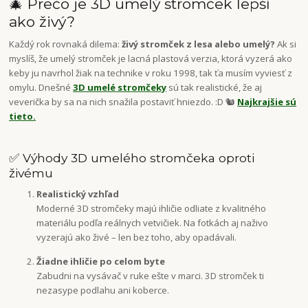
🎄 Prečo je 3D umelý stromček lepší
ako živý?
Každý rok rovnaká dilema:
živý stromček z lesa alebo umelý?
Ak si
myslíš, že umelý stromček je lacná plastová verzia, ktorá vyzerá ako
keby ju navrhol žiak na technike v roku 1998, tak ťa musím vyviesť z
omylu. Dnešné
3D umelé stromčeky
sú tak realistické, že aj
veverička by sa na nich snažila postaviť hniezdo. :D 🐿️
Najkrajšie sú
tieto.
✅ Výhody 3D umelého stromčeka oproti
živému
Realistický vzhľad
Moderné 3D stromčeky majú ihličie odliate z kvalitného
materiálu podľa reálnych vetvičiek. Na fotkách aj naživo
vyzerajú ako živé – len bez toho, aby opadávali.
Žiadne ihličie po celom byte
Zabudni na vysávač v ruke ešte v marci. 3D stromček ti
nezasype podlahu ani koberce.