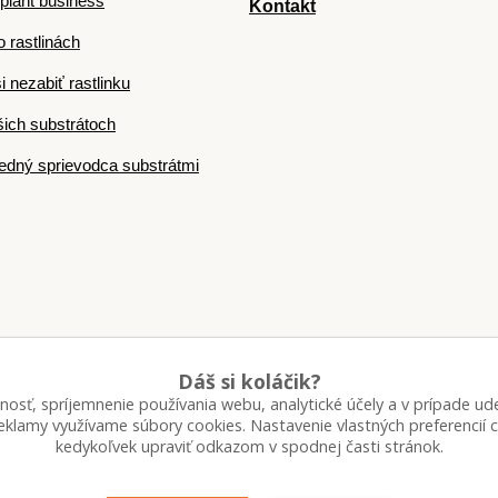
plant business
Kontakt
o rastlinách
i nezabiť rastlinku
ich substrátoch
dný sprievodca substrátmi
Dáš si koláčik?
nosť, spríjemnenie používania webu, analytické účely a v prípade ude
Upravit sběr cookies.
 reklamy využívame súbory cookies. Nastavenie vlastných preferencií
kedykoľvek upraviť odkazom v spodnej časti stránok.