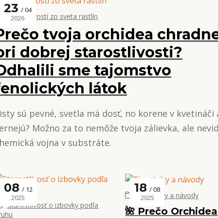
23
04
Zaujímavosti zo sveta rastlín
2026
Prečo tvoja orchidea chradne
pri dobrej starostlivosti?
Odhalili sme tajomstvo
fenolických látok
isty sú pevné, svetla má dosť, no korene v kvetináči 
ernejú? Možno za to nemôže tvoja zálievka, ale nevid
hemická vojna v substráte.
08
18
12
08
Tipy, triky a návody
2025
2025
Starostlivosť o izbovky podľa
🌺 Prečo Orchidea
ruhu