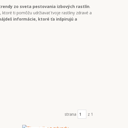
 trendy zo sveta pestovania izbových rastlín
.
 ktoré ti pomôžu udržiavať tvoje rastliny zdravé a
nájdeš informácie, ktoré ťa inšpirujú a
strana
z 1