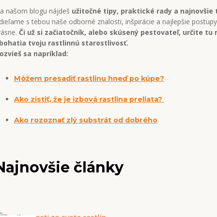
a našom blogu nájdeš
užitočné tipy, praktické rady a najnovšie
dieľame s tebou naše odborné znalosti, inšpirácie a najlepšie postupy,
rásne.
Či už si začiatočník, alebo skúsený pestovateľ, určite tu 
bohatia tvoju rastlinnú starostlivosť.
ozvieš sa napríklad:
Môžem presadiť rastlinu hneď po kúpe?
Ako zistiť, že je izbová rastlina preliata?
Ako rozoznať zlý substrát od dobrého
Najnovšie články