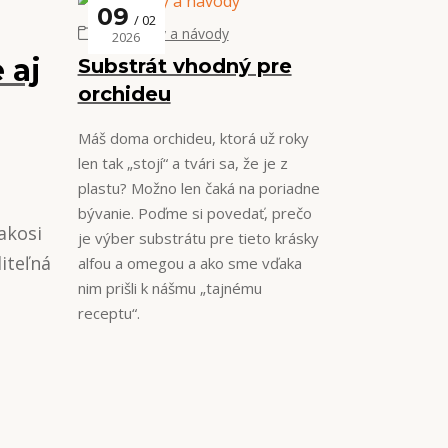
09
02
Tipy, triky a návody
2026
 aj
Substrát vhodný pre
orchideu
Máš doma orchideu, ktorá už roky
len tak „stojí“ a tvári sa, že je z
plastu? Možno len čaká na poriadne
bývanie. Poďme si povedať, prečo
akosi
je výber substrátu pre tieto krásky
iteľná
alfou a omegou a ako sme vďaka
nim prišli k nášmu „tajnému
receptu“.