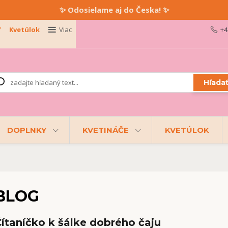
✨ Odosielame aj do Česka! ✨
Y
Kvetúlok
Viac
+4
Hľada
DOPLNKY
KVETINÁČE
KVETÚLOK
BLOG
ítaníčko k šálke dobrého čaju