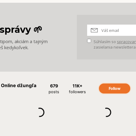
správy 🌱
m tipom, akciám a tajným
Súhlasím so
spracovan
eš kedykoľvek.
zasielania newslettera