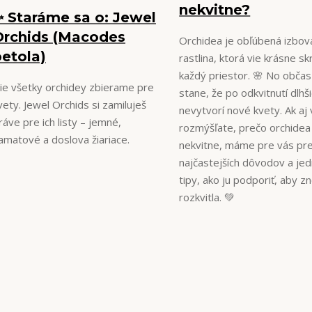
nekvitne?
✨ Staráme sa o: Jewel
Orchids (Macodes
Orchidea je obľúbená izbov
etola)
rastlina, ktorá vie krásne skr
každý priestor. 🌸 No občas
ie všetky orchidey zbierame pre
stane, že po odkvitnutí dlhš
vety. Jewel Orchids si zamiluješ
nevytvorí nové kvety. Ak aj 
ráve pre ich listy – jemné,
rozmýšľate, prečo orchidea
amatové a doslova žiariace.
nekvitne, máme pre vás pr
najčastejších dôvodov a je
tipy, ako ju podporiť, aby z
rozkvitla. 💚