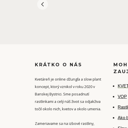
KRÁTKO O NÁS
MOH
ZAU
Kvetáreň je online džungľa a slow plant
K
VET
koncept, ktorý vznikol v roku 2020 v
Banskej Bystrici. Sme posadnutí
VOP
rastlinkami a celý náš život sa odjakživa
Rastl
točil okolo nich, kvetov a okolo umenia.
Ako b
Zameriavame sa na izbové rastliny,