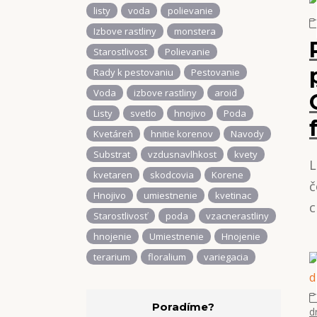
listy
voda
polievanie
Izbove rastliny
monstera
Starostlivost
Polievanie
Rady k pestovaniu
Pestovanie
Voda
izbove rastliny
aroid
Listy
svetlo
hnojivo
Poda
Kvetáreň
hnitie korenov
Navody
Substrat
vzdusnavlhkost
kvety
L
kvetaren
skodcovia
Korene
č
Hnojivo
umiestnenie
kvetinac
c
Starostlivosť
poda
vzacnerastliny
hnojenie
Umiestnenie
Hnojenie
terarium
floralium
variegacia
Poradíme?
d