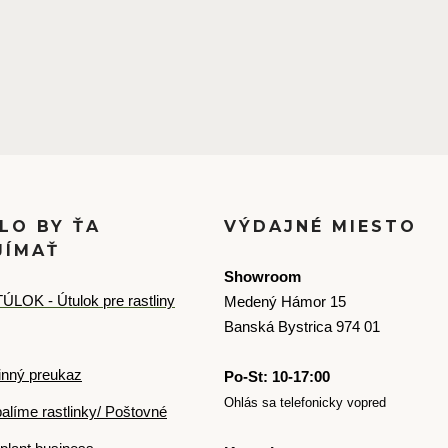
LO BY ŤA
VÝDAJNÉ MIESTO
JÍMAŤ
Showroom
ÚLOK - Útulok pre rastliny
Medený Hámor 15
Banská Bystrica 974 01
inný preukaz
Po-St: 10-17:00
Ohlás sa telefonicky vopred
alíme rastlinky/ Poštovné