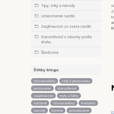
Tipy, triky a návody
N
Z
Umiestnenie rastlín
k
o
Zaujímavosti zo sveta rastlín
D
Starostlivosť o izbovky podľa
druhu
Škodcovia
Štítky blogu
izboverastliny
rady k pestovaniu
pestovanie
starostlivost
zaujimavosti
myty a fakty
substrat
Izboverastliny
Kvetaren
navody
korene
presadzanie