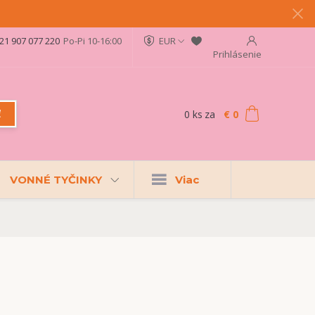
21 907 077 220
Po-Pi 10-16:00
EUR
Prihlásenie
0
ks
za
€ 0
ť
VONNÉ TYČINKY
Viac