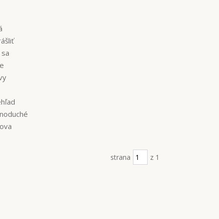
á
ášliť
 sa
ie
vy
ehľad
dnoduché
nova
strana
z 1