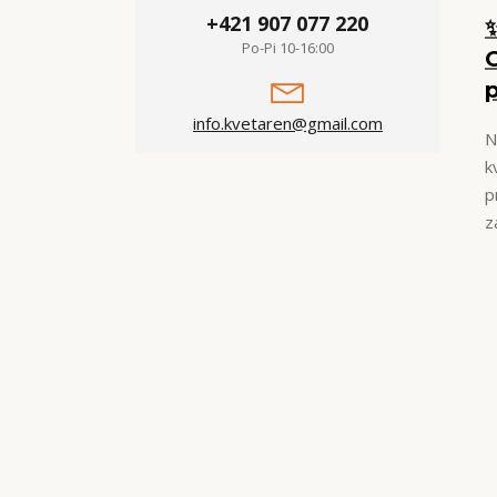
+421 907 077 220
Po-Pi 10-16:00
p
info.kvetaren@gmail.com
N
k
p
z