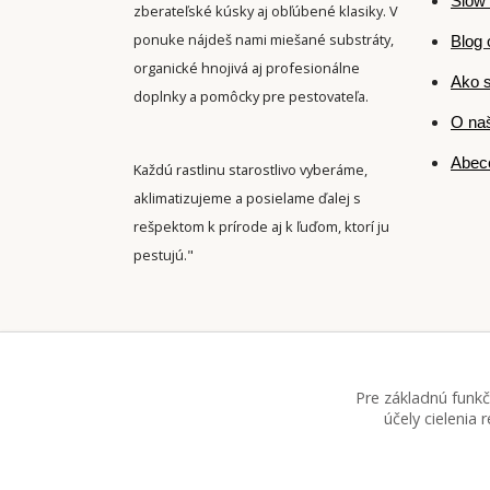
Slow 
zberateľské kúsky aj obľúbené klasiky. V
ponuke nájdeš nami miešané substráty,
Blog 
organické hnojivá aj profesionálne
Ako s
doplnky a pomôcky pre pestovateľa.
O naš
Abece
Každú rastlinu starostlivo vyberáme,
aklimatizujeme a posielame ďalej s
rešpektom k prírode aj k ľuďom, ktorí ju
pestujú."
Pre základnú funkč
účely cielenia