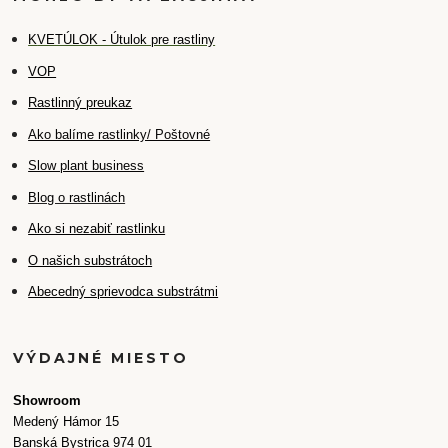
K
VETÚLOK - Útulok pre rastliny
VOP
Rastlinný preukaz
Ako balíme rastlinky/ Poštovné
Slow plant business
Blog o rastlinách
Ako si nezabiť rastlinku
O našich substrátoch
Abecedný sprievodca substrátmi
VÝDAJNÉ MIESTO
Showroom
Medený Hámor 15
Banská Bystrica 974 01