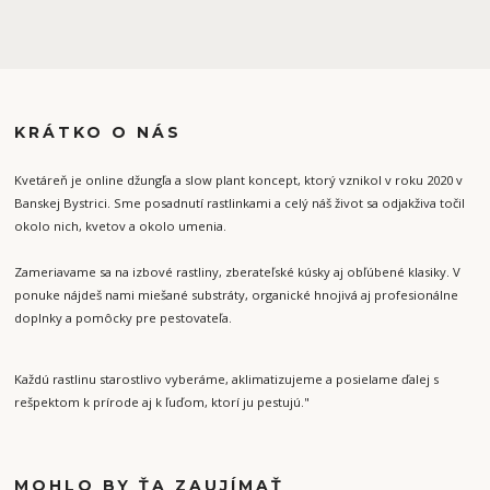
KRÁTKO O NÁS
Kvetáreň je online džungľa a slow plant koncept, ktorý vznikol v roku 2020 v
Banskej Bystrici. Sme posadnutí rastlinkami a celý náš život sa odjakživa točil
okolo nich, kvetov a okolo umenia.
Zameriavame sa na izbové rastliny, zberateľské kúsky aj obľúbené klasiky. V
ponuke nájdeš nami miešané substráty, organické hnojivá aj profesionálne
doplnky a pomôcky pre pestovateľa.
Každú rastlinu starostlivo vyberáme, aklimatizujeme a posielame ďalej s
rešpektom k prírode aj k ľuďom, ktorí ju pestujú."
MOHLO BY ŤA ZAUJÍMAŤ