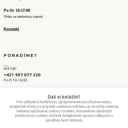
Po-St: 10-17:00
Ohlás sa telefonicky vopred
Kontakt
PORADÍME?
+421 907 077 220
Po-Pi 10-16:00
info.kvetaren@gmail.com
Dáš si koláčik?
Pre základnú funkčnosť, spríjemnenie používania webu,
analytické účely a v prípade udelenia súhlasu aj na účely cielenia
reklamy využívame súbory cookies. Nastavenie vlastných
preferencií cookies môžete kedykoľvek upraviť odkazom v
spodnej časti stránok.