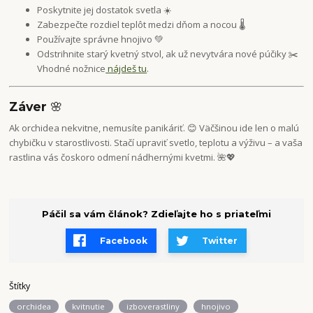
Poskytnite jej dostatok svetla ☀️
Zabezpečte rozdiel teplôt medzi dňom a nocou 🌡️
Používajte správne hnojivo 💚
Odstrihnite starý kvetný stvol, ak už nevytvára nové púčiky ✂️
Vhodné nožnice
nájdeš tu
.
Záver
🌸
Ak orchidea nekvitne, nemusíte panikáriť. 😊 Väčšinou ide len o malú
chybičku v starostlivosti. Stačí upraviť svetlo, teplotu a výživu – a vaša
rastlina vás čoskoro odmení nádhernými kvetmi. 🌺💖
Páčil sa vám článok? Zdieľajte ho s priateľmi
Facebook
Twitter
Štítky
orchidea
kvitnutie
izboverastliny
hnojivo