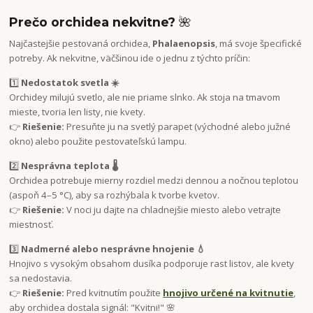
Prečo orchidea nekvitne?
🌺
Najčastejšie pestovaná orchidea,
Phalaenopsis
, má svoje špecifické
potreby. Ak nekvitne, väčšinou ide o jednu z týchto príčin:
1️⃣
Nedostatok svetla ☀️
Orchidey milujú svetlo, ale nie priame slnko. Ak stoja na tmavom
mieste, tvoria len listy, nie kvety.
👉
Riešenie:
Presuňte ju na svetlý parapet (východné alebo južné
okno) alebo použite pestovateľskú lampu.
2️⃣
Nesprávna teplota 🌡️
Orchidea potrebuje mierny rozdiel medzi dennou a nočnou teplotou
(aspoň 4–5 °C), aby sa rozhýbala k tvorbe kvetov.
👉
Riešenie:
V noci ju dajte na chladnejšie miesto alebo vetrajte
miestnosť.
3️⃣
Nadmerné alebo nesprávne hnojenie 💧
Hnojivo s vysokým obsahom dusíka podporuje rast listov, ale kvety
sa nedostavia.
👉
Riešenie:
Pred kvitnutím použite
hnojivo určené na kvitnutie
,
aby orchidea dostala signál: "Kvitni!" 🌸