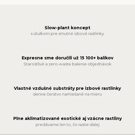
Slow-plant koncept
s útulkom pre smutné izbové rastlinky
Expresne sme doručili už 15 100+ balíkov
Starostlivé a zero-waste balenie objednávok
Vlastné vzdušné substráty pre izbové rastlinky
denne čerstvo namiešané na mieru
Plne aklimatizované exotické aj vzácne rastliny
predávame len to, čo rastie ďalej