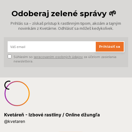
Odoberaj zelené správy 🌱
Prihlás sa – získaš prístup k rastlinným tipom, akciám a tajným
novinkám z Kvetárne. Odhlásiť sa môžeš kedykoľvek.
Prihlásiť sa
Súhlasím so
spracovaním osobných údajov
za účelom zasielania
newslettera.