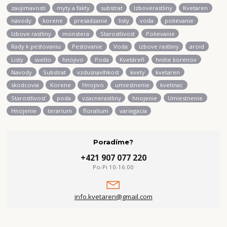
zaujimavosti
myty a fakty
substrat
Izboverastliny
Kvetaren
navody
korene
presadzanie
listy
voda
polievanie
Izbove rastliny
monstera
Starostlivost
Polievanie
Rady k pestovaniu
Pestovanie
Voda
izbove rastliny
aroid
Listy
svetlo
hnojivo
Poda
Kvetáreň
hnitie korenov
Navody
Substrat
vzdusnavlhkost
kvety
kvetaren
skodcovia
Korene
Hnojivo
umiestnenie
kvetinac
Starostlivosť
poda
vzacnerastliny
hnojenie
Umiestnenie
Hnojenie
terarium
floralium
variegacia
Poradíme?
+421 907 077 220
Po-Pi 10-16:00
info.kvetaren@gmail.com