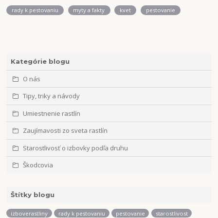
rady k pestovaniu
myty a fakty
kvet
pestovanie
Kategórie blogu
O nás
Tipy, triky a návody
Umiestnenie rastlín
Zaujímavosti zo sveta rastlín
Starostlivosť o izbovky podľa druhu
Škodcovia
Štítky blogu
izboverastliny
rady k pestovaniu
pestovanie
starostlivost