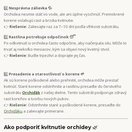
4️⃣
Nesprávna zálievka 💦
Orchidea nesmie stáť vo vode, ale ani úplne vyschnúť. Premokrené
korene oslabujú rast a brzdia kvitnutie.
👉
Riešenie:
Zalievajte raz za 7–10 dní podľa vlhkosti substrátu.
5️⃣
Rastlina potrebuje odpočinok 😴
Po odkvitnutí si orchidea často odpočine, aby načerpala silu. Môže to
trvať aj niekoľko mesiacov, kým sa objaví nový kvetný stvol.
👉
Riešenie:
Buďte trpezliví a doprajte jej čas.
6️⃣
Presadenie a starostlivosť o korene 🌱
Ak sú korene poškodené alebo prehnité, orchidea môže prestať
kvitnúť. Staré korene odstrihnite a rastlinu presaďte do čerstvého
substrátu
Orchiďák
z našej dielne. Tento substrát podporuje zdravý
rast koreňov a tvorbu nových pukov.
👉
Riešenie:
Odstrihnite staré a poškodené korene, presaďte do
Orchiďáku
a zalievajte primerane.
Ako podporiť kvitnutie orchidey
🌿