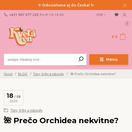
✨ Odosielame aj do Česka! ✨
+421 907 077 220
Po-Pi 10-16:00
EUR
0
€ 0
Menu
Úvod
BLOG
Tipy, triky a návody
🌺 Prečo Orchidea nekvitne?
18
08
2025
Tipy, triky a návody
🌺 Prečo Orchidea nekvitne?