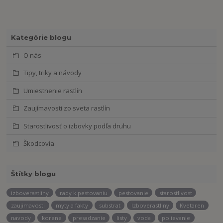
Kategórie blogu
O nás
Tipy, triky a návody
Umiestnenie rastlín
Zaujímavosti zo sveta rastlín
Starostlivosť o izbovky podľa druhu
Škodcovia
Štítky blogu
izboverastliny
rady k pestovaniu
pestovanie
starostlivost
zaujimavosti
myty a fakty
substrat
Izboverastliny
Kvetaren
navody
korene
presadzanie
listy
voda
polievanie