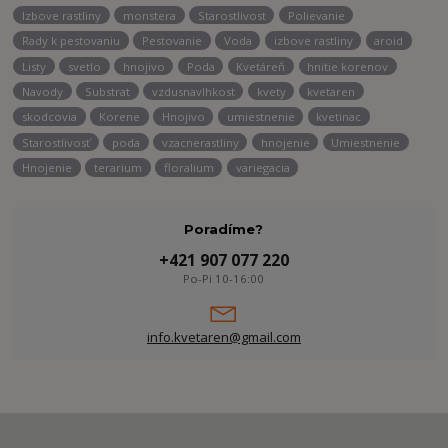
Izbove rastliny
monstera
Starostlivost
Polievanie
Rady k pestovaniu
Pestovanie
Voda
izbove rastliny
aroid
Listy
svetlo
hnojivo
Poda
Kvetáreň
hnitie korenov
Navody
Substrat
vzdusnavlhkost
kvety
kvetaren
skodcovia
Korene
Hnojivo
umiestnenie
kvetinac
Starostlivosť
poda
vzacnerastliny
hnojenie
Umiestnenie
Hnojenie
terarium
floralium
variegacia
Poradíme?
+421 907 077 220
Po-Pi 10-16:00
info.kvetaren@gmail.com