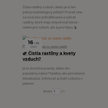
Čistia rastliny vzduch, alebo je to len
pekný marketingový príbeh? Pozreli sme
sa na to bez prikrášľovania a vybrali
rastliny, ktoré majú zmysel mať doma –
nielen pre vzduch, ale aj pre hlavu 🪴
16
06
Zaujímavosti zo sveta rastlín
2025
🌿 Čistia rastliny a kvety
vzduch?
Je to skutočne pravda, alebo len
populárny mýtus? Rastliny ako prirodzená
klimatizácia: Zvlhčovač aj čistič vzduchu v
jednom
strana
z 1