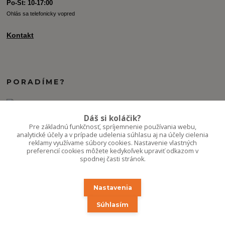
Po-St: 10-17:00
Ohlás sa telefonicky vopred
Kontakt
PORADÍME?
+421 907 077 220
Dáš si koláčik?
Po-Pi 10-16:00
Pre základnú funkčnosť, spríjemnenie používania webu,
analytické účely a v prípade udelenia súhlasu aj na účely cielenia
reklamy využívame súbory cookies. Nastavenie vlastných
info.kvetaren@gmail.com
preferencií cookies môžete kedykoľvek upraviť odkazom v
spodnej časti stránok.
Nastavenia
Súhlasím