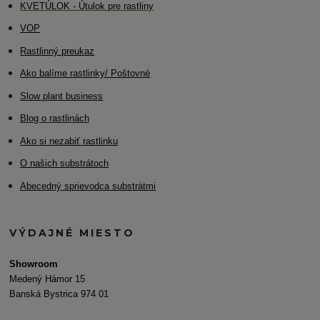
K
VETÚLOK - Útulok pre rastliny
VOP
Rastlinný preukaz
Ako balíme rastlinky/ Poštovné
Slow plant business
Blog o rastlinách
Ako si nezabiť rastlinku
O našich substrátoch
Abecedný sprievodca substrátmi
VÝDAJNÉ MIESTO
Showroom
Medený Hámor 15
Banská Bystrica 974 01