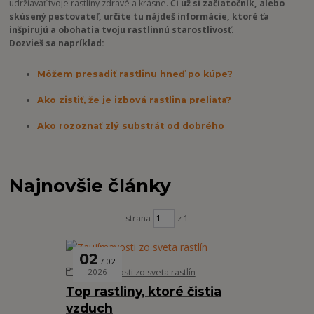
udržiavať tvoje rastliny zdravé a krásne.
Či už si začiatočník, alebo
skúsený pestovateľ, určite tu nájdeš informácie, ktoré ťa
inšpirujú a obohatia tvoju rastlinnú starostlivosť.
Dozvieš sa napríklad:
Môžem presadiť rastlinu hneď po kúpe?
Ako zistiť, že je izbová rastlina preliata?
Ako rozoznať zlý substrát od dobrého
Najnovšie články
strana
z 1
02
02
Zaujímavosti zo sveta rastlín
2026
Top rastliny, ktoré čistia
vzduch