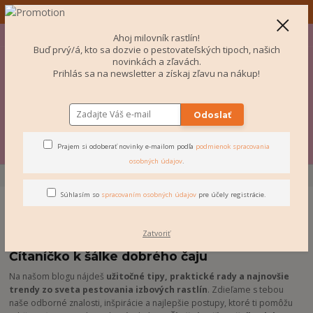
✨ Odosielame aj do Česka! ✨
+421 907 077 220
Po-Pi 10-16:00
EUR
Ahoj milovník rastlín!
Buď prvý/á, kto sa dozvie o pestovateľských tipoch, našich
0
novinkách a zľavách.
Prihlás sa na newsletter a získaj zľavu na nákup!
€ 0
Odoslať
Menu
Prajem si odoberať novinky e-mailom podľa
podmienok spracovania
osobných údajov
.
Úvod
BLOG
Súhlasím so
spracovaním osobných údajov
pre účely registrácie.
BLOG
Zatvoriť
Čítaníčko k šálke dobrého čaju
Na našom blogu nájdeš
užitočné tipy, praktické rady a najnovšie
trendy zo sveta pestovania izbových rastlín
. Zdieľame s tebou
naše odborné znalosti, inšpirácie a najlepšie postupy, ktoré ti pomôžu