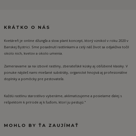
KRÁTKO O NÁS
Kvetáreň je online džungľa a slow plant koncept, ktorý vznikol v roku 2020 v
Banskej Bystrici. Sme posadnutí rastlinkami a celý náš život sa odjakživa točil
okolo nich, kvetov a okolo umenia.
Zameriavame sa na izbové rastliny, zberateľské kúsky aj obľúbené klasiky. V
ponuke nájdeš nami miešané substráty, organické hnojivá aj profesionálne
doplnky a pomôcky pre pestovateľa.
Každú rastlinu starostlivo vyberáme, aklimatizujeme a posielame ďalej s
rešpektom k prírode aj k ľuďom, ktorí ju pestujú."
MOHLO BY ŤA ZAUJÍMAŤ