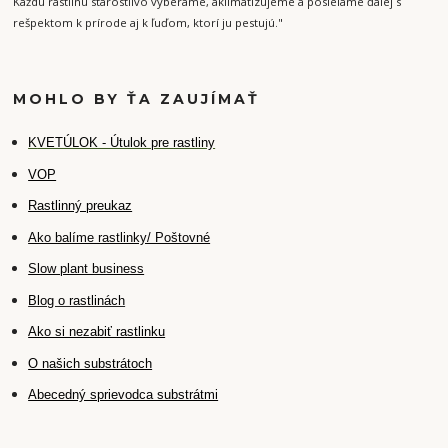
Každú rastlinu starostlivo vyberáme, aklimatizujeme a posielame ďalej s
rešpektom k prírode aj k ľuďom, ktorí ju pestujú."
MOHLO BY ŤA ZAUJÍMAŤ
K
VETÚLOK - Útulok pre rastliny
VOP
Rastlinný preukaz
Ako balíme rastlinky/ Poštovné
Slow plant business
Blog o rastlinách
Ako si nezabiť rastlinku
O našich substrátoch
Abecedný sprievodca substrátmi