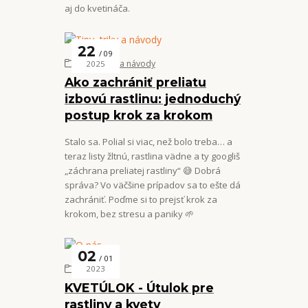
aj do kvetináča.
22
09
Tipy, triky a návody
2025
Ako zachrániť preliatu
izbovú rastlinu: jednoduchý
postup krok za krokom
Stalo sa. Polial si viac, než bolo treba… a
teraz listy žltnú, rastlina vädne a ty googliš
„záchrana preliatej rastliny“ 😅 Dobrá
správa? Vo väčšine prípadov sa to ešte dá
zachrániť. Poďme si to prejsť krok za
krokom, bez stresu a paniky 🌱
02
01
O nás
2023
KVETÚLOK - Útulok pre
rastliny a kvety