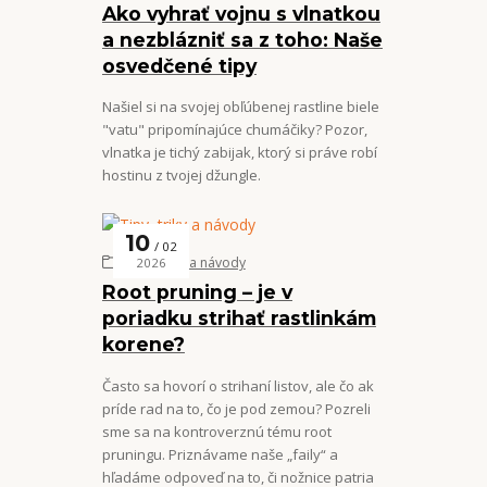
Ako vyhrať vojnu s vlnatkou
a nezblázniť sa z toho: Naše
osvedčené tipy
Našiel si na svojej obľúbenej rastline biele
"vatu" pripomínajúce chumáčiky? Pozor,
vlnatka je tichý zabijak, ktorý si práve robí
hostinu z tvojej džungle.
10
02
Tipy, triky a návody
2026
Root pruning – je v
poriadku strihať rastlinkám
korene?
Často sa hovorí o strihaní listov, ale čo ak
príde rad na to, čo je pod zemou? Pozreli
sme sa na kontroverznú tému root
pruningu. Priznávame naše „faily“ a
hľadáme odpoveď na to, či nožnice patria