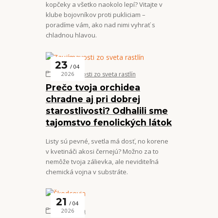
kopčeky a všetko naokolo lepí? Vitajte v
klube bojovníkov proti pukliciam –
poradíme vám, ako nad nimi vyhrať s
chladnou hlavou.
23
04
Zaujímavosti zo sveta rastlín
2026
Prečo tvoja orchidea
chradne aj pri dobrej
starostlivosti? Odhalili sme
tajomstvo fenolických látok
Listy sú pevné, svetla má dosť, no korene
v kvetináči akosi černejú? Možno za to
nemôže tvoja zálievka, ale neviditeľná
chemická vojna v substráte.
21
04
Škodcovia
2026