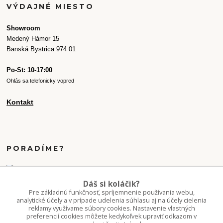
VÝDAJNÉ MIESTO
Showroom
Medený Hámor 15
Banská Bystrica 974 01
Po-St: 10-17:00
Ohlás sa telefonicky vopred
Kontakt
PORADÍME?
+421 907 077 220
Dáš si koláčik?
Po-Pi 10-16:00
Pre základnú funkčnosť, spríjemnenie používania webu,
analytické účely a v prípade udelenia súhlasu aj na účely cielenia
reklamy využívame súbory cookies. Nastavenie vlastných
info.kvetaren@gmail.com
preferencií cookies môžete kedykoľvek upraviť odkazom v