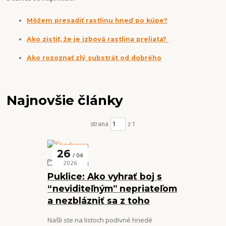
Môžem presadiť rastlinu hneď po kúpe?
Ako zistiť, že je izbová rastlina preliata?
Ako rozoznať zlý substrát od dobrého
Najnovšie články
strana
z 1
26
04
Škodcovia
2026
Puklice: Ako vyhrať boj s
“neviditeľným” nepriateľom
a nezblázniť sa z toho
Našli ste na listoch podivné hnedé