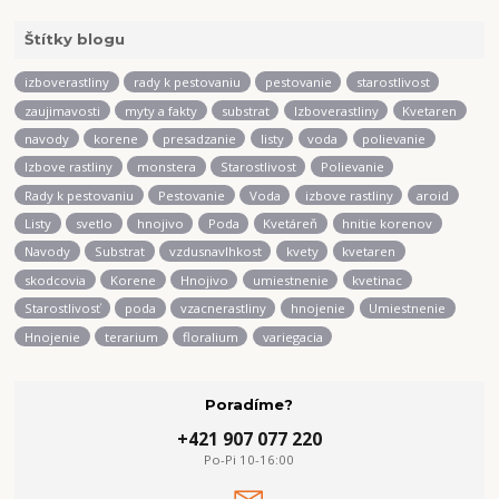
Štítky blogu
izboverastliny
rady k pestovaniu
pestovanie
starostlivost
zaujimavosti
myty a fakty
substrat
Izboverastliny
Kvetaren
navody
korene
presadzanie
listy
voda
polievanie
Izbove rastliny
monstera
Starostlivost
Polievanie
Rady k pestovaniu
Pestovanie
Voda
izbove rastliny
aroid
Listy
svetlo
hnojivo
Poda
Kvetáreň
hnitie korenov
Navody
Substrat
vzdusnavlhkost
kvety
kvetaren
skodcovia
Korene
Hnojivo
umiestnenie
kvetinac
Starostlivosť
poda
vzacnerastliny
hnojenie
Umiestnenie
Hnojenie
terarium
floralium
variegacia
Poradíme?
+421 907 077 220
Po-Pi 10-16:00