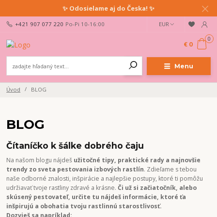
✨ Odosielame aj do Česka! ✨
+421 907 077 220
Po-Pi 10-16:00
EUR
0
€ 0
Menu
Úvod
BLOG
BLOG
Čítaníčko k šálke dobrého čaju
Na našom blogu nájdeš
užitočné tipy, praktické rady a najnovšie
trendy zo sveta pestovania izbových rastlín
. Zdieľame s tebou
naše odborné znalosti, inšpirácie a najlepšie postupy, ktoré ti pomôžu
udržiavať tvoje rastliny zdravé a krásne.
Či už si začiatočník, alebo
skúsený pestovateľ, určite tu nájdeš informácie, ktoré ťa
inšpirujú a obohatia tvoju rastlinnú starostlivosť.
Dozvieš sa napríklad: