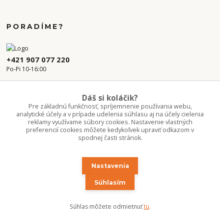
PORADÍME?
+421 907 077 220
Po-Pi 10-16:00
info.kvetaren@gmail.com
Dáš si koláčik?
Pre základnú funkčnosť, spríjemnenie používania webu,
analytické účely a v prípade udelenia súhlasu aj na účely cielenia
reklamy využívame súbory cookies. Nastavenie vlastných
preferencií cookies môžete kedykoľvek upraviť odkazom v
spodnej časti stránok.
Nastavenia
Upravit sběr cookies.
Súhlasím
Copyright 2020-2026 ©Kvetúlok / Kvetáreň
Súhlas môžete odmietnuť
tu
.
Vytvorené na
Eshop-rychlo.sk