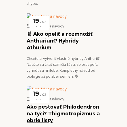
chybu.
19
02
Tipy, triky a návody
2026
🧬 Ako opeliť a rozmnožiť
Anthurium? Hybridy
Athurium
Chcete si vytvoriť vlastné hybridy Anthurií?
Naučte sa čítať samičiu fázu, zbierať peľ a
vyhnúť sa hnilobe. Kompletný návod od
biológie až po zber semien. 🍓
19
02
Tipy, triky a návody
2026
Ako pestovať Philodendron
na tyči? Thigmotropizmus a
obrie listy