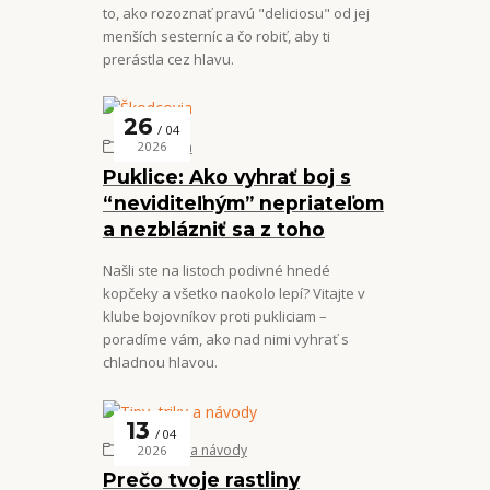
to, ako rozoznať pravú "deliciosu" od jej
menších sesterníc a čo robiť, aby ti
prerástla cez hlavu.
26
04
Škodcovia
2026
Puklice: Ako vyhrať boj s
“neviditeľným” nepriateľom
a nezblázniť sa z toho
Našli ste na listoch podivné hnedé
kopčeky a všetko naokolo lepí? Vitajte v
klube bojovníkov proti pukliciam –
poradíme vám, ako nad nimi vyhrať s
chladnou hlavou.
13
04
Tipy, triky a návody
2026
Prečo tvoje rastliny