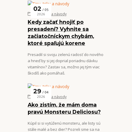
02
05
Tipy, triky a návody
2026
Kedy začať hnojiť po
presadení? Vyhnite sa
začiatočníckym chybám,
ktoré spaľujú korene
Presadil si svoju zelenú radosť do nového
a hneď by si jej doprial poriadnu dávku
vitamínov? Zastav sa, možno jej tým viac
škodíš ako pomáhaš.
29
04
Tipy, triky a návody
2026
Ako zistím, že mám doma
pravú Monsteru Deliciosu?
Kúpil si si vytúženú monsteru, ale listy sú
stále malé a bez dier? Pozreli sme sa na