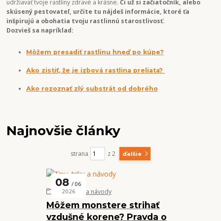
udržiavať tvoje rastliny zdravé a krásne.
Či už si začiatočník, alebo
skúsený pestovateľ, určite tu nájdeš informácie, ktoré ťa
inšpirujú a obohatia tvoju rastlinnú starostlivosť.
Dozvieš sa napríklad:
Môžem presadiť rastlinu hneď po kúpe?
Ako zistiť, že je izbová rastlina preliata?
Ako rozoznať zlý substrát od dobrého
Najnovšie články
strana
z 2
ďalšie
08
06
Tipy, triky a návody
2026
Môžem monstere strihať
vzdušné korene? Pravda o