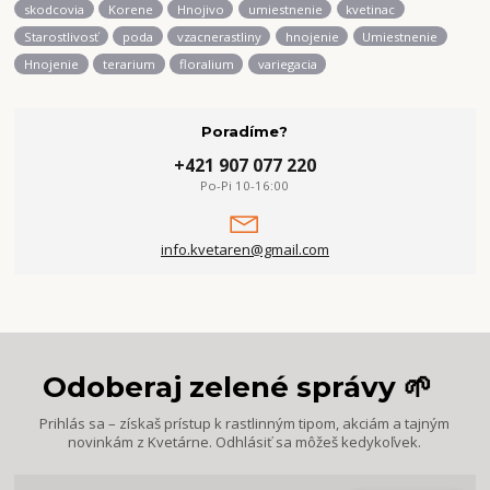
skodcovia
Korene
Hnojivo
umiestnenie
kvetinac
Starostlivosť
poda
vzacnerastliny
hnojenie
Umiestnenie
Hnojenie
terarium
floralium
variegacia
Poradíme?
+421 907 077 220
Po-Pi 10-16:00
info.kvetaren@gmail.com
Odoberaj zelené správy 🌱
Prihlás sa – získaš prístup k rastlinným tipom, akciám a tajným
novinkám z Kvetárne. Odhlásiť sa môžeš kedykoľvek.