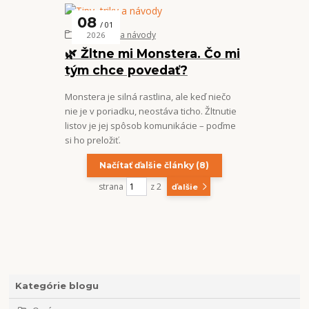
08
01
Tipy, triky a návody
2026
🌿 Žltne mi Monstera. Čo mi
tým chce povedať?
Monstera je silná rastlina, ale keď niečo
nie je v poriadku, neostáva ticho. Žltnutie
listov je jej spôsob komunikácie – poďme
si ho preložiť.
Načítať ďalšie články (8)
strana
z 2
ďalšie
Kategórie blogu