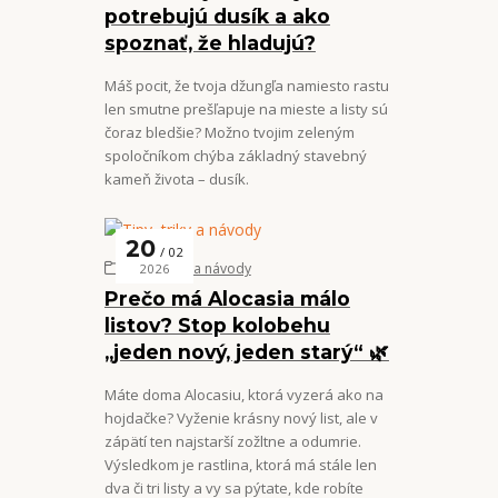
potrebujú dusík a ako
spoznať, že hladujú?
Máš pocit, že tvoja džungľa namiesto rastu
len smutne prešľapuje na mieste a listy sú
čoraz bledšie? Možno tvojim zeleným
spoločníkom chýba základný stavebný
kameň života – dusík.
20
02
Tipy, triky a návody
2026
Prečo má Alocasia málo
listov? Stop kolobehu
„jeden nový, jeden starý“ 🌿
Máte doma Alocasiu, ktorá vyzerá ako na
hojdačke? Vyženie krásny nový list, ale v
zápätí ten najstarší zožltne a odumrie.
Výsledkom je rastlina, ktorá má stále len
dva či tri listy a vy sa pýtate, kde robíte