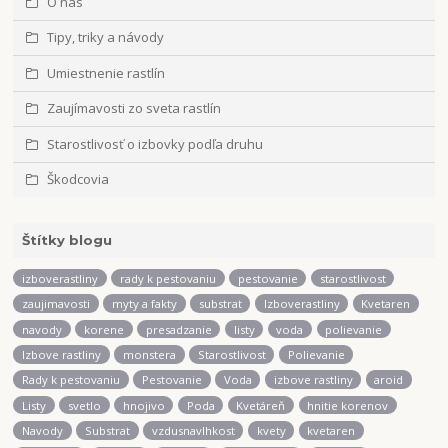
O nás
Tipy, triky a návody
Umiestnenie rastlín
Zaujímavosti zo sveta rastlín
Starostlivosť o izbovky podľa druhu
Škodcovia
Štítky blogu
izboverastliny
rady k pestovaniu
pestovanie
starostlivost
zaujimavosti
myty a fakty
substrat
Izboverastliny
Kvetaren
navody
korene
presadzanie
listy
voda
polievanie
Izbove rastliny
monstera
Starostlivost
Polievanie
Rady k pestovaniu
Pestovanie
Voda
izbove rastliny
aroid
Listy
svetlo
hnojivo
Poda
Kvetáreň
hnitie korenov
Navody
Substrat
vzdusnavlhkost
kvety
kvetaren