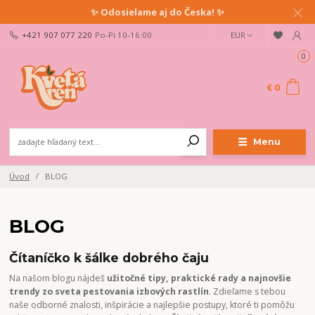
✨ Odosielame aj do Česka! ✨
+421 907 077 220
Po-Pi 10-16:00
EUR
0
€ 0
Menu
Úvod
BLOG
BLOG
Čítaníčko k šálke dobrého čaju
Na našom blogu nájdeš
užitočné tipy, praktické rady a najnovšie
trendy zo sveta pestovania izbových rastlín
. Zdieľame s tebou
naše odborné znalosti, inšpirácie a najlepšie postupy, ktoré ti pomôžu