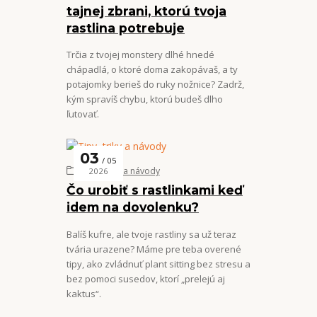
tajnej zbrani, ktorú tvoja
rastlina potrebuje
Trčia z tvojej monstery dlhé hnedé
chápadlá, o ktoré doma zakopávaš, a ty
potajomky berieš do ruky nožnice? Zadrž,
kým spravíš chybu, ktorú budeš dlho
ľutovať.
03
05
Tipy, triky a návody
2026
Čo urobiť s rastlinkami keď
idem na dovolenku?
Balíš kufre, ale tvoje rastliny sa už teraz
tvária urazene? Máme pre teba overené
tipy, ako zvládnuť plant sitting bez stresu a
bez pomoci susedov, ktorí „prelejú aj
kaktus“.