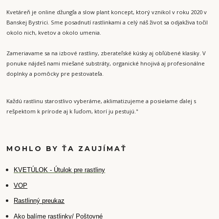
Kvetáreň je online džungľa a slow plant koncept, ktorý vznikol v roku 2020 v
Banskej Bystrici. Sme posadnutí rastlinkami a celý náš život sa odjakživa točil
okolo nich, kvetov a okolo umenia.
Zameriavame sa na izbové rastliny, zberateľské kúsky aj obľúbené klasiky. V
ponuke nájdeš nami miešané substráty, organické hnojivá aj profesionálne
doplnky a pomôcky pre pestovateľa.
Každú rastlinu starostlivo vyberáme, aklimatizujeme a posielame ďalej s
rešpektom k prírode aj k ľuďom, ktorí ju pestujú."
MOHLO BY ŤA ZAUJÍMAŤ
K
VETÚLOK - Útulok pre rastliny
VOP
Rastlinný preukaz
Ako balíme rastlinky/ Poštovné