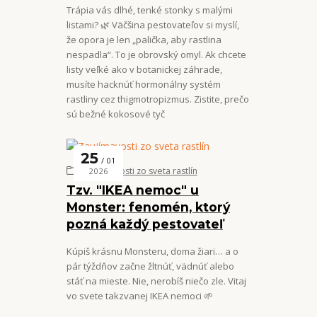
Trápia vás dlhé, tenké stonky s malými
listami? 🌿 Väčšina pestovateľov si myslí,
že opora je len „palička, aby rastlina
nespadla“. To je obrovský omyl. Ak chcete
listy veľké ako v botanickej záhrade,
musíte hacknúť hormonálny systém
rastliny cez thigmotropizmus. Zistite, prečo
sú bežné kokosové tyč
25
01
Zaujímavosti zo sveta rastlín
2026
Tzv. "IKEA nemoc" u
Monster: fenomén, ktorý
pozná každý pestovateľ
Kúpiš krásnu Monsteru, doma žiari… a o
pár týždňov začne žltnúť, vädnúť alebo
stáť na mieste. Nie, nerobíš niečo zle. Vitaj
vo svete takzvanej IKEA nemoci 🌱