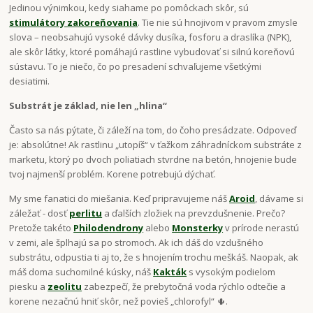
Jedinou výnimkou, kedy siahame po pomôckach skôr, sú
stimulátory zakoreňovania
. Tie nie sú hnojivom v pravom zmysle
slova – neobsahujú vysoké dávky dusíka, fosforu a draslíka (NPK),
ale skôr látky, ktoré pomáhajú rastline vybudovať si silnú koreňovú
sústavu. To je niečo, čo po presadení schvaľujeme všetkými
desiatimi.
Substrát je základ, nie len „hlina“
Často sa nás pýtate, či záleží na tom, do čoho presádzate. Odpoveď
je: absolútne! Ak rastlinu „utopíš“ v ťažkom záhradníckom substráte z
marketu, ktorý po dvoch poliatiach stvrdne na betón, hnojenie bude
tvoj najmenší problém. Korene potrebujú dýchať.
My sme fanatici do miešania. Keď pripravujeme náš
Aroid
, dávame si
záležať - dosť
perlitu
a ďalších zložiek na prevzdušnenie. Prečo?
Pretože takéto
Philodendrony
alebo
Monsterky
v prírode nerastú
v zemi, ale šplhajú sa po stromoch. Ak ich dáš do vzdušného
substrátu, odpustia ti aj to, že s hnojením trochu meškáš. Naopak, ak
máš doma suchomilné kúsky, náš
Kakták
s vysokým podielom
piesku a
zeolitu
zabezpečí, že prebytočná voda rýchlo odtečie a
korene nezačnú hniť skôr, než povieš „chlorofyl“ 🌵.