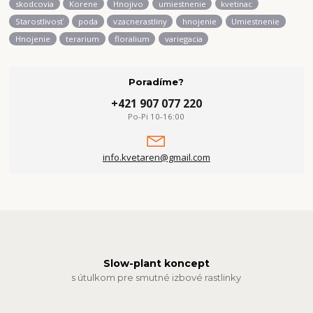
skodcovia
Korene
Hnojivo
umiestnenie
kvetinac
Starostlivosť
poda
vzacnerastliny
hnojenie
Umiestnenie
Hnojenie
terarium
floralium
variegacia
Poradíme?
+421 907 077 220
Po-Pi 10-16:00
info.kvetaren@gmail.com
Slow-plant koncept
s útulkom pre smutné izbové rastlinky