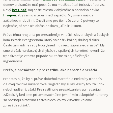
domov a okamžite máš pocit, že mu musíš dať „all-inclusive“ servis.
Nový
kvetináč
, najlepšie miesto v obývačke a poriadna dávka
hnojiva
, aby sa mu u teba hneď zapáčilo. My sme v našich
začiatkoch neboli iní. Chceli sme pre tie naše zelené potvory to
najlepšie, až sme ich občas doslova „uľúbili“ k smrti.
Práve téma hnojenia po presadení je v našich slovenských a českých
komunitách evergreenom, ktorý sa rieši v každej druhej diskusii.
Často tam vidíme rady typu „hneď mu niečo šupni, nech rastie“. My
sme si však na vlastných chybách a spálených koreňoch overili, že
trpezlivosť je v tomto prípade skutočne tá najdôležitejšia
ingrediencia.
Prečo je presádzanie pre rastlinu ako náročná operácia
Predstav si, že by si práve dobehol maratón a niekto by ti hneď v
cieľovej rovinke naservíroval segedínsky guláš. Asi by tvoj žalúdok
nebol nadšený, však? Pre rastlinu je presádzanie traumatizujúci
zážitok. Aj keď sme pri tom maximálne jemní, mikroskopické korienky
sa potrhajú a rastlina zažíva niečo, čo my v Kvetke voláme
„presádzací šok“.