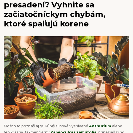
presadení? Vyhnite sa
začiatočníckym chybám,
ktoré spaľujú korene
Možno to poznáš aj ty. Kúpiš si nové vysnívané
Anthurium
alebo
ten krásny, takmer čierny
Zamioculcas zamiifolia
, prinesieš si ho