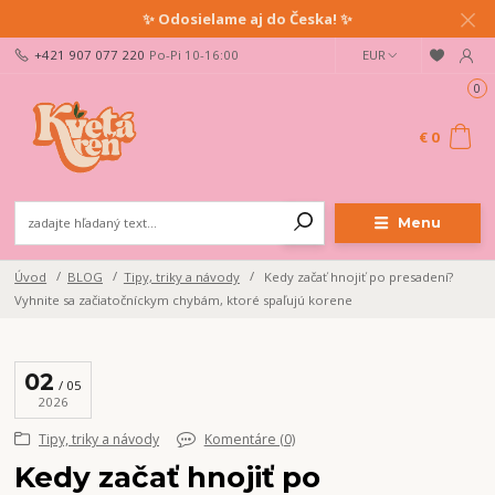
✨ Odosielame aj do Česka! ✨
+421 907 077 220
Po-Pi 10-16:00
EUR
0
€ 0
Menu
Úvod
BLOG
Tipy, triky a návody
Kedy začať hnojiť po presadení?
Vyhnite sa začiatočníckym chybám, ktoré spaľujú korene
02
05
2026
Tipy, triky a návody
Komentáre (0)
Kedy začať hnojiť po