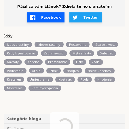
Páčil sa vám článok? Zdieľajte ho s priateľmi
Facebook
Twitter
Štítky
Izboverastliny
Izbove rastliny
Pestovanie
Starostlivosť
Rady k pestovaniu
Zaujimavosti
Myty a fakty
Substrat
Navody
Korene
Presadzanie
Listy
Voda
Polievanie
Aroid
Izbak
Hnojivo
Hnitie korenov
Kvetaren
Umiestnenie
Kvetinac
Poda
Hnojenie
Mnozenie
Semihydroponia
Kategórie blogu
O nás