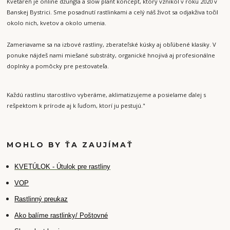
Kvetáreň je online džungľa a slow plant koncept, ktorý vznikol v roku 2020 v
Banskej Bystrici. Sme posadnutí rastlinkami a celý náš život sa odjakživa točil
okolo nich, kvetov a okolo umenia.
Zameriavame sa na izbové rastliny, zberateľské kúsky aj obľúbené klasiky. V
ponuke nájdeš nami miešané substráty, organické hnojivá aj profesionálne
doplnky a pomôcky pre pestovateľa.
Každú rastlinu starostlivo vyberáme, aklimatizujeme a posielame ďalej s
rešpektom k prírode aj k ľuďom, ktorí ju pestujú."
MOHLO BY ŤA ZAUJÍMAŤ
K
VETÚLOK - Útulok pre rastliny
VOP
Rastlinný preukaz
Ako balíme rastlinky/ Poštovné