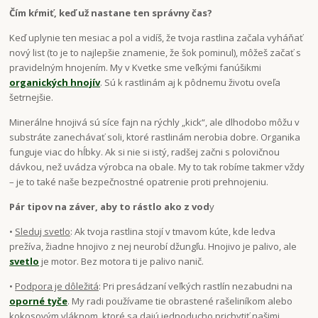
Čím kŕmiť, keď už nastane ten správny čas?
Keď uplynie ten mesiac a pol a vidíš, že tvoja rastlina začala vyháňať
nový list (to je to najlepšie znamenie, že šok pominul), môžeš začať s
pravidelným hnojením. My v Kvetke sme veľkými fanúšikmi
organických hnojív
. Sú k rastlinám aj k pôdnemu životu oveľa
šetrnejšie.
Minerálne hnojivá sú síce fajn na rýchly „kick“, ale dlhodobo môžu v
substráte zanechávať soli, ktoré rastlinám nerobia dobre. Organika
funguje viac do hĺbky. Ak si nie si istý, radšej začni s polovičnou
dávkou, než uvádza výrobca na obale. My to tak robíme takmer vždy
– je to také naše bezpečnostné opatrenie proti prehnojeniu.
Pár tipov na záver, aby to rástlo ako z vod
y
•
Sleduj svetlo
: Ak tvoja rastlina stojí v tmavom kúte, kde ledva
prežíva, žiadne hnojivo z nej neurobí džungľu. Hnojivo je palivo, ale
svetlo
je motor. Bez motora ti je palivo nanič.
•
Podpora je dôležitá
: Pri presádzaní veľkých rastlín nezabudni na
oporné tyče
. My radi používame tie obrastené rašeliníkom alebo
kokosovým vláknom, ktoré sa dajú jednoducho prichytiť našimi