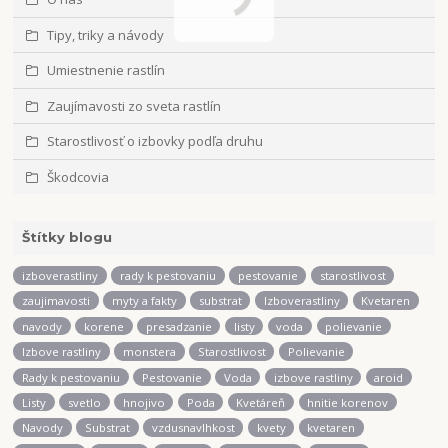
Tipy, triky a návody
Umiestnenie rastlín
Zaujímavosti zo sveta rastlín
Starostlivosť o izbovky podľa druhu
Škodcovia
Štítky blogu
izboverastliny
rady k pestovaniu
pestovanie
starostlivost
zaujimavosti
myty a fakty
substrat
Izboverastliny
Kvetaren
navody
korene
presadzanie
listy
voda
polievanie
Izbove rastliny
monstera
Starostlivost
Polievanie
Rady k pestovaniu
Pestovanie
Voda
izbove rastliny
aroid
Listy
svetlo
hnojivo
Poda
Kvetáreň
hnitie korenov
Navody
Substrat
vzdusnavlhkost
kvety
kvetaren