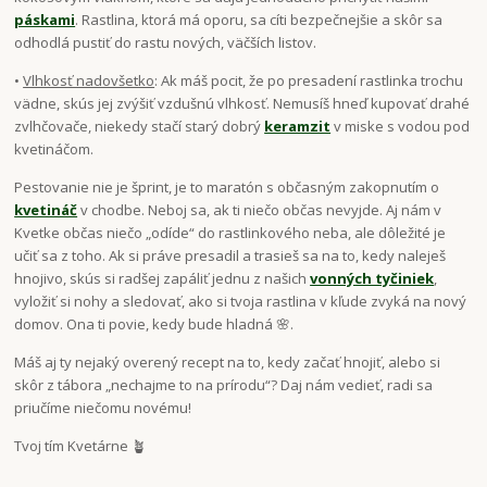
páskami
. Rastlina, ktorá má oporu, sa cíti bezpečnejšie a skôr sa
odhodlá pustiť do rastu nových, väčších listov.
•
Vlhkosť nadovšetko
: Ak máš pocit, že po presadení rastlinka trochu
vädne, skús jej zvýšiť vzdušnú vlhkosť. Nemusíš hneď kupovať drahé
zvlhčovače, niekedy stačí starý dobrý
keramzit
v miske s vodou pod
kvetináčom.
Pestovanie nie je šprint, je to maratón s občasným zakopnutím o
kvetináč
v chodbe. Neboj sa, ak ti niečo občas nevyjde. Aj nám v
Kvetke občas niečo „odíde“ do rastlinkového neba, ale dôležité je
učiť sa z toho. Ak si práve presadil a trasieš sa na to, kedy naleješ
hnojivo, skús si radšej zapáliť jednu z našich
vonných tyčiniek
,
vyložiť si nohy a sledovať, ako si tvoja rastlina v kľude zvyká na nový
domov. Ona ti povie, kedy bude hladná 🌸.
Máš aj ty nejaký overený recept na to, kedy začať hnojiť, alebo si
skôr z tábora „nechajme to na prírodu“? Daj nám vedieť, radi sa
priučíme niečomu novému!
Tvoj tím Kvetárne 🪴