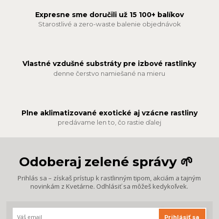
Expresne sme doručili už 15 100+ balíkov
Starostlivé a zero-waste balenie objednávok
Vlastné vzdušné substráty pre izbové rastlinky
denne čerstvo namiešané na mieru
Plne aklimatizované exotické aj vzácne rastliny
predávame len to, čo rastie ďalej
Odoberaj zelené správy 🌱
Prihlás sa – získaš prístup k rastlinným tipom, akciám a tajným
novinkám z Kvetárne. Odhlásiť sa môžeš kedykoľvek.
Prihlásiť sa