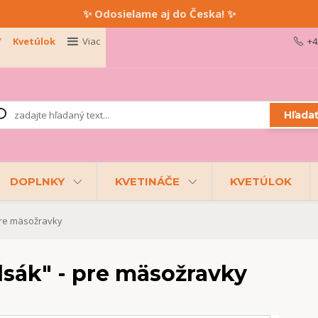
✨ Odosielame aj do Česka! ✨
Y
Kvetúlok
Viac
+4
Hľada
DOPLNKY
KVETINÁČE
KVETÚLOK
pre mäsožravky
lsák" - pre mäsožravky