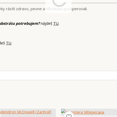
ky rástli zdravo, pevne a dlhodobo prosperovali.
ubstrátu potrebujem?
nájdeš
TU
.
deš
TU
.