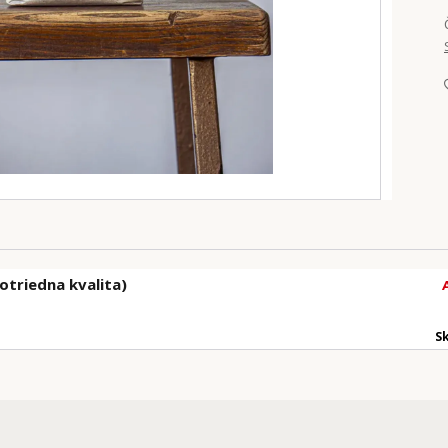
otriedna kvalita)
S