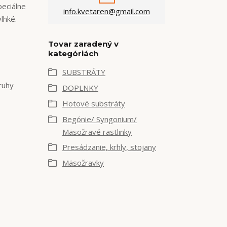
peciálne
info.kvetaren@gmail.com
lhké.
Tovar zaradený v
kategóriách
SUBSTRÁTY
ruhy
DOPLNKY
Hotové substráty
Begónie/ Syngonium/
Mäsožravé rastlinky
Presádzanie, krhly, stojany
Mäsožravky