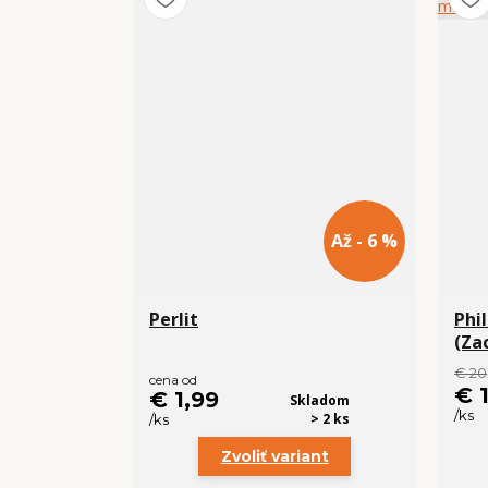
Až - 6 %
Perlit
Phi
(Za
€ 20
cena od
€ 
€ 1,99
Skladom
/
ks
> 2 ks
/
ks
Zvoliť variant