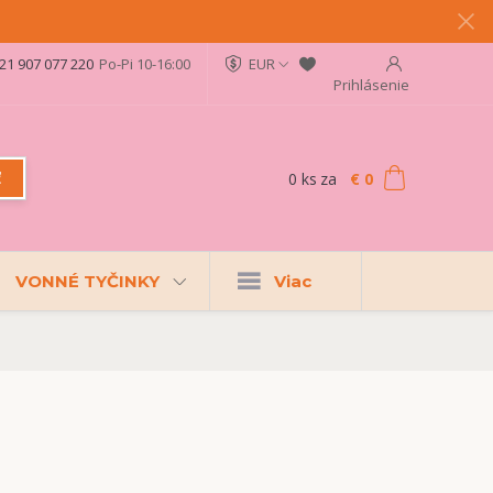
21 907 077 220
Po-Pi 10-16:00
EUR
Prihlásenie
0
ks
za
€ 0
ť
VONNÉ TYČINKY
Viac