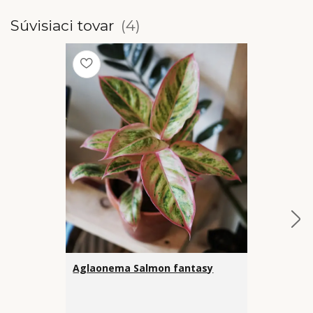
Súvisiaci tovar
4
Aglaonema Salmon fantasy
Queen Drac
Zebra Strip
kvetináči)
€ 40