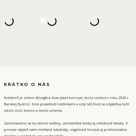
KRÁTKO O NÁS
Kvetáreň je online džungľa a slow plant koncept, ktorý vznikol v roku 2020 v
Banskej Bystrici. Sme posadnutí rastlinkami a celý náš život sa odjakživa točil
okolo nich, kvetov a okolo umenia.
Zameriavame sa na izbové rastliny, zberateľské kúsky aj obľúbené klasiky. V
ponuke nájdeš nami miešané substráty, organické hnojivá aj profesionálne
doplnky a pomôcky pre pestovateľa.