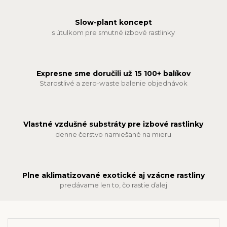
Slow-plant koncept
s útulkom pre smutné izbové rastlinky
Expresne sme doručili už 15 100+ balíkov
Starostlivé a zero-waste balenie objednávok
Vlastné vzdušné substráty pre izbové rastlinky
denne čerstvo namiešané na mieru
Plne aklimatizované exotické aj vzácne rastliny
predávame len to, čo rastie ďalej