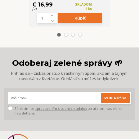
€ 29,99
€ 16,99
SKLADOM
/
ks
1 ks
/
ks
Kúpiť
Odoberaj zelené správy 🌱
Prihlás sa – získaš prístup k rastlinným tipom, akciám a tajným
novinkám z Kvetárne. Odhlásiť sa môžeš kedykoľvek.
Prihlásiť sa
Súhlasím so
spracovaním osobných údajov
za účelom zasielania
newslettera.