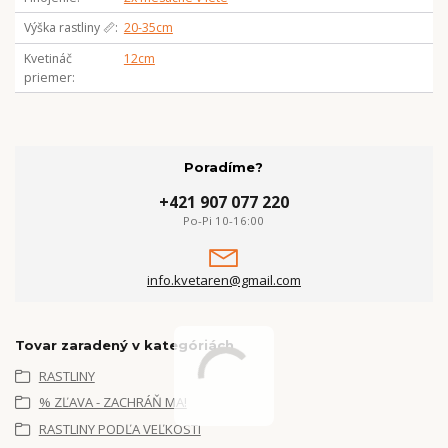
Výška rastliny 📏
20-35cm
Kvetináč
12cm
priemer
Poradíme?
+421 907 077 220
Po-Pi 10-16:00
info.kvetaren@gmail.com
Tovar zaradený v kategóriách
RASTLINY
% ZĽAVA - ZACHRÁŇ MA!
RASTLINY PODĽA VEĽKOSTI