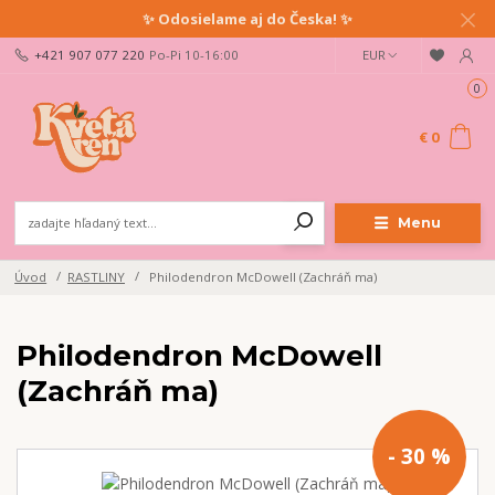
✨ Odosielame aj do Česka! ✨
+421 907 077 220
Po-Pi 10-16:00
EUR
0
€ 0
Menu
Úvod
RASTLINY
Philodendron McDowell (Zachráň ma)
Philodendron McDowell
(Zachráň ma)
- 30 %