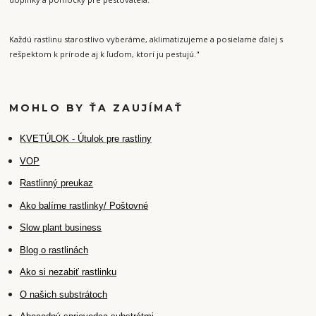
Každú rastlinu starostlivo vyberáme, aklimatizujeme a posielame ďalej s
rešpektom k prírode aj k ľuďom, ktorí ju pestujú."
MOHLO BY ŤA ZAUJÍMAŤ
K
VETÚLOK - Útulok pre rastliny
VOP
Rastlinný preukaz
Ako balíme rastlinky/ Poštovné
Slow plant business
Blog o rastlinách
Ako si nezabiť rastlinku
O našich substrátoch