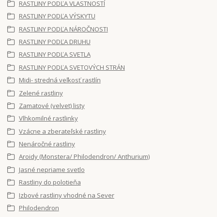
RASTLINY PODĽA VLASTNOSTÍ
RASTLINY PODĽA VÝSKYTU
RASTLINY PODĽA NÁROČNOSTI
RASTLINY PODĽA DRUHU
RASTLINY PODĽA SVETLA
RASTLINY PODĽA SVETOVÝCH STRÁN
Midi- stredná veľkosť rastlín
Zelené rastliny
Zamatové (velvet) listy
Vlhkomilné rastlinky
Vzácne a zberateľské rastliny
Nenáročné rastliny
Aroidy (Monstera/ Philodendron/ Anthurium)
Jasné nepriame svetlo
Rastliny do polotieňa
Izbové rastliny vhodné na Sever
Philodendron