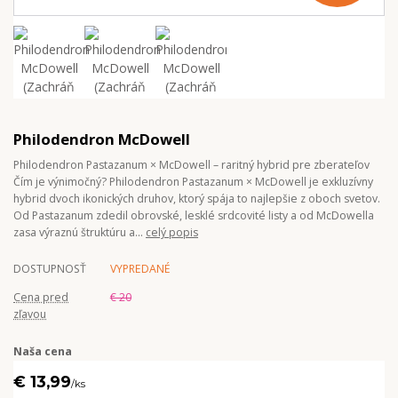
Philodendron McDowell
Philodendron Pastazanum × McDowell – raritný hybrid pre zberateľov
Čím je výnimočný? Philodendron Pastazanum × McDowell je exkluzívny
hybrid dvoch ikonických druhov, ktorý spája to najlepšie z oboch svetov.
Od Pastazanum zdedil obrovské, lesklé srdcovité listy a od McDowella
zasa výraznú štruktúru a...
celý popis
DOSTUPNOSŤ
VYPREDANÉ
Cena pred
€ 20
zľavou
Naša cena
€ 13,99
/
ks