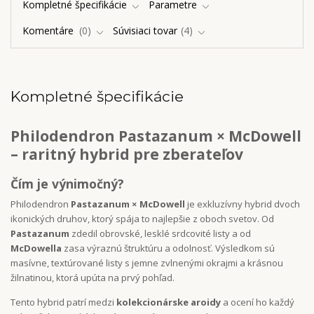
Kompletné špecifikácie
Parametre
Komentáre
0
Súvisiaci tovar
4
Kompletné špecifikácie
Philodendron Pastazanum × McDowell
– raritný hybrid pre zberateľov
Čím je výnimočný?
Philodendron
Pastazanum × McDowell
je exkluzívny hybrid dvoch
ikonických druhov, ktorý spája to najlepšie z oboch svetov. Od
Pastazanum
zdedil obrovské, lesklé srdcovité listy a od
McDowella
zasa výraznú štruktúru a odolnosť. Výsledkom sú
masívne, textúrované listy s jemne zvlnenými okrajmi a krásnou
žilnatinou, ktorá upúta na prvý pohľad.
Tento hybrid patrí medzi
kolekcionárske aroidy
a ocení ho každý