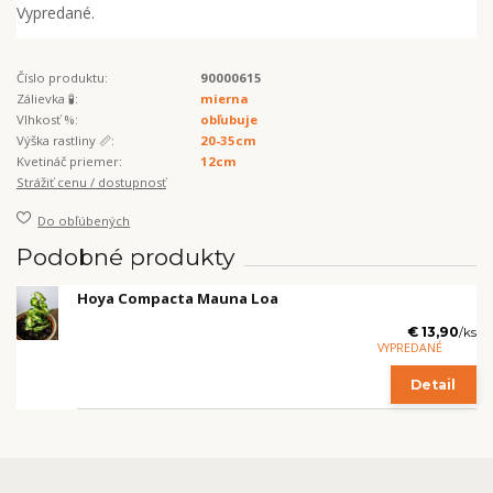
Vypredané.
Číslo produktu:
90000615
Zálievka 🧪:
mierna
Vlhkosť %:
obľubuje
Výška rastliny 📏:
20-35cm
Kvetináč priemer:
12cm
Strážiť cenu / dostupnosť
Do obľúbených
Podobné produkty
Hoya Compacta Mauna Loa
€ 13,90
/
ks
VYPREDANÉ
Detail