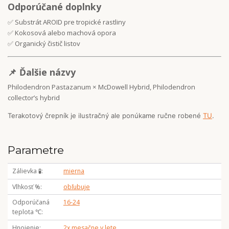
Odporúčané doplnky
✅ Substrát AROID pre tropické rastliny
✅ Kokosová alebo machová opora
✅ Organický čistič listov
📌 Ďalšie názvy
Philodendron Pastazanum × McDowell Hybrid, Philodendron
collector’s hybrid
Terakotový črepník je ilustračný ale ponúkame ručne robené
TU
.
Parametre
Zálievka 🧪
mierna
Vlhkosť %
obľubuje
Odporúčaná
16-24
teplota ℃
Hnojenie
2x mesačne v lete