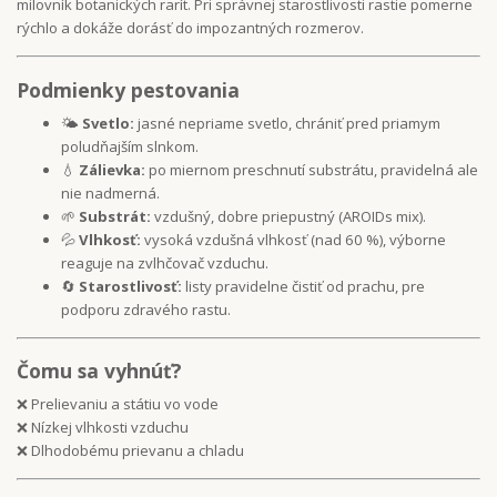
milovník botanických rarít. Pri správnej starostlivosti rastie pomerne
rýchlo a dokáže dorásť do impozantných rozmerov.
Podmienky pestovania
🌤️
Svetlo:
jasné nepriame svetlo, chrániť pred priamym
poludňajším slnkom.
💧
Zálievka:
po miernom preschnutí substrátu, pravidelná ale
nie nadmerná.
🌱
Substrát:
vzdušný, dobre priepustný (AROIDs mix).
💦
Vlhkosť:
vysoká vzdušná vlhkosť (nad 60 %), výborne
reaguje na zvlhčovač vzduchu.
🔄
Starostlivosť:
listy pravidelne čistiť od prachu, pre
podporu zdravého rastu.
Čomu sa vyhnúť?
❌ Prelievaniu a státiu vo vode
❌ Nízkej vlhkosti vzduchu
❌ Dlhodobému prievanu a chladu