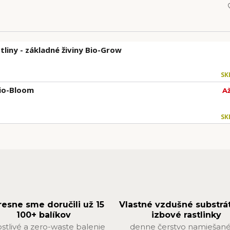
tliny - základné živiny Bio-Grow
SK
Bio-Bloom
A
SK
resne sme doručili už 15
Vlastné vzdušné substrá
100+ balíkov
izbové rastlinky
ostlivé a zero-waste balenie
denne čerstvo namiešané