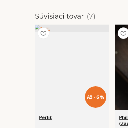
Súvisiaci tovar
7
Až - 6 %
Perlit
Phi
(Za