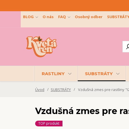
BLOG
O nás
FAQ
Osobný odber
SUBSTRÁT
RASTLINY
SUBSTRÁTY
Úvod
SUBSTRÁTY
Vzdušná zmes pre rastliny "I
Vzdušná zmes pre ras
TOP produkt