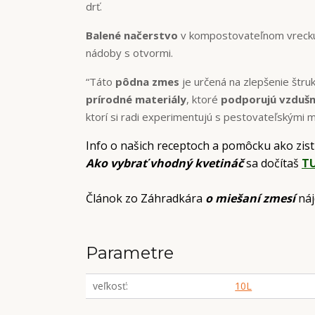
drť.
Balené načerstvo
v kompostovateľnom vrecku. 
nádoby s otvormi.
“Táto
pôdna zmes
je určená na zlepšenie štru
prírodné materiály
, ktoré
podporujú vzduš
ktorí si radi experimentujú s pestovateľskými m
Info o našich receptoch a pomôcku ako zist
Ako vybrať vhodný kvetináč
sa dočítaš
T
Článok zo Záhradkára
o miešaní zmesí
ná
Parametre
veľkosť
10L