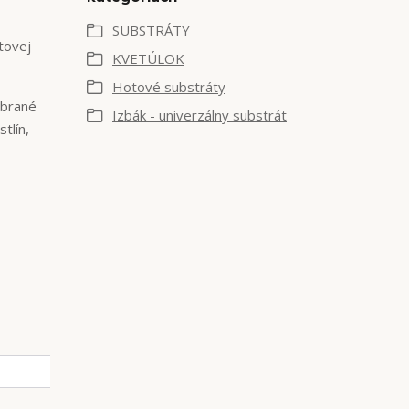
SUBSTRÁTY
tovej
KVETÚLOK
Hotové substráty
ybrané
Izbák - univerzálny substrát
tlín,