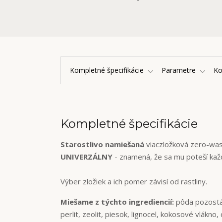
Kompletné špecifikácie
Parametre
K
Kompletné špecifikácie
Starostlivo namiešaná
viaczložková zero-wa
UNIVERZÁLNY
- znamená, že sa mu poteší kaž
Výber zložiek a ich pomer závisí od rastliny.
Miešame z týchto ingrediencií:
pôda pozostáv
perlit, zeolit, piesok, lignocel, kokosové vlákno,