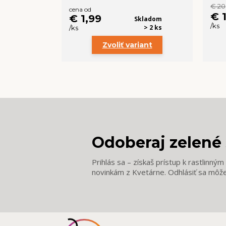
€ 20
cena od
€ 
€ 1,99
Skladom
/
ks
> 2 ks
/
ks
Zvoliť variant
Odoberaj zelené 
Prihlás sa – získaš prístup k rastlinný
novinkám z Kvetárne. Odhlásiť sa môž