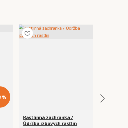
3 %
Rastlinná záchranka /
Rastlinný 
Údržba izbových rastlín
izbových r