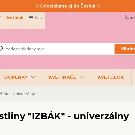
✨ Odosielame aj do Česka! ✨
Y
Kvetúlok
Viac
+4
Hľada
DOPLNKY
KVETINÁČE
KVETÚLOK
ZBÁK" - univerzálny
tliny "IZBÁK" - univerzálny