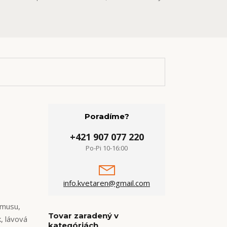
Poradíme?
+421 907 077 220
Po-Pi 10-16:00
info.kvetaren@gmail.com
umusu,
Tovar zaradený v
k, lávová
kategóriách