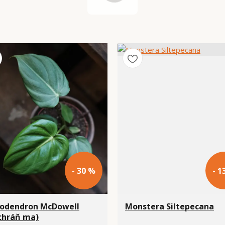
- 30 %
- 1
lodendron McDowell
Monstera Siltepecana
chráň ma)