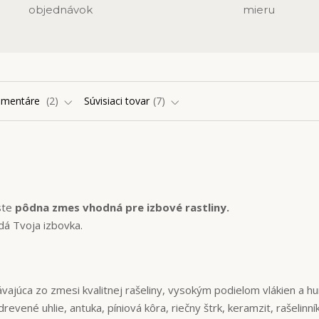
objednávok
mieru
omentáre
2
Súvisiaci tovar
7
ste
pôdna zmes vhodná pre izbové rastliny.
dá Tvoja izbovka.
ajúca zo zmesi kvalitnej rašeliny, vysokým podielom vlákien a h
 drevené uhlie, antuka, píniová kôra, riečny štrk, keramzit, rašelinní