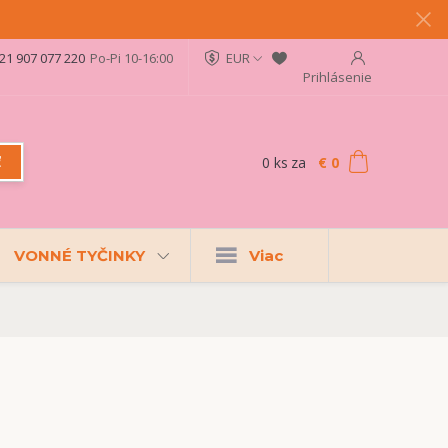
21 907 077 220
Po-Pi 10-16:00
EUR
Prihlásenie
0
ks
za
€ 0
ť
VONNÉ TYČINKY
Viac