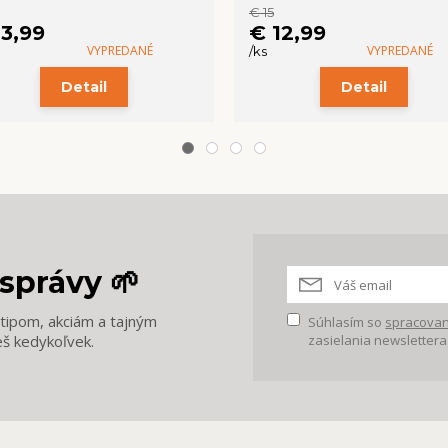
€ 15
13,99
€ 12,99
VYPREDANÉ
VYPREDANÉ
/
ks
Detail
Detail
správy 🌱
m tipom, akciám a tajným
Súhlasím so
spracovan
eš kedykoľvek.
zasielania newslettera