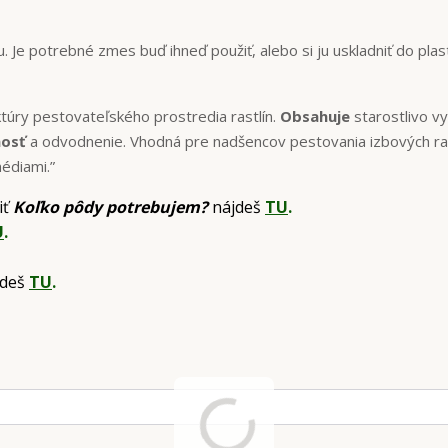
Je potrebné zmes buď ihneď použiť, alebo si ju uskladniť do plas
ktúry pestovateľského prostredia rastlín.
Obsahuje
starostlivo v
nosť
a odvodnenie. Vhodná pre nadšencov pestovania izbových ras
édiami.”
iť
Koľko pôdy potrebujem?
nájdeš
TU
.
U
.
jdeš
TU
.