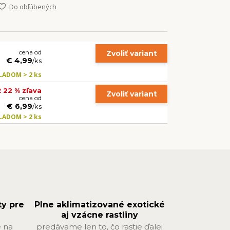
Do obľúbených
cena od
Zvoliť variant
€ 4,99
/
ks
LADOM > 2 ks
ž 22 % zľava
Zvoliť variant
cena od
€ 6,99
/
ks
LADOM > 2 ks
ty pre
Plne aklimatizované exotické
aj vzácne rastliny
 na
predávame len to, čo rastie ďalej