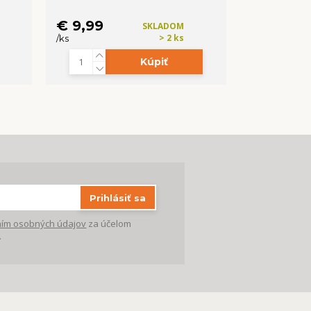
€ 9,99
SKLADOM
> 2 ks
/
ks
/
ks
Kúpiť
Prihlásiť sa
ím osobných údajov
za účelom
.