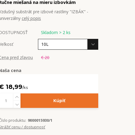
Ručne miešaná na mieru izbovkám
Vzdušný substrát pre izbové rastliny "IZBÁK" -
univerzálny
celý popis
DOSTUPNOSŤ
Skladom > 2 ks
Veľkosť
Cena pred zľavou
€ 20
Naša cena
€ 18,99
/
ks
Kúpiť
Číslo produktu:
9000015930/1
Strážiť cenu / dostupnosť