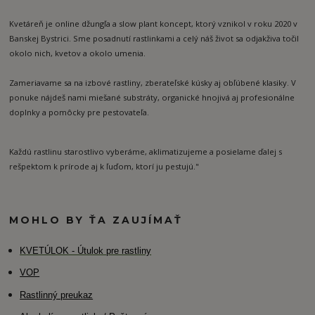
Kvetáreň je online džungľa a slow plant koncept, ktorý vznikol v roku 2020 v
Banskej Bystrici. Sme posadnutí rastlinkami a celý náš život sa odjakživa točil
okolo nich, kvetov a okolo umenia.
Zameriavame sa na izbové rastliny, zberateľské kúsky aj obľúbené klasiky. V
ponuke nájdeš nami miešané substráty, organické hnojivá aj profesionálne
doplnky a pomôcky pre pestovateľa.
Každú rastlinu starostlivo vyberáme, aklimatizujeme a posielame ďalej s
rešpektom k prírode aj k ľuďom, ktorí ju pestujú."
MOHLO BY ŤA ZAUJÍMAŤ
K
VETÚLOK - Útulok pre rastliny
VOP
Rastlinný preukaz