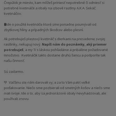
Črepúlok je miesto, kam môžeš priniesť nepotrebné či odniesť si
potrebné kvetináče a obaly na izbové rastliny A.K.A. Sekáč
kvetináčov.
🛢Ide o použité kvetináče ktoré sme poriadne poumývali od
zbytkovej hliny a prípadných škodcov alebo plesní.
Ak potrebuješ plastový kvetináč s dierkami na presadenie svojej
rastlinky, nekupuj nový.
Napíš nám do poznámky, aký priemer
potrebuješ
, a my Ti s láskou pohľadáme a pribalíme požadované
množstvo. Kvetináčik takto dostane druhú šancu a podporíte tak
našu činnosť.
Sú zadarmo.
💚 Väčšinu ste nám darovali vy, a za to Vám patrí veľké
poďakovanie. Niečo sme pozbierali od smetných košov a niečo sme
mali svoje. Ide o to, aby sa jednorázové obaly nevyhadzovali, ale
používali znovu.