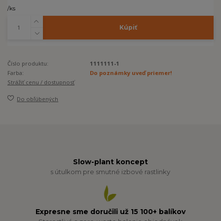
/
ks
Kúpiť
Číslo produktu:
1111111-1
Farba:
Do poznámky uveď priemer!
Strážiť cenu / dostupnosť
Do obľúbených
Slow-plant koncept
s útulkom pre smutné izbové rastlinky
Expresne sme doručili už 15 100+ balíkov