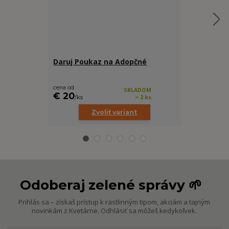
Daruj Poukaz na Adopčné
Rašelinník
(prvotriedn
cena od
cena od
€ 3,99
SKLADOM
€ 20
/
ks
> 2 ks
/
ks
Zvoliť variant
Z
Odoberaj zelené správy 🌱
Prihlás sa – získaš prístup k rastlinným tipom, akciám a tajným
novinkám z Kvetárne. Odhlásiť sa môžeš kedykoľvek.