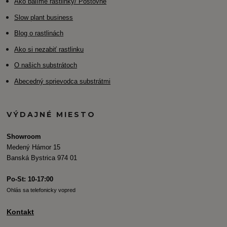
Ako balíme rastlinky/ Poštovné
Slow plant business
Blog o rastlinách
Ako si nezabiť rastlinku
O našich substrátoch
Abecedný sprievodca substrátmi
VÝDAJNÉ MIESTO
Showroom
Medený Hámor 15
Banská Bystrica 974 01
Po-St: 10-17:00
Ohlás sa telefonicky vopred
Kontakt