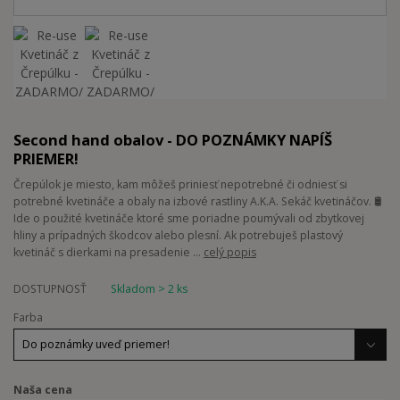
Second hand obalov - DO POZNÁMKY NAPÍŠ
PRIEMER!
Črepúlok je miesto, kam môžeš priniesť nepotrebné či odniesť si
potrebné kvetináče a obaly na izbové rastliny A.K.A. Sekáč kvetináčov. 🛢
Ide o použité kvetináče ktoré sme poriadne poumývali od zbytkovej
hliny a prípadných škodcov alebo plesní. Ak potrebuješ plastový
kvetináč s dierkami na presadenie ...
celý popis
DOSTUPNOSŤ
Skladom > 2 ks
Farba
Naša cena