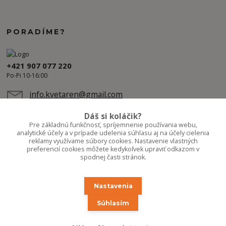
PORADÍME?
+421 907 077 220
Po-Pi 10-16:00
info.kvetaren@gmail.com
Dáš si koláčik?
Pre základnú funkčnosť, spríjemnenie používania webu,
analytické účely a v prípade udelenia súhlasu aj na účely cielenia
reklamy využívame súbory cookies. Nastavenie vlastných
preferencií cookies môžete kedykoľvek upraviť odkazom v
spodnej časti stránok.
Nastavenia
Upravit sběr cookies.
Súhlasím
Copyright 2020-2026 ©Kvetúlok / Kvetáreň