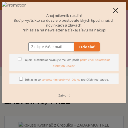
✨ Odosielame aj do Česka! ✨
+421 907 077 220
Po-Pi 10-16:00
EUR
Ahoj milovník rastlín!
Buď prvý/á, kto sa dozvie o pestovateľských tipoch, našich
0
novinkách a zľavách.
Prihlás sa na newsletter a získaj zľavu na nákup!
€ 0
Odoslať
Menu
Prajem si odoberať novinky e-mailom podľa
podmienok spracovania
osobných údajov
.
Úvod
DOPLNKY
Re-use Kvetináč z Črepúlku - ZADARMO/ FREE
Súhlasím so
spracovaním osobných údajov
pre účely registrácie.
Re-use Kvetináč z Črepúlku -
Zatvoriť
ZADARMO/ FREE