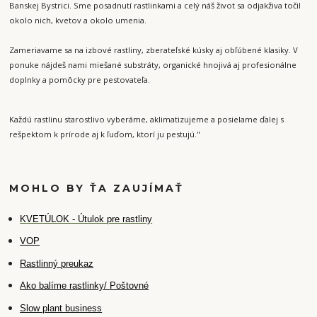
Banskej Bystrici. Sme posadnutí rastlinkami a celý náš život sa odjakživa točil
okolo nich, kvetov a okolo umenia.
Zameriavame sa na izbové rastliny, zberateľské kúsky aj obľúbené klasiky. V
ponuke nájdeš nami miešané substráty, organické hnojivá aj profesionálne
doplnky a pomôcky pre pestovateľa.
Každú rastlinu starostlivo vyberáme, aklimatizujeme a posielame ďalej s
rešpektom k prírode aj k ľuďom, ktorí ju pestujú."
MOHLO BY ŤA ZAUJÍMAŤ
K
VETÚLOK - Útulok pre rastliny
VOP
Rastlinný preukaz
Ako balíme rastlinky/ Poštovné
Slow plant business