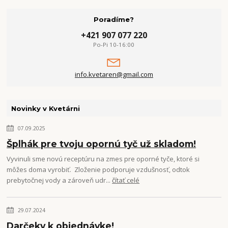
Poradíme?
+421 907 077 220
Po-Pi 10-16:00
info.kvetaren@gmail.com
Novinky v Kvetárni
07.09.2025
Šplhák pre tvoju opornú tyč už skladom!
Vyvinuli sme novú receptúru na zmes pre oporné tyče, ktoré si
môžes doma vyrobiť. Zloženie podporuje vzdušnosť, odtok
prebytočnej vody a zároveň udr...
čítať celé
29.07.2024
Darčeky k objednávke!