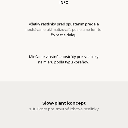
INFO
Všetky rastlinky pred spustením predaja
nechávame aklimatizovať, posielame len to,
čo rastie ďalej.
Miešame vlastné substráty pre rastlinky
na mieru podľa typu koreňov.
Slow-plant koncept
s útulkom pre smutné izbové rastlinky