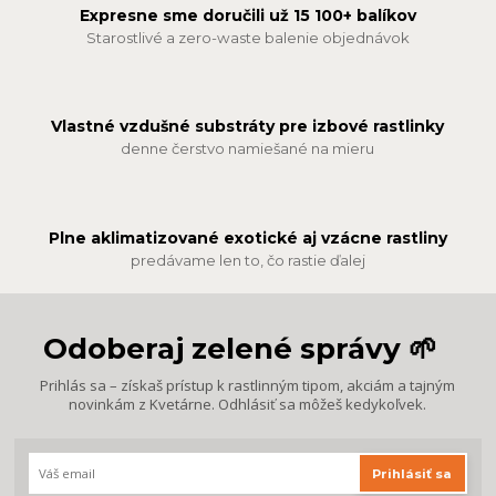
Expresne sme doručili už 15 100+ balíkov
Starostlivé a zero-waste balenie objednávok
Vlastné vzdušné substráty pre izbové rastlinky
denne čerstvo namiešané na mieru
Plne aklimatizované exotické aj vzácne rastliny
predávame len to, čo rastie ďalej
Odoberaj zelené správy 🌱
Prihlás sa – získaš prístup k rastlinným tipom, akciám a tajným
novinkám z Kvetárne. Odhlásiť sa môžeš kedykoľvek.
Prihlásiť sa