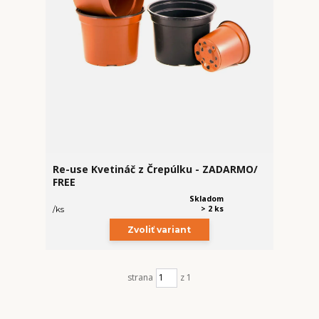
Re-use Kvetináč z Črepúlku - ZADARMO/
FREE
Skladom
> 2 ks
/
ks
Zvoliť variant
strana
z 1