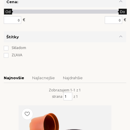
Cena:
Od
Do
€
€
Štítky
Skladom
ZĽAVA
Najnovšie
Najlacnejšie
Najdrahšie
Zobrazujem 1-1 z 1
strana
z 1