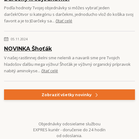
Podľa hodnoty Tvojej objednávky si môžes vybrať jeden
darček!Otvor si kategóriu s darčekmi, jednoducho vlož do košíka svoj
favorit a je to:)Darčeky sa...
čítať celé
05.11.2024
NOVINKA Šhoťák
V našej rastlinnej dielni sme nelenili a navarili sme pre Tvojich
hladošov ďalšiu mega výživu! Šhoťák je výživný organický prípravok
nabitý aminokyse...
čítať celé
Zobraziť všetky novinky
Objednávky odosielame službou
EXPRES kuriér - doručenie do 24 hodín
od odoslania.