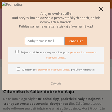
✨ Odosielame aj do Česka! ✨
+421 907 077 220
Po-Pi 10-16:00
EUR
Ahoj milovník rastlín!
Buď prvý/á, kto sa dozvie o pestovateľských tipoch, našich
0
novinkách a zľavách.
Prihlás sa na newsletter a získaj zľavu na nákup!
€ 0
Odoslať
Menu
Prajem si odoberať novinky e-mailom podľa
podmienok spracovania
osobných údajov
.
Úvod
BLOG
Súhlasím so
spracovaním osobných údajov
pre účely registrácie.
BLOG
Zatvoriť
Čítaníčko k šálke dobrého čaju
Na našom blogu nájdeš
užitočné tipy, praktické rady a najnovšie
trendy zo sveta pestovania izbových rastlín
. Zdieľame s tebou
naše odborné znalosti, inšpirácie a najlepšie postupy, ktoré ti pomôžu