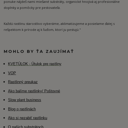
ponuke nájdeš nami miešané substráty, organické hnojivá aj profesionálne
doplnky a pomôcky pre pestovateľa.
Každú rastlinu starostlivo vyberáme, aklimatizujeme a posielame ďalej s
rešpektom k prírode aj k ľuďom, ktorí ju pestujú."
MOHLO BY ŤA ZAUJÍMAŤ
K
VETÚLOK - Útulok pre rastliny
VOP
Rastlinný preukaz
Ako balíme rastlinky/ Poštovné
Slow plant business
Blog o rastlinách
Ako si nezabiť rastlinku
O našich substrátoch