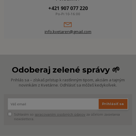
+421 907 077 220
Po-Pi 10-16:00
info.kvetaren@gmail.com
Odoberaj zelené správy 🌱
Prihlás sa – získaš prístup k rastlinným tipom, akciám a tajným
novinkám z Kvetárne. Odhlásiť sa môžeš kedykoľvek.
Prihlásiť sa
Súhlasím so
spracovaním osobných údajov
za účelom zasielania
newslettera.