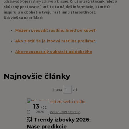
udržiavať tvoje rastliny zdravé a krásne.
Či už si začiatočník, alebo
skúsený pestovateľ, určite tu nájdeš informácie, ktoré ťa
inšpirujú a obohatia tvoju rastlinnú starostlivosť.
Dozvieš sa napríklad:
Môžem presadiť rastlinu hneď po kúpe?
Ako zistiť, že je izbová rastlina preliata?
Ako rozoznať zlý substrát od dobrého
Najnovšie články
strana
z 1
13
02
Zaujímavosti zo sveta rastlín
2026
💥 Trendy izbovky 2026:
Naše predikcie