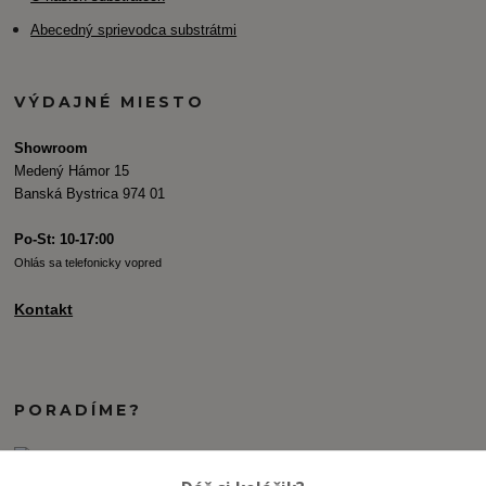
Abecedný sprievodca substrátmi
VÝDAJNÉ MIESTO
Showroom
Medený Hámor 15
Banská Bystrica 974 01
Po-St: 10-17:00
Ohlás sa telefonicky vopred
Kontakt
PORADÍME?
+421 907 077 220