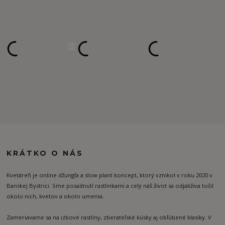
KRÁTKO O NÁS
Kvetáreň je online džungľa a slow plant koncept, ktorý vznikol v roku 2020 v
Banskej Bystrici. Sme posadnutí rastlinkami a celý náš život sa odjakživa točil
okolo nich, kvetov a okolo umenia.
Zameriavame sa na izbové rastliny, zberateľské kúsky aj obľúbené klasiky. V