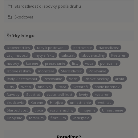
Starostlivosť o izbovky podľa druhu
Škodcovia
Štítky blogu
izboverastliny
rady k pestovaniu
pestovanie
starostlivost
zaujimavosti
myty a fakty
substrat
Izboverastliny
Kvetaren
navody
korene
presadzanie
listy
voda
polievanie
Izbove rastliny
monstera
Starostlivost
Polievanie
Rady k pestovaniu
Pestovanie
Voda
izbove rastliny
aroid
Listy
svetlo
hnojivo
Poda
Kvetáreň
hnitie korenov
Navody
Substrat
vzdusnavlhkost
kvety
kvetaren
skodcovia
Korene
Hnojivo
umiestnenie
kvetinac
Starostlivosť
poda
vzacnerastliny
hnojenie
Umiestnenie
Hnojenie
terarium
floralium
variegacia
Poradíme?