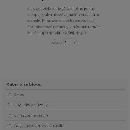
Klasická biela variegácia možno jemne
ustupuje, ale ružová a „mint“ verzia sú na
vrchole. Pripravte sa na boom Alocasií,
drahokamové orchidey a návrat k raritám,
ktoré majú charakter a štýl. 💎🌿🌸
strana
z 1
Kategórie blogu
O nás
Tipy, triky a návody
Umiestnenie rastlín
Zaujímavosti zo sveta rastlín