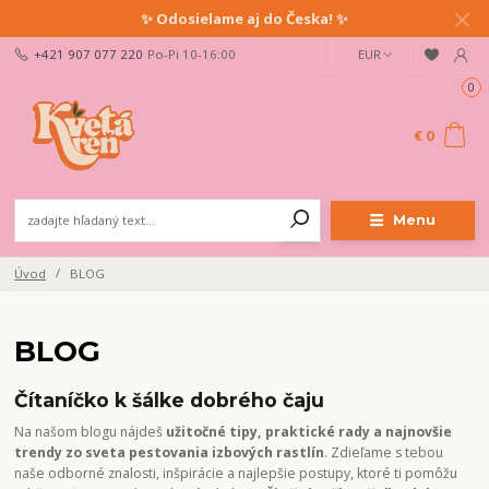
✨ Odosielame aj do Česka! ✨
+421 907 077 220
Po-Pi 10-16:00
EUR
0
€ 0
Menu
Úvod
BLOG
BLOG
Čítaníčko k šálke dobrého čaju
Na našom blogu nájdeš
užitočné tipy, praktické rady a najnovšie
trendy zo sveta pestovania izbových rastlín
. Zdieľame s tebou
naše odborné znalosti, inšpirácie a najlepšie postupy, ktoré ti pomôžu