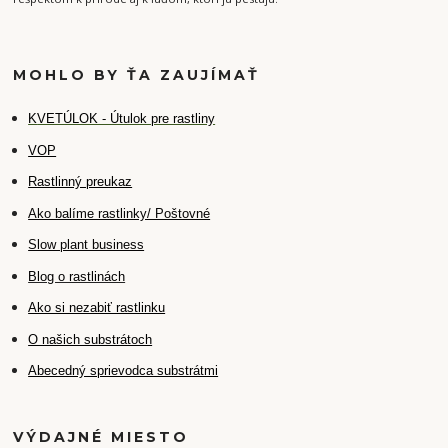
MOHLO BY ŤA ZAUJÍMAŤ
K
VETÚLOK - Útulok pre rastliny
VOP
Rastlinný preukaz
Ako balíme rastlinky/ Poštovné
Slow plant business
Blog o rastlinách
Ako si nezabiť rastlinku
O našich substrátoch
Abecedný sprievodca substrátmi
VÝDAJNÉ MIESTO