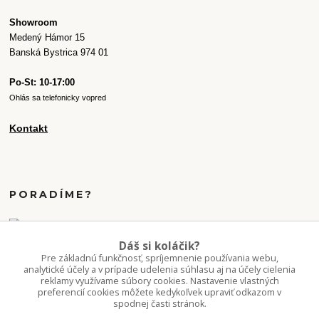
Showroom
Medený Hámor 15
Banská Bystrica 974 01
Po-St: 10-17:00
Ohlás sa telefonicky vopred
Kontakt
PORADÍME?
+421 907 077 220
Dáš si koláčik?
Po-Pi 10-16:00
Pre základnú funkčnosť, spríjemnenie používania webu,
analytické účely a v prípade udelenia súhlasu aj na účely cielenia
reklamy využívame súbory cookies. Nastavenie vlastných
info.kvetaren@gmail.com
preferencií cookies môžete kedykoľvek upraviť odkazom v
spodnej časti stránok.