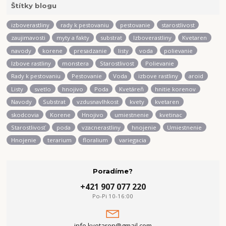
Štítky blogu
izboverastliny
rady k pestovaniu
pestovanie
starostlivost
zaujimavosti
myty a fakty
substrat
Izboverastliny
Kvetaren
navody
korene
presadzanie
listy
voda
polievanie
Izbove rastliny
monstera
Starostlivost
Polievanie
Rady k pestovaniu
Pestovanie
Voda
izbove rastliny
aroid
Listy
svetlo
hnojivo
Poda
Kvetáreň
hnitie korenov
Navody
Substrat
vzdusnavlhkost
kvety
kvetaren
skodcovia
Korene
Hnojivo
umiestnenie
kvetinac
Starostlivosť
poda
vzacnerastliny
hnojenie
Umiestnenie
Hnojenie
terarium
floralium
variegacia
Poradíme?
+421 907 077 220
Po-Pi 10-16:00
info.kvetaren@gmail.com