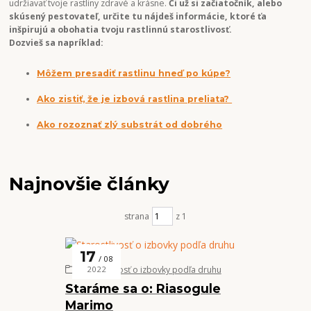
udržiavať tvoje rastliny zdravé a krásne.
Či už si začiatočník, alebo
skúsený pestovateľ, určite tu nájdeš informácie, ktoré ťa
inšpirujú a obohatia tvoju rastlinnú starostlivosť.
Dozvieš sa napríklad:
Môžem presadiť rastlinu hneď po kúpe?
Ako zistiť, že je izbová rastlina preliata?
Ako rozoznať zlý substrát od dobrého
Najnovšie články
strana
z 1
17
08
Starostlivosť o izbovky podľa druhu
2022
Staráme sa o: Riasogule
Marimo