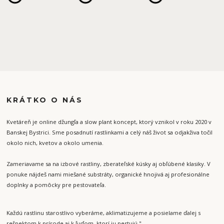
KRÁTKO O NÁS
Kvetáreň je online džungľa a slow plant koncept, ktorý vznikol v roku 2020 v
Banskej Bystrici. Sme posadnutí rastlinkami a celý náš život sa odjakživa točil
okolo nich, kvetov a okolo umenia.
Zameriavame sa na izbové rastliny, zberateľské kúsky aj obľúbené klasiky. V
ponuke nájdeš nami miešané substráty, organické hnojivá aj profesionálne
doplnky a pomôcky pre pestovateľa.
Každú rastlinu starostlivo vyberáme, aklimatizujeme a posielame ďalej s
rešpektom k prírode aj k ľuďom, ktorí ju pestujú."