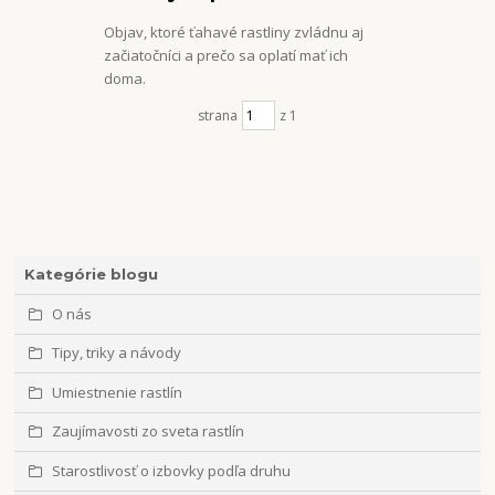
Objav, ktoré ťahavé rastliny zvládnu aj
začiatočníci a prečo sa oplatí mať ich
doma.
strana
z 1
Kategórie blogu
O nás
Tipy, triky a návody
Umiestnenie rastlín
Zaujímavosti zo sveta rastlín
Starostlivosť o izbovky podľa druhu