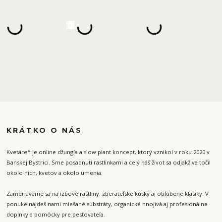
KRÁTKO O NÁS
Kvetáreň je online džungľa a slow plant koncept, ktorý vznikol v roku 2020 v
Banskej Bystrici. Sme posadnutí rastlinkami a celý náš život sa odjakživa točil
okolo nich, kvetov a okolo umenia.
Zameriavame sa na izbové rastliny, zberateľské kúsky aj obľúbené klasiky. V
ponuke nájdeš nami miešané substráty, organické hnojivá aj profesionálne
doplnky a pomôcky pre pestovateľa.