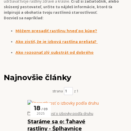
udržiavať tvoje rastliny zdravé a krásne.
Či už si začiatočník, alebo
skúsený pestovateľ, určite tu nájdeš informácie, ktoré ťa
inšpirujú a obohatia tvoju rastlinnú starostlivosť.
Dozvieš sa napríklad:
Môžem presadiť rastlinu hneď po kúpe?
Ako zistiť, že je izbová rastlina preliata?
Ako rozoznať zlý substrát od dobrého
Najnovšie články
strana
z 1
18
09
Starostlivosť o izbovky podľa druhu
2025
Staráme sa o: Ťahavé
rastliny - Šplhavnice