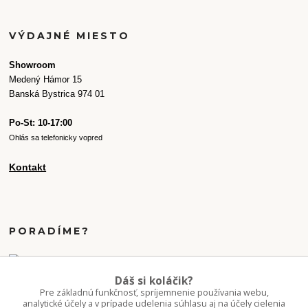
VÝDAJNÉ MIESTO
Showroom
Medený Hámor 15
Banská Bystrica 974 01
Po-St: 10-17:00
Ohlás sa telefonicky vopred
Kontakt
PORADÍME?
+421 907 077 220
Dáš si koláčik?
Po-Pi 10-16:00
Pre základnú funkčnosť, spríjemnenie používania webu,
analytické účely a v prípade udelenia súhlasu aj na účely cielenia