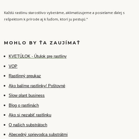
Každú rastlinu starostlivo vyberáme, aklimatizujeme a posielame ďalej s
rešpektom k prírode aj k ľuďom, ktorí ju pestujú."
MOHLO BY ŤA ZAUJÍMAŤ
K
VETÚLOK - Útulok pre rastliny
VOP
Rastlinný preukaz
Ako balíme rastlinky/ Poštovné
Slow plant business
Blog o rastlinách
Ako si nezabiť rastlinku
O našich substrátoch
Abecedný sprievodca substrátmi