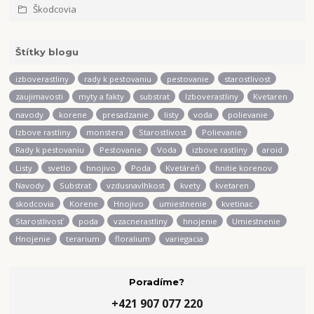
Škodcovia
Štítky blogu
izboverastliny
rady k pestovaniu
pestovanie
starostlivost
zaujimavosti
myty a fakty
substrat
Izboverastliny
Kvetaren
navody
korene
presadzanie
listy
voda
polievanie
Izbove rastliny
monstera
Starostlivost
Polievanie
Rady k pestovaniu
Pestovanie
Voda
izbove rastliny
aroid
Listy
svetlo
hnojivo
Poda
Kvetáreň
hnitie korenov
Navody
Substrat
vzdusnavlhkost
kvety
kvetaren
skodcovia
Korene
Hnojivo
umiestnenie
kvetinac
Starostlivosť
poda
vzacnerastliny
hnojenie
Umiestnenie
Hnojenie
terarium
floralium
variegacia
Poradíme?
+421 907 077 220