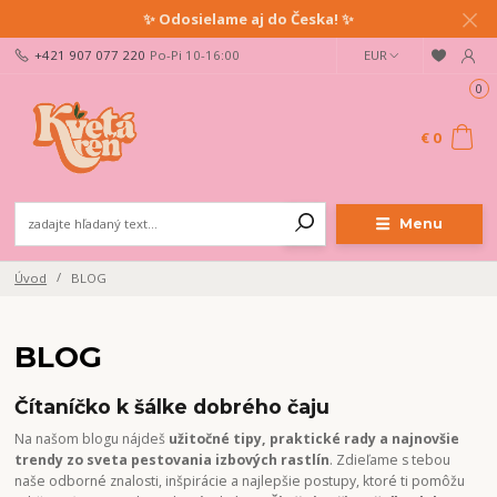
✨ Odosielame aj do Česka! ✨
+421 907 077 220
Po-Pi 10-16:00
EUR
0
€ 0
Menu
Úvod
BLOG
BLOG
Čítaníčko k šálke dobrého čaju
Na našom blogu nájdeš
užitočné tipy, praktické rady a najnovšie
trendy zo sveta pestovania izbových rastlín
. Zdieľame s tebou
naše odborné znalosti, inšpirácie a najlepšie postupy, ktoré ti pomôžu