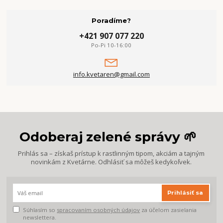
Poradíme?
+421 907 077 220
Po-Pi 10-16:00
info.kvetaren@gmail.com
Odoberaj zelené správy 🌱
Prihlás sa – získaš prístup k rastlinným tipom, akciám a tajným
novinkám z Kvetárne. Odhlásiť sa môžeš kedykoľvek.
Prihlásiť sa
Súhlasím so
spracovaním osobných údajov
za účelom zasielania
newslettera.