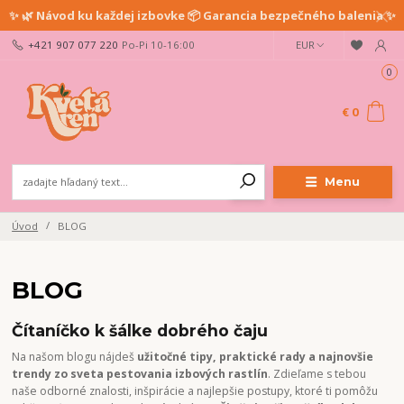
✨ 🌿 Návod ku každej izbovke 📦 Garancia bezpečného balenia ✨
+421 907 077 220
Po-Pi 10-16:00
EUR
0
€ 0
Menu
Úvod
BLOG
BLOG
Čítaníčko k šálke dobrého čaju
Na našom blogu nájdeš
užitočné tipy, praktické rady a najnovšie
trendy zo sveta pestovania izbových rastlín
. Zdieľame s tebou
naše odborné znalosti, inšpirácie a najlepšie postupy, ktoré ti pomôžu