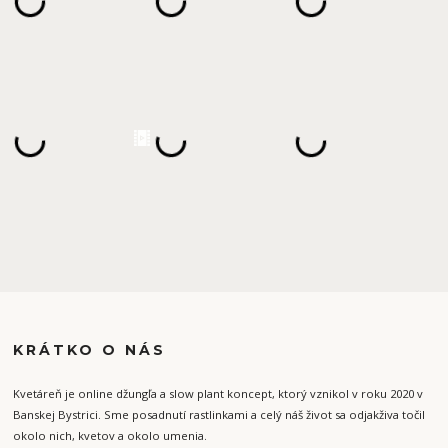
KRÁTKO O NÁS
Kvetáreň je online džungľa a slow plant koncept, ktorý vznikol v roku 2020 v
Banskej Bystrici. Sme posadnutí rastlinkami a celý náš život sa odjakživa točil
okolo nich, kvetov a okolo umenia.