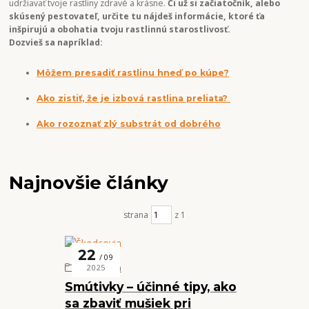
udržiavať tvoje rastliny zdravé a krásne.
Či už si začiatočník, alebo
skúsený pestovateľ, určite tu nájdeš informácie, ktoré ťa
inšpirujú a obohatia tvoju rastlinnú starostlivosť.
Dozvieš sa napríklad:
Môžem presadiť rastlinu hneď po kúpe?
Ako zistiť, že je izbová rastlina preliata?
Ako rozoznať zlý substrát od dobrého
Najnovšie články
strana
z 1
22
09
Škodcovia
2025
Smútivky – účinné tipy, ako
sa zbaviť mušiek pri