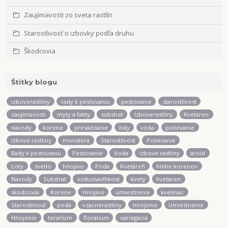
Zaujímavosti zo sveta rastlín
Starostlivosť o izbovky podľa druhu
Škodcovia
Štítky blogu
izboverastliny
rady k pestovaniu
pestovanie
starostlivost
zaujimavosti
myty a fakty
substrat
Izboverastliny
Kvetaren
navody
korene
presadzanie
listy
voda
polievanie
Izbove rastliny
monstera
Starostlivost
Polievanie
Rady k pestovaniu
Pestovanie
Voda
izbove rastliny
aroid
Listy
svetlo
hnojivo
Poda
Kvetáreň
hnitie korenov
Navody
Substrat
vzdusnavlhkost
kvety
kvetaren
skodcovia
Korene
Hnojivo
umiestnenie
kvetinac
Starostlivosť
poda
vzacnerastliny
hnojenie
Umiestnenie
Hnojenie
terarium
floralium
variegacia