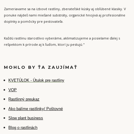
Zameriavame sa na izbové rastliny, zberateľské kúsky aj obľúbené klasiky. V
ponuke nájdeš nami miešané substráty, organické hnojivá aj profesionálne
doplnky a pomôcky pre pestovateľa.
Každú rastlinu starostlivo vyberáme, aklimatizujeme a posielame ďalej s
rešpektom k prírode aj k ľuďom, ktorí ju pestujú."
MOHLO BY ŤA ZAUJÍMAŤ
K
VETÚLOK - Útulok pre rastliny
VOP
Rastlinný preukaz
Ako balíme rastlinky/ Poštovné
Slow plant business
Blog o rastlinách