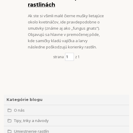
rastlinách
Ak ste si všimli malé čierne mušky lietajúce
okolo kvetináčov, ide pravdepodobne o
smutivky (známe aj ako „fungus gnats“).
Objavujú sa hlavne v premočenej pôde,
kde samičky kladú vajíčka a larvy
následne poškodzujú korienky rastlín.
strana
z 1
Kategórie blogu
O nás
Tipy, triky a návody
Umiestnenie rastlín