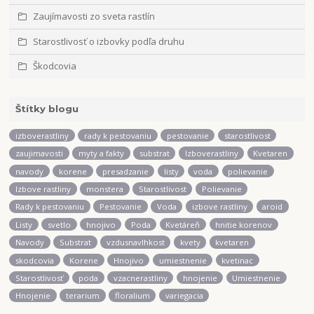
Zaujímavosti zo sveta rastlín
Starostlivosť o izbovky podľa druhu
Škodcovia
Štítky blogu
izboverastliny
rady k pestovaniu
pestovanie
starostlivost
zaujimavosti
myty a fakty
substrat
Izboverastliny
Kvetaren
navody
korene
presadzanie
listy
voda
polievanie
Izbove rastliny
monstera
Starostlivost
Polievanie
Rady k pestovaniu
Pestovanie
Voda
izbove rastliny
aroid
Listy
svetlo
hnojivo
Poda
Kvetáreň
hnitie korenov
Navody
Substrat
vzdusnavlhkost
kvety
kvetaren
skodcovia
Korene
Hnojivo
umiestnenie
kvetinac
Starostlivosť
poda
vzacnerastliny
hnojenie
Umiestnenie
Hnojenie
terarium
floralium
variegacia