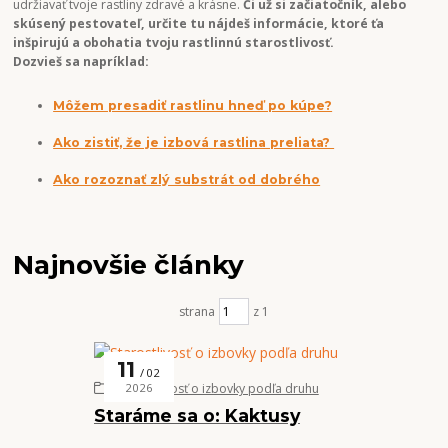
udržiavať tvoje rastliny zdravé a krásne.
Či už si začiatočník, alebo
skúsený pestovateľ, určite tu nájdeš informácie, ktoré ťa
inšpirujú a obohatia tvoju rastlinnú starostlivosť.
Dozvieš sa napríklad:
Môžem presadiť rastlinu hneď po kúpe?
Ako zistiť, že je izbová rastlina preliata?
Ako rozoznať zlý substrát od dobrého
Najnovšie články
strana
z 1
11
02
Starostlivosť o izbovky podľa druhu
2026
Staráme sa o: Kaktusy