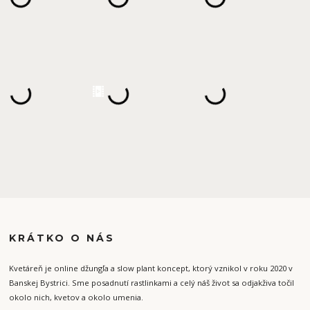
KRÁTKO O NÁS
Kvetáreň je online džungľa a slow plant koncept, ktorý vznikol v roku 2020 v
Banskej Bystrici. Sme posadnutí rastlinkami a celý náš život sa odjakživa točil
okolo nich, kvetov a okolo umenia.