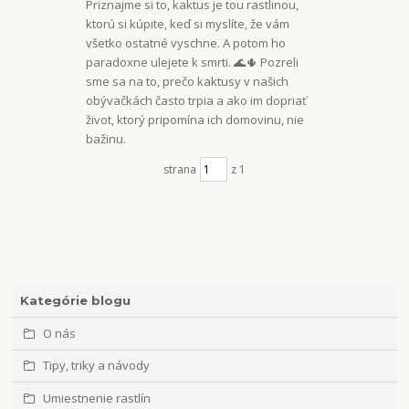
Priznajme si to, kaktus je tou rastlinou,
ktorú si kúpite, keď si myslíte, že vám
všetko ostatné vyschne. A potom ho
paradoxne ulejete k smrti. 🌊🌵 Pozreli
sme sa na to, prečo kaktusy v našich
obývačkách často trpia a ako im dopriať
život, ktorý pripomína ich domovinu, nie
bažinu.
strana
z 1
Kategórie blogu
O nás
Tipy, triky a návody
Umiestnenie rastlín