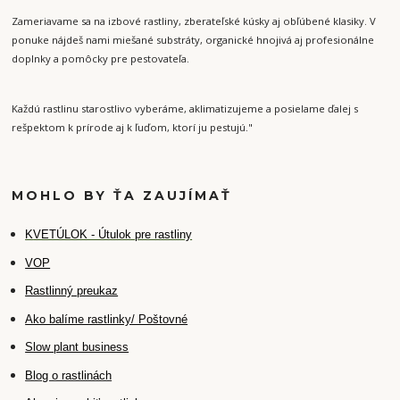
Zameriavame sa na izbové rastliny, zberateľské kúsky aj obľúbené klasiky. V
ponuke nájdeš nami miešané substráty, organické hnojivá aj profesionálne
doplnky a pomôcky pre pestovateľa.
Každú rastlinu starostlivo vyberáme, aklimatizujeme a posielame ďalej s
rešpektom k prírode aj k ľuďom, ktorí ju pestujú."
MOHLO BY ŤA ZAUJÍMAŤ
K
VETÚLOK - Útulok pre rastliny
VOP
Rastlinný preukaz
Ako balíme rastlinky/ Poštovné
Slow plant business
Blog o rastlinách