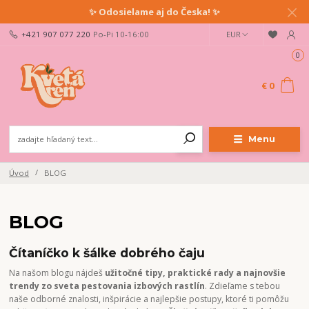
✨ Odosielame aj do Česka! ✨
+421 907 077 220
Po-Pi 10-16:00
EUR
0
€ 0
Menu
Úvod
BLOG
BLOG
Čítaníčko k šálke dobrého čaju
Na našom blogu nájdeš
užitočné tipy, praktické rady a najnovšie
trendy zo sveta pestovania izbových rastlín
. Zdieľame s tebou
naše odborné znalosti, inšpirácie a najlepšie postupy, ktoré ti pomôžu