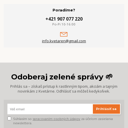
Poradíme?
+421 907 077 220
Po-Pi 10-16:00
info.kvetaren@gmail.com
Odoberaj zelené správy 🌱
Prihlás sa – získaš prístup k rastlinným tipom, akciám a tajným
novinkám z Kvetárne. Odhlásiť sa môžeš kedykoľvek.
Prihlásiť sa
Súhlasím so
spracovaním osobných údajov
za účelom zasielania
newslettera.