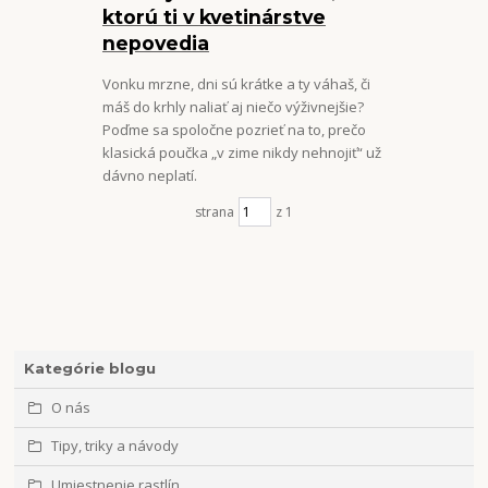
ktorú ti v kvetinárstve
nepovedia
Vonku mrzne, dni sú krátke a ty váhaš, či
máš do krhly naliať aj niečo výživnejšie?
Poďme sa spoločne pozrieť na to, prečo
klasická poučka „v zime nikdy nehnojiť“ už
dávno neplatí.
strana
z 1
Kategórie blogu
O nás
Tipy, triky a návody
Umiestnenie rastlín