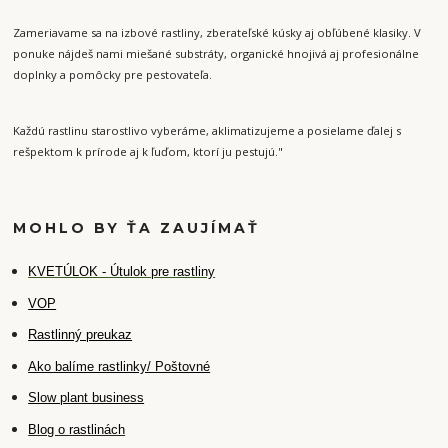
Zameriavame sa na izbové rastliny, zberateľské kúsky aj obľúbené klasiky. V
ponuke nájdeš nami miešané substráty, organické hnojivá aj profesionálne
doplnky a pomôcky pre pestovateľa.
Každú rastlinu starostlivo vyberáme, aklimatizujeme a posielame ďalej s
rešpektom k prírode aj k ľuďom, ktorí ju pestujú."
MOHLO BY ŤA ZAUJÍMAŤ
K
VETÚLOK - Útulok pre rastliny
VOP
Rastlinný preukaz
Ako balíme rastlinky/ Poštovné
Slow plant business
Blog o rastlinách