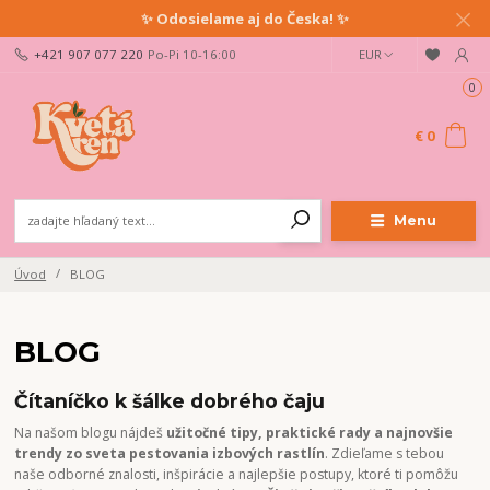
✨ Odosielame aj do Česka! ✨
+421 907 077 220
Po-Pi 10-16:00
EUR
0
€ 0
Menu
Úvod
BLOG
BLOG
Čítaníčko k šálke dobrého čaju
Na našom blogu nájdeš
užitočné tipy, praktické rady a najnovšie
trendy zo sveta pestovania izbových rastlín
. Zdieľame s tebou
naše odborné znalosti, inšpirácie a najlepšie postupy, ktoré ti pomôžu