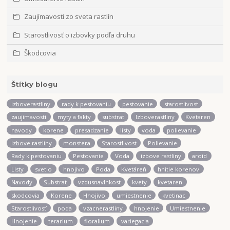
Zaujímavosti zo sveta rastlín
Starostlivosť o izbovky podľa druhu
Škodcovia
Štítky blogu
izboverastliny
rady k pestovaniu
pestovanie
starostlivost
zaujimavosti
myty a fakty
substrat
Izboverastliny
Kvetaren
navody
korene
presadzanie
listy
voda
polievanie
Izbove rastliny
monstera
Starostlivost
Polievanie
Rady k pestovaniu
Pestovanie
Voda
izbove rastliny
aroid
Listy
svetlo
hnojivo
Poda
Kvetáreň
hnitie korenov
Navody
Substrat
vzdusnavlhkost
kvety
kvetaren
skodcovia
Korene
Hnojivo
umiestnenie
kvetinac
Starostlivosť
poda
vzacnerastliny
hnojenie
Umiestnenie
Hnojenie
terarium
floralium
variegacia