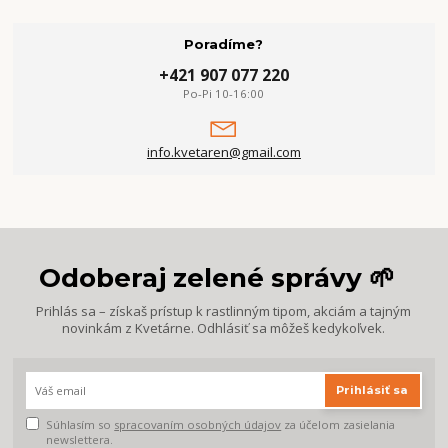
Poradíme?
+421 907 077 220
Po-Pi 10-16:00
info.kvetaren@gmail.com
Odoberaj zelené správy 🌱
Prihlás sa – získaš prístup k rastlinným tipom, akciám a tajným
novinkám z Kvetárne. Odhlásiť sa môžeš kedykoľvek.
Prihlásiť sa
Súhlasím so
spracovaním osobných údajov
za účelom zasielania
newslettera.