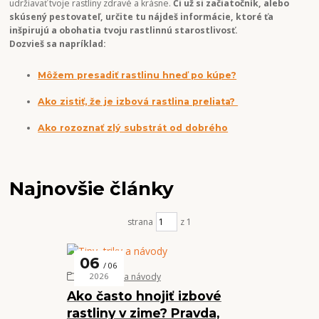
udržiavať tvoje rastliny zdravé a krásne.
Či už si začiatočník, alebo
skúsený pestovateľ, určite tu nájdeš informácie, ktoré ťa
inšpirujú a obohatia tvoju rastlinnú starostlivosť.
Dozvieš sa napríklad:
Môžem presadiť rastlinu hneď po kúpe?
Ako zistiť, že je izbová rastlina preliata?
Ako rozoznať zlý substrát od dobrého
Najnovšie články
strana
z 1
06
06
Tipy, triky a návody
2026
Ako často hnojiť izbové
rastliny v zime? Pravda,