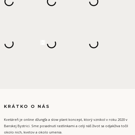
KRÁTKO O NÁS
Kvetáreň je online džungľa a slow plant koncept, ktorý vznikol v roku 2020 v
Banskej Bystrici. Sme posadnutí rastlinkami a celý náš život sa odjakživa točil
okolo nich, kvetov a okolo umenia.