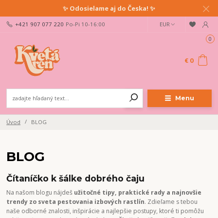
✨ Odosielame aj do Česka! ✨
+421 907 077 220
Po-Pi 10-16:00
EUR
0
€ 0
Menu
Úvod
BLOG
BLOG
Čítaníčko k šálke dobrého čaju
Na našom blogu nájdeš
užitočné tipy, praktické rady a najnovšie
trendy zo sveta pestovania izbových rastlín
. Zdieľame s tebou
naše odborné znalosti, inšpirácie a najlepšie postupy, ktoré ti pomôžu