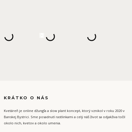
KRÁTKO O NÁS
Kvetáreň je online džungľa a slow plant koncept, ktorý vznikol v roku 2020 v
Banskej Bystrici. Sme posadnutí rastlinkami a celý náš život sa odjakživa točil
okolo nich, kvetov a okolo umenia.