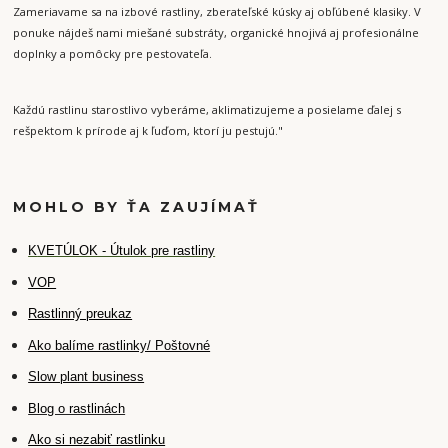
Zameriavame sa na izbové rastliny, zberateľské kúsky aj obľúbené klasiky. V
ponuke nájdeš nami miešané substráty, organické hnojivá aj profesionálne
doplnky a pomôcky pre pestovateľa.
Každú rastlinu starostlivo vyberáme, aklimatizujeme a posielame ďalej s
rešpektom k prírode aj k ľuďom, ktorí ju pestujú."
MOHLO BY ŤA ZAUJÍMAŤ
K
VETÚLOK - Útulok pre rastliny
VOP
Rastlinný preukaz
Ako balíme rastlinky/ Poštovné
Slow plant business
Blog o rastlinách
Ako si nezabiť rastlinku