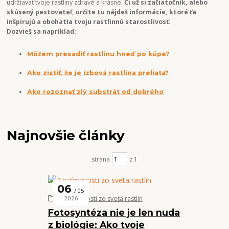
udržiavať tvoje rastliny zdravé a krásne.
Či už si začiatočník, alebo
skúsený pestovateľ, určite tu nájdeš informácie, ktoré ťa
inšpirujú a obohatia tvoju rastlinnú starostlivosť.
Dozvieš sa napríklad:
Môžem presadiť rastlinu hneď po kúpe?
Ako zistiť, že je izbová rastlina preliata?
Ako rozoznať zlý substrát od dobrého
Najnovšie články
strana
z 1
06
05
Zaujímavosti zo sveta rastlín
2026
Fotosyntéza nie je len nuda
z biológie: Ako tvoje