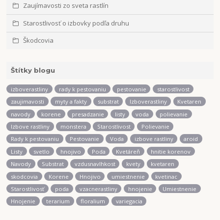
Zaujímavosti zo sveta rastlín
Starostlivosť o izbovky podľa druhu
Škodcovia
Štítky blogu
izboverastliny
rady k pestovaniu
pestovanie
starostlivost
zaujimavosti
myty a fakty
substrat
Izboverastliny
Kvetaren
navody
korene
presadzanie
listy
voda
polievanie
Izbove rastliny
monstera
Starostlivost
Polievanie
Rady k pestovaniu
Pestovanie
Voda
izbove rastliny
aroid
Listy
svetlo
hnojivo
Poda
Kvetáreň
hnitie korenov
Navody
Substrat
vzdusnavlhkost
kvety
kvetaren
skodcovia
Korene
Hnojivo
umiestnenie
kvetinac
Starostlivosť
poda
vzacnerastliny
hnojenie
Umiestnenie
Hnojenie
terarium
floralium
variegacia