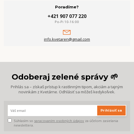
Poradíme?
+421 907 077 220
Po-Pi 10-16:00
info.kvetaren@gmail.com
Odoberaj zelené správy 🌱
Prihlás sa – získaš prístup k rastlinným tipom, akciám a tajným
novinkám z Kvetárne. Odhlásiť sa môžeš kedykoľvek.
Prihlásiť sa
Súhlasím so
spracovaním osobných údajov
za účelom zasielania
newslettera.