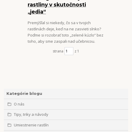
rastliny v skutočnosti
„jedia“
Premýšľal si niekedy, čo sa v tvojich
rastlinách deje, keď na ne zasvieti slnko?
Poďme si rozobrať toto „zelené kúzlo“ bez
toho, aby sme zaspali nad učebnicou.
strana
z 1
Kategórie blogu
O nás
Tipy, triky a návody
Umiestnenie rastlín