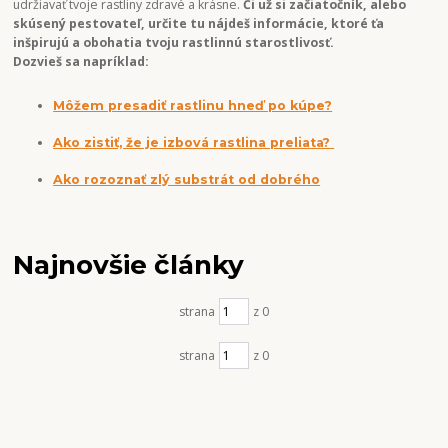
udržiavať tvoje rastliny zdravé a krásne.
Či už si začiatočník, alebo
skúsený pestovateľ, určite tu nájdeš informácie, ktoré ťa
inšpirujú a obohatia tvoju rastlinnú starostlivosť.
Dozvieš sa napríklad:
Môžem presadiť rastlinu hneď po kúpe?
Ako zistiť, že je izbová rastlina preliata?
Ako rozoznať zlý substrát od dobrého
Najnovšie články
strana
z 0
strana
z 0