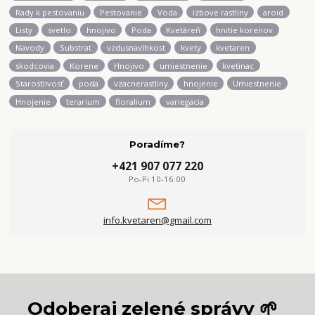
Rady k pestovaniu
Pestovanie
Voda
izbove rastliny
aroid
Listy
svetlo
hnojivo
Poda
Kvetáreň
hnitie korenov
Navody
Substrat
vzdusnavlhkost
kvety
kvetaren
skodcovia
Korene
Hnojivo
umiestnenie
kvetinac
Starostlivosť
poda
vzacnerastliny
hnojenie
Umiestnenie
Hnojenie
terarium
floralium
variegacia
Poradíme?
+421 907 077 220
Po-Pi 10-16:00
info.kvetaren@gmail.com
Odoberaj zelené správy 🌱