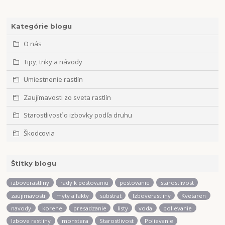
Kategórie blogu
O nás
Tipy, triky a návody
Umiestnenie rastlín
Zaujímavosti zo sveta rastlín
Starostlivosť o izbovky podľa druhu
Škodcovia
Štítky blogu
izboverastliny
rady k pestovaniu
pestovanie
starostlivost
zaujimavosti
myty a fakty
substrat
Izboverastliny
Kvetaren
navody
korene
presadzanie
listy
voda
polievanie
Izbove rastliny
monstera
Starostlivost
Polievanie