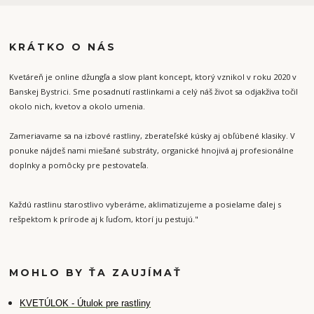
KRÁTKO O NÁS
Kvetáreň je online džungľa a slow plant koncept, ktorý vznikol v roku 2020 v
Banskej Bystrici. Sme posadnutí rastlinkami a celý náš život sa odjakživa točil
okolo nich, kvetov a okolo umenia.
Zameriavame sa na izbové rastliny, zberateľské kúsky aj obľúbené klasiky. V
ponuke nájdeš nami miešané substráty, organické hnojivá aj profesionálne
doplnky a pomôcky pre pestovateľa.
Každú rastlinu starostlivo vyberáme, aklimatizujeme a posielame ďalej s
rešpektom k prírode aj k ľuďom, ktorí ju pestujú."
MOHLO BY ŤA ZAUJÍMAŤ
K
VETÚLOK - Útulok pre rastliny