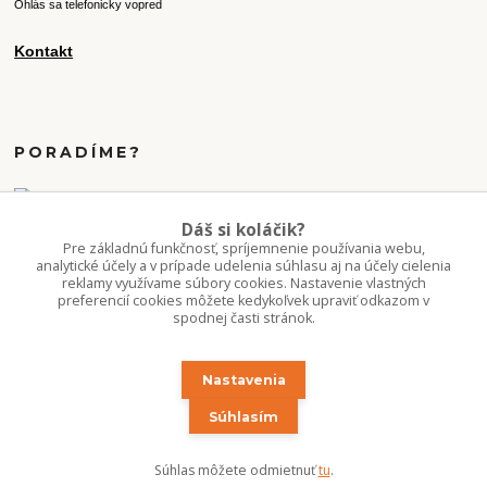
Ohlás sa telefonicky vopred
Kontakt
PORADÍME?
+421 907 077 220
Dáš si koláčik?
Po-Pi 10-16:00
Pre základnú funkčnosť, spríjemnenie používania webu,
analytické účely a v prípade udelenia súhlasu aj na účely cielenia
reklamy využívame súbory cookies. Nastavenie vlastných
info.kvetaren@gmail.com
preferencií cookies môžete kedykoľvek upraviť odkazom v
spodnej časti stránok.
Nastavenia
Súhlasím
Upravit sběr cookies.
Súhlas môžete odmietnuť
tu
.