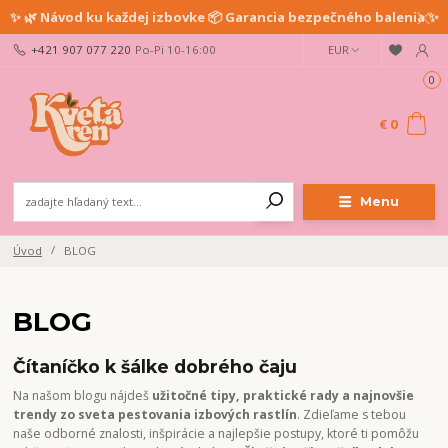
✨ 🌿 Návod ku každej izbovke 📦 Garancia bezpečného balenia ✨
+421 907 077 220
Po-Pi 10-16:00
EUR
0
€ 0
Menu
Úvod
BLOG
BLOG
Čítaníčko k šálke dobrého čaju
Na našom blogu nájdeš
užitočné tipy, praktické rady a najnovšie
trendy zo sveta pestovania izbových rastlín
. Zdieľame s tebou
naše odborné znalosti, inšpirácie a najlepšie postupy, ktoré ti pomôžu