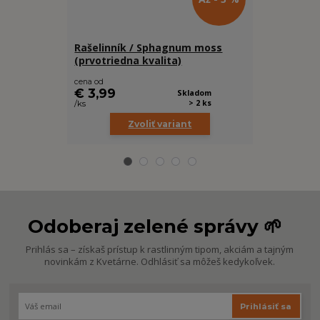
Rašelinník / Sphagnum moss
Maranta L
(prvotriedna kvalita)
"Fascinator
(Zachráň m
cena od
€ 7,99
€ 3,99
Skladom
/
ks
> 2 ks
/
ks
Zvoliť variant
Odoberaj zelené správy 🌱
Prihlás sa – získaš prístup k rastlinným tipom, akciám a tajným
novinkám z Kvetárne. Odhlásiť sa môžeš kedykoľvek.
Prihlásiť sa