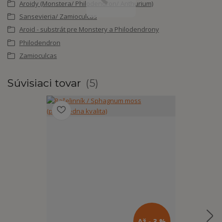
Aroidy (Monstera/ Philodendron/ Anthurium)
Sansevieria/ Zamioculcas
Aroid - substrát pre Monstery a Philodendrony
Philodendron
Zamioculcas
Súvisiaci tovar
5
Až - 3 %