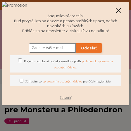
✨ 🌿 Návod ku každej izbovke 📦 Garancia bezpečného balenia ✨
+421 907 077 220
Po-Pi 10-16:00
EUR
Ahoj milovník rastlín!
Buď prvý/á, kto sa dozvie o pestovateľských tipoch, našich
0
novinkách a zľavách.
Prihlás sa na newsletter a získaj zľavu na nákup!
€ 0
Odoslať
Menu
Prajem si odoberať novinky e-mailom podľa
podmienok spracovania
osobných údajov
.
Úvod
SUBSTRÁTY
Vzdušný substrát "AROID" pre Monsteru a
Philodendron
Súhlasím so
spracovaním osobných údajov
pre účely registrácie.
Zatvoriť
Vzdušný substrát "AROID"
pre Monsteru a Philodendron
TOP produkt