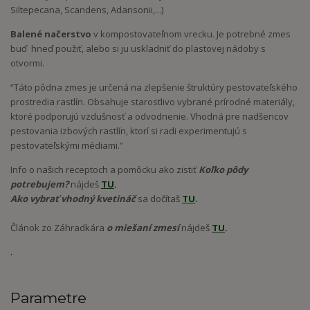
Siltepecana, Scandens, Adansonii,...)
Balené načerstvo
v kompostovateľnom vrecku. Je potrebné zmes
buď hneď použiť, alebo si ju uskladniť do plastovej nádoby s
otvormi.
“Táto pôdna zmes je určená na zlepšenie štruktúry pestovateľského
prostredia rastlín. Obsahuje starostlivo vybrané prírodné materiály,
ktoré podporujú vzdušnosť a odvodnenie. Vhodná pre nadšencov
pestovania izbových rastlín, ktorí si radi experimentujú s
pestovateľskými médiami.”
Info o našich receptoch a pomôcku ako zistiť
Koľko pôdy
potrebujem?
nájdeš
TU
.
Ako vybrať vhodný kvetináč
sa dočítaš
TU
.
Článok zo Záhradkára
o miešaní zmesí
nájdeš
TU
.
.
Parametre