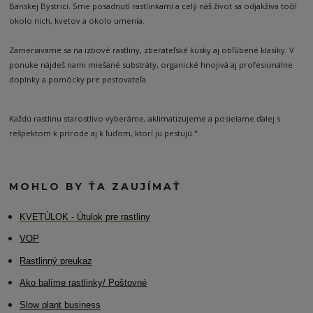
Banskej Bystrici. Sme posadnutí rastlinkami a celý náš život sa odjakživa točil
okolo nich, kvetov a okolo umenia.
Zameriavame sa na izbové rastliny, zberateľské kúsky aj obľúbené klasiky. V
ponuke nájdeš nami miešané substráty, organické hnojivá aj profesionálne
doplnky a pomôcky pre pestovateľa.
Každú rastlinu starostlivo vyberáme, aklimatizujeme a posielame ďalej s
rešpektom k prírode aj k ľuďom, ktorí ju pestujú."
MOHLO BY ŤA ZAUJÍMAŤ
K
VETÚLOK - Útulok pre rastliny
VOP
Rastlinný preukaz
Ako balíme rastlinky/ Poštovné
Slow plant business