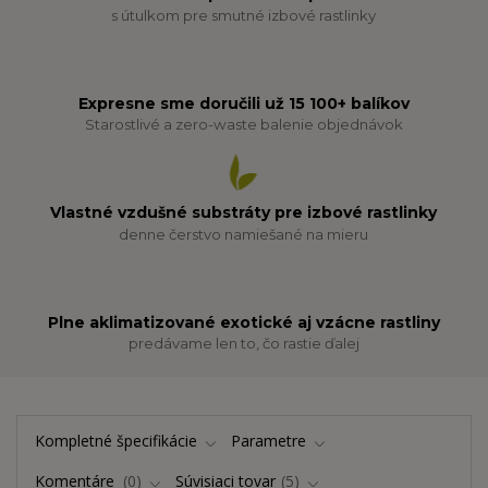
s útulkom pre smutné izbové rastlinky
Expresne sme doručili už 15 100+ balíkov
Starostlivé a zero-waste balenie objednávok
Vlastné vzdušné substráty pre izbové rastlinky
denne čerstvo namiešané na mieru
Plne aklimatizované exotické aj vzácne rastliny
predávame len to, čo rastie ďalej
Kompletné špecifikácie
Parametre
Komentáre
0
Súvisiaci tovar
5