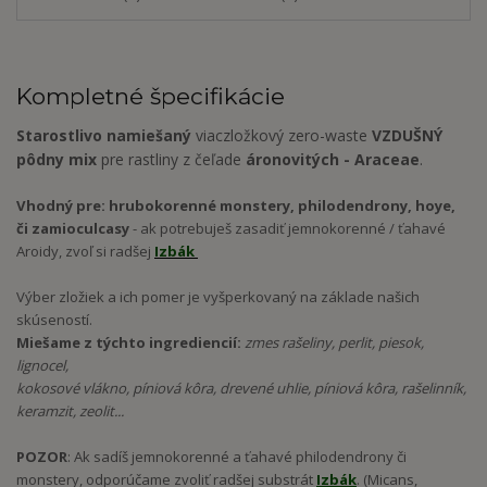
Kompletné špecifikácie
Starostlivo namiešaný
viaczložkový zero-waste
VZDUŠNÝ
pôdny mix
pre rastliny z čeľade
áronovitých - Araceae
.
Vhodný pre: hrubokorenné monstery, philodendrony, hoye,
či zamioculcasy
- ak potrebuješ zasadiť jemnokorenné / ťahavé
Aroidy, zvoľ si radšej
Izbák
Výber zložiek a ich pomer je vyšperkovaný na základe našich
skúseností.
Miešame z týchto ingrediencií:
zmes rašeliny, perlit, piesok,
lignocel,
kokosové vlákno, píniová kôra, drevené uhlie, píniová kôra, rašelinník,
keramzit, zeolit...
POZOR
: Ak sadíš jemnokorenné a ťahavé philodendrony či
monstery, odporúčame zvoliť radšej substrát
Izbák
. (Micans,