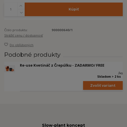
Kúpiť
Číslo produktu:
900000640/1
Strážiť cenu / dostupnosť
Do obľúbených
Podobné produkty
Re-use Kvetináč z Črepúlku - ZADARMO/ FREE
/
ks
Skladom > 2 ks
Zvoliť variant
Slow-plant koncept