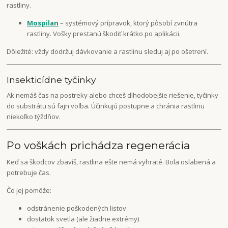
rastliny.
Mospilan
– systémový prípravok, ktorý pôsobí zvnútra
rastliny. Vošky prestanú škodiť krátko po aplikácii.
Dôležité: vždy dodržuj dávkovanie a rastlinu sleduj aj po ošetrení.
Insekticídne tyčinky
Ak nemáš čas na postreky alebo chceš dlhodobejšie riešenie, tyčinky
do substrátu sú fajn voľba. Účinkujú postupne a chránia rastlinu
niekoľko týždňov.
Po voškách prichádza regenerácia
Keď sa škodcov zbavíš, rastlina ešte nemá vyhraté. Bola oslabená a
potrebuje čas.
Čo jej pomôže:
odstránenie poškodených listov
dostatok svetla (ale žiadne extrémy)