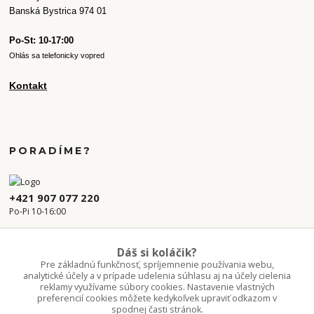
Banská Bystrica 974 01
Po-St: 10-17:00
Ohlás sa telefonicky vopred
Kontakt
PORADÍME?
+421 907 077 220
Po-Pi 10-16:00
info.kvetaren@gmail.com
Dáš si koláčik?
Pre základnú funkčnosť, spríjemnenie používania webu,
analytické účely a v prípade udelenia súhlasu aj na účely cielenia
reklamy využívame súbory cookies. Nastavenie vlastných
preferencií cookies môžete kedykoľvek upraviť odkazom v
spodnej časti stránok.