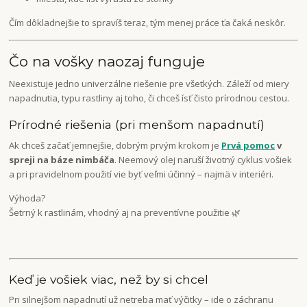
Čím dôkladnejšie to spravíš teraz, tým menej práce ťa čaká neskôr.
Čo na vošky naozaj funguje
Neexistuje jedno univerzálne riešenie pre všetkých. Záleží od miery
napadnutia, typu rastliny aj toho, či chceš ísť čisto prírodnou cestou.
Prírodné riešenia (pri menšom napadnutí)
Ak chceš začať jemnejšie, dobrým prvým krokom je
Prvá pomoc
v
spreji na báze nimbáča
. Neemový olej naruší životný cyklus vošiek
a pri pravidelnom použití vie byť veľmi účinný – najmä v interiéri.
Výhoda?
Šetrný k rastlinám, vhodný aj na preventívne použitie 🌿
Keď je vošiek viac, než by si chcel
Pri silnejšom napadnutí už netreba mať výčitky – ide o záchranu