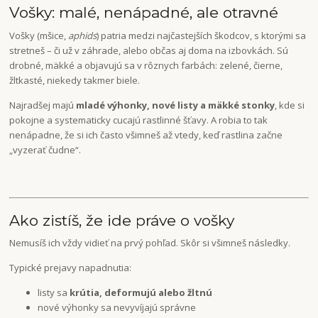
Vošky: malé, nenápadné, ale otravné
Vošky (mšice,
aphids
) patria medzi najčastejších škodcov, s ktorými sa
stretneš – či už v záhrade, alebo občas aj doma na izbovkách. Sú
drobné, mäkké a objavujú sa v rôznych farbách: zelené, čierne,
žltkasté, niekedy takmer biele.
Najradšej majú
mladé výhonky, nové listy a mäkké stonky
, kde si
pokojne a systematicky cucajú rastlinné šťavy. A robia to tak
nenápadne, že si ich často všimneš až vtedy, keď rastlina začne
„vyzerať čudne“.
Ako zistíš, že ide práve o vošky
Nemusíš ich vždy vidieť na prvý pohľad. Skôr si všimneš následky.
Typické prejavy napadnutia:
listy sa
krútia, deformujú alebo žltnú
nové výhonky sa nevyvíjajú správne