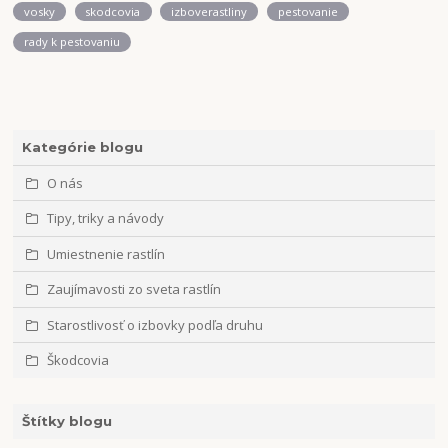
vosky
skodcovia
izboverastliny
pestovanie
rady k pestovaniu
Kategórie blogu
O nás
Tipy, triky a návody
Umiestnenie rastlín
Zaujímavosti zo sveta rastlín
Starostlivosť o izbovky podľa druhu
Škodcovia
Štítky blogu