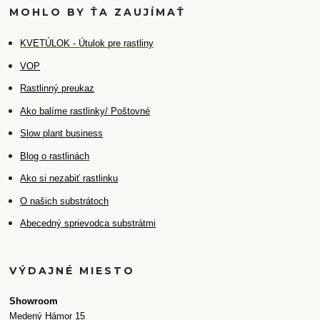
MOHLO BY ŤA ZAUJÍMAŤ
K
VETÚLOK - Útulok pre rastliny
VOP
Rastlinný preukaz
Ako balíme rastlinky/ Poštovné
Slow plant business
Blog o rastlinách
Ako si nezabiť rastlinku
O našich substrátoch
Abecedný sprievodca substrátmi
VÝDAJNÉ MIESTO
Showroom
Medený Hámor 15