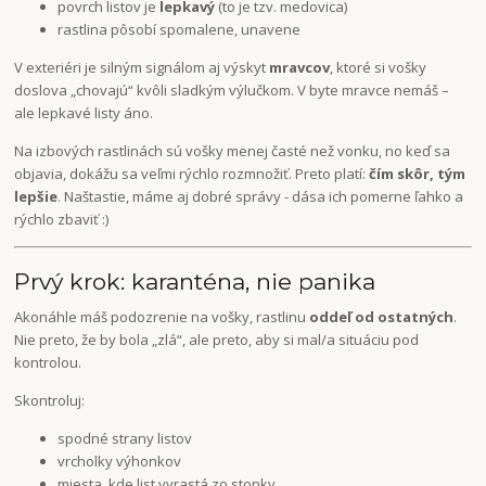
povrch listov je
lepkavý
(to je tzv. medovica)
rastlina pôsobí spomalene, unavene
V exteriéri je silným signálom aj výskyt
mravcov
, ktoré si vošky
doslova „chovajú“ kvôli sladkým výlučkom. V byte mravce nemáš –
ale lepkavé listy áno.
Na izbových rastlinách sú vošky menej časté než vonku, no keď sa
objavia, dokážu sa veľmi rýchlo rozmnožiť. Preto platí:
čím skôr, tým
lepšie
. Naštastie, máme aj dobré správy - dása ich pomerne ľahko a
rýchlo zbaviť :)
Prvý krok: karanténa, nie panika
Akonáhle máš podozrenie na vošky, rastlinu
oddeľ od ostatných
.
Nie preto, že by bola „zlá“, ale preto, aby si mal/a situáciu pod
kontrolou.
Skontroluj:
spodné strany listov
vrcholky výhonkov
miesta, kde list vyrastá zo stonky