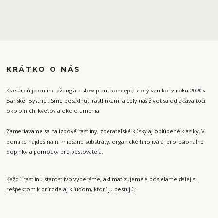
KRÁTKO O NÁS
Kvetáreň je online džungľa a slow plant koncept, ktorý vznikol v roku 2020 v
Banskej Bystrici. Sme posadnutí rastlinkami a celý náš život sa odjakživa točil
okolo nich, kvetov a okolo umenia.
Zameriavame sa na izbové rastliny, zberateľské kúsky aj obľúbené klasiky. V
ponuke nájdeš nami miešané substráty, organické hnojivá aj profesionálne
doplnky a pomôcky pre pestovateľa.
Každú rastlinu starostlivo vyberáme, aklimatizujeme a posielame ďalej s
rešpektom k prírode aj k ľuďom, ktorí ju pestujú."