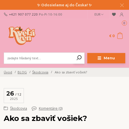
✨ Odosielame aj do Česka! ✨
+421 907 077 220
Po-Pi 10-16:00
EUR
0
€ 0
Menu
Úvod
BLOG
Škodcovia
Ako sa zbaviť vošiek?
26
12
2025
Škodcovia
Komentáre (0)
Ako sa zbaviť vošiek?