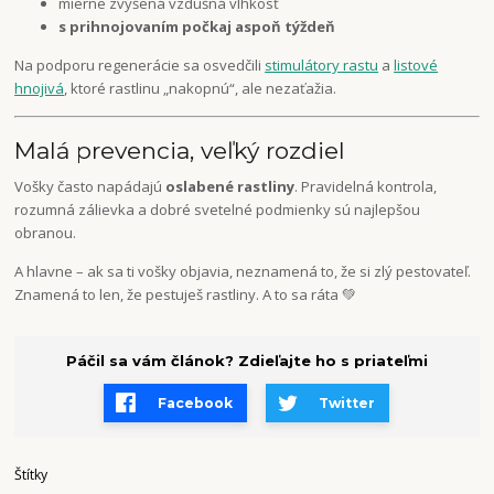
mierne zvýšená vzdušná vlhkosť
s prihnojovaním počkaj aspoň týždeň
Na podporu regenerácie sa osvedčili
stimulátory rastu
a
listové
hnojivá
, ktoré rastlinu „nakopnú“, ale nezaťažia.
Malá prevencia, veľký rozdiel
Vošky často napádajú
oslabené rastliny
. Pravidelná kontrola,
rozumná zálievka a dobré svetelné podmienky sú najlepšou
obranou.
A hlavne – ak sa ti vošky objavia, neznamená to, že si zlý pestovateľ.
Znamená to len, že pestuješ rastliny. A to sa ráta 💚
Páčil sa vám článok? Zdieľajte ho s priateľmi
Facebook
Twitter
Štítky