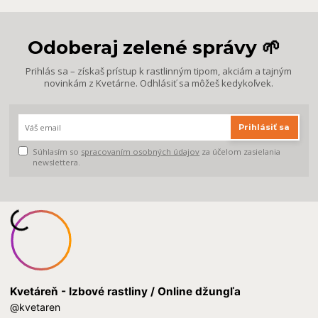
Odoberaj zelené správy 🌱
Prihlás sa – získaš prístup k rastlinným tipom, akciám a tajným
novinkám z Kvetárne. Odhlásiť sa môžeš kedykoľvek.
Prihlásiť sa
Súhlasím so
spracovaním osobných údajov
za účelom zasielania
newslettera.