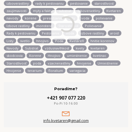
izboverastliny
rady k pestovaniu
pestovanie
starostlivost
zaujimavosti
myty a fakty
substrat
Izboverastliny
Kvetaren
navody
korene
presadzanie
listy
voda
polievanie
Izbove rastliny
monstera
Starostlivost
Polievanie
Rady k pestovaniu
Pestovanie
Voda
izbove rastliny
aroid
Listy
svetlo
hnojivo
Poda
Kvetáreň
hnitie korenov
Navody
Substrat
vzdusnavlhkost
kvety
kvetaren
skodcovia
Korene
Hnojivo
umiestnenie
kvetinac
Starostlivosť
poda
vzacnerastliny
hnojenie
Umiestnenie
Hnojenie
terarium
floralium
variegacia
Poradíme?
+421 907 077 220
Po-Pi 10-16:00
info.kvetaren@gmail.com