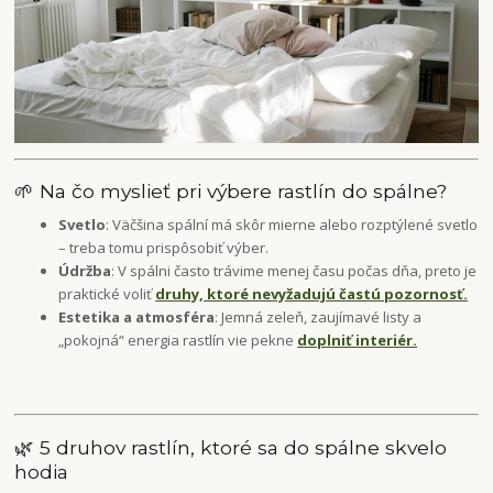
🌱 Na čo myslieť pri výbere rastlín do spálne?
Svetlo
: Väčšina spální má skôr mierne alebo rozptýlené svetlo
– treba tomu prispôsobiť výber.
Údržba
: V spálni často trávime menej času počas dňa, preto je
praktické voliť
druhy, ktoré nevyžadujú častú pozornosť.
Estetika a atmosféra
: Jemná zeleň, zaujímavé listy a
„pokojná“ energia rastlín vie pekne
doplniť interiér.
🌿 5 druhov rastlín, ktoré sa do spálne skvelo
hodia