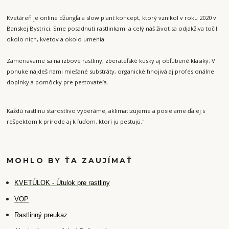
Kvetáreň je online džungľa a slow plant koncept, ktorý vznikol v roku 2020 v
Banskej Bystrici. Sme posadnutí rastlinkami a celý náš život sa odjakživa točil
okolo nich, kvetov a okolo umenia.
Zameriavame sa na izbové rastliny, zberateľské kúsky aj obľúbené klasiky. V
ponuke nájdeš nami miešané substráty, organické hnojivá aj profesionálne
doplnky a pomôcky pre pestovateľa.
Každú rastlinu starostlivo vyberáme, aklimatizujeme a posielame ďalej s
rešpektom k prírode aj k ľuďom, ktorí ju pestujú."
MOHLO BY ŤA ZAUJÍMAŤ
K
VETÚLOK - Útulok pre rastliny
VOP
Rastlinný preukaz