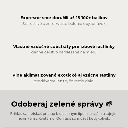
Expresne sme doručili už 15 100+ balíkov
Starostlivé a zero-waste balenie objednávok
Vlastné vzdušné substráty pre izbové rastlinky
denne čerstvo namiešané na mieru
Plne aklimatizované exotické aj vzácne rastliny
predávame len to, čo rastie ďalej
Odoberaj zelené správy 🌱
Prihlás sa – získaš prístup k rastlinným tipom, akciám a tajným
novinkám z Kvetárne. Odhlásiť sa môžeš kedykoľvek.