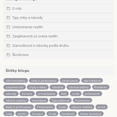
O nás
Tipy, triky a návody
Umiestnenie rastlín
Zaujímavosti zo sveta rastlín
Starostlivosť o izbovky podľa druhu
Škodcovia
Štítky blogu
izboverastliny
rady k pestovaniu
pestovanie
starostlivost
zaujimavosti
myty a fakty
substrat
Izboverastliny
Kvetaren
navody
korene
presadzanie
listy
voda
polievanie
Izbove rastliny
monstera
Starostlivost
Polievanie
Rady k pestovaniu
Pestovanie
Voda
izbove rastliny
aroid
Listy
svetlo
hnojivo
Poda
Kvetáreň
hnitie korenov