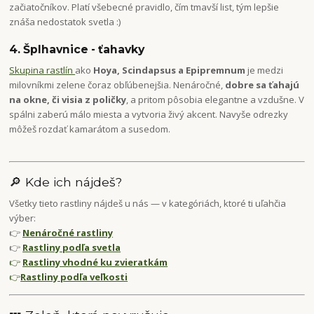
začiatočníkov. Platí všebecné pravidlo, čím tmavší list, tým lepšie
znáša nedostatok svetla :)
4. Šplhavnice - ťahavky
Skupina rastlín
ako
Hoya, Scindapsus a Epipremnum
je medzi
milovníkmi zelene čoraz obľúbenejšia. Nenáročné,
dobre sa ťahajú
na okne, či visia z poličky
, a pritom pôsobia elegantne a vzdušne. V
spálni zaberú málo miesta a vytvoria živý akcent. Navyše odrezky
môžeš rozdať kamarátom a susedom.
🔎 Kde ich nájdeš?
Všetky tieto rastliny nájdeš u nás — v kategóriách, ktoré ti uľahčia
výber:
👉
Nenáročné rastliny
👉
Rastliny podľa svetla
👉
Rastliny vhodné ku zvieratkám
👉
Rastliny podľa veľkosti