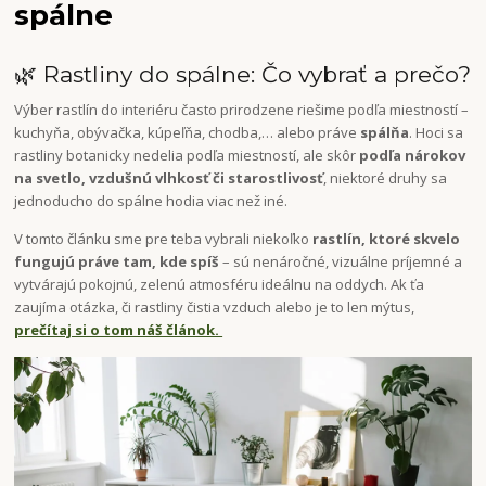
spálne
🌿 Rastliny do spálne: Čo vybrať a prečo?
Výber rastlín do interiéru často prirodzene riešime podľa miestností –
kuchyňa, obývačka, kúpeľňa, chodba,… alebo práve
spálňa
. Hoci sa
rastliny botanicky nedelia podľa miestností, ale skôr
podľa nárokov
na svetlo, vzdušnú vlhkosť či starostlivosť
, niektoré druhy sa
jednoducho do spálne hodia viac než iné.
V tomto článku sme pre teba vybrali niekoľko
rastlín, ktoré skvelo
fungujú práve tam, kde spíš
– sú nenáročné, vizuálne príjemné a
vytvárajú pokojnú, zelenú atmosféru ideálnu na oddych. Ak ťa
zaujíma otázka, či rastliny čistia vzduch alebo je to len mýtus,
prečítaj si o tom náš článok.