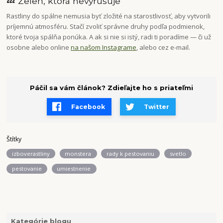
💤 Zeleň, ktorá nevyrušuje
Rastliny do spálne nemusia byť zložité na starostlivosť, aby vytvorili
príjemnú atmosféru. Stačí zvoliť správne druhy podľa podmienok,
ktoré tvoja spálňa ponúka. A ak si nie si istý, radi ti poradíme — či už
osobne alebo online
na našom Instagrame
, alebo cez e-mail.
Páčil sa vám článok? Zdieľajte ho s priateľmi
Facebook
Twitter
Štítky
izboverastliny
monstera
rady k pestovaniu
svetlo
pestovanie
umiestnenie
Kategórie blogu