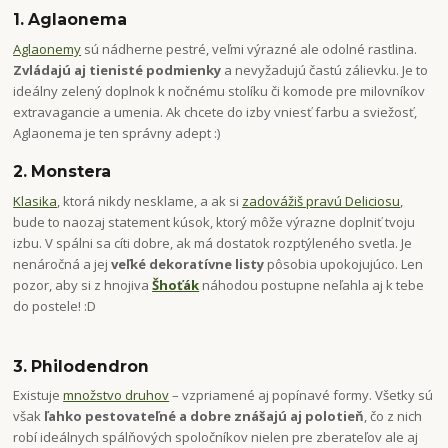
1. Aglaonema
Aglaonemy
sú nádherne pestré, veľmi výrazné ale odolné rastlina.
Zvládajú aj tienisté podmienky
a nevyžadujú častú zálievku. Je to
ideálny zelený doplnok k nočnému stolíku či komode pre milovníkov
extravagancie a umenia. Ak chcete do izby vniesť farbu a sviežosť,
Aglaonema je ten správny adept :)
2. Monstera
Klasika
, ktorá nikdy nesklame, a ak si
zadovážiš pravú Deliciosu
,
bude to naozaj statement kúsok, ktorý môže výrazne doplniť tvoju
izbu. V spálni sa cíti dobre, ak má dostatok rozptýleného svetla. Je
nenáročná a jej
veľké dekoratívne listy
pôsobia upokojujúco. Len
pozor, aby si z hnojiva
Šhoťák
náhodou postupne neľahla aj k tebe
do postele! :D
3. Philodendron
Existuje
množstvo druhov
– vzpriamené aj popínavé formy. Všetky sú
však
ľahko pestovateľné a dobre znášajú aj polotieň
, čo z nich
robí ideálnych spálňových spoločníkov nielen pre zberateľov ale aj