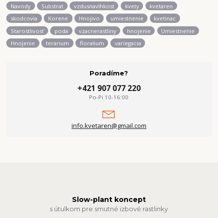
Navody
Substrat
vzdusnavlhkost
kvety
kvetaren
skodcovia
Korene
Hnojivo
umiestnenie
kvetinac
Starostlivosť
poda
vzacnerastliny
hnojenie
Umiestnenie
Hnojenie
terarium
floralium
variegacia
Poradíme?
+421 907 077 220
Po-Pi 10-16:00
info.kvetaren@gmail.com
Slow-plant koncept
s útulkom pre smutné izbové rastlinky