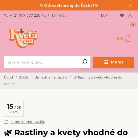
✨ Odosielame aj do Česka! ✨
+421 907 077 220
Po-Pi 10-16:00
EUR
0
€ 0
Menu
Úvod
BLOG
Umiestnenie rastlín
🌿 Rastliny a kvety vhodné do
spálne
15
08
2025
Umiestnenie rastlín
🌿 Rastliny a kvety vhodné do