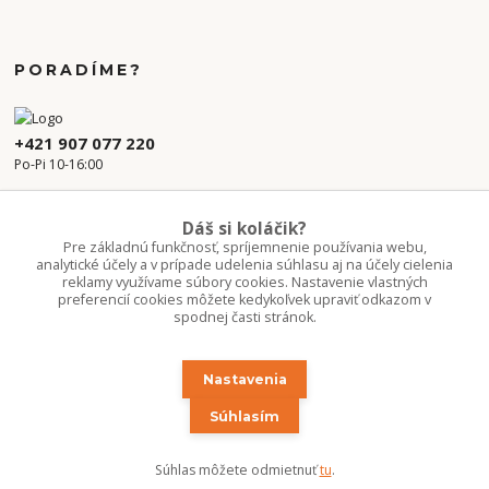
PORADÍME?
+421 907 077 220
Po-Pi 10-16:00
info.kvetaren@gmail.com
Dáš si koláčik?
Pre základnú funkčnosť, spríjemnenie používania webu,
analytické účely a v prípade udelenia súhlasu aj na účely cielenia
reklamy využívame súbory cookies. Nastavenie vlastných
preferencií cookies môžete kedykoľvek upraviť odkazom v
spodnej časti stránok.
Nastavenia
Upravit sběr cookies.
Súhlasím
Copyright 2020-2026 ©Kvetúlok / Kvetáreň
Súhlas môžete odmietnuť
tu
.
Vytvorené na
Eshop-rychlo.sk