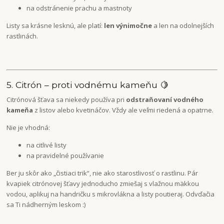
na odstránenie prachu a mastnoty
Listy sa krásne lesknú, ale platí:
len výnimočne
a len na odolnejších
rastlinách.
5. Citrón – proti vodnému kameňu 🍋
Citrónová šťava sa niekedy používa pri
odstraňovaní vodného
kameňa
z listov alebo kvetináčov. Vždy ale veľmi riedená a opatrne.
Nie je vhodná:
na citlivé listy
na pravidelné používanie
Ber ju skôr ako „čistiaci trik“, nie ako starostlivosť o rastlinu. Pár
kvapiek citrónovej šťavy jednoducho zmiešaj s vlažnou mäkkou
vodou, aplikuj na handričku s mikrovlákna a listy poutieraj. Odvďačia
sa Ti nádherným leskom :)