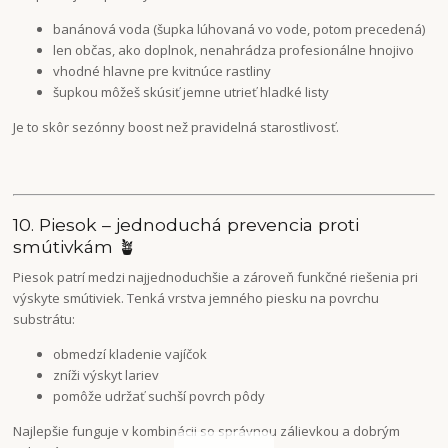
banánová voda (šupka lúhovaná vo vode, potom precedená)
len občas, ako doplnok, nenahrádza profesionálne hnojivo
vhodné hlavne pre kvitnúce rastliny
šupkou môžeš skúsiť jemne utrieť hladké listy
Je to skôr sezónny boost než pravidelná starostlivosť.
10. Piesok – jednoduchá prevencia proti
smútivkám 🪴
Piesok patrí medzi najjednoduchšie a zároveň funkčné riešenia pri
výskyte smútiviek. Tenká vrstva jemného piesku na povrchu
substrátu:
obmedzí kladenie vajíčok
zníži výskyt lariev
pomôže udržať suchší povrch pôdy
Najlepšie funguje v kombinácii so správnou zálievkou a dobrým