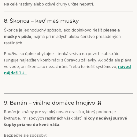
Na celé rastliny alebo citlivé druhy určite nepatrí.
8. Škorica – keď máš mušky
Škorica je jednoduchý spôsob, ako doplnkovo riešiť
plesne a
mušky v pôde
, najmä pri mladých alebo čerstvo presadených
rastlinách.
Používa sa úplne obyčajne – tenká vrstva na povrch substrátu.
Funguje najlepšie v kombinácii s úpravou zálievky. Ak pôda ale pláva
vo vode, ani škorica to nezachráni. Treba to riešiť systémovo,
návod
nájdeš TU.
9. Banán – virálne domáce hnojivo 🍌
Banán je známy pre vysoký obsah draslíka, ktorý podporuje
kvitnutie. Pri izbových rastlinách však platí:
nikdy nedávaj surové
šupky priamo do kvetináča
.
Bezpečnejšie spôsoby: