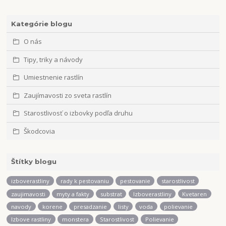
Kategórie blogu
O nás
Tipy, triky a návody
Umiestnenie rastlín
Zaujímavosti zo sveta rastlín
Starostlivosť o izbovky podľa druhu
Škodcovia
Štítky blogu
izboverastliny
rady k pestovaniu
pestovanie
starostlivost
zaujimavosti
myty a fakty
substrat
Izboverastliny
Kvetaren
navody
korene
presadzanie
listy
voda
polievanie
Izbove rastliny
monstera
Starostlivost
Polievanie