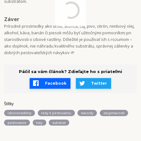
substrátom.
Záver
Prírodné prostriedky ako uhlie, škorica, čaj, pivo, citrón, nimbový olej,
alkohol, káva, banán či piesok môžu byť užitočnými pomocníkmi pri
starostlivosti o izbové rastliny. Dôležité je používať ich s rozumom –
ako doplnok, nie náhradu kvalitného substrátu, správnej zálievky a
dobrých pestovateľských návykov 🌱
Páčil sa vám článok? Zdieľajte ho s priateľmi
Facebook
Twitter
Štítky
izboverastliny
rady k pestovaniu
navody
zaujimavosti
pestovanie
listy
substrat