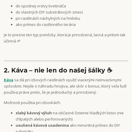
do spodnej vrstvy kvetináča
do vlastných DIY substrátových zmesí
pri rastlinách náchylných na hnilobu
ako prímes do rastlinného terária
Je to presne ten typ pomôcky, ktorá je prirodzená, lacná a pritom tak
účinná 🌱
2. Káva – nie len do našej šálky ☕
Káva
sa dá pri izbových rastlinách využiť viacerými neinvazívnymi
spôsobmi. Nejde o náhradu hnojiva, ale skôr o bonus, ktorý veľa ľudí
používa práve preto, že je jednoduchý a prirodzený.
Možnosti použitia pri izbovkách:
slabý kávový výluh
na občasné čistenie hladkých listov (nie
chlpatých alebo perforovaných)
usušená kávová usadenina
ako minoritná prímes do DIY
substrátu