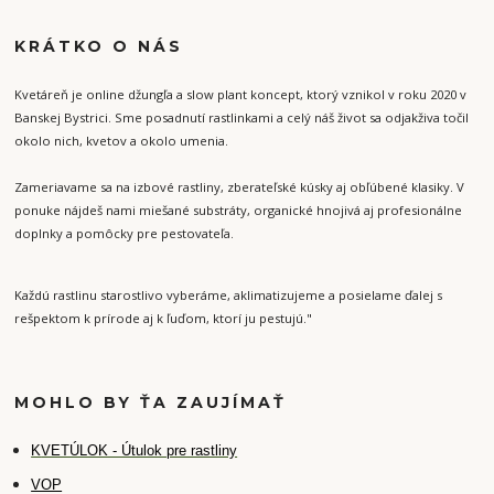
KRÁTKO O NÁS
Kvetáreň je online džungľa a slow plant koncept, ktorý vznikol v roku 2020 v
Banskej Bystrici. Sme posadnutí rastlinkami a celý náš život sa odjakživa točil
okolo nich, kvetov a okolo umenia.
Zameriavame sa na izbové rastliny, zberateľské kúsky aj obľúbené klasiky. V
ponuke nájdeš nami miešané substráty, organické hnojivá aj profesionálne
doplnky a pomôcky pre pestovateľa.
Každú rastlinu starostlivo vyberáme, aklimatizujeme a posielame ďalej s
rešpektom k prírode aj k ľuďom, ktorí ju pestujú."
MOHLO BY ŤA ZAUJÍMAŤ
K
VETÚLOK - Útulok pre rastliny
VOP