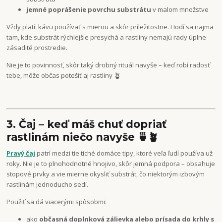
jemné poprášenie povrchu substrátu
v malom množstve
Vždy platí: kávu používať s mierou a skôr príležitostne. Hodí sa najmä
tam, kde substrát rýchlejšie presychá a rastliny nemajú rady úplne
zásadité prostredie.
Nie je to povinnosť, skôr taký drobný rituál navyše – keď robí radosť
tebe, môže občas potešiť aj rastliny 🪴
3. Čaj – keď máš chuť dopriať
rastlinám niečo navyše 🍵🪴
Pravý čaj
patrí medzi tie tiché domáce tipy, ktoré veľa ľudí používa už
roky. Nie je to plnohodnotné hnojivo, skôr jemná podpora – obsahuje
stopové prvky a vie mierne okysliť substrát, čo niektorým izbovým
rastlinám jednoducho sedí.
Použiť sa dá viacerými spôsobmi:
ako
občasná doplnková zálievka alebo prísada do krhly s