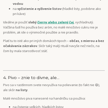
vodou
na
vyčistenie a vyživenie listov
(hladké listy, podobne ako
pri káve)
Ideálne je použiť
slabý
čierny alebo zelený čaj
, vychladnutý.
Väčšina ľudí ho používa bez aróm, no malé množstvo cukru nie je
problém, ak ide o výnimočné použitie a nie pravidlo.
Platí tu to isté ako pri iných domácich tipoch –
občas, s mierou a bez
očakávania zázrakov
. Skôr taký malý rituál navyše než niečo, na
čom by mala starostlivosť stáť.
4. Pivo – znie to divne, ale…
Pivo sa v rastlinnom svete nevyužíva na polievanie (to fakt nie 😄),
ale skôr
na listy
.
Malé množstvo piva nanesené na handričku sa používa:
na čistenie veľkých, hladkých listov