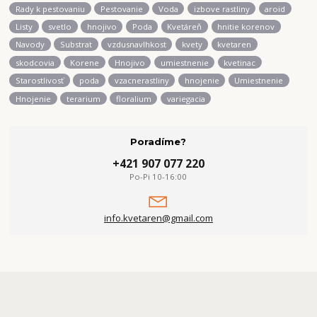
Rady k pestovaniu
Pestovanie
Voda
izbove rastliny
aroid
Listy
svetlo
hnojivo
Poda
Kvetáreň
hnitie korenov
Navody
Substrat
vzdusnavlhkost
kvety
kvetaren
skodcovia
Korene
Hnojivo
umiestnenie
kvetinac
Starostlivosť
poda
vzacnerastliny
hnojenie
Umiestnenie
Hnojenie
terarium
floralium
variegacia
Poradíme?
+421 907 077 220
Po-Pi 10-16:00
info.kvetaren@gmail.com