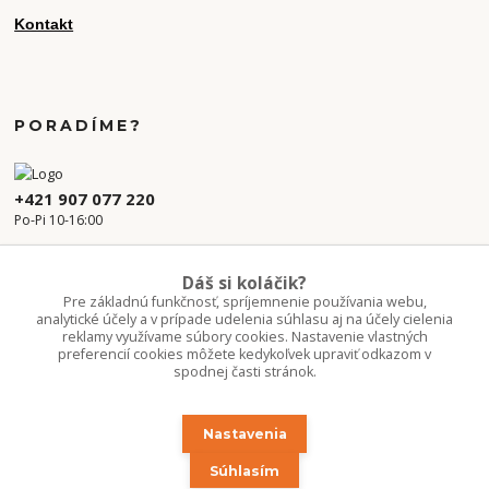
Kontakt
PORADÍME?
+421 907 077 220
Po-Pi 10-16:00
info.kvetaren@gmail.com
Dáš si koláčik?
Pre základnú funkčnosť, spríjemnenie používania webu,
analytické účely a v prípade udelenia súhlasu aj na účely cielenia
reklamy využívame súbory cookies. Nastavenie vlastných
preferencií cookies môžete kedykoľvek upraviť odkazom v
spodnej časti stránok.
Nastavenia
Upravit sběr cookies.
Súhlasím