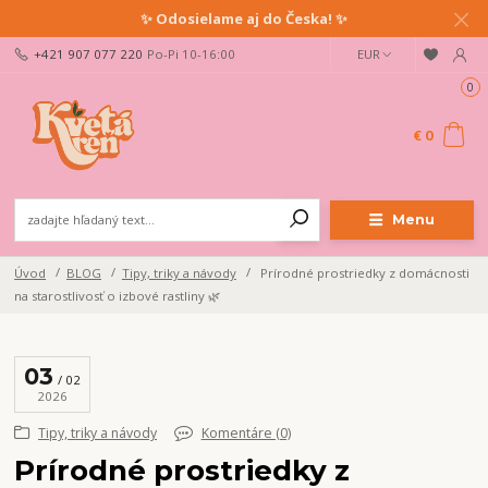
✨ Odosielame aj do Česka! ✨
+421 907 077 220
Po-Pi 10-16:00
EUR
0
€ 0
Menu
Úvod
BLOG
Tipy, triky a návody
Prírodné prostriedky z domácnosti
na starostlivosť o izbové rastliny 🌿
03
02
2026
Tipy, triky a návody
Komentáre (0)
Prírodné prostriedky z