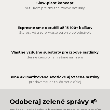
Slow-plant koncept
s útulkom pre smutné izbové rastlinky
Expresne sme doručili už 15 100+ balíkov
Starostlivé a zero-waste balenie objednávok
Vlastné vzdušné substráty pre izbové rastlinky
denne čerstvo namiešané na mieru
Plne aklimatizované exotické aj vzácne rastliny
predávame len to, čo rastie ďalej
Odoberaj zelené správy 🌱
Prihlás sa – získaš prístup k rastlinným tipom, akciám a tajným