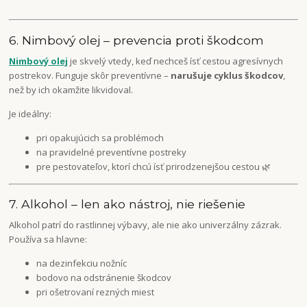
6. Nimbový olej – prevencia proti škodcom
Nimbový olej
je skvelý vtedy, keď nechceš ísť cestou agresívnych
postrekov. Funguje skôr preventívne –
narušuje cyklus škodcov
,
než by ich okamžite likvidoval.
Je ideálny:
pri opakujúcich sa problémoch
na pravidelné preventívne postreky
pre pestovateľov, ktorí chcú ísť prirodzenejšou cestou 🌿
7. Alkohol – len ako nástroj, nie riešenie
Alkohol patrí do rastlinnej výbavy, ale nie ako univerzálny zázrak.
Používa sa hlavne:
na dezinfekciu nožníc
bodovo na odstránenie škodcov
pri ošetrovaní rezných miest