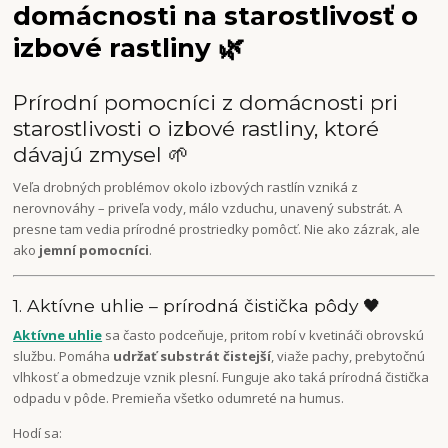
domácnosti na starostlivosť o
izbové rastliny 🌿
Prírodní pomocníci z domácnosti pri
starostlivosti o izbové rastliny, ktoré
dávajú zmysel 🌱
Veľa drobných problémov okolo izbových rastlín vzniká z
nerovnováhy – priveľa vody, málo vzduchu, unavený substrát. A
presne tam vedia prírodné prostriedky pomôcť. Nie ako zázrak, ale
ako
jemní pomocníci
.
1. Aktívne uhlie – prírodná čistička pôdy 🖤
Aktívne uhlie
sa často podceňuje, pritom robí v kvetináči obrovskú
službu. Pomáha
udržať substrát čistejší
, viaže pachy, prebytočnú
vlhkosť a obmedzuje vznik plesní. Funguje ako taká prírodná čistička
odpadu v pôde. Premieňa všetko odumreté na humus.
Hodí sa: