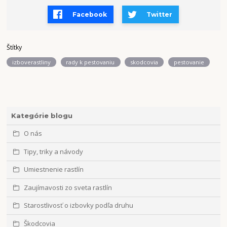
Facebook
Twitter
Štítky
izboverastliny
rady k pestovaniu
skodcovia
pestovanie
Kategórie blogu
O nás
Tipy, triky a návody
Umiestnenie rastlín
Zaujímavosti zo sveta rastlín
Starostlivosť o izbovky podľa druhu
Škodcovia