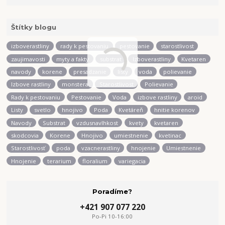
Štítky blogu
izboverastliny
rady k pestovaniu
pestovanie
starostlivost
zaujimavosti
myty a fakty
substrat
Izboverastliny
Kvetaren
navody
korene
presadzanie
listy
voda
polievanie
Izbove rastliny
monstera
Starostlivost
Polievanie
Rady k pestovaniu
Pestovanie
Voda
izbove rastliny
aroid
Listy
svetlo
hnojivo
Poda
Kvetáreň
hnitie korenov
Navody
Substrat
vzdusnavlhkost
kvety
kvetaren
skodcovia
Korene
Hnojivo
umiestnenie
kvetinac
Starostlivosť
poda
vzacnerastliny
hnojenie
Umiestnenie
Hnojenie
terarium
floralium
variegacia
Poradíme?
+421 907 077 220
Po-Pi 10-16:00