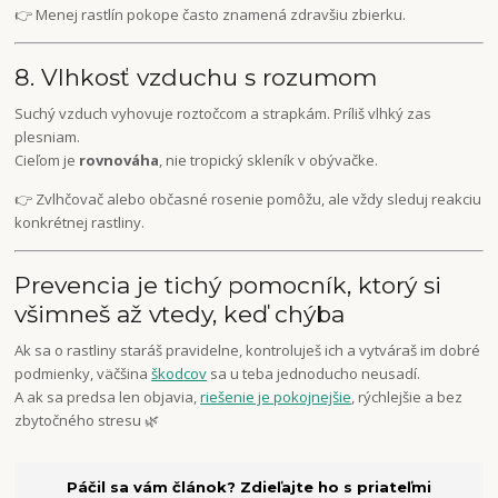
👉 Menej rastlín pokope často znamená zdravšiu zbierku.
8. Vlhkosť vzduchu s rozumom
Suchý vzduch vyhovuje roztočcom a strapkám. Príliš vlhký zas
plesniam.
Cieľom je
rovnováha
, nie tropický skleník v obývačke.
👉 Zvlhčovač alebo občasné rosenie pomôžu, ale vždy sleduj reakciu
konkrétnej rastliny.
Prevencia je tichý pomocník, ktorý si
všimneš až vtedy, keď chýba
Ak sa o rastliny staráš pravidelne, kontroluješ ich a vytváraš im dobré
podmienky, väčšina
škodcov
sa u teba jednoducho neusadí.
A ak sa predsa len objavia,
riešenie je pokojnejšie
, rýchlejšie a bez
zbytočného stresu 🌿
Páčil sa vám článok? Zdieľajte ho s priateľmi