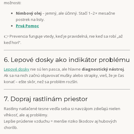
možnosti:
Nimbový olej
– jemný, ale účinný. Stačí 1–2× mesačne
postrek na listy.
Prvá Pomoc
👉 Prevencia funguje vtedy, keď je pravidelná, nie keď sa robí „až
keď horí“.
6. Lepové dosky ako indikátor problému
Lepové dosky
nie sú len pasca, ale hlavne
diagnostický nástroj
.
Ak sa na nich začnú objavovať mušky alebo strapky, vieš, že je čas
konať – ešte skôr, než sa problém rozšíri.
7. Dopraj rastlinám priestor
Rastliny natlačené tesne vedľa seba si navzájom zdieľajú nielen
vlhkosť, ale aj problémy.
Lepšie prúdenie vzduchu = menšie riziko škodcov aj hubových
chorôb.