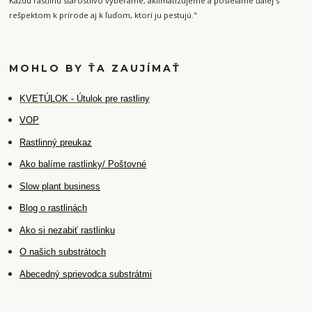
Každú rastlinu starostlivo vyberáme, aklimatizujeme a posielame ďalej s
rešpektom k prírode aj k ľuďom, ktorí ju pestujú."
MOHLO BY ŤA ZAUJÍMAŤ
K
VETÚLOK - Útulok pre rastliny
VOP
Rastlinný preukaz
Ako balíme rastlinky/ Poštovné
Slow plant business
Blog o rastlinách
Ako si nezabiť rastlinku
O našich substrátoch
Abecedný sprievodca substrátmi