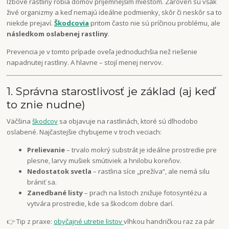
Izbové rastliny robia domov príjemnejším miestom. Zároveň sú však
živé organizmy a keď nemajú ideálne podmienky, skôr či neskôr sa to
niekde prejaví.
Škodcovia
pritom často nie sú príčinou problému, ale
následkom oslabenej rastliny
.
Prevencia je v tomto prípade oveľa jednoduchšia než riešenie
napadnutej rastliny. A hlavne – stojí menej nervov.
1. Správna starostlivosť je základ (aj keď
to znie nudne)
Väčšina
škodcov
sa objavuje na rastlinách, ktoré sú dlhodobo
oslabené. Najčastejšie chybujeme v troch veciach:
Prelievanie
– trvalo mokrý substrát je ideálne prostredie pre
plesne, larvy mušiek smútiviek a hnilobu koreňov.
Nedostatok svetla
– rastlina síce „prežíva“, ale nemá silu
brániť sa.
Zanedbané listy
– prach na listoch znižuje fotosyntézu a
vytvára prostredie, kde sa škodcom dobre darí.
👉 Tip z praxe:
obyčajné utretie listov
vlhkou handričkou raz za pár