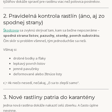
týždňov dokáže spraviť pre rastlinu viac než polovica postrekov.
2. Pravidelná kontrola rastlín (áno, aj zo
spodnej strany)
Škodcovia
sa zvyknú skrývať tam, kam sa bežne nepozeráme –
spodná strana listov, pazuchy, stonky, povrch substrátu
.
Čím skôr si problém všimneš, tým jednoduchšie sa rieši.
Všímaj si:
drobné bodky a fľaky
lepkavý povrch listov
jemné pavučinky
deformované alebo žltnúce listy
👉 Ak niečo nesedí, nečakaj, „či sa to zlepší samo“.
3. Nové rastliny patria do karantény
Jedna nová rastlina dokáže nakaziť celú zbierku. A často úplne
nevinne.