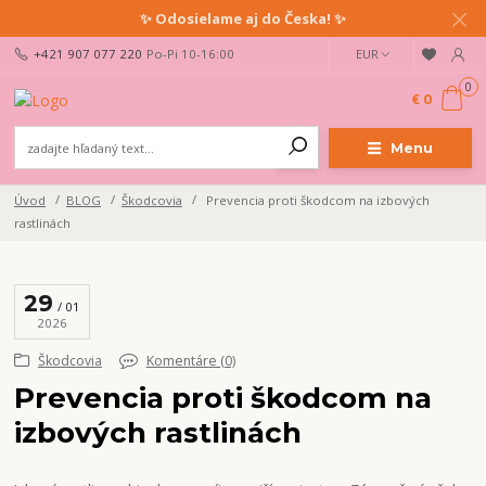
✨ Odosielame aj do Česka! ✨
+421 907 077 220
Po-Pi 10-16:00
EUR
0
€ 0
Menu
Úvod
BLOG
Škodcovia
Prevencia proti škodcom na izbových
rastlinách
29
01
2026
Škodcovia
Komentáre (0)
Prevencia proti škodcom na
izbových rastlinách