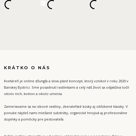
KRÁTKO O NÁS
Kvetáreň je online džungľa a slow plant koncept, ktorý vznikol v roku 2020 v
Banskej Bystrici. Sme posadnutí rastlinkami a celý náš život sa odjakživa točil
okolo nich, kvetov a okolo umenia.
Zameriavame sa na izbové rastliny, zberateľské kúsky aj obľúbené klasiky. V
ponuke nájdeš nami miešané substráty, organické hnojivá aj profesionálne
doplnky a pomôcky pre pestovateľa.