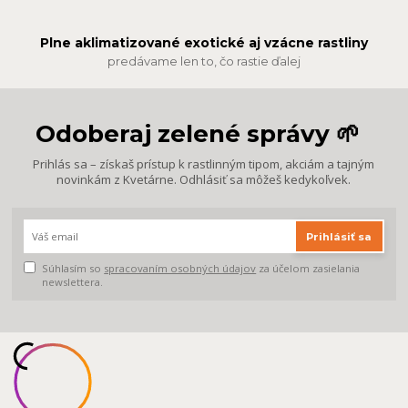
Plne aklimatizované exotické aj vzácne rastliny
predávame len to, čo rastie ďalej
Odoberaj zelené správy 🌱
Prihlás sa – získaš prístup k rastlinným tipom, akciám a tajným
novinkám z Kvetárne. Odhlásiť sa môžeš kedykoľvek.
Prihlásiť sa
Súhlasím so
spracovaním osobných údajov
za účelom zasielania
newslettera.