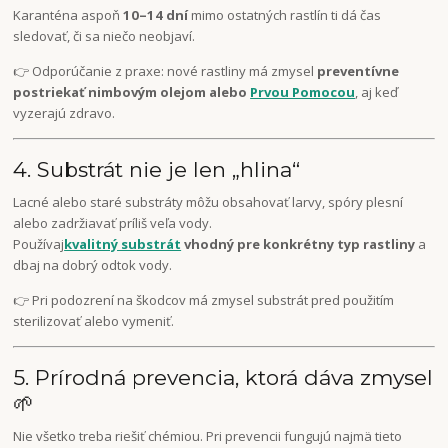
Karanténa aspoň
10–14 dní
mimo ostatných rastlín ti dá čas
sledovať, či sa niečo neobjaví.
👉 Odporúčanie z praxe: nové rastliny má zmysel
preventívne
postriekať nimbovým olejom alebo
Prvou Pomocou
, aj keď
vyzerajú zdravo.
4. Substrát nie je len „hlina“
Lacné alebo staré substráty môžu obsahovať larvy, spóry plesní
alebo zadržiavať príliš veľa vody.
Používaj
kvalitný substrát
vhodný pre konkrétny typ rastliny
a
dbaj na dobrý odtok vody.
👉 Pri podozrení na škodcov má zmysel substrát pred použitím
sterilizovať alebo vymeniť.
5. Prírodná prevencia, ktorá dáva zmysel
🌱
Nie všetko treba riešiť chémiou. Pri prevencii fungujú najmä tieto