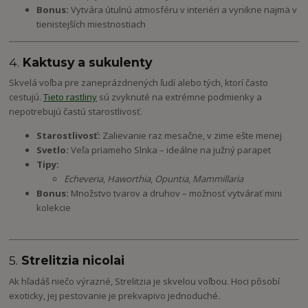
Bonus:
Vytvára útulnú atmosféru v interiéri a vynikne najmä v
tienistejších miestnostiach
4.
Kaktusy a sukulenty
Skvelá voľba pre zaneprázdnených ľudí alebo tých, ktorí často
cestujú.
Tieto rastliny
sú zvyknuté na extrémne podmienky a
nepotrebujú častú starostlivosť.
Starostlivosť:
Zalievanie raz mesačne, v zime ešte menej
Svetlo:
Veľa priameho Slnka – ideálne na južný parapet
Tipy:
Echeveria
,
Haworthia
,
Opuntia
,
Mammillaria
Bonus:
Množstvo tvarov a druhov – možnosť vytvárať mini
kolekcie
5.
Strelitzia nicolai
Ak hľadáš niečo výrazné, Strelitzia je skvelou voľbou. Hoci pôsobí
exoticky, jej pestovanie je prekvapivo jednoduché.