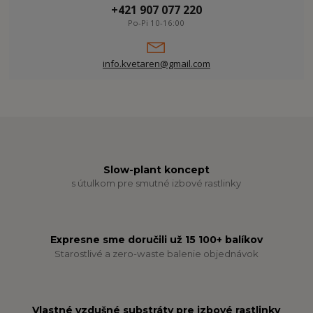
+421 907 077 220
Po-Pi 10-16:00
info.kvetaren@gmail.com
Slow-plant koncept
s útulkom pre smutné izbové rastlinky
Expresne sme doručili už 15 100+ balíkov
Starostlivé a zero-waste balenie objednávok
Vlastné vzdušné substráty pre izbové rastlinky