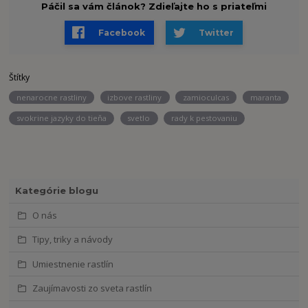
Páčil sa vám článok? Zdieľajte ho s priateľmi
Facebook
Twitter
Štítky
nenarocne rastliny
izbove rastliny
zamioculcas
maranta
svokrine jazyky do tieňa
svetlo
rady k pestovaniu
Kategórie blogu
O nás
Tipy, triky a návody
Umiestnenie rastlín
Zaujímavosti zo sveta rastlín