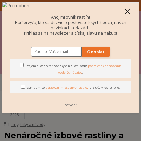
✨ Odosielame aj do Česka! ✨
+421 907 077 220
Po-Pi 10-16:00
EUR
Ahoj milovník rastlín!
Buď prvý/á, kto sa dozvie o pestovateľských tipoch, našich
0
novinkách a zľavách.
Prihlás sa na newsletter a získaj zľavu na nákup!
€ 0
Odoslať
Menu
Prajem si odoberať novinky e-mailom podľa
podmienok spracovania
osobných údajov
.
Úvod
BLOG
Tipy, triky a návody
Nenáročné izbové rastliny a kvety
bez starostí
Súhlasím so
spracovaním osobných údajov
pre účely registrácie.
Zatvoriť
12
09
2025
Tipy, triky a návody
Nenáročné izbové rastliny a