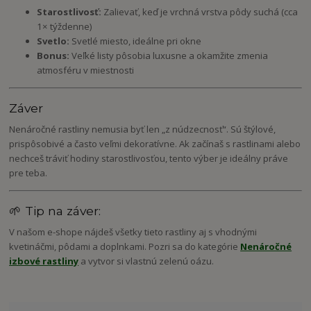
Starostlivosť:
Zalievať, keď je vrchná vrstva pôdy suchá (cca
1× týždenne)
Svetlo:
Svetlé miesto, ideálne pri okne
Bonus:
Veľké listy pôsobia luxusne a okamžite zmenia
atmosféru v miestnosti
Záver
Nenáročné rastliny nemusia byť len „z núdzecnosť“. Sú štýlové,
prispôsobivé a často veľmi dekoratívne. Ak začínaš s rastlinami alebo
nechceš tráviť hodiny starostlivosťou, tento výber je ideálny práve
pre teba.
🌱 Tip na záver:
V našom e-shope nájdeš všetky tieto rastliny aj s vhodnými
kvetináčmi, pôdami a doplnkami. Pozri sa do kategórie
Nenáročné
izbové rastliny
a vytvor si vlastnú zelenú oázu.