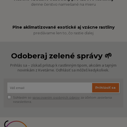
denne čerstvo namiešané na mieru
Plne aklimatizované exotické aj vzácne rastliny
predávame len to, čo rastie ďalej
Odoberaj zelené správy 🌱
Prihlás sa – získaš prístup k rastlinným tipom, akciám a tajným
novinkám z Kvetárne. Odhlásiť sa môžeš kedykoľvek.
Prihlásiť sa
Súhlasím so
spracovaním osobných údajov
za účelom zasielania
newslettera.