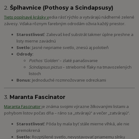
2.
Šplhavnice (Pothosy a Scindapsusy)
Tieto popínavé krásky v
edia rásť rýchlo a vytvárajú nádherné zelené
závesy. Vďaka rôznym farebným odrodám oživia každý priestor.
Starostlivosť:
Zalievaš keď substrát takmer úplne preshne a
listy mierne zavädnú
Svetlo:
Jasné nepriame svetlo, znesú aj polotieň
Odrody:
Pothos 'Golden'
– zlaté panašovanie
Scindapsus pictus
– strieborné fľaky na tmavozelených
listoch
Bonus:
Jednoduché rozmnožovanie odrezkami
3.
Maranta Fascinator
Maranta Fascinator
je známa svojimi výrazne žilkovanými listami a
pohybom listov počas dňa – ráno sa „otvárajú“ a večer „zatvárajú“.
Starostlivosť:
Pôda by mala byť stále mierne vlhká, ale nie
premokrená
Svetlo:
Rozptýlené svetlo, nevystavovať priamemu slnku