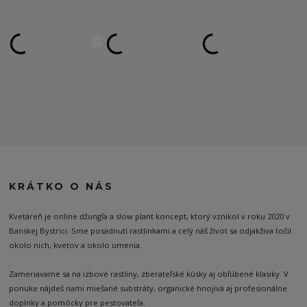
KRÁTKO O NÁS
Kvetáreň je online džungľa a slow plant koncept, ktorý vznikol v roku 2020 v
Banskej Bystrici. Sme posadnutí rastlinkami a celý náš život sa odjakživa točil
okolo nich, kvetov a okolo umenia.
Zameriavame sa na izbové rastliny, zberateľské kúsky aj obľúbené klasiky. V
ponuke nájdeš nami miešané substráty, organické hnojivá aj profesionálne
doplnky a pomôcky pre pestovateľa.