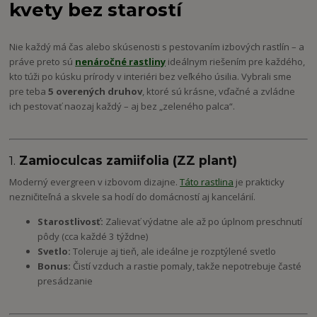
kvety bez starostí
Nie každý má čas alebo skúsenosti s pestovaním izbových rastlín – a
práve preto sú
nenáročné rastliny
ideálnym riešením pre každého,
kto túži po kúsku prírody v interiéri bez veľkého úsilia. Vybrali sme
pre teba
5 overených druhov
, ktoré sú krásne, vďačné a zvládne
ich pestovať naozaj každý – aj bez „zeleného palca“.
1.
Zamioculcas zamiifolia (ZZ plant)
Moderný evergreen v izbovom dizajne.
Táto rastlina
je prakticky
nezničiteľná a skvele sa hodí do domácností aj kancelárií.
Starostlivosť:
Zalievať výdatne ale až po úplnom preschnutí
pôdy (cca každé 3 týždne)
Svetlo:
Toleruje aj tieň, ale ideálne je rozptýlené svetlo
Bonus:
Čistí vzduch a rastie pomaly, takže nepotrebuje časté
presádzanie