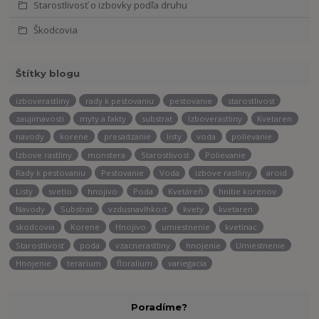
Starostlivosť o izbovky podľa druhu
Škodcovia
Štítky blogu
izboverastliny
rady k pestovaniu
pestovanie
starostlivost
zaujimavosti
myty a fakty
substrat
Izboverastliny
Kvetaren
navody
korene
presadzanie
listy
voda
polievanie
Izbove rastliny
monstera
Starostlivost
Polievanie
Rady k pestovaniu
Pestovanie
Voda
izbove rastliny
aroid
Listy
svetlo
hnojivo
Poda
Kvetáreň
hnitie korenov
Navody
Substrat
vzdusnavlhkost
kvety
kvetaren
skodcovia
Korene
Hnojivo
umiestnenie
kvetinac
Starostlivosť
poda
vzacnerastliny
hnojenie
Umiestnenie
Hnojenie
terarium
floralium
variegacia
Poradíme?