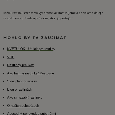
Každú rastlinu starostlivo vyberáme, aklimatizujeme a posielame ďalej s
rešpektom k prírode aj k ľuďom, ktorí ju pestujú."
MOHLO BY ŤA ZAUJÍMAŤ
K
VETÚLOK - Útulok pre rastliny
VOP
Rastlinný preukaz
Ako balíme rastlinky/ Poštovné
Slow plant business
Blog o rastlinách
Ako si nezabiť rastlinku
O našich substrátoch
Abecedný sprievodca substrátmi