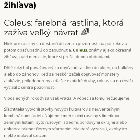
žihľava)
Coleus: farebná rastlina, ktorá
zažíva veľký návrat 🌈
Niektoré rastliny sa dostanú do centra pozornosti na pár rokov a
potom opäť upadnú do zabudnutia.
Coleus
, známy aj ako okrasná
žihľava, patrí medzi tie, ktoré si prešli oboma obdobiami.
Dlhé roky bol považovaný za obyčajnú rastlinu do okien, na balkóny
alebo do záhonov. Keď sa neskôr začali objavovať monstery,
alokázie, philodendrony a ďalšie exotické druhy, coleus sa na chvíľu
vytratil z centra pozornosti.
V posledných rokoch sa však vracia. A vôbec sa tomu nečudujeme.
Šľachtitelia vytvorili stovky nových kultivarov s neuveriteľnými
kombináciami farieb. Nájdeme medzi nimi rastliny s limetkovo
zelenými listami, sýto ružovými stredmi, bordovými okrajmi alebo
dokonca takmer čiernym sfarbením. Niektoré vyzerajú, akoby ich
niekto maľoval štetcom.