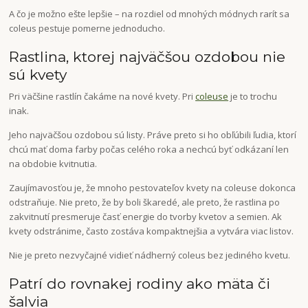
A čo je možno ešte lepšie – na rozdiel od mnohých módnych rarít sa
coleus pestuje pomerne jednoducho.
Rastlina, ktorej najväčšou ozdobou nie
sú kvety
Pri väčšine rastlín čakáme na nové kvety. Pri
coleuse
je to trochu
inak.
Jeho najväčšou ozdobou sú listy. Práve preto si ho obľúbili ľudia, ktorí
chcú mať doma farby počas celého roka a nechcú byť odkázaní len
na obdobie kvitnutia.
Zaujímavosťou je, že mnoho pestovateľov kvety na coleuse dokonca
odstraňuje. Nie preto, že by boli škaredé, ale preto, že rastlina po
zakvitnutí presmeruje časť energie do tvorby kvetov a semien. Ak
kvety odstránime, často zostáva kompaktnejšia a vytvára viac listov.
Nie je preto nezvyčajné vidieť nádherný coleus bez jediného kvetu.
Patrí do rovnakej rodiny ako mäta či
šalvia