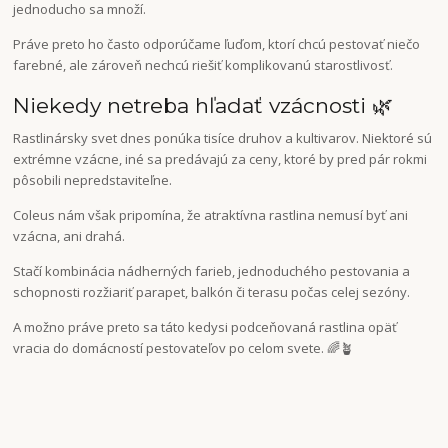
jednoducho sa množí.
Práve preto ho často odporúčame ľuďom, ktorí chcú pestovať niečo
farebné, ale zároveň nechcú riešiť komplikovanú starostlivosť.
Niekedy netreba hľadať vzácnosti 🌿
Rastlinársky svet dnes ponúka tisíce druhov a kultivarov. Niektoré sú
extrémne vzácne, iné sa predávajú za ceny, ktoré by pred pár rokmi
pôsobili nepredstaviteľne.
Coleus nám však pripomína, že atraktívna rastlina nemusí byť ani
vzácna, ani drahá.
Stačí kombinácia nádherných farieb, jednoduchého pestovania a
schopnosti rozžiariť parapet, balkón či terasu počas celej sezóny.
A možno práve preto sa táto kedysi podceňovaná rastlina opäť
vracia do domácností pestovateľov po celom svete. 🌈🪴