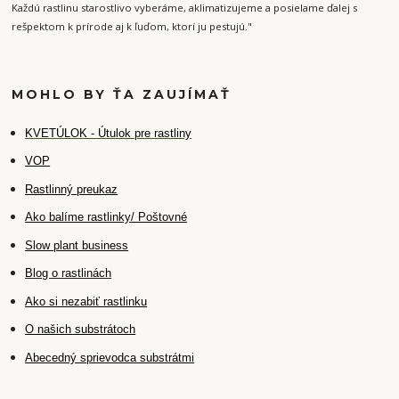
Každú rastlinu starostlivo vyberáme, aklimatizujeme a posielame ďalej s
rešpektom k prírode aj k ľuďom, ktorí ju pestujú."
MOHLO BY ŤA ZAUJÍMAŤ
K
VETÚLOK - Útulok pre rastliny
VOP
Rastlinný preukaz
Ako balíme rastlinky/ Poštovné
Slow plant business
Blog o rastlinách
Ako si nezabiť rastlinku
O našich substrátoch
Abecedný sprievodca substrátmi