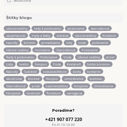
Škodcovia
Štítky blogu
izboverastliny
rady k pestovaniu
pestovanie
starostlivost
zaujimavosti
myty a fakty
substrat
Izboverastliny
Kvetaren
navody
korene
presadzanie
listy
voda
polievanie
Izbove rastliny
monstera
Starostlivost
Polievanie
Rady k pestovaniu
Pestovanie
Voda
izbove rastliny
aroid
Listy
svetlo
hnojivo
Poda
Kvetáreň
hnitie korenov
Navody
Substrat
vzdusnavlhkost
kvety
kvetaren
skodcovia
Korene
Hnojivo
umiestnenie
kvetinac
Starostlivosť
poda
vzacnerastliny
hnojenie
Umiestnenie
Hnojenie
terarium
floralium
variegacia
Poradíme?
+421 907 077 220
Po-Pi 10-16:00