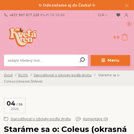
✨ Odosielame aj do Česka! ✨
+421 907 077 220
Po-Pi 10-16:00
EUR
0
€ 0
Menu
Úvod
BLOG
Starostlivosť o izbovky podľa druhu
Staráme sa o:
Coleus (okrasná žihľava)
04
06
2026
Starostlivosť o izbovky podľa druhu
Komentáre (0)
Staráme sa o: Coleus (okrasná