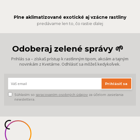
Plne aklimatizované exotické aj vzácne rastliny
predávame len to, čo rastie ďalej
Odoberaj zelené správy 🌱
Prihlás sa – získaš prístup k rastlinným tipom, akciám a tajným
novinkám z Kvetárne. Odhlásiť sa môžeš kedykoľvek.
Prihlásiť sa
Súhlasím so
spracovaním osobných údajov
za účelom zasielania
newslettera.