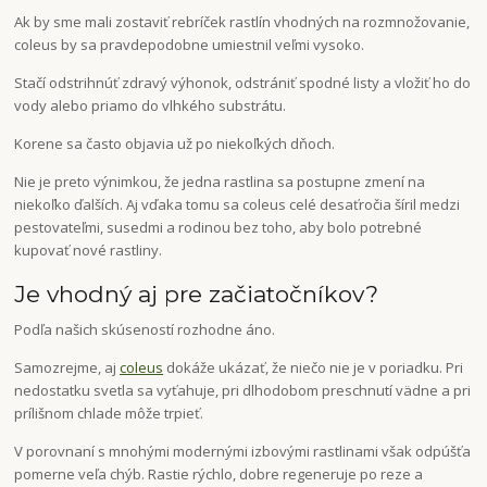
Ak by sme mali zostaviť rebríček rastlín vhodných na rozmnožovanie,
coleus by sa pravdepodobne umiestnil veľmi vysoko.
Stačí odstrihnúť zdravý výhonok, odstrániť spodné listy a vložiť ho do
vody alebo priamo do vlhkého substrátu.
Korene sa často objavia už po niekoľkých dňoch.
Nie je preto výnimkou, že jedna rastlina sa postupne zmení na
niekoľko ďalších. Aj vďaka tomu sa coleus celé desaťročia šíril medzi
pestovateľmi, susedmi a rodinou bez toho, aby bolo potrebné
kupovať nové rastliny.
Je vhodný aj pre začiatočníkov?
Podľa našich skúseností rozhodne áno.
Samozrejme, aj
coleus
dokáže ukázať, že niečo nie je v poriadku. Pri
nedostatku svetla sa vyťahuje, pri dlhodobom preschnutí vädne a pri
prílišnom chlade môže trpieť.
V porovnaní s mnohými modernými izbovými rastlinami však odpúšťa
pomerne veľa chýb. Rastie rýchlo, dobre regeneruje po reze a