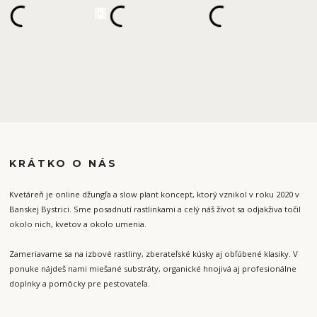
KRÁTKO O NÁS
Kvetáreň je online džungľa a slow plant koncept, ktorý vznikol v roku 2020 v
Banskej Bystrici. Sme posadnutí rastlinkami a celý náš život sa odjakživa točil
okolo nich, kvetov a okolo umenia.
Zameriavame sa na izbové rastliny, zberateľské kúsky aj obľúbené klasiky. V
ponuke nájdeš nami miešané substráty, organické hnojivá aj profesionálne
doplnky a pomôcky pre pestovateľa.