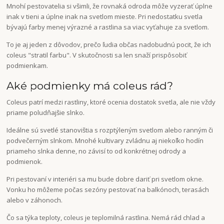
Mnohí pestovatelia si všimli, že rovnaká odroda môže vyzerať úplne
inak v tieni a úplne inak na svetlom mieste. Pri nedostatku svetla
bývajú farby menej výrazné a rastlina sa viac vyťahuje za svetlom.
To je aj jeden z dôvodov, prečo ľudia občas nadobudnú pocit, že ich
coleus "stratil farbu". V skutočnosti sa len snaží prispôsobiť
podmienkam.
Aké podmienky má coleus rád?
Coleus patrí medzi rastliny, ktoré ocenia dostatok svetla, ale nie vždy
priame poludňajšie slnko.
Ideálne sú svetlé stanovištia s rozptýleným svetlom alebo ranným či
podvečerným slnkom. Mnohé kultivary zvládnu aj niekoľko hodín
priameho slnka denne, no závisí to od konkrétnej odrody a
podmienok.
Pri pestovaní v interiéri sa mu bude dobre dariť pri svetlom okne.
Vonku ho môžeme počas sezóny pestovať na balkónoch, terasách
alebo v záhonoch.
Čo sa týka teploty, coleus je teplomilná rastlina. Nemá rád chlad a