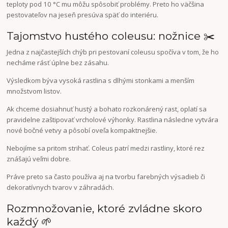
teploty pod 10 °C mu môžu spôsobiť problémy. Preto ho väčšina
pestovateľov na jeseň presúva späť do interiéru.
Tajomstvo hustého coleusu: nožnice ✂️
Jedna z najčastejších chýb pri pestovaní coleusu spočíva v tom, že ho
necháme rásť úplne bez zásahu.
Výsledkom býva vysoká rastlina s dlhými stonkami a menším
množstvom listov.
Ak chceme dosiahnuť hustý a bohato rozkonárený rast, oplatí sa
pravidelne zaštipovať vrcholové výhonky. Rastlina následne vytvára
nové bočné vetvy a pôsobí oveľa kompaktnejšie.
Nebojíme sa pritom strihať. Coleus patrí medzi rastliny, ktoré rez
znášajú veľmi dobre.
Práve preto sa často používa aj na tvorbu farebných výsadieb či
dekoratívnych tvarov v záhradách.
Rozmnožovanie, ktoré zvládne skoro
každý 🌱