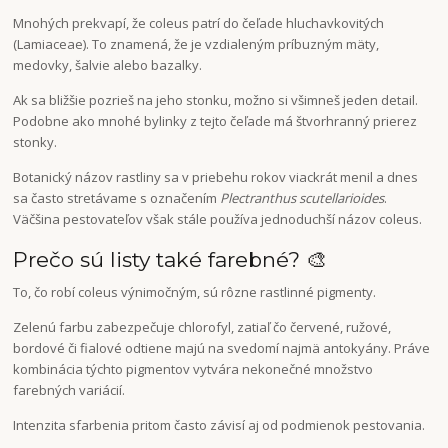
Mnohých prekvapí, že coleus patrí do čeľade hluchavkovitých
(Lamiaceae). To znamená, že je vzdialeným príbuzným mäty,
medovky, šalvie alebo bazalky.
Ak sa bližšie pozrieš na jeho stonku, možno si všimneš jeden detail.
Podobne ako mnohé bylinky z tejto čeľade má štvorhranný prierez
stonky.
Botanický názov rastliny sa v priebehu rokov viackrát menil a dnes
sa často stretávame s označením
Plectranthus scutellarioides
.
Väčšina pestovateľov však stále používa jednoduchší názov coleus.
Prečo sú listy také farebné? 🎨
To, čo robí coleus výnimočným, sú rôzne rastlinné pigmenty.
Zelenú farbu zabezpečuje chlorofyl, zatiaľ čo červené, ružové,
bordové či fialové odtiene majú na svedomí najmä antokyány. Práve
kombinácia týchto pigmentov vytvára nekonečné množstvo
farebných variácií.
Intenzita sfarbenia pritom často závisí aj od podmienok pestovania.