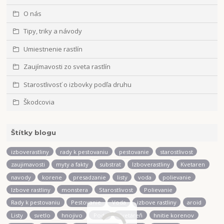
O nás
Tipy, triky a návody
Umiestnenie rastlín
Zaujímavosti zo sveta rastlín
Starostlivosť o izbovky podľa druhu
Škodcovia
Štítky blogu
izboverastliny
rady k pestovaniu
pestovanie
starostlivost
zaujimavosti
myty a fakty
substrat
Izboverastliny
Kvetaren
navody
korene
presadzanie
listy
voda
polievanie
Izbove rastliny
monstera
Starostlivost
Polievanie
Rady k pestovaniu
Pestovanie
Voda
izbove rastliny
aroid
Listy
svetlo
hnojivo
Poda
Kvetáreň
hnitie korenov