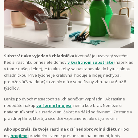
Substrát ako vyjedená chladnička
Kvetináč je uzavretý systém.
Keď si rastlinku prinesiete domov
v kvalitnom substráte
(napríklad
v tom z našej dielne), je to ako keby sa nasťahovala do bytu s plnou
chladničkou. Prvé týždne je kráľovná, hoduje a nič jej nechýba,
pretože väčšina dobrých zemín má v sebe živiny zhruba na 6 až 8
týždňov.
Lenže po dvoch mesiacoch sa „chladnička“ vyprázdni. Ak rastline
nedodáte nákup
vo forme hnojiva
, nemá kde brať. Nemôže si
natiahnuť koreň k susedovi ani čakať na dážď so živinami. Zostane v
prázdnej hline, ktorá ju síce drží vzpriamene, ale už ju nekŕmi.
Ako spoznáš, že tvoja rastlina drží nedobrovoľnú diétu?
Hoci
my
hnojíme
pravidelne, vieme presne spoznať moment, kedy