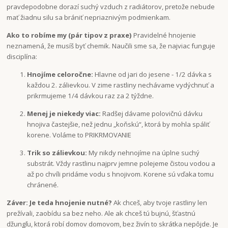
pravdepodobne dorazí suchý vzduch z radiátorov, pretože nebude
mať žiadnu silu sa brániť nepriaznivým podmienkam.
Ako to robíme my (pár tipov z praxe)
Pravidelné hnojenie
neznamená, že musíš byť chemik. Naučili sme sa, že najviac funguje
disciplína:
Hnojíme celoročne:
Hlavne od jari do jesene - 1/2 dávka s
každou 2. zálievkou. V zime rastliny nechávame vydýchnuť a
prikrmujeme 1/4 dávkou raz za 2 týždne.
Menej je niekedy viac:
Radšej dávame polovičnú dávku
hnojiva častejšie, než jednu „koňskú“, ktorá by mohla spáliť
korene. Voláme to PRIKRMOVANIE
Trik so zálievkou:
My nikdy nehnojíme na úplne suchý
substrát. Vždy rastlinu najprv jemne polejeme čistou vodou a
až po chvíli pridáme vodu s hnojivom. Korene sú vďaka tomu
chránené.
Záver: Je teda hnojenie nutné?
Ak chceš, aby tvoje rastliny len
prežívali, zaobídu sa bez neho. Ale ak chceš tú bujnú, šťastnú
džungľu, ktorá robí domov domovom, bez živín to skrátka nepôjde. Je