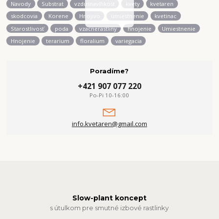
Navody
Substrat
vzdusnavlhkost
kvety
kvetaren
skodcovia
Korene
Hnojivo
umiestnenie
kvetinac
Starostlivosť
poda
vzacnerastliny
hnojenie
Umiestnenie
Hnojenie
terarium
floralium
variegacia
Poradíme?
+421 907 077 220
Po-Pi 10-16:00
info.kvetaren@gmail.com
Slow-plant koncept
s útulkom pre smutné izbové rastlinky