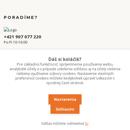
PORADÍME?
+421 907 077 220
Po-Pi 10-16:00
info.kvetaren@gmail.com
Dáš si koláčik?
Pre základnú funkčnosť, spríjemnenie používania webu,
analytické účely a v prípade udelenia súhlasu aj na účely cielenia
reklamy využívame súbory cookies. Nastavenie vlastných
preferencií cookies môžete kedykoľvek upraviť odkazom v
spodnej časti stránok.
Nastavenia
Upravit sběr cookies.
Súhlasím
Copyright 2020-2026 ©Kvetúlok / Kvetáreň
Súhlas môžete odmietnuť
tu
.
Vytvorené na
Eshop-rychlo.sk