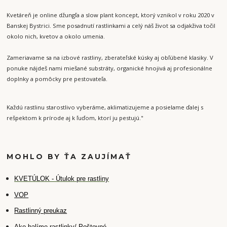
Kvetáreň je online džungľa a slow plant koncept, ktorý vznikol v roku 2020 v
Banskej Bystrici. Sme posadnutí rastlinkami a celý náš život sa odjakživa točil
okolo nich, kvetov a okolo umenia.
Zameriavame sa na izbové rastliny, zberateľské kúsky aj obľúbené klasiky. V
ponuke nájdeš nami miešané substráty, organické hnojivá aj profesionálne
doplnky a pomôcky pre pestovateľa.
Každú rastlinu starostlivo vyberáme, aklimatizujeme a posielame ďalej s
rešpektom k prírode aj k ľuďom, ktorí ju pestujú."
MOHLO BY ŤA ZAUJÍMAŤ
K
VETÚLOK - Útulok pre rastliny
VOP
Rastlinný preukaz
Ako balíme rastlinky/ Poštovné