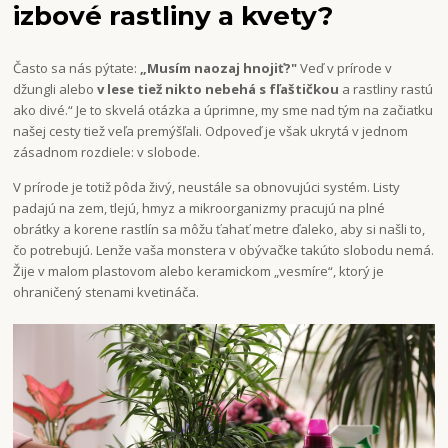
izbové rastliny a kvety?
Často sa nás pýtate:
„Musím naozaj hnojiť?"
Veď v prírode v
džungli alebo
v lese tiež nikto nebehá s fľaštičkou
a rastliny rastú
ako divé.“ Je to skvelá otázka a úprimne, my sme nad tým na začiatku
našej cesty tiež veľa premýšľali. Odpoveď je však ukrytá v jednom
zásadnom rozdiele: v slobode.
V prírode je totiž pôda živý, neustále sa obnovujúci systém. Listy
padajú na zem, tlejú, hmyz a mikroorganizmy pracujú na plné
obrátky a korene rastlín sa môžu ťahať metre ďaleko, aby si našli to,
čo potrebujú. Lenže vaša monstera v obývačke takúto slobodu nemá.
Žije v malom plastovom alebo keramickom „vesmíre“, ktorý je
ohraničený stenami kvetináča.