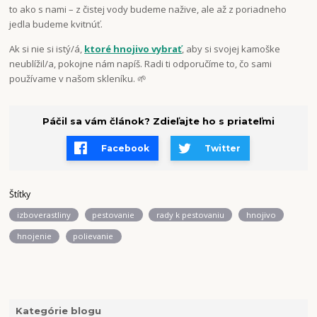
to ako s nami – z čistej vody budeme nažive, ale až z poriadneho
jedla budeme kvitnúť.
Ak si nie si istý/á,
ktoré hnojivo vybrať
, aby si svojej kamoške
neublížil/a, pokojne nám napíš. Radi ti odporučíme to, čo sami
používame v našom skleníku. 🌱
Páčil sa vám článok? Zdieľajte ho s priateľmi
Facebook
Twitter
Štítky
izboverastliny
pestovanie
rady k pestovaniu
hnojivo
hnojenie
polievanie
Kategórie blogu