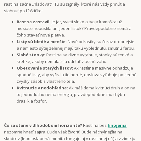
rastlina začne „hladovať“. Tu sú signály, ktoré nás vždy prinútia
siahnuť po fľaštičke:
Rast sa zastavil:
Je jar, svieti slnko a tvoja kamoška už
mesiace nepustila ani jeden lístok? Pravdepodobne nemá z
čoho stavať nové pletivá.
Listy sú bledé a menšie:
Nové prírastky sú čoraz drobnejšie
a namiesto sýtej zelenej majú takú vyblednutú, smutnú farbu.
Slabé stonky:
Rastlina sa divne vyťahuje, stonky sú tenké a
krehké, akoby nemala silu udržať vlastnú váhu.
Obetovanie starých listov:
Ak rastlina masívne odhadzuje
spodné listy, aby vyživila tie horné, doslova vyťahuje posledné
zvyšky zásob z vlastného tela.
Kvitnutie v nedohľadne:
Ak máš doma kvitnúci druh a on na
to jednoducho nemá energiu, pravdepodobne mu chýba
draslík a fosfor.
Čo sa stane v dlhodobom horizonte?
Rastlina bez
hnojenia
nezomrie hneď zajtra. Bude však živoriť. Bude náchylnejšia na
škodcov (lebo oslabená imunita funguje aj v rastlinnej ríši) a v zime ju