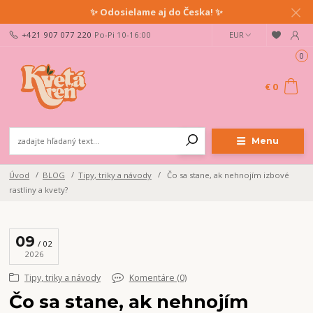
✨ Odosielame aj do Česka! ✨
+421 907 077 220
Po-Pi 10-16:00
EUR
0
€ 0
Menu
Úvod
BLOG
Tipy, triky a návody
Čo sa stane, ak nehnojím izbové
rastliny a kvety?
09
02
2026
Tipy, triky a návody
Komentáre (0)
Čo sa stane, ak nehnojím