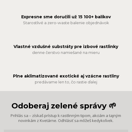
Expresne sme doručili už 15 100+ balíkov
Starostlivé a zero-waste balenie objednávok
Vlastné vzdušné substráty pre izbové rastlinky
denne čerstvo namiešané na mieru
Plne aklimatizované exotické aj vzácne rastliny
predávame len to, čo rastie ďalej
Odoberaj zelené správy 🌱
Prihlás sa – získaš prístup k rastlinným tipom, akciám a tajným
novinkám z Kvetárne. Odhlásiť sa môžeš kedykoľvek.