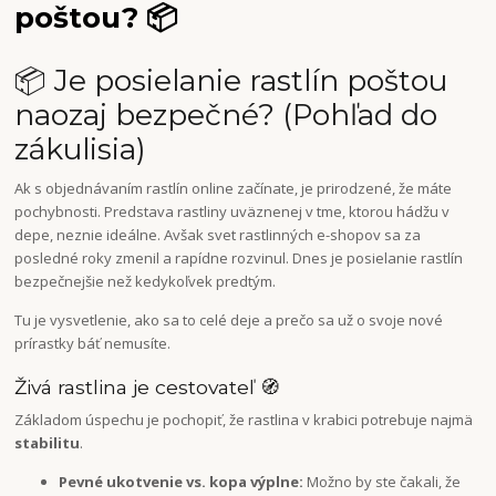
poštou? 📦
📦 Je posielanie rastlín poštou
naozaj bezpečné? (Pohľad do
zákulisia)
Ak s objednávaním rastlín online začínate, je prirodzené, že máte
pochybnosti. Predstava rastliny uväznenej v tme, ktorou hádžu v
depe, neznie ideálne. Avšak svet rastlinných e-shopov sa za
posledné roky zmenil a rapídne rozvinul. Dnes je posielanie rastlín
bezpečnejšie než kedykoľvek predtým.
Tu je vysvetlenie, ako sa to celé deje a prečo sa už o svoje nové
prírastky báť nemusíte.
Živá rastlina je cestovateľ 🧭
Základom úspechu je pochopiť, že rastlina v krabici potrebuje najmä
stabilitu
.
Pevné ukotvenie vs. kopa výplne:
Možno by ste čakali, že