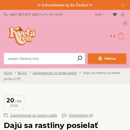
✨ Odosielame aj do Česka! ✨
+421 907 077 220
Po-Pi 10-16:00
EUR
0
€ 0
Menu
Úvod
BLOG
Zaujímavosti zo sveta rastlín
Dajú sa rastliny posielať
poštou? 📦
20
02
2026
Zaujímavosti zo sveta rastlín
Komentáre (0)
Dajú sa rastliny posielať