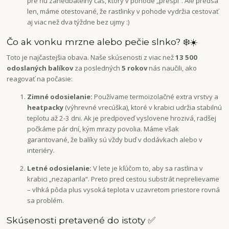
pre ňu zanedbateľný čas, ktorý v pohode „prespí“. Ale predsa
len, máme otestované, že rastlinky v pohode vydržia cestovať
aj viac než dva týždne bez ujmy :)
Čo ak vonku mrzne alebo pečie slnko? ❄️☀️
Toto je najčastejšia obava. Naše skúsenosti z viac než
13 500
odoslaných balíkov
za posledných
5 rokov
nás naučili, ako
reagovať na počasie:
Zimné odosielanie:
Používame termoizolačné extra vrstvy a
heatpacky
(výhrevné vrecúška), ktoré v krabici udržia stabilnú
teplotu až 2-3 dni. Ak je predpoveď vyslovene hrozivá, radšej
počkáme pár dní, kým mrazy povolia. Máme však
garantované, že balíky sú vždy buď v dodávkach alebo v
interiéry.
Letné odosielanie:
V lete je kľúčom to, aby sa rastlina v
krabici „nezaparila“. Preto pred cestou substrát neprelievame
– vlhká pôda plus vysoká teplota v uzavretom priestore rovná
sa problém.
Skúsenosti pretavené do istoty ✅