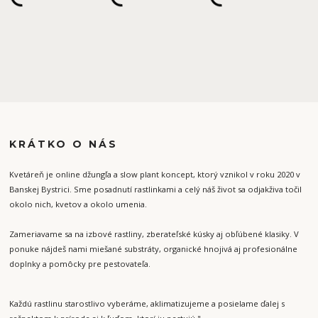
KRÁTKO O NÁS
Kvetáreň je online džungľa a slow plant koncept, ktorý vznikol v roku 2020 v
Banskej Bystrici. Sme posadnutí rastlinkami a celý náš život sa odjakživa točil
okolo nich, kvetov a okolo umenia.
Zameriavame sa na izbové rastliny, zberateľské kúsky aj obľúbené klasiky. V
ponuke nájdeš nami miešané substráty, organické hnojivá aj profesionálne
doplnky a pomôcky pre pestovateľa.
Každú rastlinu starostlivo vyberáme, aklimatizujeme a posielame ďalej s