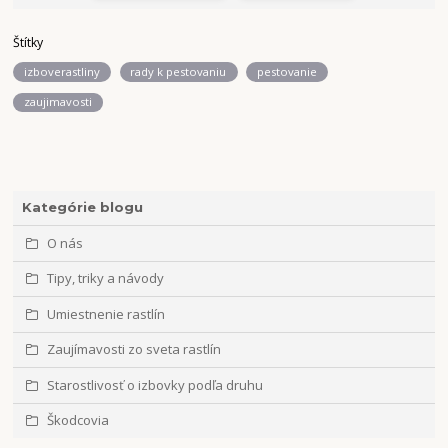
Štítky
izboverastliny
rady k pestovaniu
pestovanie
zaujimavosti
Kategórie blogu
O nás
Tipy, triky a návody
Umiestnenie rastlín
Zaujímavosti zo sveta rastlín
Starostlivosť o izbovky podľa druhu
Škodcovia