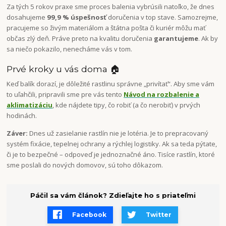
Za tých 5 rokov praxe sme proces balenia vybrúsili natoľko, že dnes
dosahujeme
99,9 % úspešnosť
doručenia v top stave. Samozrejme,
pracujeme so živým materiálom a štátna pošta či kuriér môžu mať
občas zlý deň. Práve preto na kvalitu doručenia
garantujeme
. Ak by
sa niečo pokazilo, nenecháme vás v tom.
Prvé kroky u vás doma 🏠
Keď balík dorazí, je dôležité rastlinu správne „privítať“. Aby sme vám
to uľahčili, pripravili sme pre vás tento
Návod na rozbalenie a
aklimatizáciu
, kde nájdete tipy, čo robiť (a čo nerobiť) v prvých
hodinách.
Záver:
Dnes už zasielanie rastlín nie je lotéria. Je to prepracovaný
systém fixácie, tepelnej ochrany a rýchlej logistiky. Ak sa teda pýtate,
či je to bezpečné – odpoveď je jednoznačné áno. Tisíce rastlín, ktoré
sme poslali do nových domovov, sú toho dôkazom.
Páčil sa vám článok? Zdieľajte ho s priateľmi
Facebook
Twitter