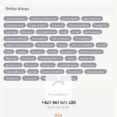
Štítky blogu
izboverastliny
rady k pestovaniu
pestovanie
starostlivost
zaujimavosti
myty a fakty
substrat
Izboverastliny
Kvetaren
navody
korene
presadzanie
listy
voda
polievanie
Izbove rastliny
monstera
Starostlivost
Polievanie
Rady k pestovaniu
Pestovanie
Voda
izbove rastliny
aroid
Listy
svetlo
hnojivo
Poda
Kvetáreň
hnitie korenov
Navody
Substrat
vzdusnavlhkost
kvety
kvetaren
skodcovia
Korene
Hnojivo
umiestnenie
kvetinac
Starostlivosť
poda
vzacnerastliny
hnojenie
Umiestnenie
Hnojenie
terarium
floralium
variegacia
Poradíme?
+421 907 077 220
Po-Pi 10-16:00