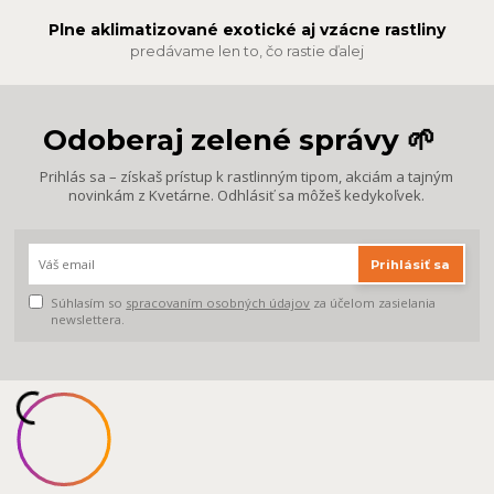
Plne aklimatizované exotické aj vzácne rastliny
predávame len to, čo rastie ďalej
Odoberaj zelené správy 🌱
Prihlás sa – získaš prístup k rastlinným tipom, akciám a tajným
novinkám z Kvetárne. Odhlásiť sa môžeš kedykoľvek.
Prihlásiť sa
Súhlasím so
spracovaním osobných údajov
za účelom zasielania
newslettera.