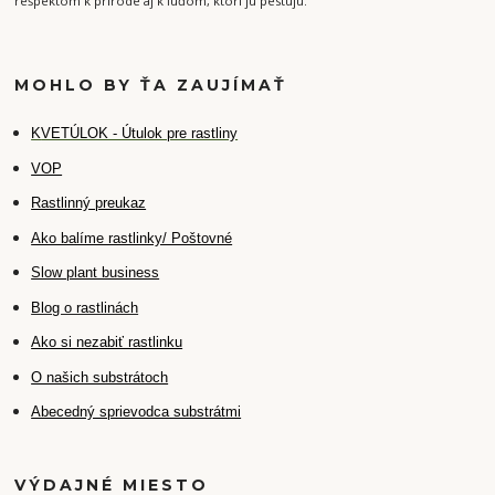
rešpektom k prírode aj k ľuďom, ktorí ju pestujú."
MOHLO BY ŤA ZAUJÍMAŤ
K
VETÚLOK - Útulok pre rastliny
VOP
Rastlinný preukaz
Ako balíme rastlinky/ Poštovné
Slow plant business
Blog o rastlinách
Ako si nezabiť rastlinku
O našich substrátoch
Abecedný sprievodca substrátmi
VÝDAJNÉ MIESTO