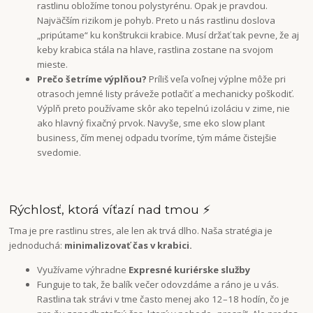
rastlinu obložíme tonou polystyrénu. Opak je pravdou.
Najväčším rizikom je pohyb. Preto u nás rastlinu doslova
„pripútame“ ku konštrukcii krabice. Musí držať tak pevne, že aj
keby krabica stála na hlave, rastlina zostane na svojom
mieste.
Prečo šetríme výplňou?
Príliš veľa voľnej výplne môže pri
otrasoch jemné listy práveže potlačiť a mechanicky poškodiť.
Výplň preto používame skôr ako tepelnú izoláciu v zime, nie
ako hlavný fixačný prvok. Navyše, sme eko slow plant
business, čím menej odpadu tvoríme, tým máme čistejšie
svedomie.
Rýchlosť, ktorá víťazí nad tmou ⚡
Tma je pre rastlinu stres, ale len ak trvá dlho. Naša stratégia je
jednoduchá:
minimalizovať čas v krabici.
Využívame výhradne
Expresné kuriérske služby
Funguje to tak, že balík večer odovzdáme a ráno je u vás.
Rastlina tak strávi v tme často menej ako 12–18 hodín, čo je