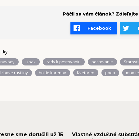
Páčil sa vám článok? Zdieľajte
Facebook
títky
navody
izbak
rady k pestovaniu
pestovanie
Starostl
Izbove rastliny
hnitie korenov
Kvetaren
poda
mnoze
resne sme doručili už 15
Vlastné vzdušné substrá