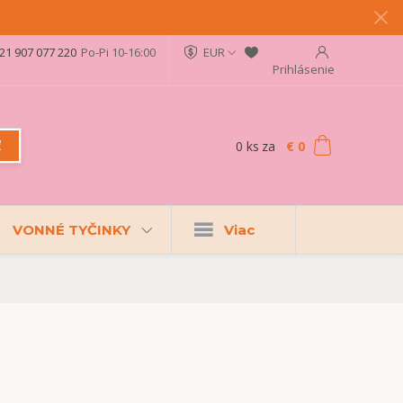
21 907 077 220
Po-Pi 10-16:00
EUR
Prihlásenie
0
ks
za
€ 0
ť
VONNÉ TYČINKY
Viac