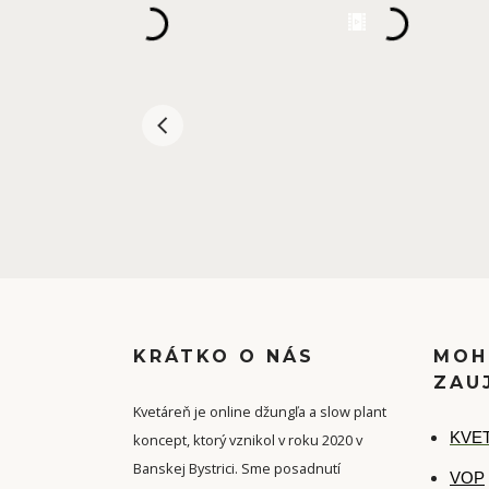
KRÁTKO O NÁS
MOH
ZAU
Kvetáreň je online džungľa a slow plant
K
VET
koncept, ktorý vznikol v roku 2020 v
Banskej Bystrici. Sme posadnutí
VOP