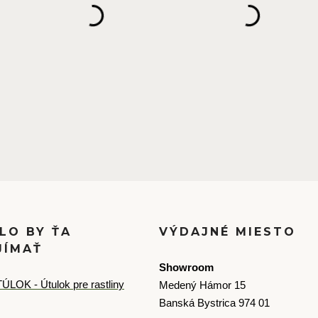
LO BY ŤA
VÝDAJNÉ MIESTO
JÍMAŤ
Showroom
ÚLOK - Útulok pre rastliny
Medený Hámor 15
Banská Bystrica 974 01