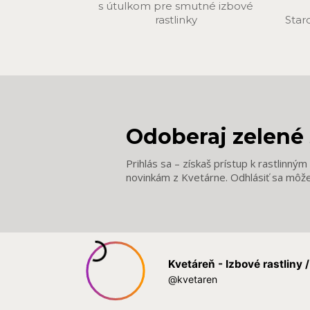
s útulkom pre smutné izbové
rastlinky
Star
Odoberaj zelené 
Prihlás sa – získaš prístup k rastlinný
novinkám z Kvetárne. Odhlásiť sa môž