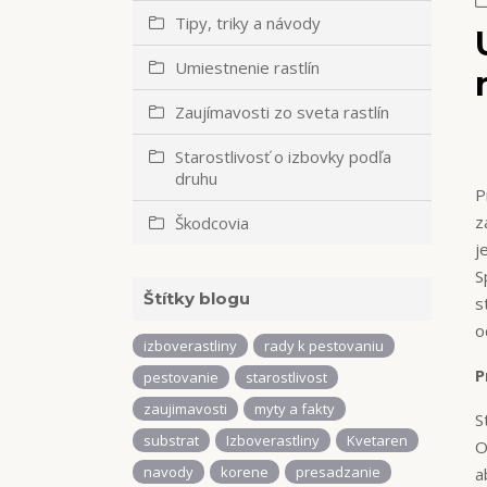
Tipy, triky a návody
Umiestnenie rastlín
Zaujímavosti zo sveta rastlín
Starostlivosť o izbovky podľa
druhu
P
z
Škodcovia
j
S
Štítky blogu
s
o
izboverastliny
rady k pestovaniu
P
pestovanie
starostlivost
zaujimavosti
myty a fakty
S
substrat
Izboverastliny
Kvetaren
O
navody
korene
presadzanie
a