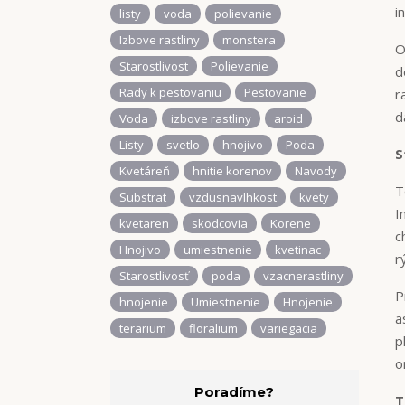
i
listy
voda
polievanie
Izbove rastliny
monstera
O
Starostlivost
Polievanie
d
Rady k pestovaniu
Pestovanie
r
d
Voda
izbove rastliny
aroid
Listy
svetlo
hnojivo
Poda
S
Kvetáreň
hnitie korenov
Navody
T
Substrat
vzdusnavlhkost
kvety
I
kvetaren
skodcovia
Korene
c
Hnojivo
umiestnenie
kvetinac
r
Starostlivosť
poda
vzacnerastliny
P
hnojenie
Umiestnenie
Hnojenie
a
terarium
floralium
variegacia
p
o
Poradíme?
T