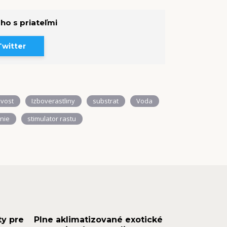
 ho s priateľmi
Twitter
ivost
Izboverastliny
substrat
Voda
nie
stimulator rastu
ty pre
Plne aklimatizované exotické