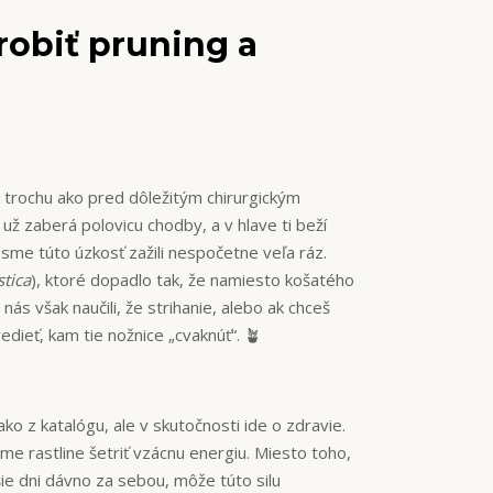
robiť pruning a
ak trochu ako pred dôležitým chirurgickým
už zaberá polovicu chodby, a v hlave ti beží
 sme túto úzkosť zažili nespočetne veľa ráz.
stica
), ktoré dopadlo tak, že namiesto košatého
nás však naučili, že strihanie, alebo ak chceš
edieť, kam tie nožnice „cvaknúť“. 🪴
ako z katalógu, ale v skutočnosti ide o zdravie.
 rastline šetriť vzácnu energiu. Miesto toho,
pšie dni dávno za sebou, môže túto silu