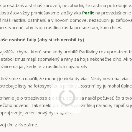
k presádzaš a striháš zároveň, nezabudni, že rastlina potrebuje v
ubstrátov vždy primiešavame zložky ako
Perlit
na prevzdušnenie
ž máš rastlinu ostrihanú a v novom domove, nezabudni ju zafixov
ko stvorené, aby tvoja rastlina rástla presne tam, kam chceš.
aše osobné faily (aby si ich nerobil ty)
ajväčšia chyba, ktorú sme kedy urobili? Radikálny rez uprostred t
etabolizmus majú spomalený a rany sa hoja nekonečne dlho. Ak to n
ožnice na jar, kedy je v rastlinách najviac sily.
 tiež sme sa naučili, že menej je niekedy viac. Nikdy nestrihaj viac
otrebuje listy na fotosyntézu a prílišný „zostrih“ by ju mohol úpl
trihanie je o trpezlivosti a o tom, aby si sa naučil počúvať, čo ti t
iečoho nového. Tak smelo do toho, vydezinfikuj náradie, zapáľ si 
opraj svojej zeleni nový dych. 😉🌱✨
voj tím z Kvetárne.