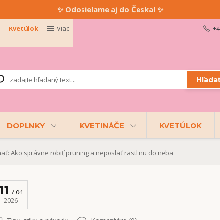
✨ Odosielame aj do Česka! ✨
Y
Kvetúlok
Viac
+4
Hľada
DOPLNKY
KVETINÁČE
KVETÚLOK
ať: Ako správne robiť pruning a neposlať rastlinu do neba
11
04
2026