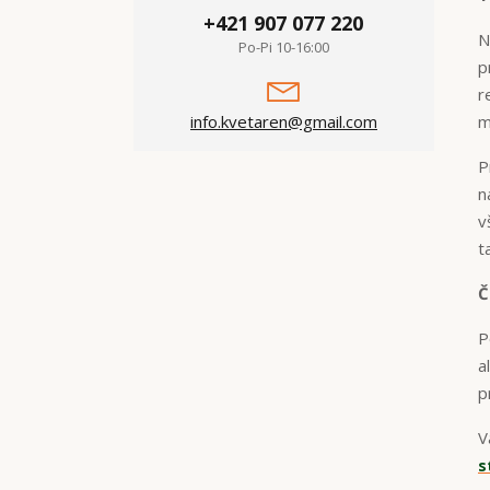
+421 907 077 220
N
Po-Pi 10-16:00
p
r
info.kvetaren@gmail.com
m
P
n
v
t
Č
P
a
p
V
s