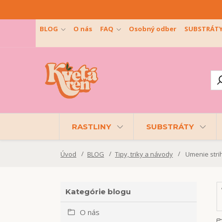
BLOG
O nás
FAQ
Osobný odber
SUBSTRÁT
RASTLINY
SUBSTRÁTY
Úvod
BLOG
Tipy, triky a návody
Umenie strih
Kategórie blogu
O nás