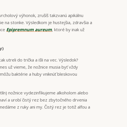
rcholový výhonok, zrušíš takzvanú apikálnu
žšie na stonke. Výsledkom je hustejšia, zdravšia a
túce
Epipremnum aureum
, ktoré by inak už
y)
k utreli do trička a išli na vec. Výsledok?
. Dnes už vieme, že nožnice musia byť vždy
j môžu baktérie a huby vniknúť bleskovou
lín) nožnice vydezinfikujeme alkoholom alebo
naví a urobí čistý rez bez zbytočného drvenia
 nedáme z ruky ani my. Čistý rez je totiž alfou a