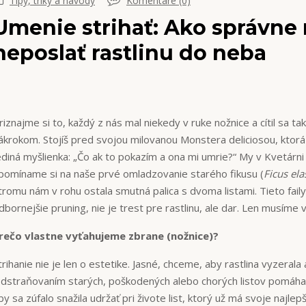
Tipy, triky a návody
Komentáre (0)
Umenie strihať: Ako správne 
neposlať rastlinu do neba
riznajme si to, každý z nás mal niekedy v ruke nožnice a cítil sa t
ákrokom. Stojíš pred svojou milovanou Monstera deliciosou, ktorá 
ediná myšlienka: „Čo ak to pokazím a ona mi umrie?“ My v Kvetárni
pomíname si na naše prvé omladzovanie starého fikusu (
Ficus ela
tromu nám v rohu ostala smutná palica s dvoma listami. Tieto faily 
dbornejšie pruning, nie je trest pre rastlinu, ale dar. Len musíme v
rečo vlastne vyťahujeme zbrane (nožnice)?
trihanie nie je len o estetike. Jasné, chceme, aby rastlina vyzerala 
dstraňovaním starých, poškodených alebo chorých listov pomáhame
by sa zúfalo snažila udržať pri živote list, ktorý už má svoje najle