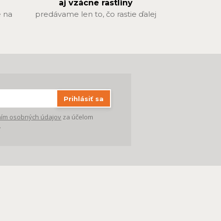
aj vzácne rastliny
 na
predávame len to, čo rastie ďalej
Prihlásiť sa
ím osobných údajov
za účelom
.