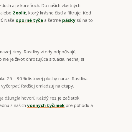
zduch aj v koreňoch. Do našich vlastných
 alebo
Zeolit
, ktorý krásne čistí a filtruje. Keď
ať. Naše
oporné tyče
a šetrné
pásky
sú na to
mavej zimy. Rastliny vtedy odpočívajú,
ie je život ohrozujúca situácia, nechaj si
 ako 25 – 30 % listovej plochy naraz. Rastlina
ne vyčerpať. Radšej omladzuj na etapy.
voja džungľa hovorí. Každý rez je začiatok
jednu z našich
vonných tyčiniek
pre pohodu a