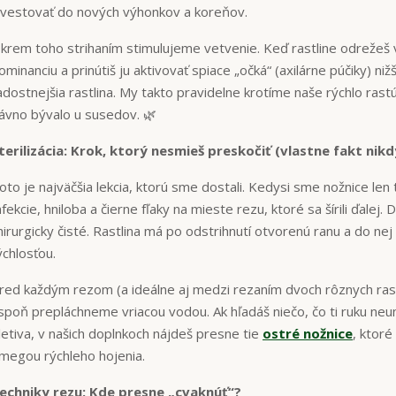
nvestovať do nových výhonkov a koreňov.
krem toho strihaním stimulujeme vetvenie. Keď rastline odrežeš v
ominanciu a prinútiš ju aktivovať spiace „očká“ (axilárne púčiky) ni
adostnejšia rastlina. My takto pravidelne krotíme naše rýchlo ras
ávno bývalo u susedov. 🌿
terilizácia: Krok, ktorý nesmieš preskočiť (vlastne fakt nikd
oto je najväčšia lekcia, ktorú sme dostali. Kedysi sme nožnice len ta
nfekcie, hniloba a čierne fľaky na mieste rezu, ktoré sa šírili ďalej
hirurgicky čisté. Rastlina má po odstrihnutí otvorenú ranu a do ne
ýchlosťou.
red každým rezom (a ideálne aj medzi rezaním dvoch rôznych rast
spoň prepláchneme vriacou vodou. Ak hľadáš niečo, čo ti ruku neu
letiva, v našich doplnkoch nájdeš presne tie
ostré nožnice
, ktoré
megou rýchleho hojenia.
echniky rezu: Kde presne „cvaknúť“?