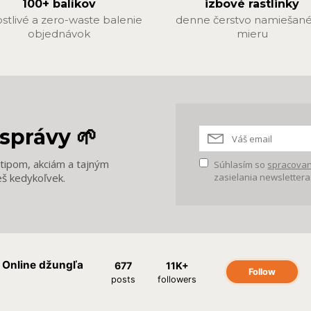
100+ balíkov
izbové rastlinky
ostlivé a zero-waste balenie
denne čerstvo namiešané
objednávok
mieru
správy 🌱
m tipom, akciám a tajným
Súhlasím so
spracovan
eš kedykoľvek.
zasielania newslettera