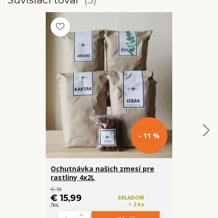
- 11 %
Ochutnávka našich zmesí pre
Rašelinník
rastliny 4x2L
(prvotriedn
€ 18
cena od
€ 15,99
€ 3,99
SKLADOM
> 2 ks
/
ks
/
ks