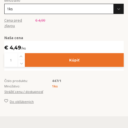
Množstvo
Cena pred
€ 4,99
zľavou
Naša cena
€ 4,49
/
ks
Kúpiť
Číslo produktu:
447/1
Množstvo:
1ks
Strážiť cenu / dostupnosť
Do obľúbených