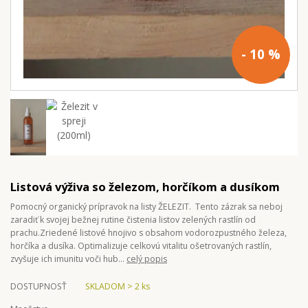
- 10 %
Listová výživa so železom, horčíkom a dusíkom
Pomocný organický prípravok na listy ŽELEZIT. Tento zázrak sa neboj
zaradiť k svojej bežnej rutine čistenia listov zelených rastlín od
prachu.Zriedené listové hnojivo s obsahom vodorozpustného železa,
horčíka a dusíka. Optimalizuje celkovú vitalitu ošetrovaných rastlín,
zvyšuje ich imunitu voči hub...
celý popis
DOSTUPNOSŤ
SKLADOM > 2 ks