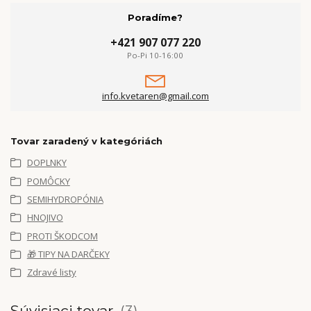
Poradíme?
+421 907 077 220
Po-Pi 10-16:00
info.kvetaren@gmail.com
Tovar zaradený v kategóriách
DOPLNKY
POMÔCKY
SEMIHYDROPÓNIA
HNOJIVO
PROTI ŠKODCOM
🎁 TIPY NA DARČEKY
Zdravé listy
Súvisiaci tovar
3