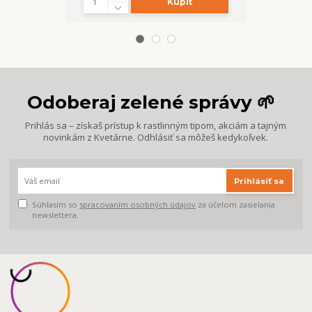
Kúpiť
Z
Odoberaj zelené správy 🌱
Prihlás sa – získaš prístup k rastlinným tipom, akciám a tajným
novinkám z Kvetárne. Odhlásiť sa môžeš kedykoľvek.
Prihlásiť sa
Súhlasím so
spracovaním osobných údajov
za účelom zasielania
newslettera.