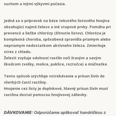
suchom a inými výkyvmi počasia.
Jedná sa o prípravok na báze tekutého listového hnojiva
obsahujúci najmä železo a iné stopové prvky. Pomáha pri
prevencii a liečbe chlorózy (žltnutie listov). Chloróza je
komplexná choroba, spôsobená spravidla priamym alebo
nepriamym nedostatkom aktívneho železa. Zmierňuje
stres z chladu.
Železit zvyšuje odolnosť rastlín voči žravým a savým
škodcom (vošky, molice, puklice, roztočce) a múčnatke.
Tento spôsob urýchľuje vstrebávanie a prísun živín do
všetkých častí rastliny.
Hnojenie cez listy je doplnkové, hlavný prísun živín musí
rastlina dostať pomocou hnojivovej zálievky.
DÁVKOVANIE:
Odporúčame aplikovať handričkou z