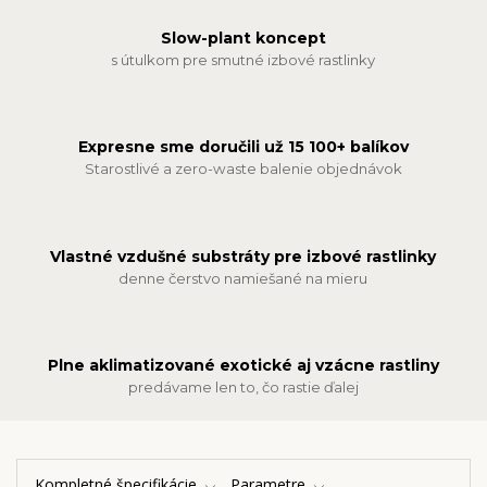
Slow-plant koncept
s útulkom pre smutné izbové rastlinky
Expresne sme doručili už 15 100+ balíkov
Starostlivé a zero-waste balenie objednávok
Vlastné vzdušné substráty pre izbové rastlinky
denne čerstvo namiešané na mieru
Plne aklimatizované exotické aj vzácne rastliny
predávame len to, čo rastie ďalej
Kompletné špecifikácie
Parametre