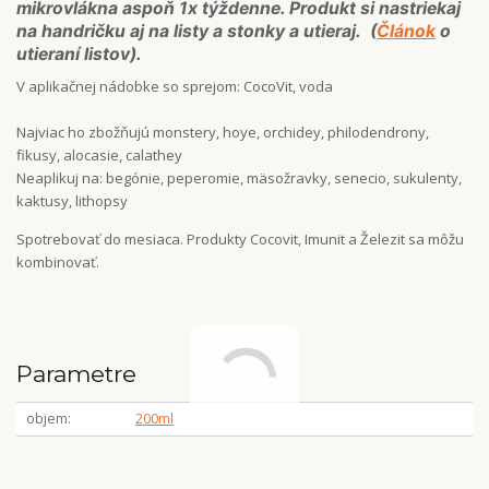
mikrovlákna aspoň 1x týždenne. Produkt si nastriekaj
na handričku aj na listy a stonky a utieraj. (
Článok
o
utieraní listov).
V aplikačnej nádobke so sprejom: CocoVit, voda
Najviac ho zbožňujú monstery, hoye, orchidey, philodendrony,
fikusy, alocasie, calathey
Neaplikuj na: begónie, peperomie, mäsožravky, senecio, sukulenty,
kaktusy, lithopsy
Spotrebovať do mesiaca. Produkty Cocovit, Imunit a Železit sa môžu
kombinovať.
Parametre
objem
200ml