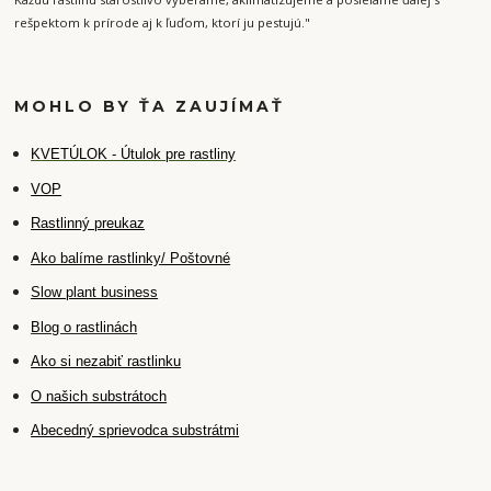
rešpektom k prírode aj k ľuďom, ktorí ju pestujú."
MOHLO BY ŤA ZAUJÍMAŤ
K
VETÚLOK - Útulok pre rastliny
VOP
Rastlinný preukaz
Ako balíme rastlinky/ Poštovné
Slow plant business
Blog o rastlinách
Ako si nezabiť rastlinku
O našich substrátoch
Abecedný sprievodca substrátmi