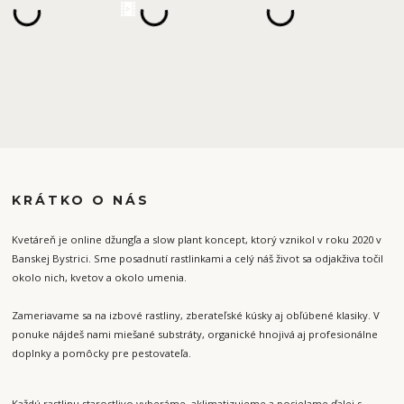
KRÁTKO O NÁS
Kvetáreň je online džungľa a slow plant koncept, ktorý vznikol v roku 2020 v
Banskej Bystrici. Sme posadnutí rastlinkami a celý náš život sa odjakživa točil
okolo nich, kvetov a okolo umenia.
Zameriavame sa na izbové rastliny, zberateľské kúsky aj obľúbené klasiky. V
ponuke nájdeš nami miešané substráty, organické hnojivá aj profesionálne
doplnky a pomôcky pre pestovateľa.
Každú rastlinu starostlivo vyberáme, aklimatizujeme a posielame ďalej s