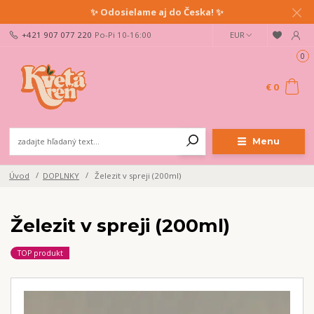
✨ Odosielame aj do Česka! ✨
+421 907 077 220
Po-Pi 10-16:00
EUR
0
€ 0
Menu
Úvod
DOPLNKY
Železit v spreji (200ml)
Železit v spreji (200ml)
TOP produkt