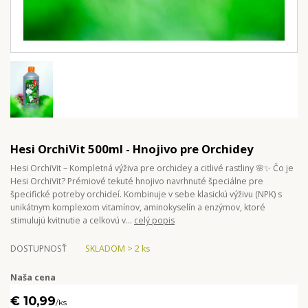
Hesi OrchiVit 500ml - Hnojivo pre Orchidey
Hesi OrchiVit – Kompletná výživa pre orchidey a citlivé rastliny 🌸✨ Čo je
Hesi OrchiVit? Prémiové tekuté hnojivo navrhnuté špeciálne pre
špecifické potreby orchideí. Kombinuje v sebe klasickú výživu (NPK) s
unikátnym komplexom vitamínov, aminokyselín a enzýmov, ktoré
stimulujú kvitnutie a celkovú v...
celý popis
DOSTUPNOSŤ
SKLADOM > 2 ks
Naša cena
€ 10,99
/
ks