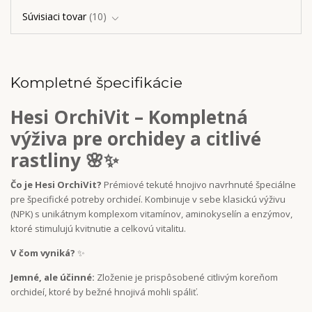
Súvisiaci tovar
10
Kompletné špecifikácie
Hesi OrchiVit – Kompletná
výživa pre orchidey a citlivé
rastliny 🌸✨
Čo je Hesi OrchiVit?
Prémiové tekuté hnojivo navrhnuté špeciálne
pre špecifické potreby orchideí. Kombinuje v sebe klasickú výživu
(NPK) s unikátnym komplexom vitamínov, aminokyselín a enzýmov,
ktoré stimulujú kvitnutie a celkovú vitalitu.
V čom vyniká?
✨
J
emné, ale účinné:
Zloženie je prispôsobené citlivým koreňom
orchideí, ktoré by bežné hnojivá mohli spáliť.