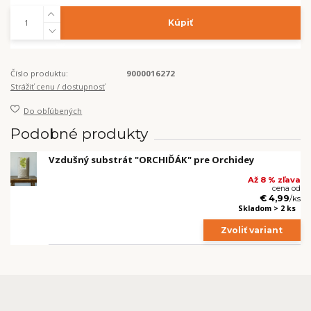
Kúpiť
Číslo produktu:
9000016272
Strážiť cenu / dostupnosť
Do obľúbených
Podobné produkty
Vzdušný substrát "ORCHIĎÁK" pre Orchidey
Až 8 % zľava
cena od
€ 4,99
/
ks
Skladom > 2 ks
Zvoliť variant