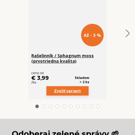
Až - 3 %
Rašelinník / Sphagnum moss
Perlit
(prvotriedna kvalita)
cena od
cena od
€ 3,99
Skladom
€ 1,99
> 2 ks
/
ks
/
ks
Zvoliť variant
Z
Odoberaj zelené správy 🌱