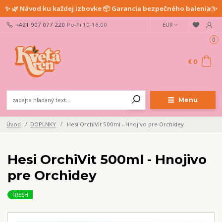
✨ 🌿 Návod ku každej izbovke 📦 Garancia bezpečného balenia ✨
+421 907 077 220
Po-Pi 10-16:00
EUR
0
€ 0
Menu
Úvod
DOPLNKY
Hesi OrchiVit 500ml - Hnojivo pre Orchidey
Hesi OrchiVit 500ml - Hnojivo
pre Orchidey
FRESH