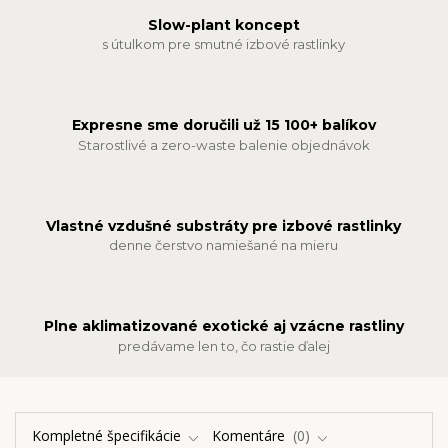
Slow-plant koncept
s útulkom pre smutné izbové rastlinky
Expresne sme doručili už 15 100+ balíkov
Starostlivé a zero-waste balenie objednávok
Vlastné vzdušné substráty pre izbové rastlinky
denne čerstvo namiešané na mieru
Plne aklimatizované exotické aj vzácne rastliny
predávame len to, čo rastie ďalej
Kompletné špecifikácie
Komentáre
0