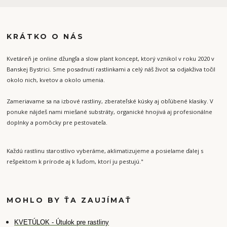
KRÁTKO O NÁS
Kvetáreň je online džungľa a slow plant koncept, ktorý vznikol v roku 2020 v
Banskej Bystrici. Sme posadnutí rastlinkami a celý náš život sa odjakživa točil
okolo nich, kvetov a okolo umenia.
Zameriavame sa na izbové rastliny, zberateľské kúsky aj obľúbené klasiky. V
ponuke nájdeš nami miešané substráty, organické hnojivá aj profesionálne
doplnky a pomôcky pre pestovateľa.
Každú rastlinu starostlivo vyberáme, aklimatizujeme a posielame ďalej s
rešpektom k prírode aj k ľuďom, ktorí ju pestujú."
MOHLO BY ŤA ZAUJÍMAŤ
K
VETÚLOK - Útulok pre rastliny