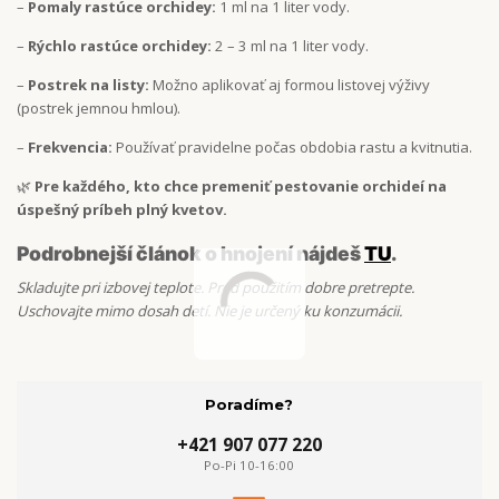
–
Pomaly rastúce orchidey:
1 ml na 1 liter vody.
–
Rýchlo rastúce orchidey:
2 – 3 ml na 1 liter vody.
–
Postrek na listy:
Možno aplikovať aj formou listovej výživy
(postrek jemnou hmlou).
–
Frekvencia:
Používať pravidelne počas obdobia rastu a kvitnutia.
🌿
Pre každého, kto chce premeniť pestovanie orchideí na
úspešný príbeh plný kvetov.
Podrobnejší článok o hnojení nájdeš
TU
.
Skladujte pri izbovej teplote. Pred použitím dobre pretrepte.
Uschovajte mimo dosah detí. Nie je určený ku konzumácii.
Poradíme?
+421 907 077 220
Po-Pi 10-16:00