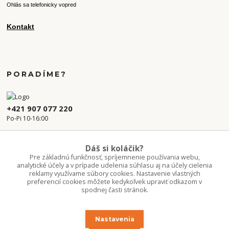
Ohlás sa telefonicky vopred
Kontakt
PORADÍME?
+421 907 077 220
Po-Pi 10-16:00
info.kvetaren@gmail.com
Dáš si koláčik?
Pre základnú funkčnosť, spríjemnenie používania webu,
analytické účely a v prípade udelenia súhlasu aj na účely cielenia
reklamy využívame súbory cookies. Nastavenie vlastných
preferencií cookies môžete kedykoľvek upraviť odkazom v
spodnej časti stránok.
Nastavenia
Upravit sběr cookies.