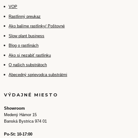
VOP
Rastlinný preukaz
Ako balíme rastlinky/ Poštovné
Slow plant business
Blog o rastlinách
Ako si nezabiť rastlinku
O našich substrátoch
Abecedný sprievodca substrátmi
VÝDAJNÉ MIESTO
Showroom
Medený Hámor 15
Banská Bystrica 974 01
Po-St: 10-17:00