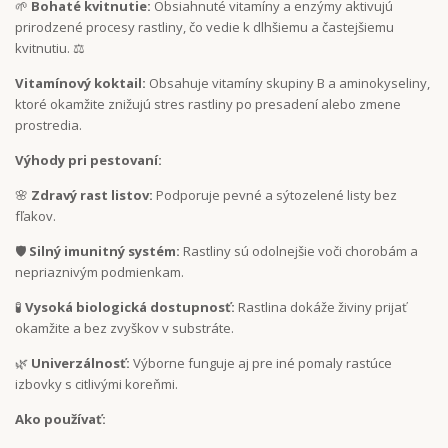
🌱
Bohaté kvitnutie:
Obsiahnuté vitamíny a enzýmy aktivujú
prirodzené procesy rastliny, čo vedie k dlhšiemu a častejšiemu
kvitnutiu. ⚖️
Vitamínový koktail:
Obsahuje vitamíny skupiny B a aminokyseliny,
ktoré okamžite znižujú stres rastliny po presadení alebo zmene
prostredia.
Výhody pri pestovaní:
🌸
Zdravý rast listov:
Podporuje pevné a sýtozelené listy bez
fľakov.
🛡️
Silný imunitný systém:
Rastliny sú odolnejšie voči chorobám a
nepriaznivým podmienkam.
🧪
Vysoká biologická dostupnosť:
Rastlina dokáže živiny prijať
okamžite a bez zvyškov v substráte.
🌿
Univerzálnosť:
Výborne funguje aj pre iné pomaly rastúce
izbovky s citlivými koreňmi.
Ako používať: