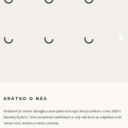
KRÁTKO O NÁS
Kvetáreň je online džungľa a slow plant koncept, ktorý vznikol v roku 2020 v
Banskej Bystrici. Sme posadnutí rastlinkami a celý náš život sa odjakživa točil
okolo nich, kvetov a okolo umenia.