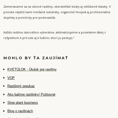
Zameriavame sa na izbové rastliny, zberateľské kúsky aj obľúbené klasiky. V
ponuke nájdeš nami miešané substráty, organické hnojivá aj profesionálne
doplnky a pomôcky pre pestovateľa.
Každú rastlinu starostlivo vyberáme, aklimatizujeme a posielame ďalej s
rešpektom k prírode aj k ľuďom, ktorí ju pestujú."
MOHLO BY ŤA ZAUJÍMAŤ
K
VETÚLOK - Útulok pre rastliny
VOP
Rastlinný preukaz
Ako balíme rastlinky/ Poštovné
Slow plant business
Blog o rastlinách