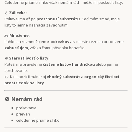
Celodenné priame slnko však nemám rád – môže mi poškodiť listy.
💧
Zálievka:
Polievaj ma až po
preschnutí substrátu
. Keď mám smäd, moje
listy to jemne naznačia zavädnutím.
✂️
Množenie:
Ľahko sa rozmnožujem
z odrezkov
a v mieste rezu sa prirodzene
zahusťujem
, vďaka čomu pôsobím bohatšie.
🧼
Starostlivosť o listy:
Poteší ma pravidelné
čistenie listov handričkou
alebo jemné
sprchovanie.
👉 K dispozícii máme aj
vhodný substrát
a
organický čistiaci
prostriedok na listy
.
🚫 Nemám rád
prelievanie
prievan
celodenné priame slnko