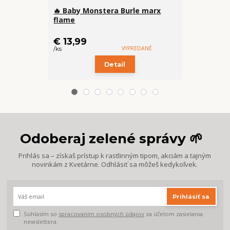
🔥 Baby Monstera Burle marx
Keramický 
flame
€ 13,99
VYPREDANÉ
/
ks
/
ks
Detail
Odoberaj zelené správy 🌱
Prihlás sa – získaš prístup k rastlinným tipom, akciám a tajným
novinkám z Kvetárne. Odhlásiť sa môžeš kedykoľvek.
Prihlásiť sa
Súhlasím so
spracovaním osobných údajov
za účelom zasielania
newslettera.