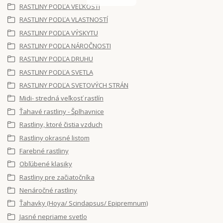
RASTLINY PODĽA VEĽKOSTI
RASTLINY PODĽA VLASTNOSTÍ
RASTLINY PODĽA VÝSKYTU
RASTLINY PODĽA NÁROČNOSTI
RASTLINY PODĽA DRUHU
RASTLINY PODĽA SVETLA
RASTLINY PODĽA SVETOVÝCH STRÁN
Midi- stredná veľkosť rastlín
Ťahavé rastliny - Šplhavnice
Rastliny, ktoré čistia vzduch
Rastliny okrasné listom
Farebné rastliny
Obľúbené klasiky
Rastliny pre začiatočníka
Nenáročné rastliny
Ťahavky (Hoya/ Scindapsus/ Epipremnum)
Jasné nepriame svetlo