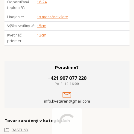
Odporúčaná
16-24
teplota ℃
Hnojenie
1x mesačne v lete
Výška rastliny 📏
15cm
Kvetináč
12cm
priemer
Poradíme?
+421 907 077 220
Po-Pi 10-16:00
info.kvetaren@gmail.com
Tovar zaradený v kategóriách
RASTLINY