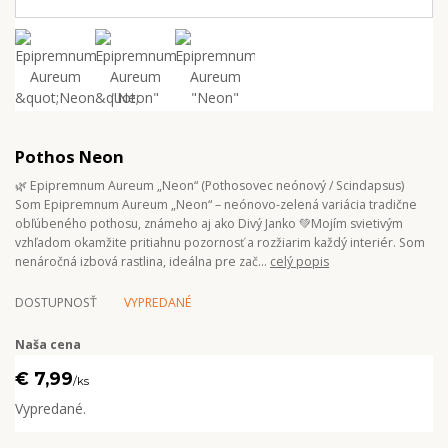
Pothos Neon
🌿 Epipremnum Aureum „Neon“ (Pothosovec neónový / Scindapsus)
Som Epipremnum Aureum „Neon“ – neónovo-zelená variácia tradične
obľúbeného pothosu, známeho aj ako Divý Janko 💚Mojím svietivým
vzhľadom okamžite pritiahnu pozornosť a rozžiarim každý interiér. Som
nenáročná izbová rastlina, ideálna pre zač...
celý popis
DOSTUPNOSŤ
VYPREDANÉ
Naša cena
€ 7,99
/
ks
Vypredané.