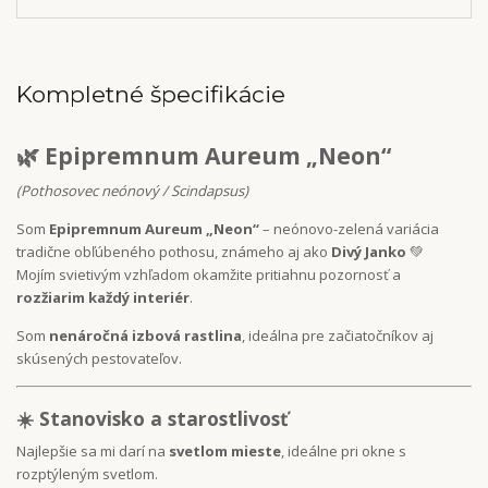
Kompletné špecifikácie
🌿 Epipremnum Aureum „Neon“
(Pothosovec neónový / Scindapsus)
Som
Epipremnum Aureum „Neon“
– neónovo-zelená variácia
tradične obľúbeného pothosu, známeho aj ako
Divý Janko
💚
Mojím svietivým vzhľadom okamžite pritiahnu pozornosť a
rozžiarim každý interiér
.
Som
nenáročná izbová rastlina
, ideálna pre začiatočníkov aj
skúsených pestovateľov.
☀️ Stanovisko a starostlivosť
Najlepšie sa mi darí na
svetlom mieste
, ideálne pri okne s
rozptýleným svetlom.