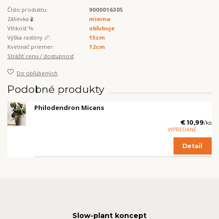
Číslo produktu:
9000016305
Zálievka 🧪:
mierna
Vlhkosť %:
obľubuje
Výška rastliny 📏:
15cm
Kvetináč priemer:
12cm
Strážiť cenu / dostupnosť
Do obľúbených
Podobné produkty
Philodendron Micans
€ 10,99
/
ks
VYPREDANÉ
Detail
Slow-plant koncept