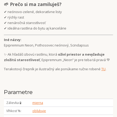
🌱 Prečo si ma zamiluješ?
✔ neónovo-zelené, dekoratívne listy
✔ rýchly rast
✔ nenáročná starostlivosť
✔ ideálna rastlina do bytu aj kancelárie
Iné názvy:
Epipremnum Neon, Pothosovec neónový, Scindapsus
✨ Ak hľadáš izbovú rastlinu, ktorá
oživí priestor a nevyžaduje
zložitú starostlivosť
, Epipremnum „Neon“ je pre teba tá pravá 💚
Terakotový črepník je ilustračný ale ponúkame ručne robené
TU
.
Parametre
Zálievka 🧪
mierna
Vlhkosť %
obľubuje