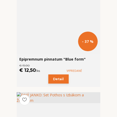
- 37 %
Epipremnum pinnatum "Blue form"
€ 19,90
€ 12,50
/
ks
VYPREDANÉ
Detail