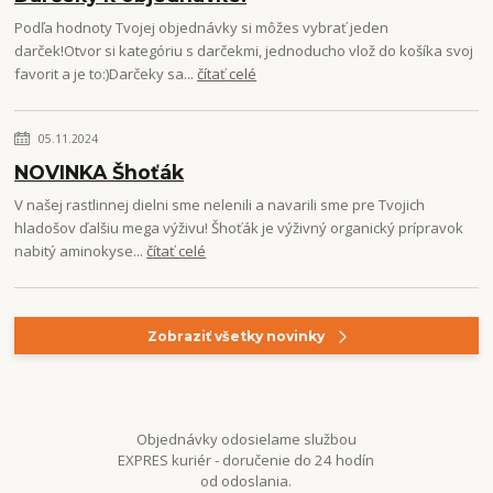
Podľa hodnoty Tvojej objednávky si môžes vybrať jeden
darček!Otvor si kategóriu s darčekmi, jednoducho vlož do košíka svoj
favorit a je to:)Darčeky sa...
čítať celé
05.11.2024
NOVINKA Šhoťák
V našej rastlinnej dielni sme nelenili a navarili sme pre Tvojich
hladošov ďalšiu mega výživu! Šhoťák je výživný organický prípravok
nabitý aminokyse...
čítať celé
Zobraziť všetky novinky
Objednávky odosielame službou
EXPRES kuriér - doručenie do 24 hodín
od odoslania.