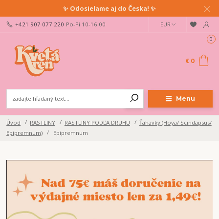
✨ Odosielame aj do Česka! ✨
+421 907 077 220
Po-Pi 10-16:00
EUR
0
€ 0
Menu
Úvod
RASTLINY
RASTLINY PODĽA DRUHU
Ťahavky (Hoya/ Scindapsus/
Epipremnum)
Epipremnum