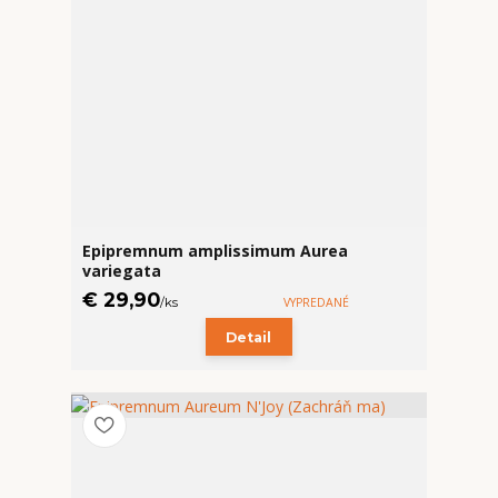
Epipremnum amplissimum Aurea
variegata
€ 29,90
/
ks
VYPREDANÉ
Detail