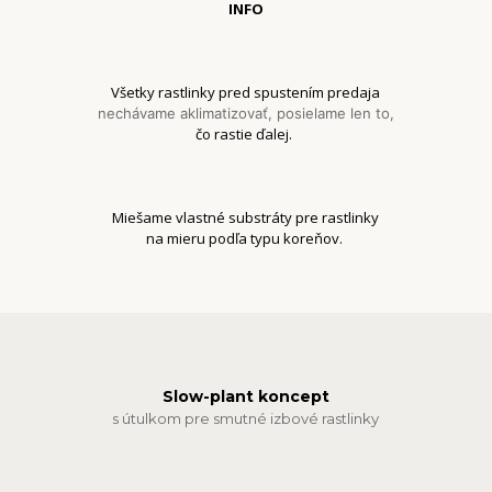
INFO
Všetky rastlinky pred spustením predaja
nechávame aklimatizovať, posielame len to,
čo rastie ďalej.
Miešame vlastné substráty pre rastlinky
na mieru podľa typu koreňov.
Slow-plant koncept
s útulkom pre smutné izbové rastlinky