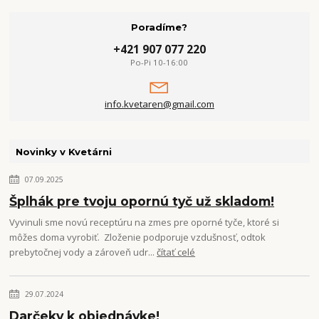
Poradíme?
+421 907 077 220
Po-Pi 10-16:00
info.kvetaren@gmail.com
Novinky v Kvetárni
07.09.2025
Šplhák pre tvoju opornú tyč už skladom!
Vyvinuli sme novú receptúru na zmes pre oporné tyče, ktoré si
môžes doma vyrobiť. Zloženie podporuje vzdušnosť, odtok
prebytočnej vody a zároveň udr...
čítať celé
29.07.2024
Darčeky k objednávke!