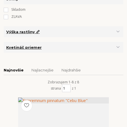
Skladom
ZĽAVA
Výška rastliny 📏
Kvetináč priemer
Najnovšie
Najlacnejšie
Najdrahšie
Zobrazujem 1-8 z 8
strana
z 1