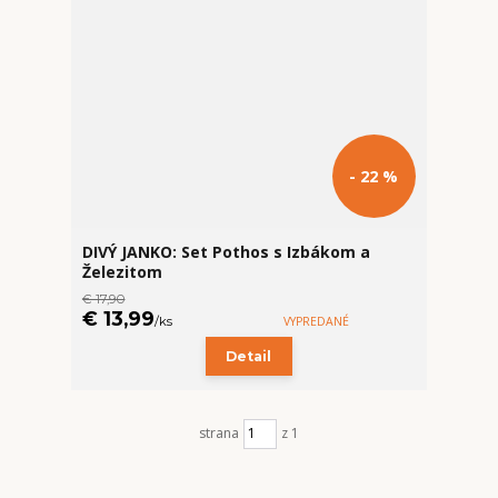
- 22 %
DIVÝ JANKO: Set Pothos s Izbákom a
Železitom
€ 17,90
€ 13,99
/
ks
VYPREDANÉ
Detail
strana
z 1