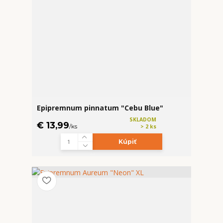
Epipremnum pinnatum "Cebu Blue"
SKLADOM
€ 13,99
/
ks
> 2 ks
Kúpiť