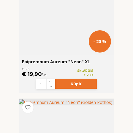
- 20 %
Epipremnum Aureum "Neon" XL
€ 25
SKLADOM
€ 19,90
/
ks
> 2 ks
Kúpiť