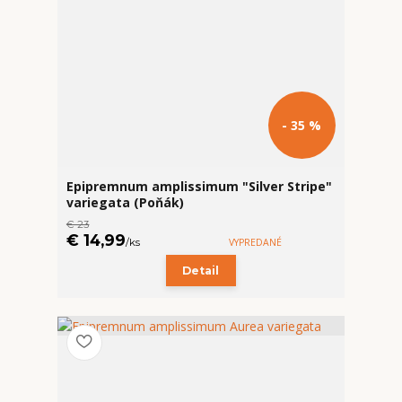
- 35 %
Epipremnum amplissimum "Silver Stripe"
variegata (Poňák)
€ 23
€ 14,99
/
ks
VYPREDANÉ
Detail