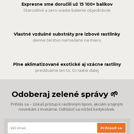
Expresne sme doručili už 15 100+ balíkov
Starostlivé a zero-waste balenie objednávok
Vlastné vzdušné substráty pre izbové rastlinky
denne čerstvo namiešané na mieru
Plne aklimatizované exotické aj vzácne rastliny
predávame len to, čo rastie ďalej
Odoberaj zelené správy 🌱
Prihlás sa – získaš prístup k rastlinným tipom, akciám a tajným
novinkám z Kvetárne. Odhlásiť sa môžeš kedykoľvek.
Prihlásiť sa