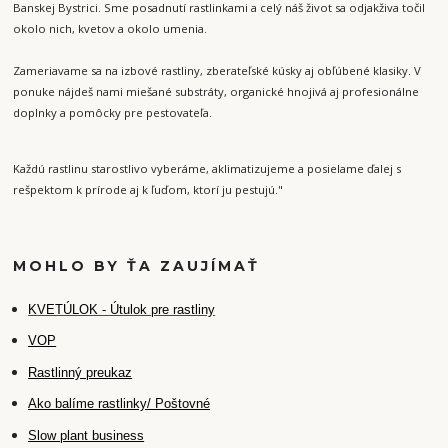
Banskej Bystrici. Sme posadnutí rastlinkami a celý náš život sa odjakživa točil
okolo nich, kvetov a okolo umenia.
Zameriavame sa na izbové rastliny, zberateľské kúsky aj obľúbené klasiky. V
ponuke nájdeš nami miešané substráty, organické hnojivá aj profesionálne
doplnky a pomôcky pre pestovateľa.
Každú rastlinu starostlivo vyberáme, aklimatizujeme a posielame ďalej s
rešpektom k prírode aj k ľuďom, ktorí ju pestujú."
MOHLO BY ŤA ZAUJÍMAŤ
K
VETÚLOK - Útulok pre rastliny
VOP
Rastlinný preukaz
Ako balíme rastlinky/ Poštovné
Slow plant business