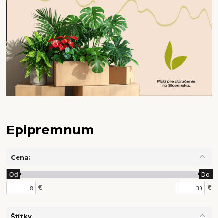
Epipremnum
Cena:
Od
Do
€
€
Štítky