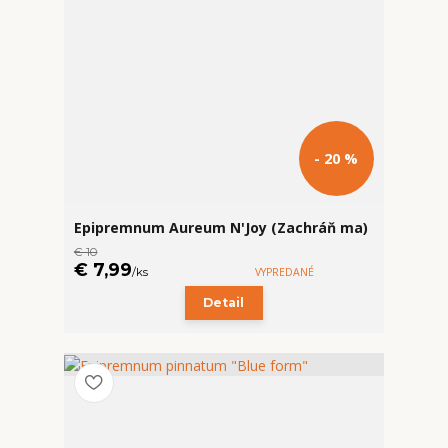
- 20 %
Epipremnum Aureum N'Joy (Zachráň ma)
€ 10
€ 7,99
/
ks
VYPREDANÉ
Detail