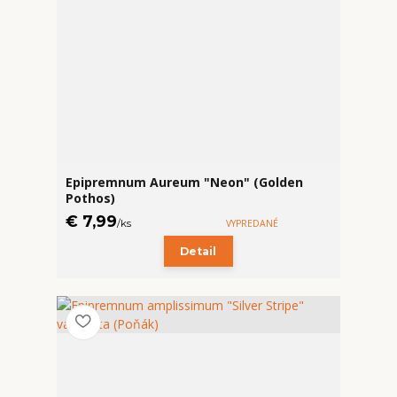
Epipremnum Aureum "Neon" (Golden
Pothos)
€ 7,99
/
ks
VYPREDANÉ
Detail