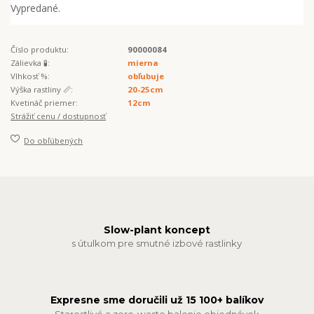
Vypredané.
Číslo produktu:
90000084
Zálievka 🧪:
mierna
Vlhkosť %:
obľubuje
Výška rastliny 📏:
20-25cm
Kvetináč priemer:
12cm
Strážiť cenu / dostupnosť
Do obľúbených
Slow-plant koncept
s útulkom pre smutné izbové rastlinky
Expresne sme doručili už 15 100+ balíkov
Starostlivé a zero-waste balenie objednávok