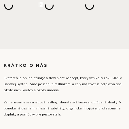
KRÁTKO O NÁS
Kvetáreň je online džungľa a slow plant koncept, ktorý vznikol v roku 2020 v
Banskej Bystrici. Sme posadnutí rastlinkami a celý náš život sa odjakživa točil
okolo nich, kvetov a okolo umenia.
Zameriavame sa na izbové rastliny, zberateľské kúsky aj obľúbené klasiky. V
ponuke nájdeš nami miešané substráty, organické hnojivá aj profesionálne
doplnky a pomôcky pre pestovateľa.