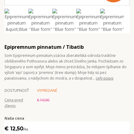
Epipremnum pinnatum / Tibatib
Som Epipremnum pinnatum,vzácna zberateľská odroda tradične
obľúbeného Pothosovca alebo ak chceš Divého Janka. Pochádzam zo
Singapuru a som epifyt. Moje meno prezrádza, že milujem šplhanie do
výšok 'epi' (upon) a 'premna' (tree stump). Moje listy sú pez
panašovania, s nádychom do modra, a v dospelost...
celý popis
DOSTUPNOSŤ
VYPREDANÉ
Cena pred
€ 19,90
zľavou
Naša cena
€ 12,50
/
ks