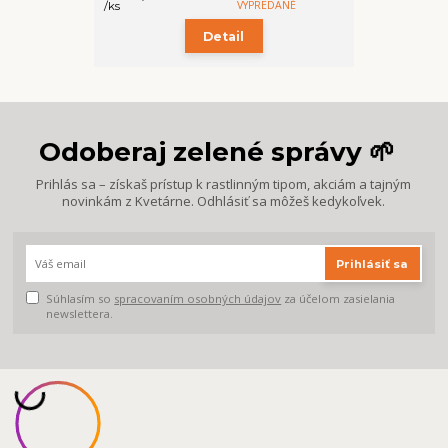
VYPREDANÉ
/
ks
Detail
Odoberaj zelené správy 🌱
Prihlás sa – získaš prístup k rastlinným tipom, akciám a tajným
novinkám z Kvetárne. Odhlásiť sa môžeš kedykoľvek.
Prihlásiť sa
Súhlasím so
spracovaním osobných údajov
za účelom zasielania
newslettera.