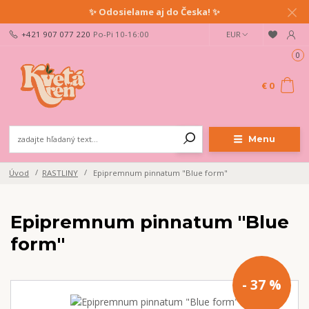
✨ Odosielame aj do Česka! ✨
+421 907 077 220
Po-Pi 10-16:00
EUR
0
€ 0
Menu
Úvod
RASTLINY
Epipremnum pinnatum "Blue form"
Epipremnum pinnatum "Blue
form"
- 37 %