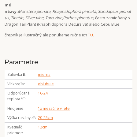
Iné
názvy:
Monstera
pinnata
,
Rhaphidophora
pinnata
,
Scindapsus
pinnat
us
,
Tibatib
,
Silver vine, Taro vine,
Pothos
pinnatus
, často zamieňaný s
Dragon Tail Plant (Rhaphidophora Decursiva) alebo Cebu Blue.
črepník je ilustračný ale ponúkame ručne ich
TU
.
Parametre
Zálievka 🧪
mierna
Vlhkosť %
obľubuje
Odporúčaná
16-24
teplota ℃
Hnojenie
1x mesačne v lete
Výška rastliny 📏
20-25cm
Kvetináč
12cm
priemer