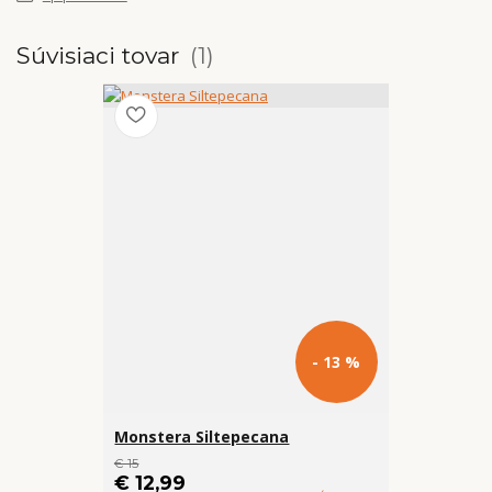
Súvisiaci tovar
1
- 13 %
Monstera Siltepecana
€ 15
€ 12,99