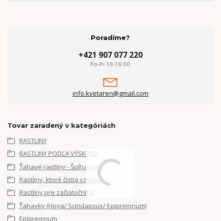
Poradíme?
+421 907 077 220
Po-Pi 10-16:00
info.kvetaren@gmail.com
Tovar zaradený v kategóriách
RASTLINY
RASTLINY PODĽA VÝSKYTU
Ťahavé rastliny - Šplhavnice
Rastliny, ktoré čistia vzduch
Rastliny pre začiatočníka
Ťahavky (Hoya/ Scindapsus/ Epipremnum)
Epipremnum