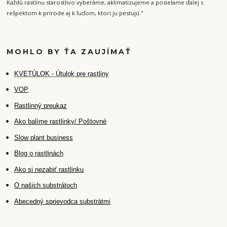
Každú rastlinu starostlivo vyberáme, aklimatizujeme a posielame ďalej s
rešpektom k prírode aj k ľuďom, ktorí ju pestujú."
MOHLO BY ŤA ZAUJÍMAŤ
K
VETÚLOK - Útulok pre rastliny
VOP
Rastlinný preukaz
Ako balíme rastlinky/ Poštovné
Slow plant business
Blog o rastlinách
Ako si nezabiť rastlinku
O našich substrátoch
Abecedný sprievodca substrátmi