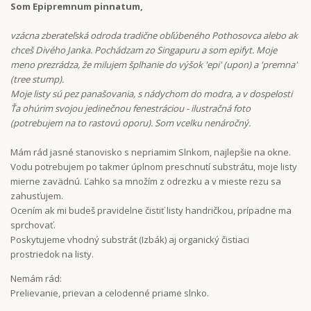
Som Epipremnum pinnatum,
vzácna zberateľská odroda tradične obľúbeného Pothosovca alebo ak
chceš Divého Janka. Pochádzam zo Singapuru a som epifyt. Moje
meno prezrádza, že milujem šplhanie do výšok 'epi' (upon) a 'premna'
(tree stump).
Moje listy sú pez panašovania, s nádychom do modra, a v dospelosti
Ťa ohúrim svojou jedinečnou fenestráciou - ilustračná foto
(potrebujem na to rastovú oporu). Som vcelku nenáročný.
Mám rád jasné stanovisko s nepriamim Slnkom, najlepšie na okne.
Vodu potrebujem po takmer úplnom preschnutí substrátu, moje listy
mierne zavädnú. Ľahko sa množím z odrezku a v mieste rezu sa
zahusťujem.
Ocením ak mi budeš pravidelne čistiť listy handričkou, prípadne ma
sprchovať.
Poskytujeme vhodný substrát (Izbák) aj organický čistiaci
prostriedok na listy.
Nemám rád:
Prelievanie, prievan a celodenné priame slnko.