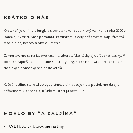
KRÁTKO O NÁS
Kvetáreň je online džungľa a slow plant koncept, ktorý vznikol v roku 2020 v
Banskej Bystrici. Sme posadnutí rastlinkami a celý náš život sa odjakživa točil
okolo nich, kvetov a okolo umenia.
Zameriavame sa na izbové rastliny, zberateľské kúsky aj obľúbené klasiky. V
ponuke nájdeš nami miešané substráty, organické hnojivá aj profesionálne
doplnky a pomôcky pre pestovateľa.
Každú rastlinu starostlivo vyberáme, aklimatizujeme a posielame ďalej s
rešpektom k prírode aj k ľuďom, ktorí ju pestujú."
MOHLO BY ŤA ZAUJÍMAŤ
K
VETÚLOK - Útulok pre rastliny