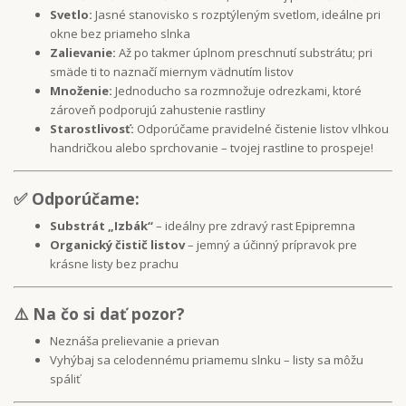
Svetlo:
Jasné stanovisko s rozptýleným svetlom, ideálne pri
okne bez priameho slnka
Zalievanie:
Až po takmer úplnom preschnutí substrátu; pri
smäde ti to naznačí miernym vädnutím listov
Množenie:
Jednoducho sa rozmnožuje odrezkami, ktoré
zároveň podporujú zahustenie rastliny
Starostlivosť:
Odporúčame pravidelné čistenie listov vlhkou
handričkou alebo sprchovanie – tvojej rastline to prospeje!
✅ Odporúčame:
Substrát „Izbák“
– ideálny pre zdravý rast Epipremna
Organický čistič listov
– jemný a účinný prípravok pre
krásne listy bez prachu
⚠️ Na čo si dať pozor?
Neznáša prelievanie a prievan
Vyhýbaj sa celodennému priamemu slnku – listy sa môžu
spáliť