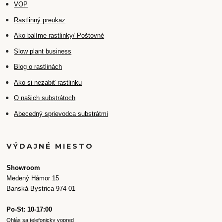
VOP
Rastlinný preukaz
Ako balíme rastlinky/ Poštovné
Slow plant business
Blog o rastlinách
Ako si nezabiť rastlinku
O našich substrátoch
Abecedný sprievodca substrátmi
VÝDAJNÉ MIESTO
Showroom
Medený Hámor 15
Banská Bystrica 974 01
Po-St: 10-17:00
Ohlás sa telefonicky vopred