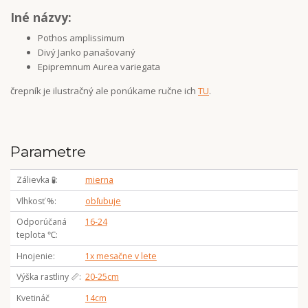
Iné názvy:
Pothos amplissimum
Divý Janko panašovaný
Epipremnum Aurea variegata
črepník je ilustračný ale ponúkame ručne ich
TU
.
Parametre
Zálievka 🧪
mierna
Vlhkosť %
obľubuje
Odporúčaná
16-24
teplota ℃
Hnojenie
1x mesačne v lete
Výška rastliny 📏
20-25cm
Kvetináč
14cm