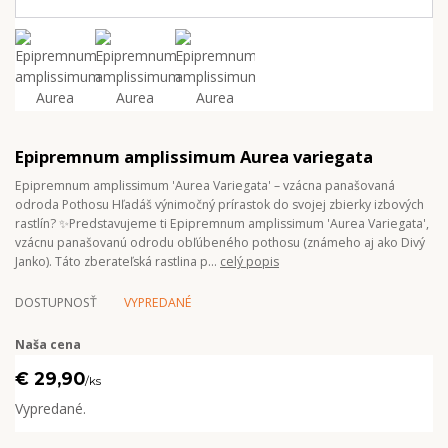
Epipremnum amplissimum Aurea variegata
Epipremnum amplissimum 'Aurea Variegata' – vzácna panašovaná
odroda Pothosu Hľadáš výnimočný prírastok do svojej zbierky izbových
rastlín? ✨Predstavujeme ti Epipremnum amplissimum 'Aurea Variegata',
vzácnu panašovanú odrodu obľúbeného pothosu (známeho aj ako Divý
Janko). Táto zberateľská rastlina p...
celý popis
DOSTUPNOSŤ
VYPREDANÉ
Naša cena
€ 29,90
/
ks
Vypredané.