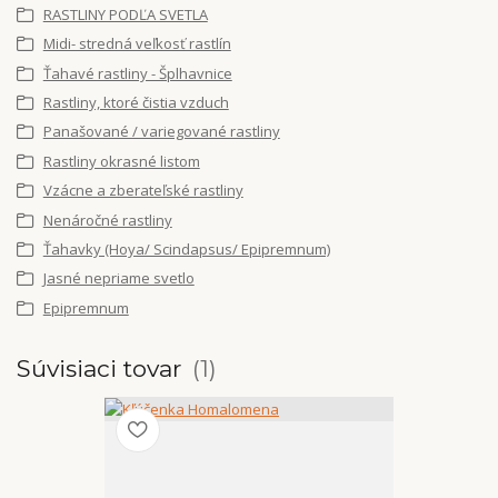
RASTLINY PODĽA SVETLA
Midi- stredná veľkosť rastlín
Ťahavé rastliny - Šplhavnice
Rastliny, ktoré čistia vzduch
Panašované / variegované rastliny
Rastliny okrasné listom
Vzácne a zberateľské rastliny
Nenáročné rastliny
Ťahavky (Hoya/ Scindapsus/ Epipremnum)
Jasné nepriame svetlo
Epipremnum
Súvisiaci tovar
1