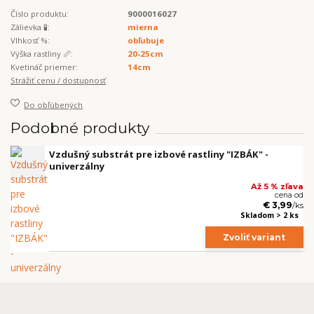
Číslo produktu:
9000016027
Zálievka 🧪:
mierna
Vlhkosť %:
obľubuje
Výška rastliny 📏:
20-25cm
Kvetináč priemer:
14cm
Strážiť cenu / dostupnosť
Do obľúbených
Podobné produkty
Vzdušný substrát pre izbové rastliny "IZBÁK" -
univerzálny
Až 5 % zľava
cena od
€ 3,99
/
ks
Skladom > 2 ks
Zvoliť variant