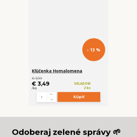
- 13 %
Kľúčenka Homalomena
€ 3,99
€ 3,49
SKLADOM
2 ks
/
ks
Kúpiť
Odoberaj zelené správy 🌱