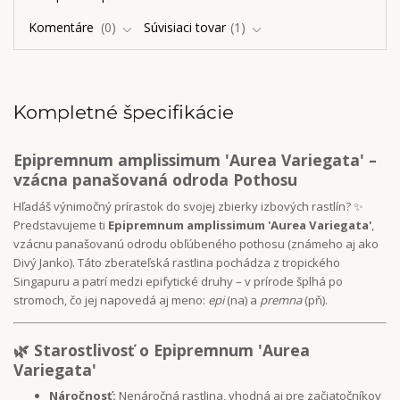
Komentáre
0
Súvisiaci tovar
1
Kompletné špecifikácie
Epipremnum amplissimum 'Aurea Variegata' –
vzácna panašovaná odroda Pothosu
Hľadáš výnimočný prírastok do svojej zbierky izbových rastlín? ✨
Predstavujeme ti
Epipremnum amplissimum 'Aurea Variegata'
,
vzácnu panašovanú odrodu obľúbeného pothosu (známeho aj ako
Divý Janko). Táto zberateľská rastlina pochádza z tropického
Singapuru a patrí medzi epifytické druhy – v prírode šplhá po
stromoch, čo jej napovedá aj meno:
epi
(na) a
premna
(pň).
🌿 Starostlivosť o Epipremnum 'Aurea
Variegata'
Náročnosť:
Nenáročná rastlina, vhodná aj pre začiatočníkov