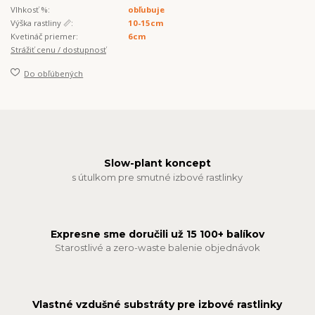
Vlhkosť %:
obľubuje
Výška rastliny 📏:
10-15cm
Kvetináč priemer:
6cm
Strážiť cenu / dostupnosť
Do obľúbených
Slow-plant koncept
s útulkom pre smutné izbové rastlinky
Expresne sme doručili už 15 100+ balíkov
Starostlivé a zero-waste balenie objednávok
Vlastné vzdušné substráty pre izbové rastlinky