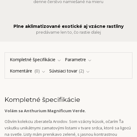
denne čerstvo namiešané na mieru
Plne aklimatizované exotické aj vzácne rastliny
predávame len to, čo rastie ďalej
Kompletné špecifikácie
Parametre
Komentáre
0
Súvisiaci tovar
2
Kompletné špecifikácie
Volám sa Anthurium Magnificum Verde.
Oživím kolekciu zberateľa Aroidov. Som vzácny kúsok, očarím Ťa
vskutku unikátnymi zamatovými listami v tvare srdca, ktoré sa ligocú
na svetle. Listy mám prenikavo zelené, s jasnou kontrastnou