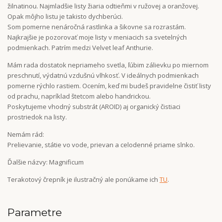
žilnatinou. Najmladšie listy žiaria odtieňmi v ružovej a oranžovej.
Opak môjho listu je takisto dychberúci.
Som pomerne nenáročná rastlinka a šikovne sa rozrastám.
Najkrajšie je pozorovať moje listy v meniacich sa svetelných
podmienkach. Patrím medzi Velvet leaf Anthurie.
Mám rada dostatok nepriameho svetla, ľúbim zálievku po miernom
preschnutí, výdatnú vzdušnú vlhkosť. V ideálnych podmienkach
pomerne rýchlo rastiem. Ocením, keď mi budeš pravidelne čistiť listy
od prachu, napríklad štetcom alebo handrickou.
Poskytujeme vhodný substrát (AROID) aj organický čistiaci
prostriedok na listy.
Nemám rád:
Prelievanie, státie vo vode, prievan a celodenné priame slnko.
Ďalšie názvy: Magnificum
Terakotový črepník je ilustračný ale ponúkame ich
TU
.
Parametre