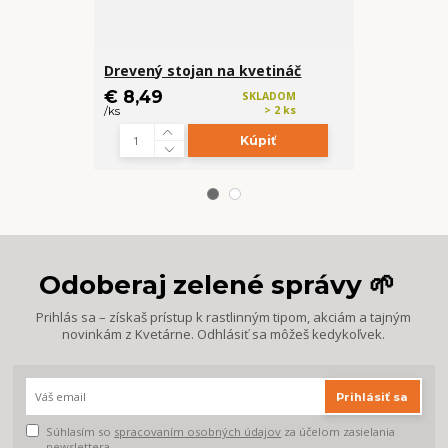
Drevený stojan na kvetináč
Aglaonema 
€ 8,49
€ 15,99
SKLADOM
> 2 ks
/
ks
/
ks
Kúpiť
Odoberaj zelené správy 🌱
Prihlás sa – získaš prístup k rastlinným tipom, akciám a tajným
novinkám z Kvetárne. Odhlásiť sa môžeš kedykoľvek.
Prihlásiť sa
Súhlasím so
spracovaním osobných údajov
za účelom zasielania
newslettera.