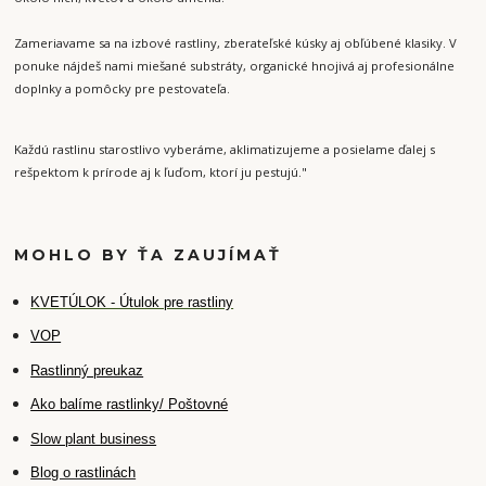
Zameriavame sa na izbové rastliny, zberateľské kúsky aj obľúbené klasiky. V
ponuke nájdeš nami miešané substráty, organické hnojivá aj profesionálne
doplnky a pomôcky pre pestovateľa.
Každú rastlinu starostlivo vyberáme, aklimatizujeme a posielame ďalej s
rešpektom k prírode aj k ľuďom, ktorí ju pestujú."
MOHLO BY ŤA ZAUJÍMAŤ
K
VETÚLOK - Útulok pre rastliny
VOP
Rastlinný preukaz
Ako balíme rastlinky/ Poštovné
Slow plant business
Blog o rastlinách