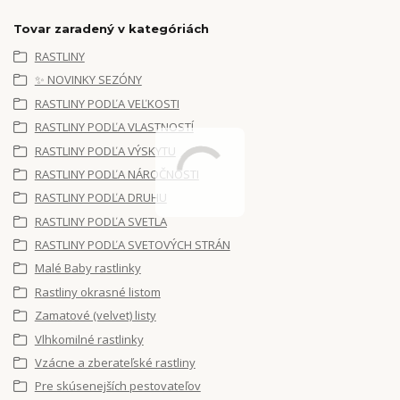
Tovar zaradený v kategóriách
RASTLINY
✨ NOVINKY SEZÓNY
RASTLINY PODĽA VEĽKOSTI
RASTLINY PODĽA VLASTNOSTÍ
RASTLINY PODĽA VÝSKYTU
RASTLINY PODĽA NÁROČNOSTI
RASTLINY PODĽA DRUHU
RASTLINY PODĽA SVETLA
RASTLINY PODĽA SVETOVÝCH STRÁN
Malé Baby rastlinky
Rastliny okrasné listom
Zamatové (velvet) listy
Vlhkomilné rastlinky
Vzácne a zberateľské rastliny
Pre skúsenejších pestovateľov