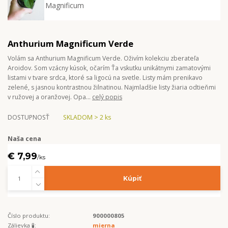
Anthurium Magnificum Verde
Volám sa Anthurium Magnificum Verde. Oživím kolekciu zberateľa
Aroidov. Som vzácny kúsok, očarím Ťa vskutku unikátnymi zamatovými
listami v tvare srdca, ktoré sa ligocú na svetle. Listy mám prenikavo
zelené, s jasnou kontrastnou žilnatinou. Najmladšie listy žiaria odtieňmi
v ružovej a oranžovej. Opa...
celý popis
DOSTUPNOSŤ
SKLADOM > 2 ks
Naša cena
€ 7,99
/
ks
Kúpiť
Číslo produktu:
900000805
Zálievka 🧪:
mierna