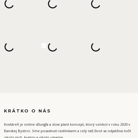
KRÁTKO O NÁS
Kvetáreň je online džungľa a slow plant koncept, ktorý vznikol v roku 2020 v
Banskej Bystrici. Sme posadnutí rastlinkami a celý náš život sa odjakživa točil
okolo nich, kvetov a okolo umenia.