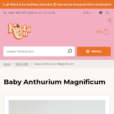
✨ 🌿 Návod ku každej izbovke 📦 Garancia bezpečného balenia ✨
+421 907 077 220
Po-Pi 10-16:00
EUR
0
€ 0
Menu
Úvod
RASTLINY
Baby Anthurium Magnificum
Baby Anthurium Magnificum