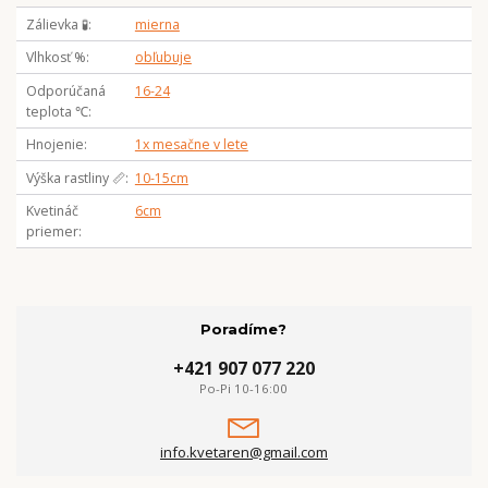
Zálievka 🧪
mierna
Vlhkosť %
obľubuje
Odporúčaná
16-24
teplota ℃
Hnojenie
1x mesačne v lete
Výška rastliny 📏
10-15cm
Kvetináč
6cm
priemer
Poradíme?
+421 907 077 220
Po-Pi 10-16:00
info.kvetaren@gmail.com