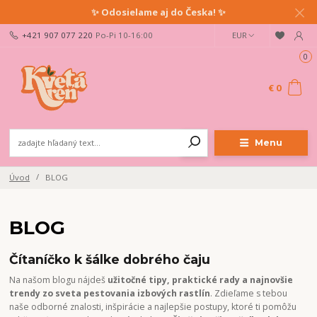
✨ Odosielame aj do Česka! ✨
+421 907 077 220
Po-Pi 10-16:00
EUR
0
€ 0
Menu
Úvod
BLOG
BLOG
Čítaníčko k šálke dobrého čaju
Na našom blogu nájdeš
užitočné tipy, praktické rady a najnovšie
trendy zo sveta pestovania izbových rastlín
. Zdieľame s tebou
naše odborné znalosti, inšpirácie a najlepšie postupy, ktoré ti pomôžu