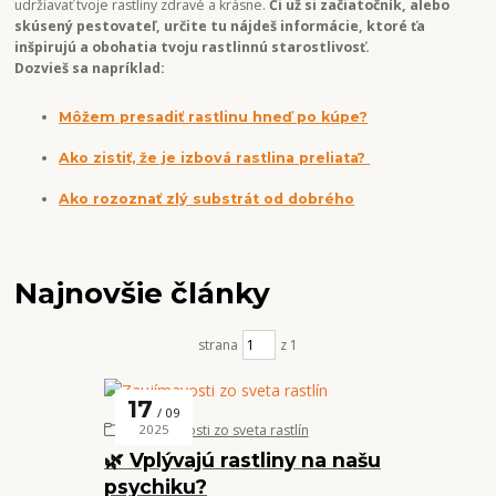
udržiavať tvoje rastliny zdravé a krásne.
Či už si začiatočník, alebo
skúsený pestovateľ, určite tu nájdeš informácie, ktoré ťa
inšpirujú a obohatia tvoju rastlinnú starostlivosť.
Dozvieš sa napríklad:
Môžem presadiť rastlinu hneď po kúpe?
Ako zistiť, že je izbová rastlina preliata?
Ako rozoznať zlý substrát od dobrého
Najnovšie články
strana
z 1
17
09
Zaujímavosti zo sveta rastlín
2025
🌿 Vplývajú rastliny na našu
psychiku?