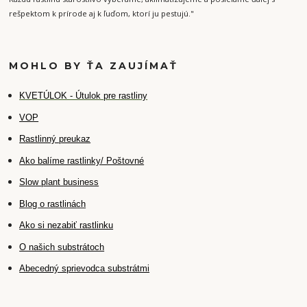
rešpektom k prírode aj k ľuďom, ktorí ju pestujú."
MOHLO BY ŤA ZAUJÍMAŤ
K
VETÚLOK - Útulok pre rastliny
VOP
Rastlinný preukaz
Ako balíme rastlinky/ Poštovné
Slow plant business
Blog o rastlinách
Ako si nezabiť rastlinku
O našich substrátoch
Abecedný sprievodca substrátmi