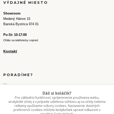
VÝDAJNÉ MIESTO
Showroom
Medený Hámor 15
Banská Bystrica 974 01
Po-St: 10-17:00
Ohlás sa telefonicky vopred
Kontakt
PORADÍME?
+421 907 077 220
Dáš si koláčik?
Po-Pi 10-16:00
Pre základnú funkčnosť, spríjemnenie používania webu,
analytické účely a v prípade udelenia súhlasu aj na účely cielenia
reklamy využívame súbory cookies. Nastavenie vlastných
info.kvetaren@gmail.com
preferencií cookies môžete kedykoľvek upraviť odkazom v
spodnej časti stránok.