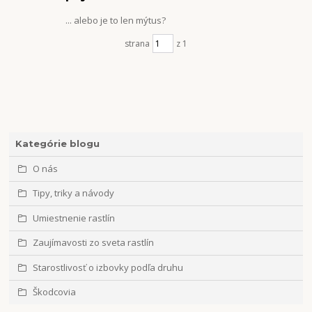
... alebo je to len mýtus?
strana
z 1
Kategórie blogu
O nás
Tipy, triky a návody
Umiestnenie rastlín
Zaujímavosti zo sveta rastlín
Starostlivosť o izbovky podľa druhu
Škodcovia