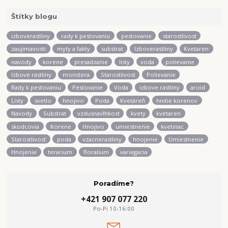
Štítky blogu
izboverastliny
rady k pestovaniu
pestovanie
starostlivost
zaujimavosti
myty a fakty
substrat
Izboverastliny
Kvetaren
navody
korene
presadzanie
listy
voda
polievanie
Izbove rastliny
monstera
Starostlivost
Polievanie
Rady k pestovaniu
Pestovanie
Voda
izbove rastliny
aroid
Listy
svetlo
hnojivo
Poda
Kvetáreň
hnitie korenov
Navody
Substrat
vzdusnavlhkost
kvety
kvetaren
skodcovia
Korene
Hnojivo
umiestnenie
kvetinac
Starostlivosť
poda
vzacnerastliny
hnojenie
Umiestnenie
Hnojenie
terarium
floralium
variegacia
Poradíme?
+421 907 077 220
Po-Pi 10-16:00