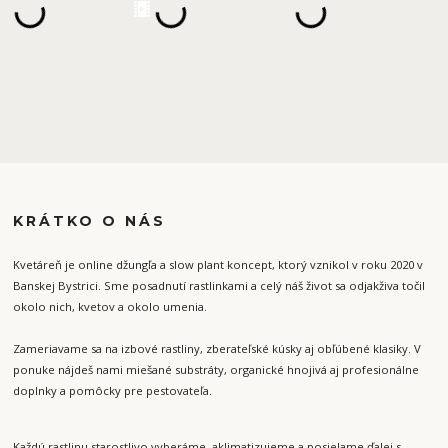
KRÁTKO O NÁS
Kvetáreň je online džungľa a slow plant koncept, ktorý vznikol v roku 2020 v
Banskej Bystrici. Sme posadnutí rastlinkami a celý náš život sa odjakživa točil
okolo nich, kvetov a okolo umenia.
Zameriavame sa na izbové rastliny, zberateľské kúsky aj obľúbené klasiky. V
ponuke nájdeš nami miešané substráty, organické hnojivá aj profesionálne
doplnky a pomôcky pre pestovateľa.
Každú rastlinu starostlivo vyberáme, aklimatizujeme a posielame ďalej s