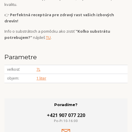
kvalitu.
👉
Perfektná receptúra pre zdravý rast vašich izbových
drevín!
Info o substrátoch a pomôcku ako zistiť
"Koľko substrátu
potrebujem?"
nájdeš
TU
.
Parametre
veľkosť
7L
objem
1 liter
Poradíme?
+421 907 077 220
Po-Pi 10-16:00