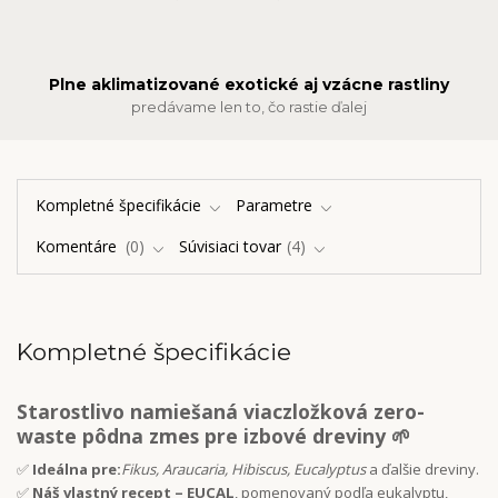
Plne aklimatizované exotické aj vzácne rastliny
predávame len to, čo rastie ďalej
Kompletné špecifikácie
Parametre
Komentáre
0
Súvisiaci tovar
4
Kompletné špecifikácie
Starostlivo namiešaná viaczložková zero-
waste pôdna zmes pre izbové dreviny
🌱
✅
Ideálna pre:
Fikus, Araucaria, Hibiscus, Eucalyptus
a ďalšie dreviny.
✅
Náš vlastný recept – EUCAL
, pomenovaný podľa eukalyptu,