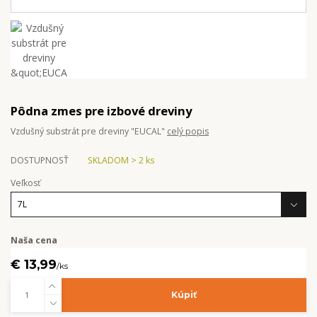
Pôdna zmes pre izbové dreviny
Vzdušný substrát pre dreviny "EUCAL"
celý popis
DOSTUPNOSŤ
SKLADOM > 2 ks
Veľkosť
Naša cena
€ 13,99
/
ks
Kúpiť