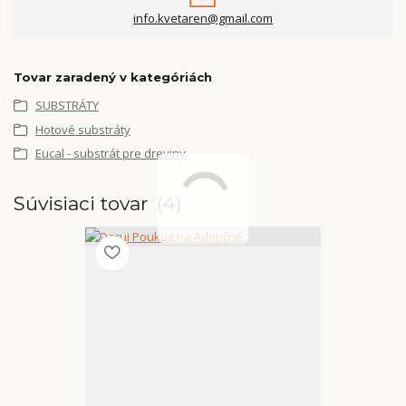
info.kvetaren@gmail.com
Tovar zaradený v kategóriách
SUBSTRÁTY
Hotové substráty
Eucal - substrát pre dreviny
Súvisiaci tovar
4