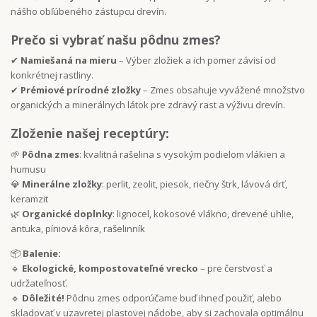
nášho obľúbeného zástupcu drevín.
Prečo si vybrať našu pôdnu zmes?
✔
Namiešaná na mieru
– Výber zložiek a ich pomer závisí od
konkrétnej rastliny.
✔
Prémiové prírodné zložky
– Zmes obsahuje vyvážené množstvo
organických a minerálnych látok pre zdravý rast a výživu drevín.
Zloženie našej receptúry:
🌱
Pôdna zmes
: kvalitná rašelina s vysokým podielom vlákien a
humusu
💎
Minerálne zložky
: perlit, zeolit, piesok, riečny štrk, lávová drť,
keramzit
🌿
Organické doplnky
: lignocel, kokosové vlákno, drevené uhlie,
antuka, píniová kôra, rašelinník
📦
Balenie:
🔹
Ekologické, kompostovateľné vrecko
– pre čerstvosť a
udržateľnosť.
🔹
Dôležité!
Pôdnu zmes odporúčame buď ihneď použiť, alebo
skladovať v uzavretej plastovej nádobe, aby si zachovala optimálnu