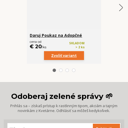
Daruj Poukaz na Adopčné
Sklená skú
cena od
cena od
SKLADOM
€ 20
€ 1,49
/
ks
> 2 ks
/
ks
Zvoliť variant
Z
Odoberaj zelené správy 🌱
Prihlás sa – získaš prístup k rastlinným tipom, akciám a tajným
novinkám z Kvetárne. Odhlásiť sa môžeš kedykoľvek.