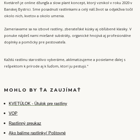
Kvetáreň je online džungľa a slow plant koncept, ktorý vznikol v roku 2020 v
Banskej Bystrici. Sme posadnutí rastlinkami a celý náš život sa odjakživa točil
okolo nich, kvetov a okolo umenia.
Zameriavame sa na izbové rastliny, zberateľské kúsky aj obľúbené klasiky. V
ponuke nájdeš nami miešané substráty, organické hnojivá aj profesionálne
doplnky a pomôcky pre pestovateľa.
Každú rastlinu starostlivo vyberáme, aklimatizujeme a posielame ďalej s
rešpektom k prírode aj k ľuďom, ktorí ju pestujú."
MOHLO BY ŤA ZAUJÍMAŤ
K
VETÚLOK - Útulok pre rastliny
VOP
Rastlinný preukaz
Ako balíme rastlinky/ Poštovné