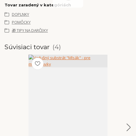
Tovar zaradený v kategóriách
DOPLNKY
POMÔCKY
🎁 TIPY NA DARČEKY
Súvisiaci tovar
4