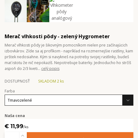
Merač vlhkosti pôdy - zelený Hygrometer
Merač vlhkosti pôdy je šikovným pomocníkom nielen pre začínajúcich
izbovkárov. Zíde sa aj profíkom - napríklad na rozmernejšie rastliny, kam
prštek nedosiahne. Kým si navykneš na potreby svojej rastlinky, budeš
mať istotu že nič nepokazíš. Nepotrebuje baterky. Jednoducho ho strčíš
aspoň do 2/3 kveti...
celý popis
DOSTUPNOSŤ
SKLADOM 2 ks
Farba
Naša cena
€ 11,99
/
ks