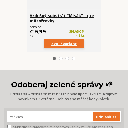
Vzdušný substrát "Mlsák" - pre
Rašelinník
mäsožravky
(prvotriedn
cena od
cena od
€ 5,99
€ 3,99
SKLADOM
> 2 ks
/
ks
/
ks
Zvoliť variant
Z
Odoberaj zelené správy 🌱
Prihlás sa – získaš prístup k rastlinným tipom, akciám a tajným
novinkám z Kvetárne. Odhlásiť sa môžeš kedykoľvek.
Prihlásiť sa
Súhlasím so
spracovaním osobných údajov
za účelom zasielania