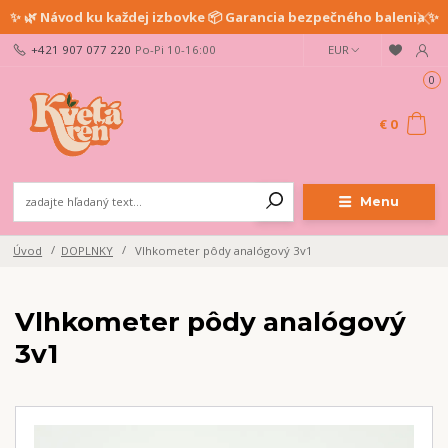
✨ 🌿 Návod ku každej izbovke 📦 Garancia bezpečného balenia ✨
+421 907 077 220
Po-Pi 10-16:00
EUR
Ahoj milovník rastlín!
Buď prvý/á, kto sa dozvie o pestovateľských tipoch, našich
0
novinkách a zľavách.
Prihlás sa na newsletter a získaj zľavu na nákup!
€ 0
Odoslať
Menu
Prajem si odoberať novinky e-mailom podľa
podmienok spracovania
osobných údajov
.
Úvod
DOPLNKY
Vlhkometer pôdy analógový 3v1
Súhlasím so
spracovaním osobných údajov
pre účely registrácie.
Vlhkometer pôdy analógový
Zatvoriť
3v1