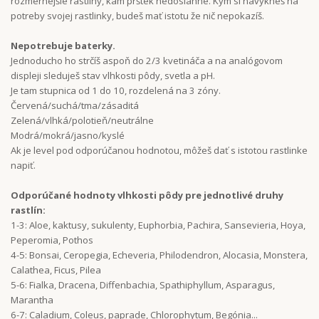
rozmernejšie rastliny, kam prštek nedosiahne. Kým si navykneš na
potreby svojej rastlinky, budeš mať istotu že nič nepokazíš.
Nepotrebuje baterky.
Jednoducho ho strčíš aspoň do 2/3 kvetináča a na analógovom
displeji sleduješ stav vlhkosti pôdy, svetla a pH.
Je tam stupnica od 1 do 10, rozdelená na 3 zóny.
Červená/suchá/tma/zásaditá
Zelená/vlhká/polotieň/neutrálne
Modrá/mokrá/jasno/kyslé
Ak je level pod odporúčanou hodnotou, môžeš dať s istotou rastlinke
napiť.
Odporúčané hodnoty vlhkosti pôdy pre jednotlivé druhy
rastlín:
1-3: Aloe, kaktusy, sukulenty, Euphorbia, Pachira, Sansevieria, Hoya,
Peperomia, Pothos
4-5: Bonsai, Ceropegia, Echeveria, Philodendron, Alocasia, Monstera,
Calathea, Ficus, Pilea
5-6: Fialka, Dracena, Diffenbachia, Spathiphyllum, Asparagus,
Marantha
6-7: Caladium, Coleus, paprade, Chlorophytum, Begónia...