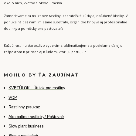
okolo nich, kvetov a okolo umenia.
Zameriavame sa na izbové rastliny, zberateľské kúsky aj obľúbené klasiky. V
ponuke nájdeš nami miešané substráty, organické hnojivá aj profesionálne
doplnky a pomôcky pre pestovateľa.
Každú rastlinu starostlivo vyberáme, aklimatizujeme a posielame ďalej s
rešpektom k prírode aj k ľuďom, ktorí ju pestujú."
MOHLO BY ŤA ZAUJÍMAŤ
K
VETÚLOK - Útulok pre rastliny
VOP
Rastlinný preukaz
Ako balíme rastlinky/ Poštovné
Slow plant business
Blog o rastlinách