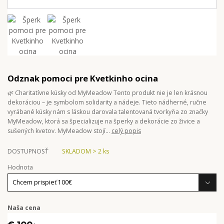
Odznak pomoci pre Kvetkinho ocina
🌿 Charitatívne kúsky od MyMeadow Tento produkt nie je len krásnou
dekoráciou – je symbolom solidarity a nádeje. Tieto nádherné, ručne
vyrábané kúsky nám s láskou darovala talentovaná tvorkyňa zo značky
MyMeadow, ktorá sa špecializuje na šperky a dekorácie zo živice a
sušených kvetov. MyMeadow stojí...
celý popis
DOSTUPNOSŤ
SKLADOM > 2 ks
Hodnota
Naša cena