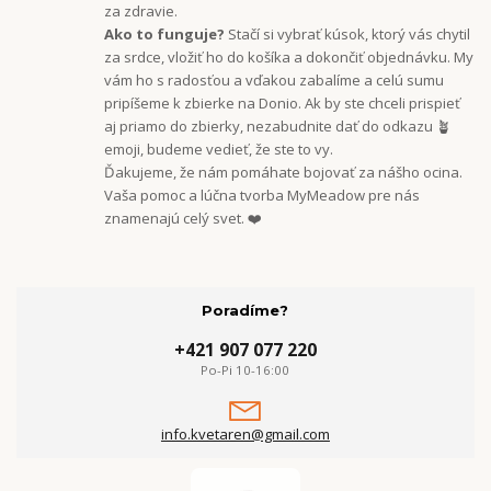
za zdravie.
Ako to funguje?
Stačí si vybrať kúsok, ktorý vás chytil
za srdce, vložiť ho do košíka a dokončiť objednávku. My
vám ho s radosťou a vďakou zabalíme a celú sumu
pripíšeme k zbierke na Donio. Ak by ste chceli prispieť
aj priamo do zbierky, nezabudnite dať do odkazu 🪴
emoji, budeme vedieť, že ste to vy.
Ďakujeme, že nám pomáhate bojovať za nášho ocina.
Vaša pomoc a lúčna tvorba MyMeadow pre nás
znamenajú celý svet. ❤️
Poradíme?
+421 907 077 220
Po-Pi 10-16:00
info.kvetaren@gmail.com