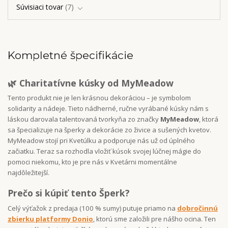
Súvisiaci tovar
7
Kompletné špecifikácie
🌿 Charitatívne kúsky od MyMeadow
Tento produkt nie je len krásnou dekoráciou – je symbolom
solidarity a nádeje. Tieto nádherné, ručne vyrábané kúsky nám s
láskou darovala talentovaná tvorkyňa zo značky
MyMeadow
, ktorá
sa špecializuje na šperky a dekorácie zo živice a sušených kvetov.
MyMeadow stojí pri Kvetúlku a podporuje nás už od úplného
začiatku. Teraz sa rozhodla vložiť kúsok svojej lúčnej mágie do
pomoci niekomu, kto je pre nás v Kvetárni momentálne
najdôležitejší.
Prečo si kúpiť tento Šperk?
Celý výťažok z predaja (100 % sumy) putuje priamo na
dobročinnú
zbierku platformy Donio
, ktorú sme založili pre nášho ocina. Ten