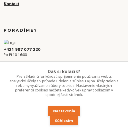
Kontakt
PORADÍME?
+421 907 077 220
Po-Pi 10-16:00
info.kvetaren@gmail.com
Dáš si koláčik?
Pre základnú funkčnosť, spríjemnenie používania webu,
analytické účely a v prípade udelenia súhlasu aj na účely cielenia
reklamy využívame súbory cookies. Nastavenie vlastných
preferencií cookies môžete kedykoľvek upraviť odkazom v
spodnej časti stránok.
Nastavenia
Upravit sběr cookies.
Súhlasím