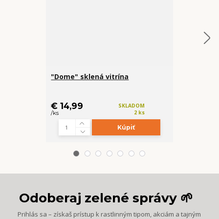
"Dome" sklená vitrína
Háčik na ťah
€ 14,99
€ 0,49
SKLADOM
2 ks
/
ks
/
ks
Kúpiť
Z
Odoberaj zelené správy 🌱
Prihlás sa – získaš prístup k rastlinným tipom, akciám a tajným