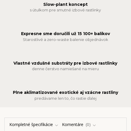
Slow-plant koncept
s útulkom pre smutné izbové rastlinky
Expresne sme doručili už 15 100+ balíkov
Starostlivé a zero-waste balenie objednávok
Vlastné vzdušné substráty pre izbové rastlinky
denne čerstvo namiešané na mieru
Plne aklimatizované exotické aj vzácne rastliny
predávame len to, čo rastie ďalej
Kompletné špecifikácie
Komentáre
0