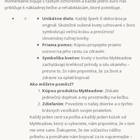
momentálne bojuje s ťažkým ochorením a každé jedno euro nás
približuje k nákladnej liečbe a rehabilitáciám, ktoré potrebuje.
Unikátne dielo:
Každý šperk či dekorácia je
originál. Skutočné sušené kvety uchované v živici
symbolizujú večnú krásu a precíznosť
slovenskej ručnej tvorby.
Priama pomoc:
Kúpou prispejete priamo
ocinovi na jeho cestu za zdravím.
Symbolika kvetov:
Kvety v tvorbe MyMeadow
zachytávajú krehkosť prírody a silu okamihu –
presne to, čo nám pripomína, že za život a
zdravie sa oplatí bojovať.
Ako môžete pomôcť?
Kúpou produktu MyMeadow:
Získate
jedinečný doplnok a my prostriedky na liečbu.
Zdieľaním:
Povedzte o našej zbierke a o týchto
krásnych vecičkách svojim priateľom.
Každý jeden cent sa počíta a každý jeden kúsok od
MyMeadow, ktorý si vyberiete, nám pripomína, že v tom
nie sme sami. Ďakujeme, že ste súčasťou nášho
príbehu a pomáhate nám bojovať za to najcennejšie –