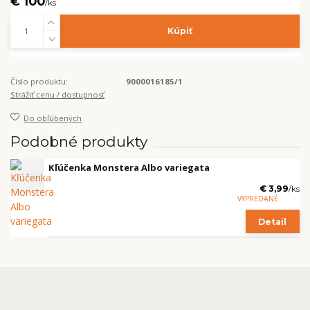
€ 100
/
ks
Kúpiť
Číslo produktu:
9000016185/1
Strážiť cenu / dostupnosť
Do obľúbených
Podobné produkty
Kľúčenka Monstera Albo variegata
€ 3,99
/
ks
VYPREDANÉ
Detail