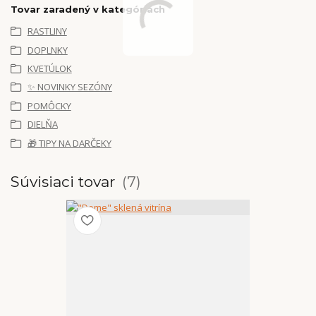
Tovar zaradený v kategóriách
RASTLINY
DOPLNKY
KVETÚLOK
✨ NOVINKY SEZÓNY
POMÔCKY
DIELŇA
🎁 TIPY NA DARČEKY
Súvisiaci tovar
7