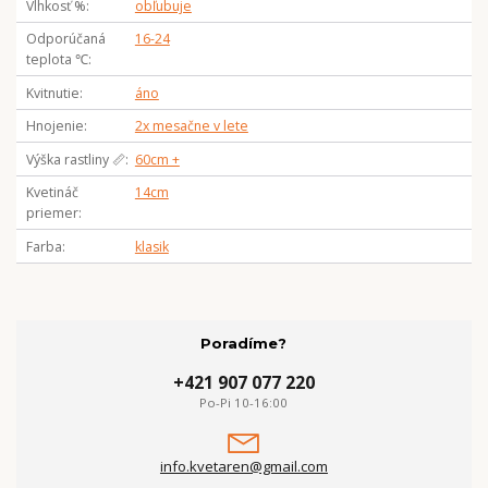
Vlhkosť %
obľubuje
Odporúčaná
16-24
teplota ℃
Kvitnutie
áno
Hnojenie
2x mesačne v lete
Výška rastliny 📏
60cm +
Kvetináč
14cm
priemer
Farba
klasik
Poradíme?
+421 907 077 220
Po-Pi 10-16:00
info.kvetaren@gmail.com