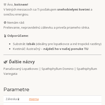
🌸 Áno,
kvitnem!
V letných mesiacoch sa Ti poďakujem
snehobielymi kvetmi
a
sviežou energiou.
🚫 Nemám rád:
Prelievanie, nepravidelnú zálievku a priveľa priameho slnka.
🪴
Odporúčame:
Substrát:
Izbák
(ideálny pre lopatkovce a iné tropické rastliny)
Kvetináč: ilustračný –
nájdeš ho v našej ponuke TU
🌿 Ďalšie názvy
Panašovaný Lopatkovec | Spathiphyllum Domino | Spathiphyllum
Variegata
Parametre
Zálievka 🧪
mierna