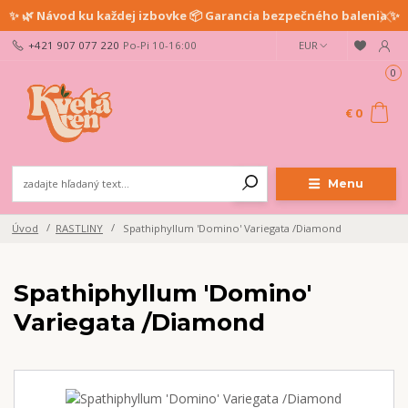
✨ 🌿 Návod ku každej izbovke 📦 Garancia bezpečného balenia ✨
+421 907 077 220
Po-Pi 10-16:00
EUR
0
€ 0
Menu
Úvod
RASTLINY
Spathiphyllum 'Domino' Variegata /Diamond
Spathiphyllum 'Domino'
Variegata /Diamond