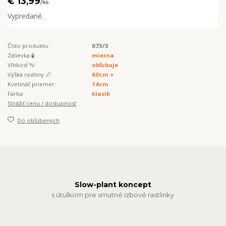
€ 13,99
/
ks
Vypredané.
Číslo produktu:
073/3
Zálievka 🧪:
mierna
Vlhkosť %:
obľubuje
Výška rastliny 📏:
60cm +
Kvetináč priemer:
14cm
Farba:
klasik
Strážiť cenu / dostupnosť
Do obľúbených
Slow-plant koncept
s útulkom pre smutné izbové rastlinky