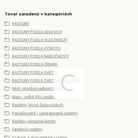
Tovar zaradený v kategóriách
RASTLINY
RASTLINY PODĽA VEĽKOSTI
RASTLINY PODĽA VLASTNOSTÍ
RASTLINY PODĽA VÝSKYTU
RASTLINY PODĽA NÁROČNOSTI
RASTLINY PODĽA DRUHU
RASTLINY PODĽA SVETLA
RASTLINY PODĽA SVETOVÝCH STRÁN
Midi- stredná veľkosť rastlín
Maxi - veľké XXL rastliny
Rastliny, ktoré čistia vzduch
Panašované / variegované rastliny
Rastliny okrasné listom
Farebné rastliny
Vzácne a zberateľské rastliny