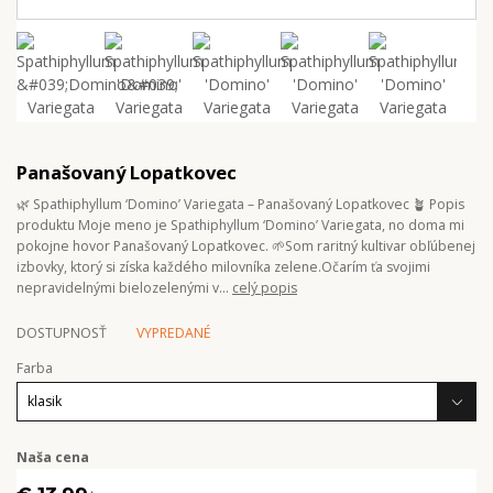
Panašovaný Lopatkovec
🌿 Spathiphyllum ‘Domino’ Variegata – Panašovaný Lopatkovec 🪴 Popis
produktu Moje meno je Spathiphyllum ‘Domino’ Variegata, no doma mi
pokojne hovor Panašovaný Lopatkovec. 🌱Som raritný kultivar obľúbenej
izbovky, ktorý si získa každého milovníka zelene.Očarím ťa svojimi
nepravidelnými bielozelenými v...
celý popis
DOSTUPNOSŤ
VYPREDANÉ
Farba
Naša cena