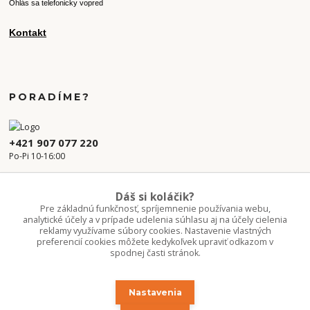
Ohlás sa telefonicky vopred
Kontakt
PORADÍME?
+421 907 077 220
Po-Pi 10-16:00
info.kvetaren@gmail.com
Dáš si koláčik?
Pre základnú funkčnosť, spríjemnenie používania webu,
analytické účely a v prípade udelenia súhlasu aj na účely cielenia
reklamy využívame súbory cookies. Nastavenie vlastných
preferencií cookies môžete kedykoľvek upraviť odkazom v
spodnej časti stránok.
Nastavenia
Upravit sběr cookies.