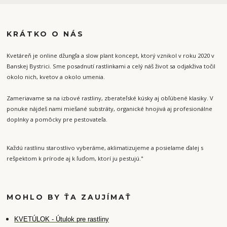
KRÁTKO O NÁS
Kvetáreň je online džungľa a slow plant koncept, ktorý vznikol v roku 2020 v
Banskej Bystrici. Sme posadnutí rastlinkami a celý náš život sa odjakživa točil
okolo nich, kvetov a okolo umenia.
Zameriavame sa na izbové rastliny, zberateľské kúsky aj obľúbené klasiky. V
ponuke nájdeš nami miešané substráty, organické hnojivá aj profesionálne
doplnky a pomôcky pre pestovateľa.
Každú rastlinu starostlivo vyberáme, aklimatizujeme a posielame ďalej s
rešpektom k prírode aj k ľuďom, ktorí ju pestujú."
MOHLO BY ŤA ZAUJÍMAŤ
K
VETÚLOK - Útulok pre rastliny