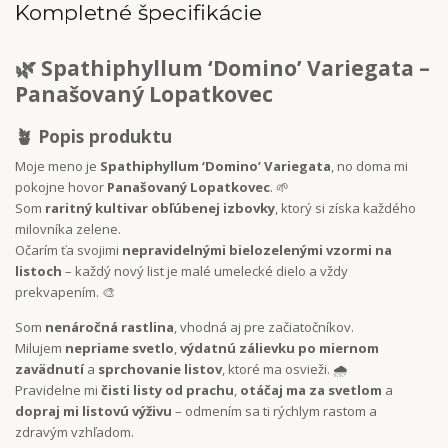
Kompletné špecifikácie
🌿
Spathiphyllum ‘Domino’ Variegata –
Panašovaný Lopatkovec
🪴 Popis produktu
Moje meno je
Spathiphyllum ‘Domino’ Variegata
, no doma mi
pokojne hovor
Panašovaný Lopatkovec
. 🌱
Som
raritný kultivar obľúbenej izbovky
, ktorý si získa každého
milovníka zelene.
Očarím ťa svojimi
nepravidelnými bielozelenými vzormi na
listoch
– každý nový list je malé umelecké dielo a vždy
prekvapením. 🎨
Som
nenáročná rastlina
, vhodná aj pre začiatočníkov.
Milujem
nepriame svetlo
,
výdatnú zálievku po miernom
zavädnutí
a
sprchovanie listov
, ktoré ma osvieži. 🌧️
Pravidelne mi
čisti listy od prachu
,
otáčaj ma za svetlom
a
dopraj mi listovú výživu
– odmením sa ti rýchlym rastom a
zdravým vzhľadom.