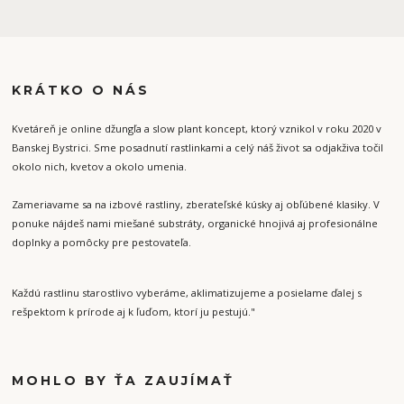
KRÁTKO O NÁS
Kvetáreň je online džungľa a slow plant koncept, ktorý vznikol v roku 2020 v
Banskej Bystrici. Sme posadnutí rastlinkami a celý náš život sa odjakživa točil
okolo nich, kvetov a okolo umenia.
Zameriavame sa na izbové rastliny, zberateľské kúsky aj obľúbené klasiky. V
ponuke nájdeš nami miešané substráty, organické hnojivá aj profesionálne
doplnky a pomôcky pre pestovateľa.
Každú rastlinu starostlivo vyberáme, aklimatizujeme a posielame ďalej s
rešpektom k prírode aj k ľuďom, ktorí ju pestujú."
MOHLO BY ŤA ZAUJÍMAŤ