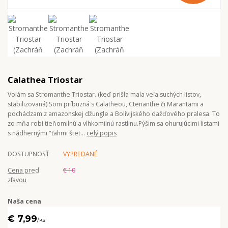
Calathea Triostar
Volám sa Stromanthe Triostar. (keď prišla mala veľa suchých listov,
stabilizovaná) Som príbuzná s Calatheou, Ctenanthe či Marantami a
pochádzam z amazonskej džungle a Bolívijského dažďového pralesa. To
zo mňa robí tieňomilnú a vlhkomilnú rastlinu.Pýšim sa ohurujúcimi listami
s nádhernými "ťahmi štet...
celý popis
DOSTUPNOSŤ
VYPREDANÉ
Cena pred
€ 10
zľavou
Naša cena
€ 7,99
/
ks