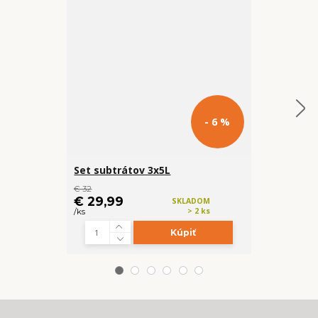
- 6 %
Set subtrátov 3x5L
Betonáčik
€ 32
cena od
€ 29,99
€ 5,99
SKLADOM
> 2 ks
/
ks
/
ks
Kúpiť
Z