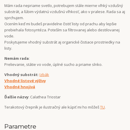
Mám rada nepriame svetlo, potrebujem stále mierne vlhký vzdušný
substrát, a ľúbim výdatnú vzdušnú vlhkosť, ako v pralese. Rada sa aj
sprchujem.
Ocením keď mi budeš pravidelne čistiť listy od prachu aby lepšie
prebiehala fotosyntéza. Poteším sa filtrovanej alebo destilovanej
vode.
Poskytujeme vhodný substrát aj organické čistiace prostriedky na
listy.
Nemám rada
:
Prelievanie, státie vo vode, úplné sucho a priame slnko.
Vhodný substrát
:
Izbák
Vhodné listové výživy
Vhodné hnojivá
Ďalšie názvy
: Calathea Triostar
Terakotový črepník je ilustračný ale kúpiť mi ho môžeš
TU
.
Parametre