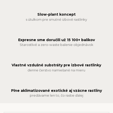
Slow-plant koncept
s útulkom pre smutné izbové rastlinky
Expresne sme doručili už 15 100+ balíkov
Starostlivé a zero-waste balenie objednávok
Vlastné vzdušné substráty pre izbové rastlinky
denne čerstvo namiešané na mieru
Plne aklimatizované exotické aj vzácne rastliny
predávame len to, čo rastie ďalej