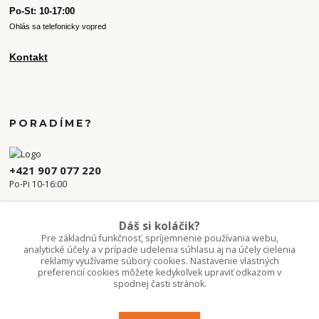
Po-St: 10-17:00
Ohlás sa telefonicky vopred
Kontakt
PORADÍME?
+421 907 077 220
Po-Pi 10-16:00
info.kvetaren@gmail.com
Dáš si koláčik?
Pre základnú funkčnosť, spríjemnenie používania webu,
analytické účely a v prípade udelenia súhlasu aj na účely cielenia
reklamy využívame súbory cookies. Nastavenie vlastných
preferencií cookies môžete kedykoľvek upraviť odkazom v
spodnej časti stránok.