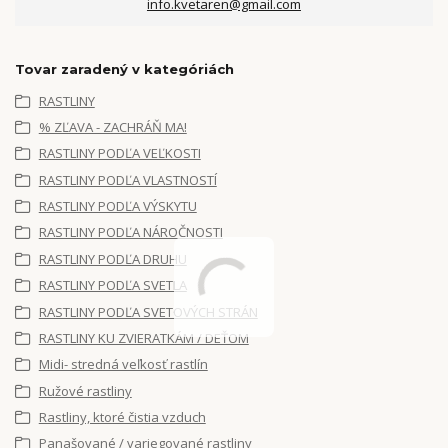
info.kvetaren@gmail.com
Tovar zaradený v kategóriách
RASTLINY
% ZĽAVA - ZACHRÁŇ MA!
RASTLINY PODĽA VEĽKOSTI
RASTLINY PODĽA VLASTNOSTÍ
RASTLINY PODĽA VÝSKYTU
RASTLINY PODĽA NÁROČNOSTI
RASTLINY PODĽA DRUHU
RASTLINY PODĽA SVETLA
RASTLINY PODĽA SVETOVÝCH STRÁN
RASTLINY KU ZVIERATKÁM / DEŤOM
Midi- stredná veľkosť rastlín
Ružové rastliny
Rastliny, ktoré čistia vzduch
Panašované / variegované rastliny