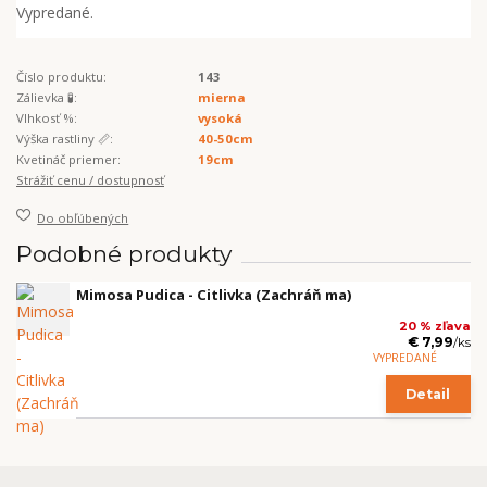
Vypredané.
Číslo produktu:
143
Zálievka 🧪:
mierna
Vlhkosť %:
vysoká
Výška rastliny 📏:
40-50cm
Kvetináč priemer:
19cm
Strážiť cenu / dostupnosť
Do obľúbených
Podobné produkty
Mimosa Pudica - Citlivka (Zachráň ma)
20 % zľava
€ 7,99
/
ks
VYPREDANÉ
Detail