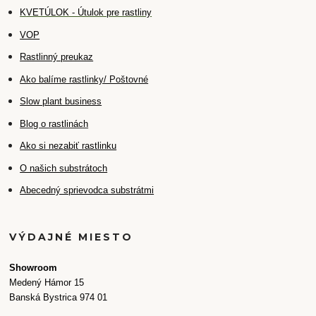
K
VETÚLOK - Útulok pre rastliny
VOP
Rastlinný preukaz
Ako balíme rastlinky/ Poštovné
Slow plant business
Blog o rastlinách
Ako si nezabiť rastlinku
O našich substrátoch
Abecedný sprievodca substrátmi
VÝDAJNÉ MIESTO
Showroom
Medený Hámor 15
Banská Bystrica 974 01