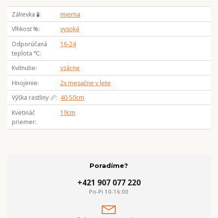
Zálievka 🧪
mierna
Vlhkosť %
vysoká
Odporúčaná
16-24
teplota ℃
Kvitnutie
vzácne
Hnojenie
2x mesačne v lete
Výška rastliny 📏
40-50cm
Kvetináč
19cm
priemer
Poradíme?
+421 907 077 220
Po-Pi 10-16:00