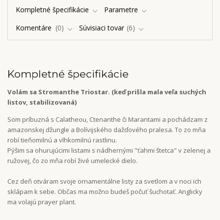
Kompletné špecifikácie
Parametre
Komentáre
0
Súvisiaci tovar
6
Kompletné špecifikácie
Volám sa Stromanthe Triostar. (keď prišla mala veľa suchých
listov, stabilizovaná)
Som príbuzná s Calatheou, Ctenanthe či Marantami a pochádzam z
amazonskej džungle a Bolívijského dažďového pralesa. To zo mňa
robí tieňomilnú a vlhkomilnú rastlinu.
Pýšim sa ohurujúcimi listami s nádhernými "ťahmi štetca" v zelenej a
ružovej, čo zo mňa robí živé umelecké dielo.
Cez deň otváram svoje ornamentálne listy za svetlom a v noci ich
sklápam k sebe. Občas ma možno budeš počuť šuchotať. Anglicky
ma volajú prayer plant.