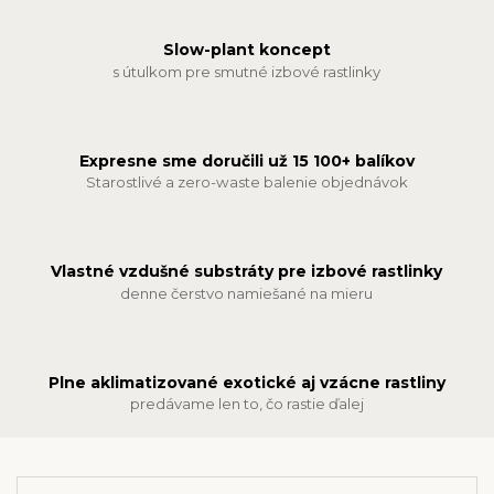
Slow-plant koncept
s útulkom pre smutné izbové rastlinky
Expresne sme doručili už 15 100+ balíkov
Starostlivé a zero-waste balenie objednávok
Vlastné vzdušné substráty pre izbové rastlinky
denne čerstvo namiešané na mieru
Plne aklimatizované exotické aj vzácne rastliny
predávame len to, čo rastie ďalej