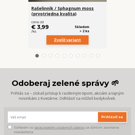
Rašelinník / Sphagnum moss
Ochutnávka
(prvotriedna kvalita)
rastliny 4x
€ 18
cena od
€ 15,99
€ 3,99
Skladom
/
ks
> 2 ks
/
ks
Zvoliť variant
Odoberaj zelené správy 🌱
Prihlás sa – získaš prístup k rastlinným tipom, akciám a tajným
novinkám z Kvetárne. Odhlásiť sa môžeš kedykoľvek.
Prihlásiť sa
Súhlasím so
spracovaním osobných údajov
za účelom zasielania
newslettera.