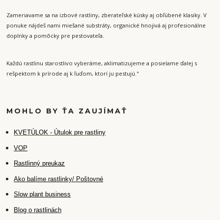
Zameriavame sa na izbové rastliny, zberateľské kúsky aj obľúbené klasiky. V
ponuke nájdeš nami miešané substráty, organické hnojivá aj profesionálne
doplnky a pomôcky pre pestovateľa.
Každú rastlinu starostlivo vyberáme, aklimatizujeme a posielame ďalej s
rešpektom k prírode aj k ľuďom, ktorí ju pestujú."
MOHLO BY ŤA ZAUJÍMAŤ
K
VETÚLOK - Útulok pre rastliny
VOP
Rastlinný preukaz
Ako balíme rastlinky/ Poštovné
Slow plant business
Blog o rastlinách