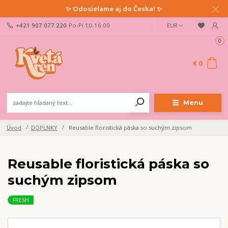
✨ Odosielame aj do Česka! ✨
+421 907 077 220
Po-Pi 10-16:00
EUR
0
€ 0
Menu
Úvod
DOPLNKY
Reusable floristická páska so suchým zipsom
Reusable floristická páska so
suchým zipsom
FRESH