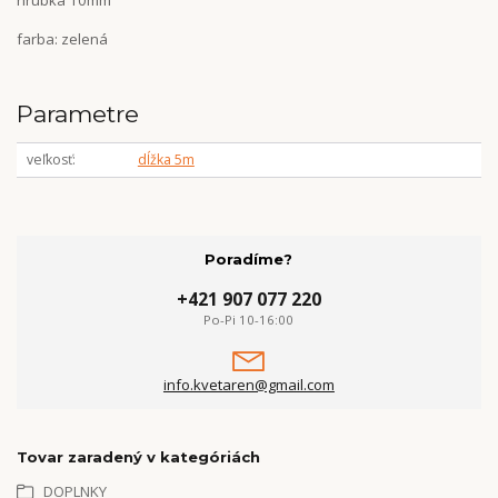
hrúbka 10mm
farba: zelená
Parametre
veľkosť
dĺžka 5m
Poradíme?
+421 907 077 220
Po-Pi 10-16:00
info.kvetaren@gmail.com
Tovar zaradený v kategóriách
DOPLNKY