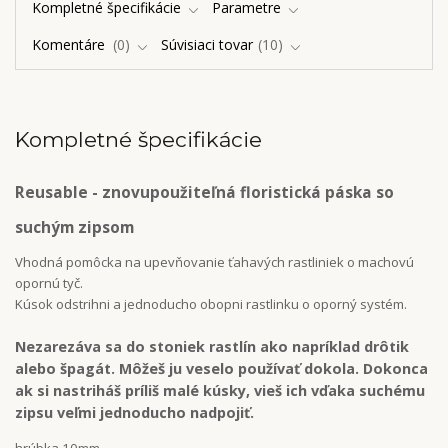
Kompletné špecifikácie
Parametre
Komentáre
0
Súvisiaci tovar
10
Kompletné špecifikácie
Reusable - znovupoužiteľná floristická páska so
suchým zipsom
Vhodná pomôcka na upevňovanie ťahavých rastliniek o machovú
opornú tyč.
Kúsok odstrihni a jednoducho obopni rastlinku o oporný systém.
Nezarezáva sa do stoniek rastlín ako napríklad drôtik
alebo špagát. Môžeš ju veselo používať dokola. Dokonca
ak si nastriháš príliš malé kúsky, vieš ich vďaka suchému
zipsu veľmi jednoducho nadpojiť.