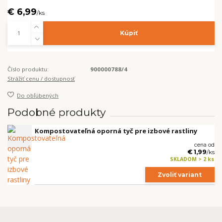
€ 6,99
/
ks
Kúpiť
Číslo produktu:
900000788/4
Strážiť cenu / dostupnosť
Do obľúbených
Podobné produkty
Kompostovateľná oporná tyč pre izbové rastliny
cena od
€ 1,99
/
ks
SKLADOM > 2 ks
Zvoliť variant