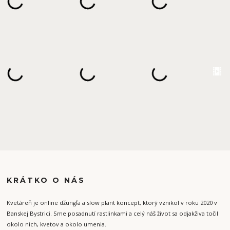
KRÁTKO O NÁS
Kvetáreň je online džungľa a slow plant koncept, ktorý vznikol v roku 2020 v
Banskej Bystrici. Sme posadnutí rastlinkami a celý náš život sa odjakživa točil
okolo nich, kvetov a okolo umenia.