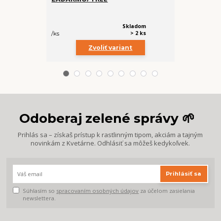
cena od
€ 5,99
Skladom
> 2 ks
/
ks
/
ks
Zvoliť variant
Z
Odoberaj zelené správy 🌱
Prihlás sa – získaš prístup k rastlinným tipom, akciám a tajným
novinkám z Kvetárne. Odhlásiť sa môžeš kedykoľvek.
Prihlásiť sa
Súhlasím so
spracovaním osobných údajov
za účelom zasielania
newslettera.