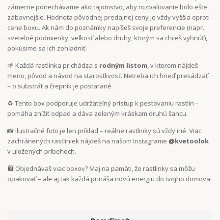
zámerne ponechávame ako tajomstvo, aby rozbaľovanie bolo ešte
zábavnejšie. Hodnota pôvodnej predajnej ceny je vždy vyššia oproti
cene boxu. Ak nám do poznámky napíšeš svoje preferencie (napr.
svetelné podmienky, veľkosť alebo druhy, ktorým sa chceš vyhnúť),
pokúsime sa ich zohľadniť.
🌱 Každá rastlinka prichádza s
rodným listom
, v ktorom nájdeš
meno, pôvod a návod na starostlivosť. Netreba ich hneď presádzať
– o substrát a črepník je postarané.
♻️ Tento box podporuje udržateľný prístup k pestovaniu rastlín –
pomáha znížiť odpad a dáva zeleným kráskam druhú šancu.
📸 Ilustračné foto je len príklad – reálne rastlinky sú vždy iné. Viac
zachránených rastliniek nájdeš na našom Instagrame
@kvetoolok
v uložených príbehoch.
🛍️ Objednávaš viac boxov? Maj na pamäti, že rastlinky sa môžu
opakovať – ale aj tak každá prináša novú energiu do tvojho domova.