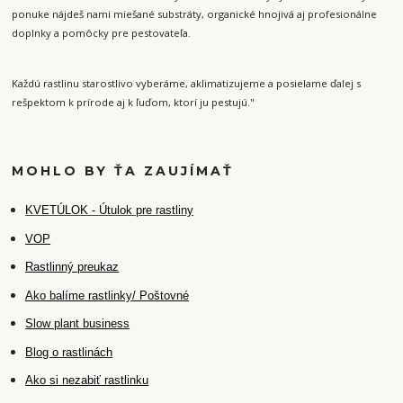
ponuke nájdeš nami miešané substráty, organické hnojivá aj profesionálne
doplnky a pomôcky pre pestovateľa.
Každú rastlinu starostlivo vyberáme, aklimatizujeme a posielame ďalej s
rešpektom k prírode aj k ľuďom, ktorí ju pestujú."
MOHLO BY ŤA ZAUJÍMAŤ
K
VETÚLOK - Útulok pre rastliny
VOP
Rastlinný preukaz
Ako balíme rastlinky/ Poštovné
Slow plant business
Blog o rastlinách
Ako si nezabiť rastlinku