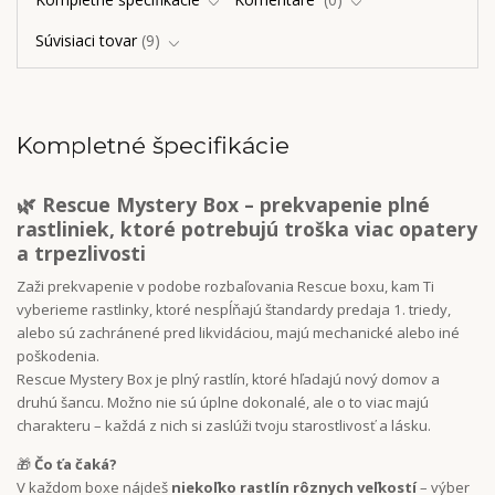
Súvisiaci tovar
9
Kompletné špecifikácie
🌿
Rescue Mystery Box – prekvapenie plné
rastliniek, ktoré potrebujú troška viac opatery
a trpezlivosti
Zaži prekvapenie v podobe rozbaľovania Rescue boxu, kam Ti
vyberieme rastlinky, ktoré nespĺňajú štandardy predaja 1. triedy,
alebo sú zachránené pred likvidáciou, majú mechanické alebo iné
poškodenia.
Rescue Mystery Box je plný rastlín, ktoré hľadajú nový domov a
druhú šancu. Možno nie sú úplne dokonalé, ale o to viac majú
charakteru – každá z nich si zaslúži tvoju starostlivosť a lásku.
🎁
Čo ťa čaká?
V každom boxe nájdeš
niekoľko rastlín rôznych veľkostí
– výber