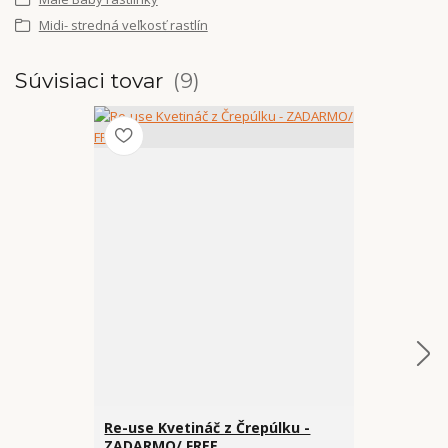
Midi- stredná veľkosť rastlín
Súvisiaci tovar
9
Re-use Kvetináč z Črepúlku -
Vzdušný sub
ZADARMO/ FREE
mäsožravk