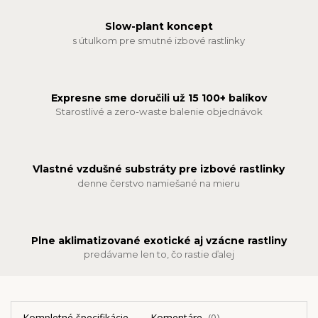
Slow-plant koncept
s útulkom pre smutné izbové rastlinky
Expresne sme doručili už 15 100+ balíkov
Starostlivé a zero-waste balenie objednávok
Vlastné vzdušné substráty pre izbové rastlinky
denne čerstvo namiešané na mieru
Plne aklimatizované exotické aj vzácne rastliny
predávame len to, čo rastie ďalej
Kompletné špecifikácie
Komentáre
0