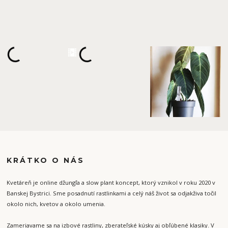
KRÁTKO O NÁS
Kvetáreň je online džungľa a slow plant koncept, ktorý vznikol v roku 2020 v
Banskej Bystrici. Sme posadnutí rastlinkami a celý náš život sa odjakživa točil
okolo nich, kvetov a okolo umenia.
Zameriavame sa na izbové rastliny, zberateľské kúsky aj obľúbené klasiky. V