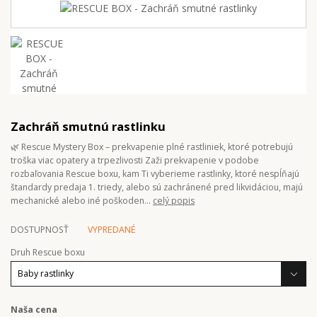
Zachráň smutnú rastlinku
🌿 Rescue Mystery Box – prekvapenie plné rastliniek, ktoré potrebujú
troška viac opatery a trpezlivosti Zaži prekvapenie v podobe
rozbaľovania Rescue boxu, kam Ti vyberieme rastlinky, ktoré nespĺňajú
štandardy predaja 1. triedy, alebo sú zachránené pred likvidáciou, majú
mechanické alebo iné poškoden...
celý popis
DOSTUPNOSŤ
VYPREDANÉ
Druh Rescue boxu
Naša cena