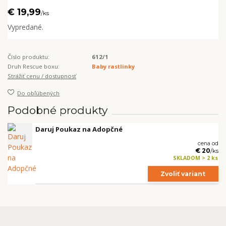
€ 19,99
/
ks
Vypredané.
Číslo produktu:
612/1
Druh Rescue boxu:
Baby rastlinky
Strážiť cenu / dostupnosť
Do obľúbených
Podobné produkty
Daruj Poukaz na Adopčné
cena od
€ 20
/
ks
SKLADOM > 2 ks
Zvoliť variant