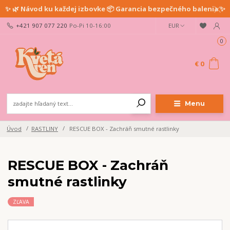
✨ 🌿 Návod ku každej izbovke 📦 Garancia bezpečného balenia ✨
+421 907 077 220
Po-Pi 10-16:00
EUR
0
€ 0
Menu
Úvod
RASTLINY
RESCUE BOX - Zachráň smutné rastlinky
RESCUE BOX - Zachráň
smutné rastlinky
ZĽAVA