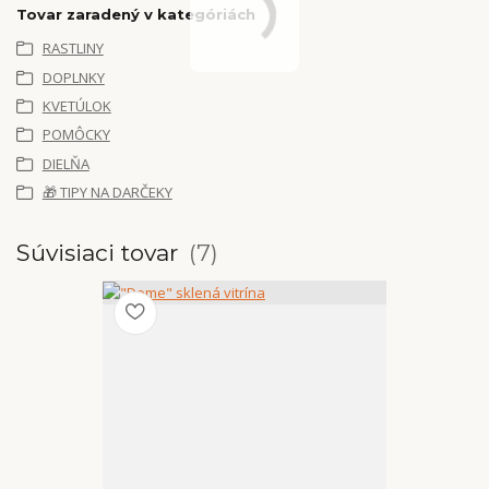
Tovar zaradený v kategóriách
RASTLINY
DOPLNKY
KVETÚLOK
POMÔCKY
DIELŇA
🎁 TIPY NA DARČEKY
Súvisiaci tovar
7