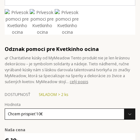
Odznak pomoci pre Kvetkinho ocina
🌿 Charitatívne kúsky od MyMeadow Tento produkt nie je len krásnou
dekoráciou – je symbolom solidarity a nádeje. Tieto nádherné, ručne
vyrábané kúsky nám s láskou darovala talentovaná tvorkyňa zo značky
MyMeadow, ktorá sa špecializuje na šperky a dekorácie zo živice a
sušených kvetov. MyMeadow stojí...
celý popis
DOSTUPNOSŤ
SKLADOM > 2 ks
Hodnota
Naša cena