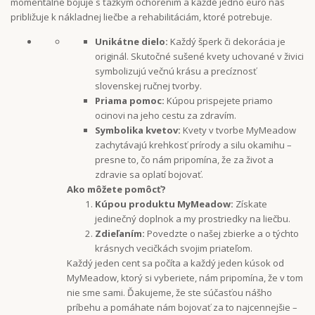
momentálne bojuje s ťažkým ochorením a každé jedno euro nás
približuje k nákladnej liečbe a rehabilitáciám, ktoré potrebuje.
Unikátne dielo:
Každý šperk či dekorácia je
originál. Skutočné sušené kvety uchované v živici
symbolizujú večnú krásu a precíznosť
slovenskej ručnej tvorby.
Priama pomoc:
Kúpou prispejete priamo
ocinovi na jeho cestu za zdravím.
Symbolika kvetov:
Kvety v tvorbe MyMeadow
zachytávajú krehkosť prírody a silu okamihu –
presne to, čo nám pripomína, že za život a
zdravie sa oplatí bojovať.
Ako môžete pomôcť?
Kúpou produktu MyMeadow:
Získate
jedinečný doplnok a my prostriedky na liečbu.
Zdieľaním:
Povedzte o našej zbierke a o týchto
krásnych vecičkách svojim priateľom.
Každý jeden cent sa počíta a každý jeden kúsok od
MyMeadow, ktorý si vyberiete, nám pripomína, že v tom
nie sme sami. Ďakujeme, že ste súčasťou nášho
príbehu a pomáhate nám bojovať za to najcennejšie –