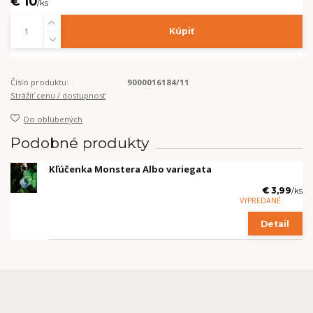
€ 10
/
ks
Kúpiť
Číslo produktu:
9000016184/11
Strážiť cenu / dostupnosť
Do obľúbených
Podobné produkty
Kľúčenka Monstera Albo variegata
€ 3,99
/
ks
VYPREDANÉ
Detail