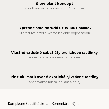
Slow-plant koncept
s útulkom pre smutné izbové rastlinky
Expresne sme doručili už 15 100+ balíkov
Starostlivé a zero-waste balenie objednávok
Vlastné vzdušné substráty pre izbové rastlinky
denne čerstvo namiešané na mieru
Plne aklimatizované exotické aj vzácne rastliny
predávame len to, čo rastie ďalej
Kompletné špecifikácie
Komentáre
0