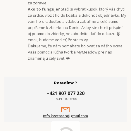
za zdravie.
Ako to funguje?
Stačí si vybrať kúsok, ktorý vás chytil
za srdce, vložiť ho do košíka a dokončiť objednávku. My
vám ho s radosťou a vďakou zabalíme a celú sumu
pripíšeme k zbierke na Donio. Ak by ste chceli prispieť
aj priamo do zbierky, nezabudnite dať do odkazu 🪴
emoji, budeme vedieť, že ste to vy.
Ďakujeme, že nám pomáhate bojovať za nášho ocina.
Vaša pomoc a lúčna tvorba MyMeadow pre nás
znamenajú celý svet. ❤️
Poradíme?
+421 907 077 220
Po-Pi 10-16:00
info.kvetaren@gmail.com