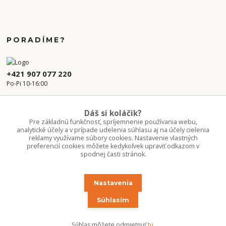
PORADÍME?
+421 907 077 220
Po-Pi 10-16:00
info.kvetaren@gmail.com
Dáš si koláčik?
Pre základnú funkčnosť, spríjemnenie používania webu,
analytické účely a v prípade udelenia súhlasu aj na účely cielenia
reklamy využívame súbory cookies. Nastavenie vlastných
preferencií cookies môžete kedykoľvek upraviť odkazom v
spodnej časti stránok.
Nastavenia
Upravit sběr cookies.
Súhlasím
Copyright 2020-2026 ©Kvetúlok / Kvetáreň
Súhlas môžete odmietnuť
tu
.