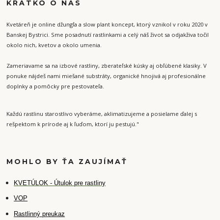
KRÁTKO O NÁS
Kvetáreň je online džungľa a slow plant koncept, ktorý vznikol v roku 2020 v
Banskej Bystrici. Sme posadnutí rastlinkami a celý náš život sa odjakživa točil
okolo nich, kvetov a okolo umenia.
Zameriavame sa na izbové rastliny, zberateľské kúsky aj obľúbené klasiky. V
ponuke nájdeš nami miešané substráty, organické hnojivá aj profesionálne
doplnky a pomôcky pre pestovateľa.
Každú rastlinu starostlivo vyberáme, aklimatizujeme a posielame ďalej s
rešpektom k prírode aj k ľuďom, ktorí ju pestujú."
MOHLO BY ŤA ZAUJÍMAŤ
K
VETÚLOK - Útulok pre rastliny
VOP
Rastlinný preukaz