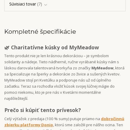
Súvisiaci tovar
7
Kompletné špecifikácie
🌿 Charitatívne kúsky od MyMeadow
Tento produkt nie je len krásnou dekoráciou – je symbolom
solidarity a nádeje. Tieto nádherné, ručne vyrábané kúsky nám s
láskou darovala talentovaná tvorkyňa zo značky
MyMeadow
, ktorá
sa špecializuje na šperky a dekorácie zo živice a sušených kvetov.
MyMeadow stojí pri Kvetúlku a podporuje nás už od úplného
začiatku. Teraz sa rozhodla vložiť kúsok svojej lúčnej mágie do
pomoci niekomu, kto je pre nás v Kvetárni momentálne
najdôležitejší.
Prečo si kúpiť tento prívesok?
Celý výťažok z predaja (100 % sumy) putuje priamo na
dobročinnú
zbierku platformy Donio
, ktorú sme založili pre nášho ocina. Ten