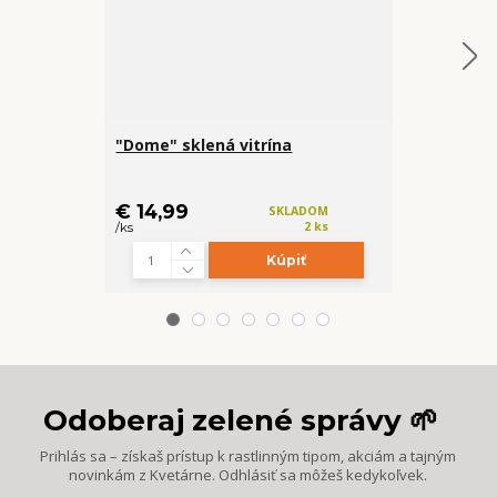
"Dome" sklená vitrína
Háčik na ťah
€ 14,99
€ 0,49
SKLADOM
2 ks
/
ks
/
ks
Kúpiť
Z
Odoberaj zelené správy 🌱
Prihlás sa – získaš prístup k rastlinným tipom, akciám a tajným
novinkám z Kvetárne. Odhlásiť sa môžeš kedykoľvek.